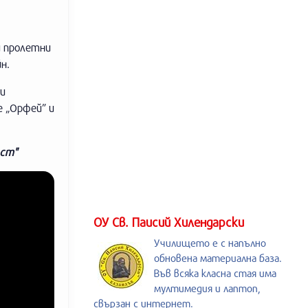
и пролетни
н.
 и
е „Орфей” и
аст"
ОУ Св. Паисий Хилендарски
Училището е с напълно
обновена материална база.
Във всяка класна стая има
мултимедия и лаптоп,
свързан с интернет.