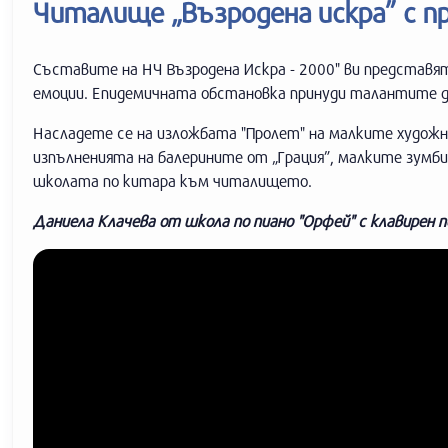
Читалище „Възродена искра” с п
Съставите на НЧ Възродена Искра - 2000" ви представят
емоции. Епидемичната обстановка принуди талантите да
Насладете се на изложбата "Пролет" на малките художн
изпълненията на балерините от „Грация”, малките зумби
школата по китара към читалището.
Даниела Клачева от школа по пиано "Орфей" с клавирен 