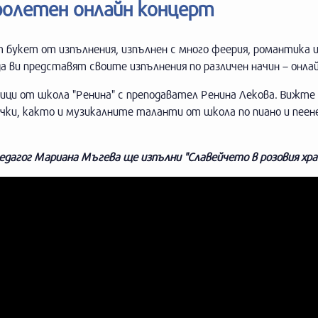
ролетен онлайн концерт
 букет от изпълнения, изпълнен с много феерия, романтика 
 ви представят своите изпълнения по различен начин – онлай
ици от школа "Ренина" с преподавател Ренина Лекова. Вижте
чки, както и музикалните таланти от школа по пиано и пеен
педагог Мариана Мъгева ще изпълни "Славейчето в розовия хр