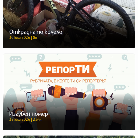
Откраднато колело
30 юли 2026 | Ян
Изгубен номер
28 юли 2026 | Деян