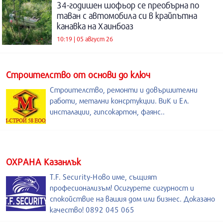
34-годишен шофьор се преобърна по
таван с автомобила си в крайпътна
канавка на Хаинбоаз
10:19 | 05 август 26
Строителство от основи до ключ
Строителство, ремонти и довършителни
работи, метални консртукции. ВиК и Ел.
инсталации, гипсокартон, фаянс..
ОХРАНА Казанлък
T.F. Security-Ново име, същият
професионализъм! Осигурете сигурност и
спокойствие на вашия дом или бизнес. Доказано
качество! 0892 045 065