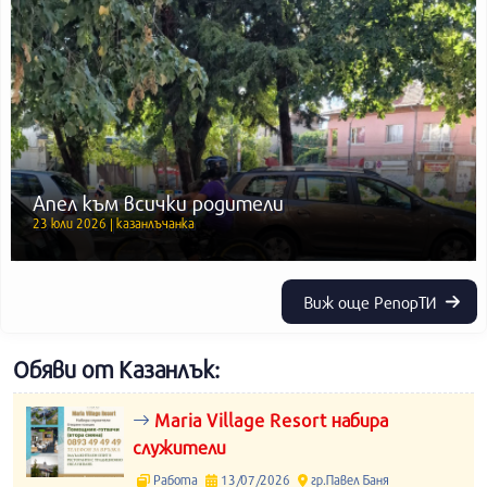
Апел към всички родители
23 юли 2026 | казанлъчанка
Виж още РепорТИ
Обяви от Казанлък:
Maria Village Resort набира
служители
Работа
13/07/2026
гр.Павел Баня