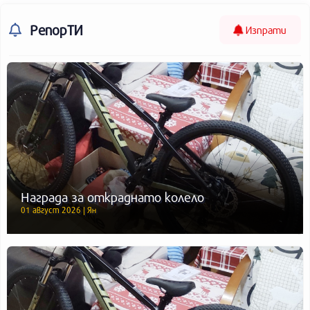
РепорТИ
Изпрати
Награда за откраднато колело
01 август 2026 | Ян