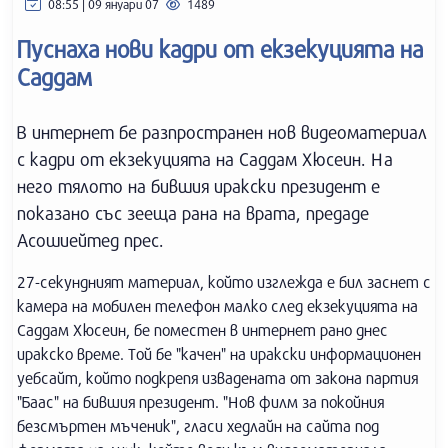
08:55 | 09 януари 07
1489
Пуснаха нови кадри от екзекуцията на
Саддам
В интернет бе разпространен нов видеоматериал
с кадри от екзекуцията на Саддам Хюсеин. На
него тялото на бившия иракски президент е
показано със зееща рана на врата, предаде
Асошиейтед прес.
27-секундният материал, който изглежда е бил заснет с
камера на мобилен телефон малко след екзекуцията на
Саддам Хюсеин, бе поместен в интернет рано днес
иракско време. Той бе "качен" на иракски информационен
уебсайт, който подкрепя извадената от закона партия
"Баас" на бившия президент. "Нов филм за покойния
безсмъртен мъченик", гласи хедлайн на сайта под