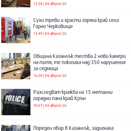
12:28 | 04 август 26
Сухи треви и храсти горяха край село
Горно Черковище
13:49 | 04 август 26
Община Казанлък тества 2 нови камери
на пътя, те показаха над 350 нарушения
за седмица
16:20 | 04 август 26
Разследват кражба на 15 метални
оградни пана край Крън
10:57 | 04 август 26
Пореден обир в Казанлък, задигнаха