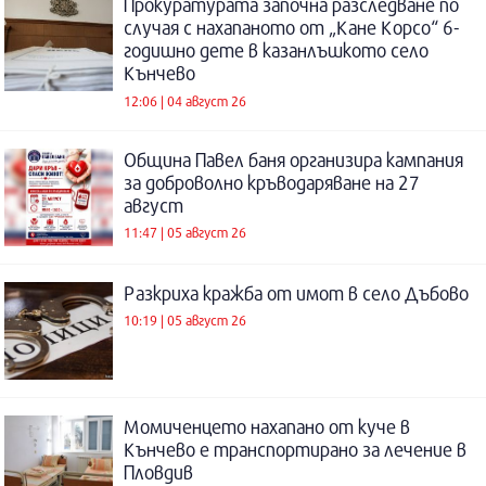
Прокуратурата започна разследване по
случая с нахапаното от „Кане Корсо“ 6-
годишно дете в казанлъшкото село
Кънчево
12:06 | 04 август 26
Община Павел баня организира кампания
за доброволно кръводаряване на 27
август
11:47 | 05 август 26
Разкриха кражба от имот в село Дъбово
10:19 | 05 август 26
Момиченцето нахапано от куче в
Кънчево е транспортирано за лечение в
Пловдив