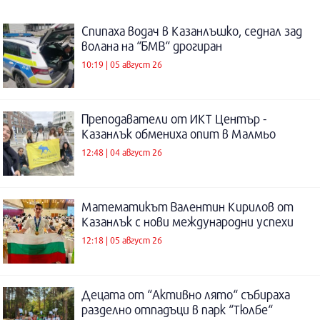
Спипаха водач в Казанлъшко, седнал зад
волана на “БМВ“ дрогиран
10:19 | 05 август 26
Преподаватели от ИКТ Център -
Казанлък обмениха опит в Малмьо
12:48 | 04 август 26
Математикът Валентин Кирилов от
Казанлък с нови международни успехи
12:18 | 05 август 26
Децата от “Активно лято“ събираха
разделно отпадъци в парк “Тюлбе“