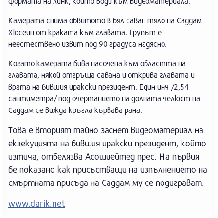
формата на линк, който води към видеоматериала.
Камерата снима обвитото в бял саван тяло на Саддам
Хюсеин от краката към главата. Трупът е
неестествено извит под 90 градуса надясно.
Когато камерата бива насочена към областта на
главата, някой отгръща савана и открива главата и
врата на бившия иракски президент. Един инч /2,54
сантиметра/ под очертанието на долната челюст на
Саддам се вижда кръгла кървава рана.
Това е вторият тайно заснет видеоматериал на
екзекуцията на бившия иракски президент, който
изтича, отбелязва Асошиейтед прес. На първия
бе показано как присъстващи на изпълнението на
смъртната присъда на Саддам му се подиграват.
www.darik.net