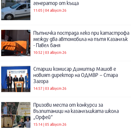
генератор от къща
11:05 | 04 август 26
Пътничка пострада леко при катастрофа
между два автомобила на пътя Казанлък
- Павел баня
10:52 | 03 август 26
Старши комисар Димитър Машов е
новият директор на ОДМВР – Стара
Загора
14:57 | 03 август 26
Призови места от конкурси за
възпитаници на казанлъшката школа
„Орфей“
15:14 | 05 август 26