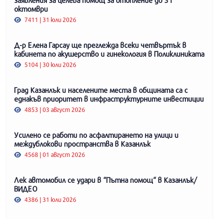
заявления за целева помощ за отопление до 31
октомври
7411 | 31 юли 2026
Д-р Елена Гарсау ще преглежда всеки четвъртък в
кабинета по акушерство и гинекология в Поликлиниката
5104 | 30 юли 2026
Град Казанлък и населените места в общината са с
еднакъв приоритет в инфраструктурните инвестиции
4853 | 03 август 2026
Усилено се работи по асфалтирането на улици и
междублокови пространства в Казанлък
4568 | 01 август 2026
Лек автомобил се удари в “Пътна помощ“ в Казанлък/
ВИДЕО
4386 | 31 юли 2026