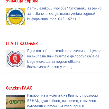
Училища Европа
Летни езикови курсове? Отстъпки за ранно
записване за следващата учебна година?
Информация: тел. 0431 62711!
ПГЛПТ Казанлък
Една от най-престижните гимназии! Целта
на екипа на гимназията е да продължава да
бъде училище за подготовка на
високомотивирани ученици.
Селект ГЛАС
Изработка и монтаж на врати и прозорци
REHAU, душ кабини, парапети, стъклени
плъзгащи системи. Интериорни и