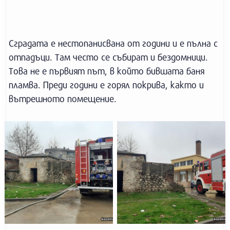
Сградата е нестопанисвана от години и е пълна с
отпадъци. Там често се събират и бездомници.
Това не е първият път, в който бившата баня
пламва. Преди години е горял покрива, както и
вътрешното помещение.