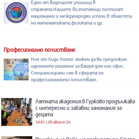
Едно от водещите училища в
страната.Нашите възпитаници постигат
национални и международни успехи в областта
на математиката,физиката и др.
Професионално почистване
Ние от Лиди Лотос можем да Ви предложим
идеалното решение за вашия дом или офис.
Специализирани сме в сферата на
професионалното почистване.
Лятната академия в Гурково продължава
с интересни и забавни занимания за
децата
10:01 | 08 август 26