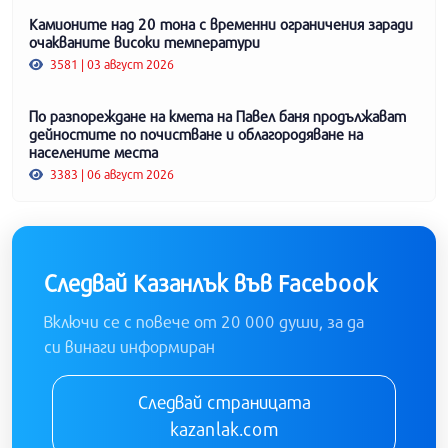
Камионите над 20 тона с временни ограничения заради
очакваните високи температури
3581 | 03 август 2026
По разпореждане на кмета на Павел баня продължават
дейностите по почистване и облагородяване на
населените места
3383 | 06 август 2026
Следвай Казанлък във Facebook
Включи се с повече от 20 000 души, за да
си винаги информиран
Следвай страницата
kazanlak.com