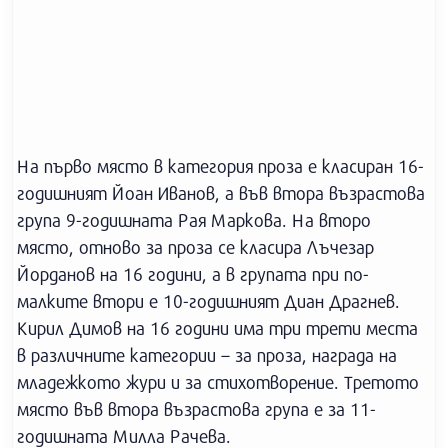
На първо място в категория проза е класиран 16-
годишният Йоан Иванов, а във втора възрастова
група 9-годишната Рая Маркова. На второ
място, отново за проза се класира Лъчезар
Йорданов на 16 години, а в групата при по-
малките втори е 10-годишният Диан Драгнев.
Кирил Димов на 16 години има три трети места
в различните категории – за проза, награда на
младежкото жури и за стихотворение. Третото
място във втора възрастова група е за 11-
годишната Милла Рачева.