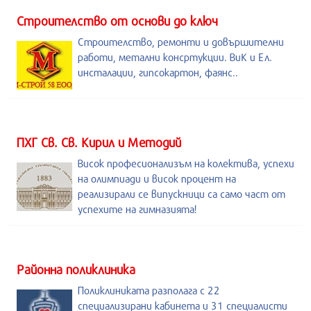
Строителство от основи до ключ
Строителство, ремонти и довършителни
работи, метални консртукции. ВиК и Ел.
инсталации, гипсокартон, фаянс..
ПХГ Св. Св. Кирил и Методий
Висок професионализъм на колектива, успехи
на олимпиади и висок процент на
реализирали се випускници са само част от
успехите на гимназията!
Районна поликлиника
Поликлиниката разполага с 22
специализирани кабинета и 31 специалисти