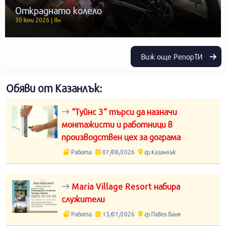
Откраднато колело
30 юли 2026 | Ян
Виж още РепорТИ
Обяви от Казанлък:
“Туйнс 3“ търси да назначи
монтажисти и работници в
производствен цех за дограма
Работа
07/08/2026
гр.Казанлък
Maria Village Resort набира
служители
Работа
13/07/2026
гр.Павел Баня