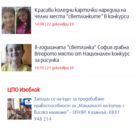
Красиви коледни картички наредиха на
челни места “светлинките“ в конкурси
14:09 | 22 декември 20
8-годишната “светлинка“ София грабна
второто място от Национален конкурс
за рисунка
10:55 | 21 декември 20
ЦПО Изоблок
Запиши се на курс за придобиване
правоспособност за „Машинист на котли с
високо налягане“ - ОГНЯР. Казанлък: 0897
948 214