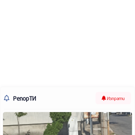
РепорТИ
Изпрати