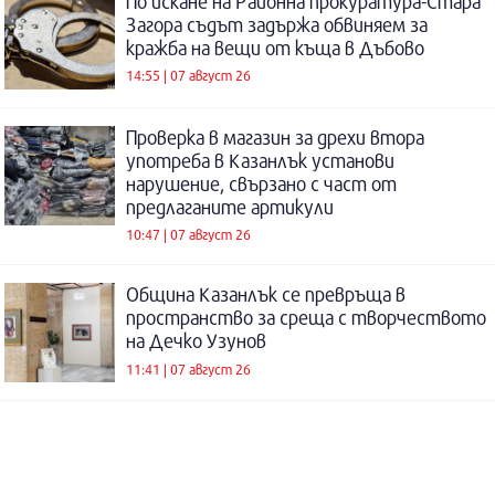
По искане на Районна прокуратура-Стара
Загора съдът задържа обвиняем за
кражба на вещи от къща в Дъбово
14:55 | 07 август 26
Проверка в магазин за дрехи втора
употреба в Казанлък установи
нарушение, свързано с част от
предлаганите артикули
10:47 | 07 август 26
Община Казанлък се превръща в
пространство за среща с творчеството
на Дечко Узунов
11:41 | 07 август 26