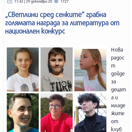
11:42 | 29 декември 20
1727
„Светлини сред сенките” грабна
голямата награда за литература от
национален конкурс
Нова
радос
т
дойде
за
децат
а и
младе
жите
от
клуб