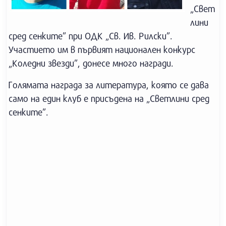
„Свет
лини
сред сенките” при ОДК „Св. Ив. Рилски”.
Участието им в първият национален конкурс
„Коледни звезди”, донесе много награди.
Голямата награда за литература, която се дава
само на един клуб е присъдена на „Светлини сред
сенките”.