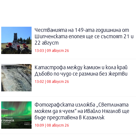
Честванията на 149-ата годишнина от
Шипченската епопея ще се състоят 21 и
22 август
13:03 | 09 август 26
Катастрофа между камион и кола край
Дъбово по чудо се размина без жертви
13:02 | 08 август 26
Фотографската изложба „Светлината
можем да я чуем“ на Ивайло Нягалов ще
бъде представена в Казанлък
10:09 | 08 август 26