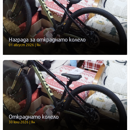
Награда за откраднато колело
01 август 2026 | Ян
Откраднато колело
30 юли 2026 | Ян