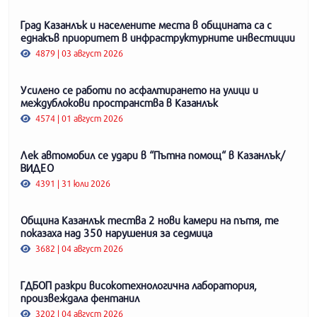
Град Казанлък и населените места в общината са с
еднакъв приоритет в инфраструктурните инвестиции
4879 | 03 август 2026
Усилено се работи по асфалтирането на улици и
междублокови пространства в Казанлък
4574 | 01 август 2026
Лек автомобил се удари в “Пътна помощ“ в Казанлък/
ВИДЕО
4391 | 31 юли 2026
Община Казанлък тества 2 нови камери на пътя, те
показаха над 350 нарушения за седмица
3682 | 04 август 2026
ГДБОП разкри високотехнологична лаборатория,
произвеждала фентанил
3202 | 04 август 2026