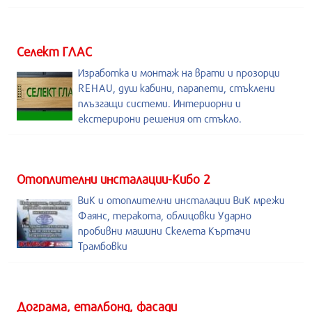
Селект ГЛАС
Изработка и монтаж на врати и прозорци
REHAU, душ кабини, парапети, стъклени
плъзгащи системи. Интериорни и
екстерирони решения от стъкло.
Отоплителни инсталации-Кибо 2
ВиК и отоплителни инсталации ВиК мрежи
Фаянс, теракота, облицовки Ударно
пробивни машини Скелета Къртачи
Трамбовки
Дограма, еталбонд, фасади