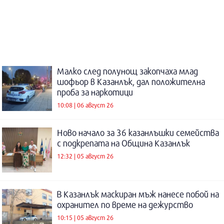
Малко след полунощ закопчаха млад
шофьор в Казанлък, дал положителна
проба за наркотици
10:08 | 06 август 26
Ново начало за 36 казанлъшки семейства
с подкрепата на Община Казанлък
12:32 | 05 август 26
В Казанлък маскиран мъж нанесе побой на
охранител по време на дежурство
10:15 | 05 август 26