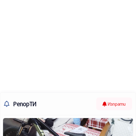
РепорТИ
Изпрати