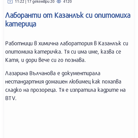
11:22 | 17 декември 20
4120
Лаборанти от Казанлък си опитомиха
катерица
Работници в химична лаборатория в Казанлък си
опитомиха катеричка. Тя си има име, казва се
Катя, и дори вече си го познава.
Лазарина Вълчанова е документирала
нестандартния домашен любимец как похапва
сладко на прозореца. Тя е изпратила кадрите на
BTV.