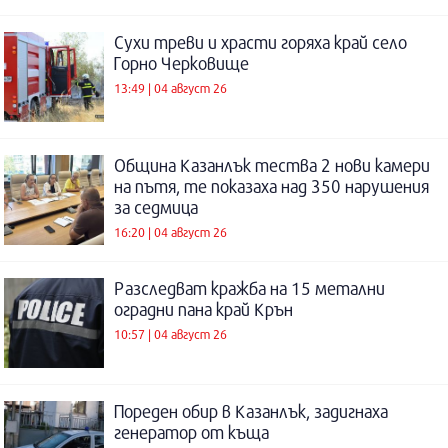
Сухи треви и храсти горяха край село
Горно Черковище
13:49 | 04 август 26
Община Казанлък тества 2 нови камери
на пътя, те показаха над 350 нарушения
за седмица
16:20 | 04 август 26
Разследват кражба на 15 метални
оградни пана край Крън
10:57 | 04 август 26
Пореден обир в Казанлък, задигнаха
генератор от къща