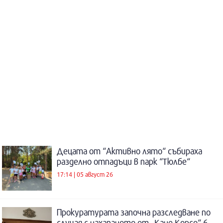
Децата от “Активно лято“ събираха
разделно отпадъци в парк “Тюлбе“
17:14 | 05 август 26
Прокуратурата започна разследване по
случая с нахапаното от „Кане Корсо“ 6-