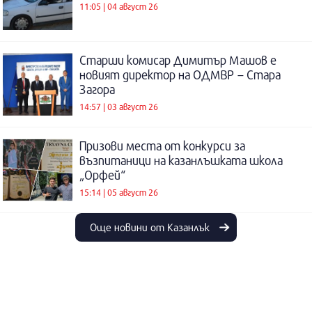
11:05 | 04 август 26
Старши комисар Димитър Машов е
новият директор на ОДМВР – Стара
Загора
14:57 | 03 август 26
Призови места от конкурси за
възпитаници на казанлъшката школа
„Орфей“
15:14 | 05 август 26
Още новини от Казанлък