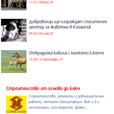
11:23 | 08 юли 20
Доброволци ще изграждат спасителен
център за животни в Казанлък
09:50 | 06 май 20
Откраднаха кобила с малкото ѝ конче
12:39 | 14 октомври 19
Строителство от основи до ключ
Строителство, ремонти и довършителни
работи, метални консртукции. ВиК и Ел.
инсталации, гипсокартон, фаянс..