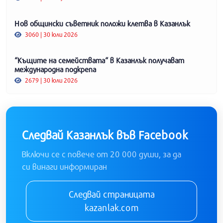
Нов общински съветник положи клетва в Казанлък
3060 | 30 юли 2026
“Къщите на семействата“ в Казанлък получават
международна подкрепа
2679 | 30 юли 2026
Следвай Казанлък във Facebook
Включи се с повече от 20 000 души, за да
си винаги информиран
Следвай страницата
kazanlak.com