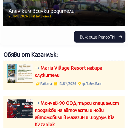
Апел към всички родители
23 юли 2026 | казанлъчанка
Виж още РепорТИ
Обяви от Казанлък:
Maria Village Resort набира
служители
Работа
13/07/2026
гр.Павел Баня
Мончев-90 ООД търси специалист
продажби на авточасти и нови
автомобили в магазин и шоурум Kia
Kazanlak