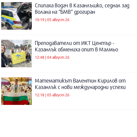
Спипаха водач в Казанлъшко, седнал зад
волана на “БМВ“ дрогиран
10:19 | 05 август 26
Преподаватели от ИКТ Център -
Казанлък обмениха опит в Малмьо
12:48 | 04 август 26
Математикът Валентин Кирилов от
Казанлък с нови международни успехи
12:18 | 05 август 26