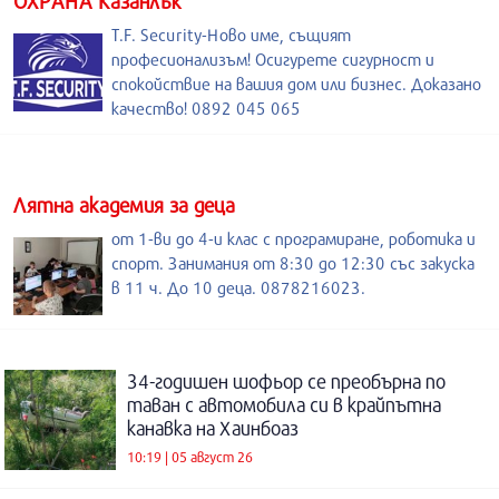
ОХРАНА Казанлък
T.F. Security-Ново име, същият
професионализъм! Осигурете сигурност и
спокойствие на вашия дом или бизнес. Доказано
качество! 0892 045 065
Лятна академия за деца
от 1-ви до 4-и клас с програмиране, роботика и
спорт. Занимания от 8:30 до 12:30 със закуска
в 11 ч. До 10 деца. 0878216023.
34-годишен шофьор се преобърна по
таван с автомобила си в крайпътна
канавка на Хаинбоаз
10:19 | 05 август 26