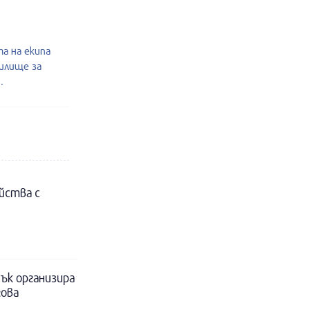
а на екипа
чилище за
.
йства с
ък организира
гова