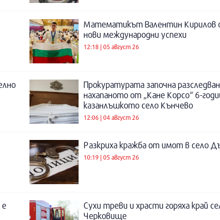
Математикът Валентин Кирилов о
нови международни успехи
12:18 | 05 август 26
елно
Прокуратурата започна разследване
нахапаното от „Кане Корсо“ 6-год
казанлъшкото село Кънчево
12:06 | 04 август 26
Разкриха кражба от имот в село Д
10:19 | 05 август 26
 е
Сухи треви и храсти горяха край се
Черковище