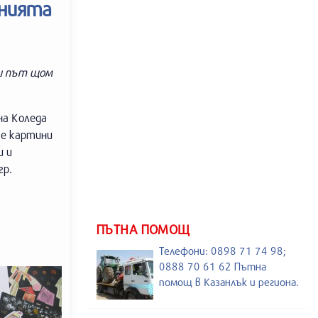
енията
ки път щом
на Коледа
те картини
и и
гр.
ПЪТНА ПОМОЩ
Телефони: 0898 71 74 98;
0888 70 61 62 Пътна
помощ в Казанлък и региона.