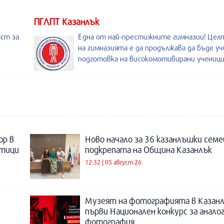
ПГЛПТ Казанлък
ост за
Една от най-престижните гимназии! Целт
на гимназията е да продължава да бъде у
подготовка на високомотивирани ученици
ор в
Ново начало за 36 казанлъшки семе
отици
подкрепата на Община Казанлък
12:32 | 05 август 26
Музеят на фотографията в Казанл
първи Национален конкурс за анало
фотография