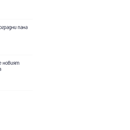
оградни пана
е новият
а