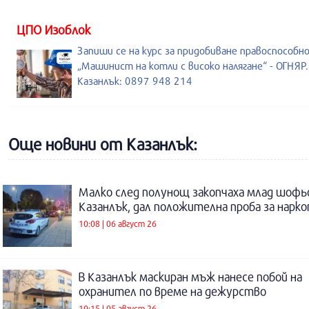
ЦПО Изоблок
Запиши се на курс за придобиване правоспособн
„Машинист на котли с високо налягане“ - ОГНЯР.
Казанлък: 0897 948 214
Още новини от Казанлък:
Малко след полунощ закопчаха млад шофь
Казанлък, дал положителна проба за нарк
10:08 | 06 август 26
В Казанлък маскиран мъж нанесе побой на
охранител по време на дежурство
10:15 | 05 август 26