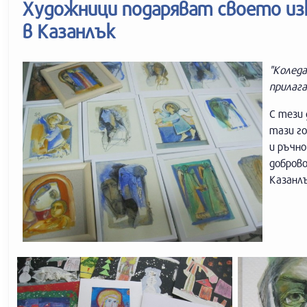
Художници подаряват своето из
в Казанлък
"Коледа
прилага
С тези 
тази го
и ръчно
доброво
Казанл