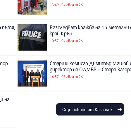
13:49 | 04 август 26
а пътя,
Разследват кражба на 15 метални 
край Крън
10:57 | 04 август 26
атор
Старши комисар Димитър Машов 
директор на ОДМВР – Стара Загор
14:57 | 03 август 26
и на
Още новини от Казанлък