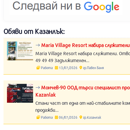
Обяви от Казанлък:
Maria Village Resort набира служители
Maria Village Resort набира служители. Отв
49 49 49 Задължителен...
Работа
13/07/2026
гр.Павел Баня
Мончев-90 ООД търси специалист прод
Kazanlak
Стани част от една от най-стабилните компа
продажби...
Работа
06/07/2026
гр.Казанлък