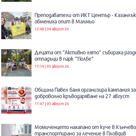
Преподаватели от ИКТ Център - Казанлък
обмениха опит в Малмьо
12:48 | 04 август 26
Децата от “Активно лято“ събираха разд
отпадъци в парк “Тюлбе“
17:14 | 05 август 26
Община Павел баня организира кампания за
доброволно кръводаряване на 27 август
11:47 | 05 август 26
Момиченцето нахапано от куче в Кънчево
транспортирано за лечение в Пловдив