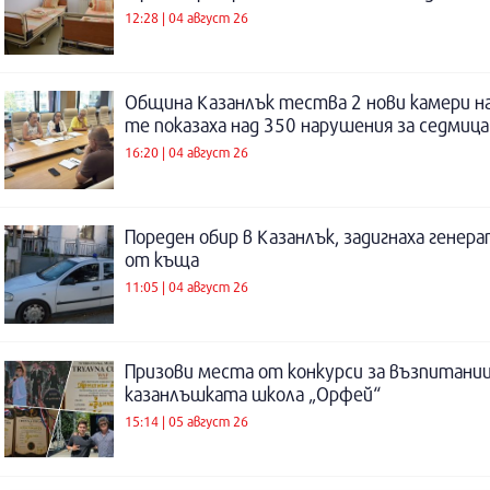
12:28 | 04 август 26
Община Казанлък тества 2 нови камери н
те показаха над 350 нарушения за седмица
16:20 | 04 август 26
Пореден обир в Казанлък, задигнаха генер
от къща
11:05 | 04 август 26
Призови места от конкурси за възпитаниц
казанлъшката школа „Орфей“
15:14 | 05 август 26