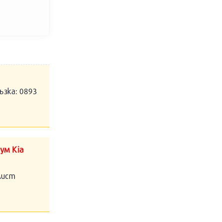
ъзка: 0893
ум Kia
алист