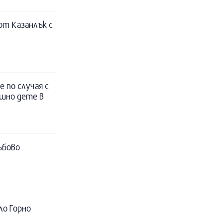
т Казанлък с
 по случая с
ишно дете в
ъбово
ло Горно