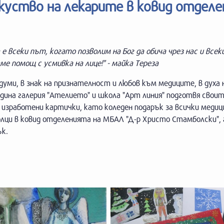
куство на лекарите в ковид отдел
 е всеки път, когато позволим на Бог да обича чрез нас и все
ме помощ с усмивка на лице!" - майка Тереза
думи, в знак на признателност и любов към медиците, в духа 
дина галерия "Ателието" и школа "Арт линия" подготвя свои
 изработени картички, като коледен подарък за всички медиц
лци в ковид отделенията на МБАЛ "Д-р Христо Стамболски", 
ък.