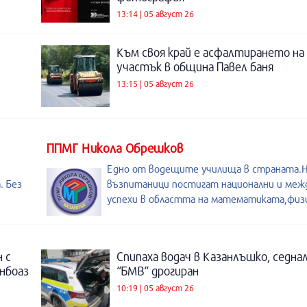
13:14 | 05 август 26
Към своя край е асфалтирането на
участък в община Павел баня
13:15 | 05 август 26
ППМГ Никола Обрешков
Едно от водещите училища в страната
. Без
възпитаници постигат национални и меж
успехи в областта на математиката,физи
 с
Спипаха водач в Казанлъшко, седнал
инбоаз
“БМВ“ дрогиран
10:19 | 05 август 26