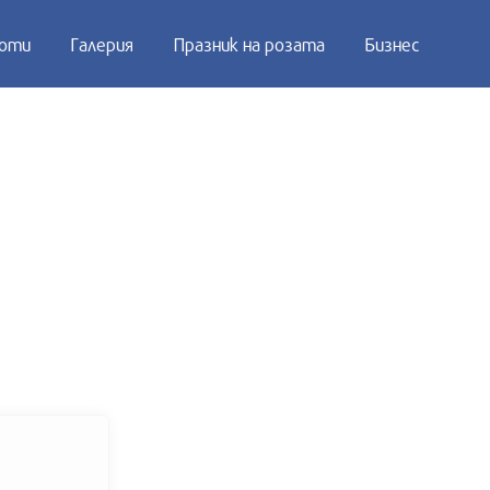
оти
Галерия
Празник на розата
Бизнес