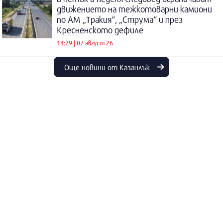
движението на тежкотоварни камиони
по АМ „Тракия“, „Струма“ и през
Кресненското дефиле
14:29 | 07 август 26
Още новини от Казанлък