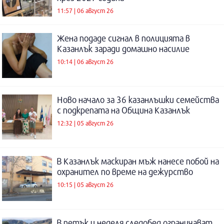
11:57 | 06 август 26
Жена подаде сигнал в полицията в
Казанлък заради домашно насилие
10:14 | 06 август 26
Ново начало за 36 казанлъшки семейства
с подкрепата на Община Казанлък
12:32 | 05 август 26
В Казанлък маскиран мъж нанесе побой на
охранител по време на дежурство
10:15 | 05 август 26
В петък и неделя следобед ограничават