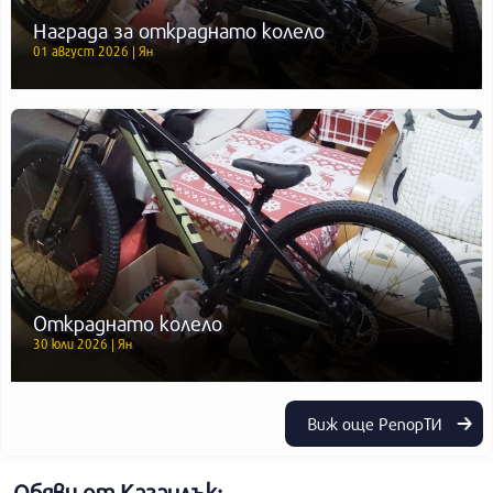
Награда за откраднато колело
01 август 2026 | Ян
Откраднато колело
30 юли 2026 | Ян
Виж още РепорТИ
Обяви от Казанлък: