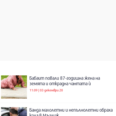
Бабаит повали 87-годишна жена на
земята и открадна чантата ѝ
11:09 | 03 декември 20
Банда малолетни и непълнолетни обраха
кола в Мъглиж