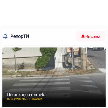
РепорТИ
Изпрати
Пешеходна пътека
07 август 2026 | Николова