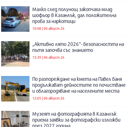
Малко след полунощ закопчаха млад
шофьор в Казанлък, дал положителна
проба за наркотици
10:08 | 06 август 26
„Активно лято 2026“- безопасността на
пътя започва със знанието
15:39 | 06 август 26
По разпореждане на кмета на Павел баня
продължават дейностите по почистване
и облагородяване на населените места
12:05 | 06 август 26
Музеят на фотографията в Казанлък
приема заявки за фотографски изложби
през 2027 година