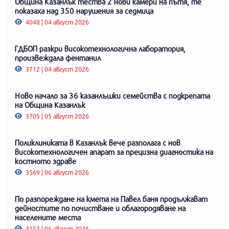
Община Казанлък тества 2 нови камери на пътя, те
показаха над 350 нарушения за седмица
4048 | 04 август 2026
ГДБОП разкри високотехнологична лаборатория,
произвеждала фентанил
3712 | 04 август 2026
Ново начало за 36 казанлъшки семейства с подкрепата
на Община Казанлък
3705 | 05 август 2026
Поликлиниката в Казанлък вече разполага с нов
високотехнологичен апарат за прецизна диагностика на
костното здраве
3569 | 06 август 2026
По разпореждане на кмета на Павел баня продължават
дейностите по почистване и облагородяване на
населените места
3153 | 06 август 2026