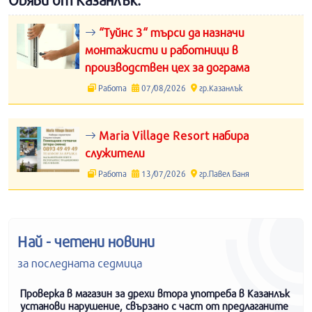
“Туйнс 3“ търси да назначи
монтажисти и работници в
производствен цех за дограма
Работа
07/08/2026
гр.Казанлък
Maria Village Resort набира
служители
Работа
13/07/2026
гр.Павел Баня
Най - четени новини
за последната седмица
Проверка в магазин за дрехи втора употреба в Казанлък
установи нарушение, свързано с част от предлаганите