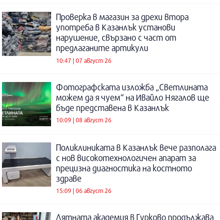
Проверка в магазин за дрехи втора
употреба в Казанлък установи
нарушение, свързано с част от
предлаганите артикули
10:47 | 07 август 26
Фотографската изложба „Светлината
можем да я чуем“ на Ивайло Нягалов ще
бъде представена в Казанлък
10:09 | 08 август 26
Поликлиниката в Казанлък вече разполага
с нов високотехнологичен апарат за
прецизна диагностика на костното
здраве
15:09 | 06 август 26
Лятната академия в Гурково продължава