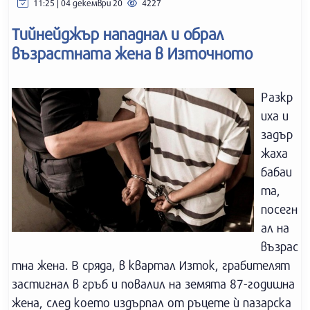
11:25 | 04 декември 20
4227
Тийнейджър нападнал и обрал
възрастната жена в Източното
Разкр
иха и
задър
жаха
бабаи
та,
посегн
ал на
възрас
тна жена. В сряда, в квартал Изток, грабителят
застигнал в гръб и повалил на земята 87-годишна
жена, след което издърпал от ръцете ѝ пазарска