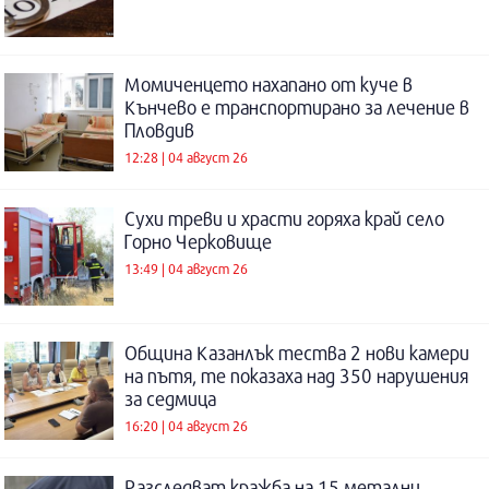
Момиченцето нахапано от куче в
Кънчево е транспортирано за лечение в
Пловдив
12:28 | 04 август 26
Сухи треви и храсти горяха край село
Горно Черковище
13:49 | 04 август 26
Община Казанлък тества 2 нови камери
на пътя, те показаха над 350 нарушения
за седмица
16:20 | 04 август 26
Разследват кражба на 15 метални