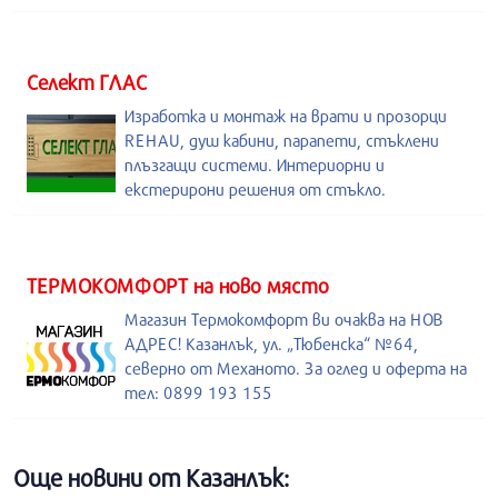
Селект ГЛАС
Изработка и монтаж на врати и прозорци
REHAU, душ кабини, парапети, стъклени
плъзгащи системи. Интериорни и
екстерирони решения от стъкло.
ТЕРМОКОМФОРТ на ново място
Магазин Термокомфорт ви очаква на НОВ
АДРЕС! Казанлък, ул. „Тюбенска“ №64,
северно от Механото. За оглед и оферта на
тел: 0899 193 155
Още новини от Казанлък: