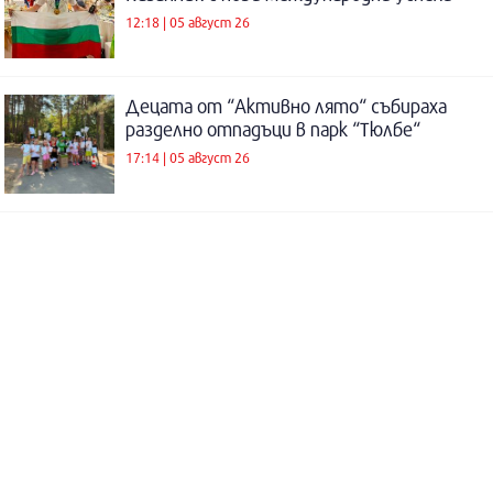
12:18 | 05 август 26
Децата от “Активно лято“ събираха
разделно отпадъци в парк “Тюлбе“
17:14 | 05 август 26