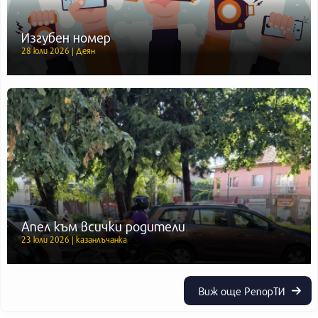
Изгубен номер
28 юли 2026 | Деян
Апел към всички родители
23 юли 2026 | казанлъчанка
Виж още РепорТИ