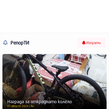
РепорТИ
Изпрати
Награда за откраднато колело
01 август 2026 | Ян