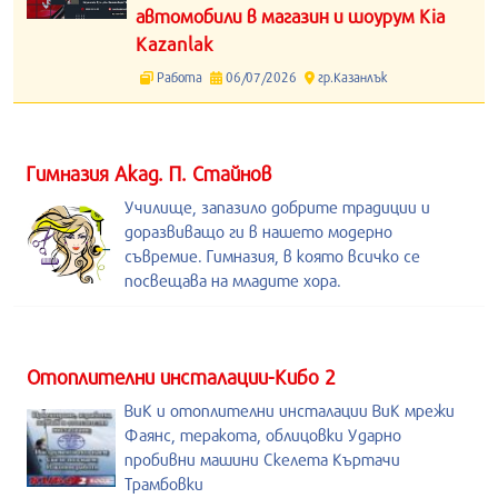
автомобили в магазин и шоурум Kia
Kazanlak
Работа
06/07/2026
гр.Казанлък
Гимназия Акад. П. Стайнов
Училище, запазило добрите традиции и
доразвиващо ги в нашето модерно
съвремие. Гимназия, в която всичко се
посвещава на младите хора.
Отоплителни инсталации-Кибо 2
ВиК и отоплителни инсталации ВиК мрежи
Фаянс, теракота, облицовки Ударно
пробивни машини Скелета Къртачи
Трамбовки