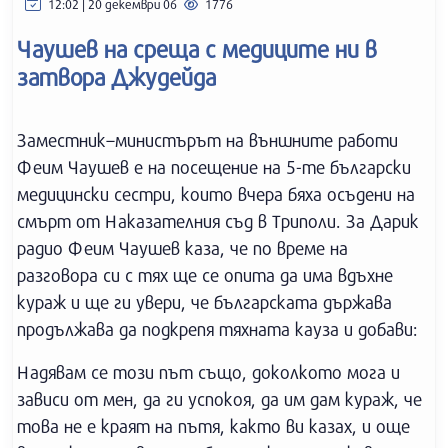
12:02 | 20 декември 06
1776
Чаушев на среща с медиците ни в
затвора Джудейда
Заместник–министърът на външните работи
Феим Чаушев е на посещение на 5-те български
медицински сестри, които вчера бяха осъдени на
смърт от Наказателния съд в Триполи. За Дарик
радио Феим Чаушев каза, че по време на
разговора си с тях ще се опита да има вдъхне
кураж и ще ги увери, че българската държава
продължава да подкрепя тяхната кауза и добави:
Надявам се този път също, доколкото мога и
зависи от мен, да ги успокоя, да им дам кураж, че
това не е краят на пътя, както ви казах, и още