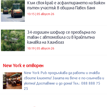
Към своя край е асфалтирането на важен
пътен участък в община Павел баня
13:15 | 05 август 26
34-годишен шофьор се преобърна по
таван с автомобила си в крайпътна
канавка на Хаинбоаз
10:19 | 05 август 26
New York е отворен
New York Pub продължава да работи и очаква
своите клиенти! Залата ни вече е по-слънчева и
уютна! Доставяме и до дома! Тел.: 088 888 75
25