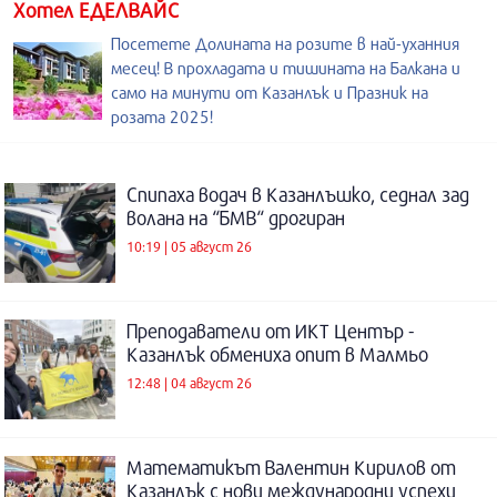
Хотел ЕДЕЛВАЙС
Посетете Долината на розите в най-уханния
месец! В прохладата и тишината на Балкана и
само на минути от Казанлък и Празник на
розата 2025!
Спипаха водач в Казанлъшко, седнал зад
волана на “БМВ“ дрогиран
10:19 | 05 август 26
Преподаватели от ИКТ Център -
Казанлък обмениха опит в Малмьо
12:48 | 04 август 26
Математикът Валентин Кирилов от
Казанлък с нови международни успехи