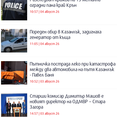
оградни пана край Крън
10:57 | 04 август 26
Пореден обир в Казанлък, задигнаха
генератор от къща
11:05 | 04 август 26
Пътничка пострада леко при катастрофа
между два автомобила на пътя Казанлък
- Павел баня
10:52 | 03 август 26
Старши комисар Димитър Машов е
новият директор на ОДМВР – Стара
Загора
14:57 | 03 август 26