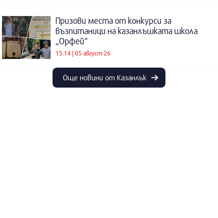
Призови места от конкурси за
възпитаници на казанлъшката школа
„Орфей“
15:14 | 05 август 26
Още новини от Казанлък