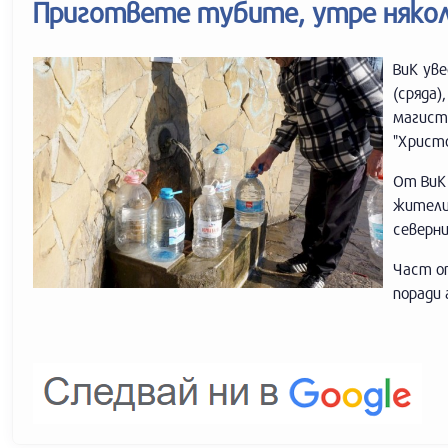
Пригответе тубите, утре няколк
ВиК ув
(сряда)
магистр
"Христо
От ВиК
жителит
северни
Част от
поради 