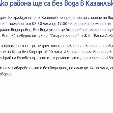
о района ще са без вода в Казанлъ
едомява гражданите на Казанлък за предстоящо спиране на в
, на 4 ноември, от 08:30 часа до 17:00 часа, поради ремонт на
ален водопровод. Без вода утре ще бъде района западно от у
 Ботев", северно от улица "Стара планина", и Ж.К. "Васил Левс
 информират също, че днес отстраняване на авария е остави
е на Крън без вода до 16:00 часа. Авария е спряла водоподав
я край на Бузовград, като там ремонтът ще приключи до 15:0
 село Габарево също е без вода днес, но само до 14:00 часа, 
авария.