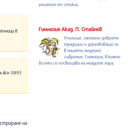
решения от стъкло.
Гимназия Акад. П. Стайнов
отници в
Училище, запазило добрите
традиции и доразвиващо ги
в нашето модерно
съвремие. Гимназия, в която
всичко се посвещава на младите хора.
ъзка: 0893
истриране на