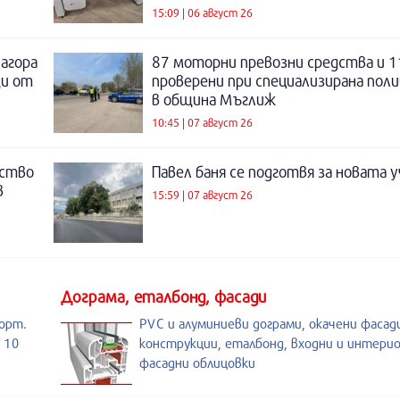
15:09 | 06 август 26
Загора
87 моторни превозни средства и 1
щи от
проверени при специализирана поли
в община Мъглиж
10:45 | 07 август 26
нство
Павел баня се подготвя за новата у
в
15:59 | 07 август 26
Дограма, еталбонд, фасади
порт.
PVC и алуминиеви дограми, окачени фасад
о 10
конструкции, еталбонд, входни и интери
фасадни облицовки