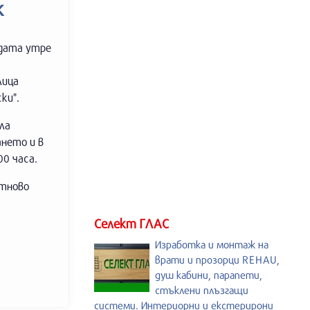
к
одата утре
лица
ки".
ла
ането и в
0 часа.
отново
Селект ГЛАС
Изработка и монтаж на
врати и прозорци REHAU,
душ кабини, парапети,
стъклени плъзгащи
системи. Интериорни и екстерирони