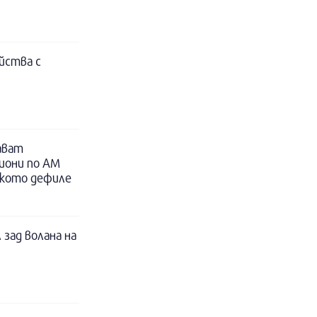
йства с
ават
иони по АМ
ското дефиле
 зад волана на