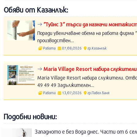
Обяви от Казанлък:
“Туйнс 3“ търси да назначи монтажист
Поради увеличаване обема на работа фирма “
производствен...
Работа
07/08/2026
гр.Казанлък
Maria Village Resort набира служители
Maria Village Resort набира служители. Отв
49 49 49 Задължителен...
Работа
13/07/2026
гр.Павел Баня
Подобни новини:
Западното е без вода днес. Части от 6 се