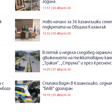
година
11:57 | 06 август 26
к
Ново начало за 36 казанлъшки семе
подкрепата на Община Казанлък
12:32 | 05 август 26
В петък и неделя следобед огранич
движението на тежкотоварни кам
„Тракия“, „Струма“ и през Креснен
14:29 | 07 август 26
 с
Спипаха водач в Казанлъшко, седнал
инбоаз
“БМВ“ дрогиран
10:19 | 05 август 26