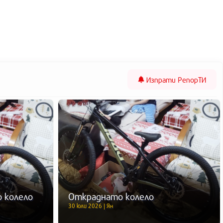
Изпрати
РепорТИ
 колело
Откраднато колело
30 юли 2026 | Ян