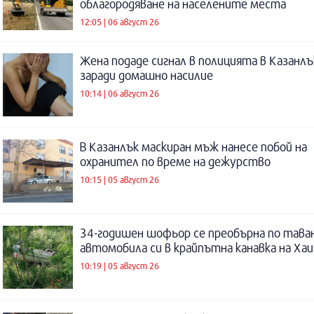
облагородяване на населените места
12:05 | 06 август 26
Жена подаде сигнал в полицията в Казанлъ
заради домашно насилие
10:14 | 06 август 26
В Казанлък маскиран мъж нанесе побой на
охранител по време на дежурство
10:15 | 05 август 26
34-годишен шофьор се преобърна по таван
автомобила си в крайпътна канавка на Ха
10:19 | 05 август 26