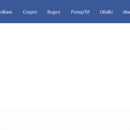
овини
Спорт
Видео
РепорТИ
Обяви
Им