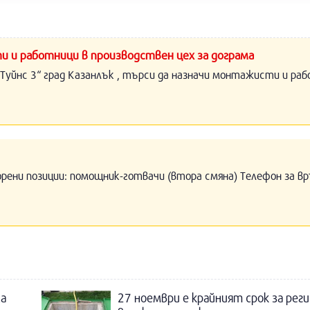
и и работници в производствен цех за дограма
Туйнс 3“ град Казанлък , търси да назначи монтажисти и раб
орени позиции: помощник-готвачи (втора смяна) Телефон за вр
ла
27 ноември е крайният срок за рег