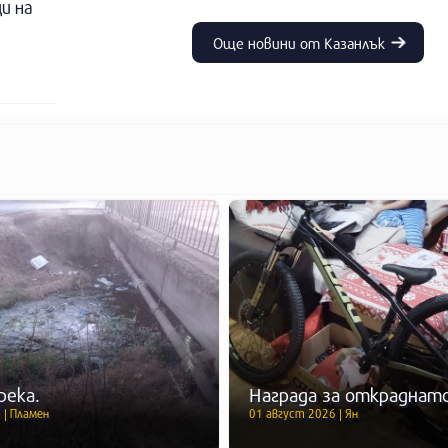
и на
Още новини от Казанлък
река.
Награда за откраднато
 | Пламен
01 август 2026 | Ян