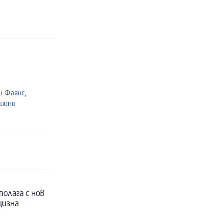
и Фаянс,
ашини
полага с нов
цизна