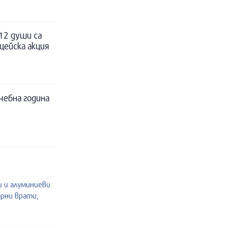
12 души са
цейска акция
чебна година
и и алуминиеви
орни врати,