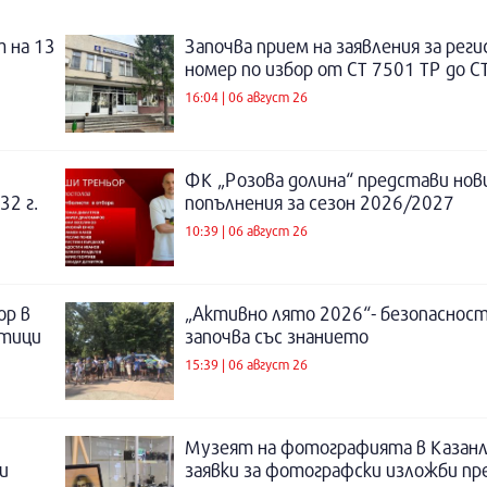
 на 13
Започва прием на заявления за рег
номер по избор от СТ 7501 ТР до С
16:04 | 06 август 26
ФК „Розова долина“ представи нов
32 г.
попълнения за сезон 2026/2027
10:39 | 06 август 26
ор в
„Активно лято 2026“- безопаснос
отици
започва със знанието
15:39 | 06 август 26
Музеят на фотографията в Казанл
и
заявки за фотографски изложби пр