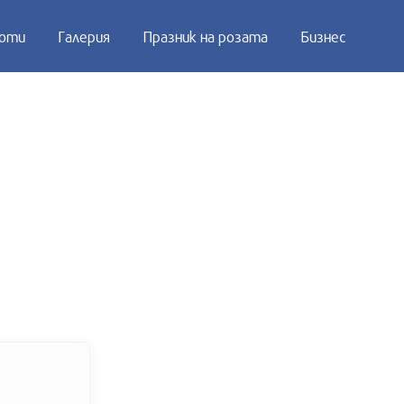
оти
Галерия
Празник на розата
Бизнес