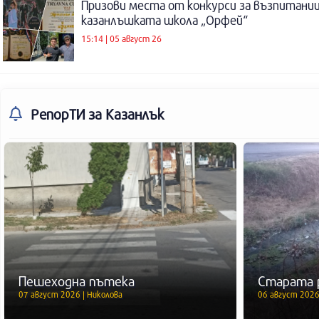
Призови места от конкурси за възпитаниц
казанлъшката школа „Орфей“
15:14 | 05 август 26
РепорТИ
за Казанлък
Пешеходна пътека
Старата 
07 август 2026 | Николова
06 август 2026