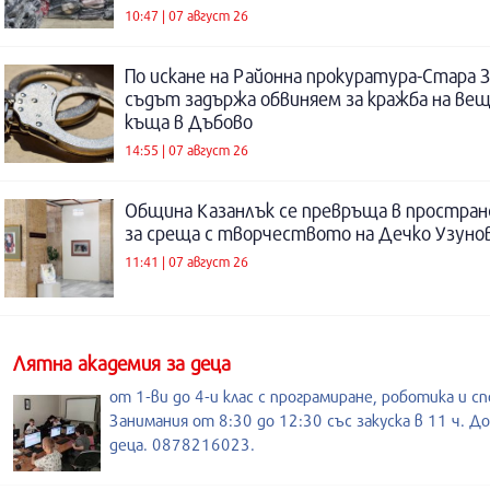
10:47 | 07 август 26
По искане на Районна прокуратура-Стара 
съдът задържа обвиняем за кражба на ве
къща в Дъбово
14:55 | 07 август 26
Община Казанлък се превръща в простра
за среща с творчеството на Дечко Узуно
11:41 | 07 август 26
Лятна академия за деца
от 1-ви до 4-и клас с програмиране, роботика и с
Занимания от 8:30 до 12:30 със закуска в 11 ч. Д
деца. 0878216023.