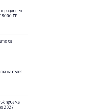
истрационен
Т 8000 ТР
ите си
тта на пътя
ък приема
ез 2027