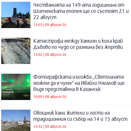
Честванията на 149-ата годишнина от
Шипченската епопея ще се състоят 21 и
22 август
13:03 | 09 август 26
Катастрофа между камион и кола край
Дъбово по чудо се размина без жертви
13:02 | 08 август 26
Фотографската изложба „Светлината
можем да я чуем“ на Ивайло Нягалов ще
бъде представена в Казанлък
10:09 | 08 август 26
Овощник кани жители и гости на
традиционния си събор на 14 и 15 август
14:32 | 09 август 26