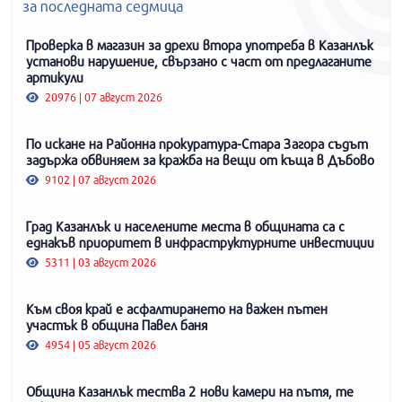
за последната седмица
Проверка в магазин за дрехи втора употреба в Казанлък
установи нарушение, свързано с част от предлаганите
артикули
20976 | 07 август 2026
По искане на Районна прокуратура-Стара Загора съдът
задържа обвиняем за кражба на вещи от къща в Дъбово
9102 | 07 август 2026
Град Казанлък и населените места в общината са с
еднакъв приоритет в инфраструктурните инвестиции
5311 | 03 август 2026
Към своя край е асфалтирането на важен пътен
участък в община Павел баня
4954 | 05 август 2026
Община Казанлък тества 2 нови камери на пътя, те