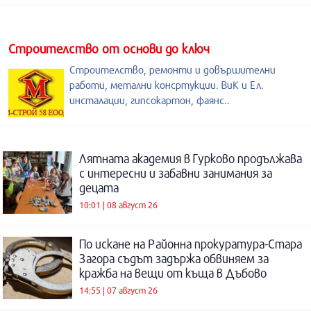
Строителство от основи до ключ
Строителство, ремонти и довършителни
работи, метални консртукции. ВиК и Ел.
инсталации, гипсокартон, фаянс..
Лятната академия в Гурково продължава
с интересни и забавни занимания за
децата
10:01 | 08 август 26
По искане на Районна прокуратура-Стара
Загора съдът задържа обвиняем за
кражба на вещи от къща в Дъбово
14:55 | 07 август 26