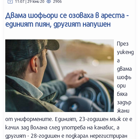
11:07 | 29 юни 20
2906
Двама шофьори се озоваха в ареста -
единият пиян, другият напушен
През
уикенд
а
двама
шофь
ори
бяха
задър
жани
от униформените. Единият, 23-годишен мъж се е
качил зад волана след употреба на канабис, а
другият - 28-годишен е подкарал нерегистриран