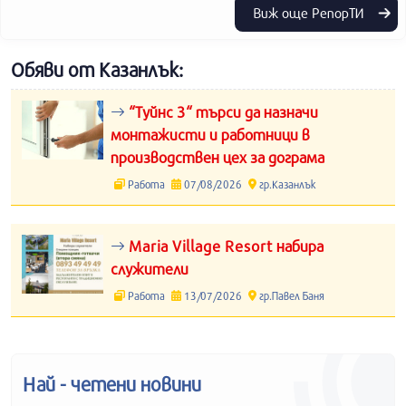
Виж още РепорТИ
Обяви от Казанлък:
“Туйнс 3“ търси да назначи
монтажисти и работници в
производствен цех за дограма
Работа
07/08/2026
гр.Казанлък
Maria Village Resort набира
служители
Работа
13/07/2026
гр.Павел Баня
Най - четени новини