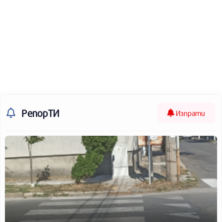
РепорТИ
Изпрати