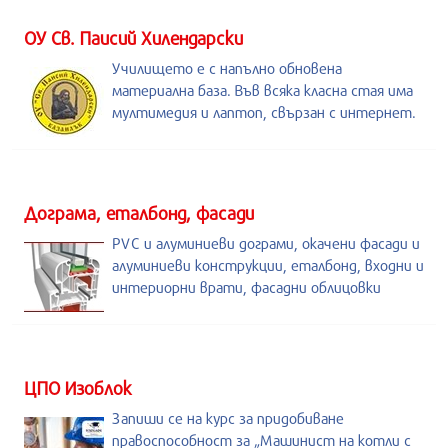
ОУ Св. Паисий Хилендарски
Училището е с напълно обновена
материална база. Във всяка класна стая има
мултимедия и лаптоп, свързан с интернет.
Дограма, еталбонд, фасади
PVC и алуминиеви дограми, окачени фасади и
алуминиеви конструкции, еталбонд, входни и
интериорни врати, фасадни облицовки
ЦПО Изоблок
Запиши се на курс за придобиване
правоспособност за „Машинист на котли с