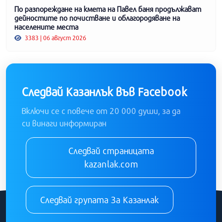
По разпореждане на кмета на Павел баня продължават
дейностите по почистване и облагородяване на
населените места
3383 | 06 август 2026
Следвай Казанлък във Facebook
Включи се с повече от 20 000 души, за да
си винаги информиран
Следвай страницата
kazanlak.com
Следвай групата За Казанлак