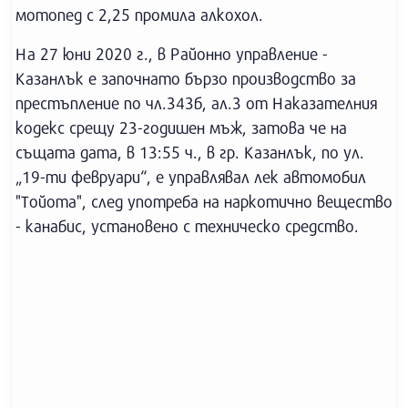
мотопед с 2,25 промила алкохол.
На 27 юни 2020 г., в Районно управление -
Казанлък е започнато бързо производство за
престъпление по чл.343б, ал.3 от Наказателния
кодекс срещу 23-годишен мъж, затова че на
същата дата, в 13:55 ч., в гр. Казанлък, по ул.
„19-ти февруари“, е управлявал лек автомобил
"Тойота", след употреба на наркотично вещество
- канабис, установено с техническо средство.