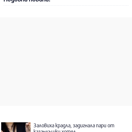
Заловиха крадла, задигнала пари от
казанлъшки хотел