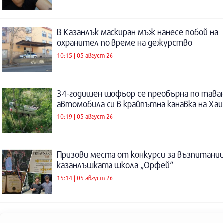
В Казанлък маскиран мъж нанесе побой на
охранител по време на дежурство
10:15 | 05 август 26
34-годишен шофьор се преобърна по таван
автомобила си в крайпътна канавка на Ха
10:19 | 05 август 26
Призови места от конкурси за възпитаниц
казанлъшката школа „Орфей“
15:14 | 05 август 26