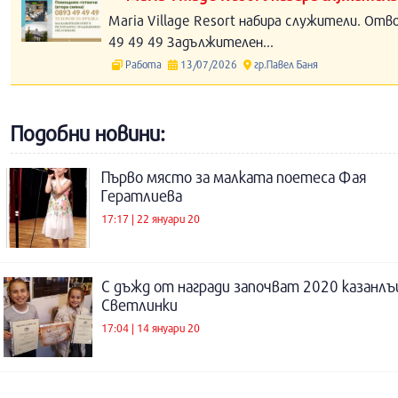
Maria Village Resort набира служители. Отв
49 49 49 Задължителен...
Работа
13/07/2026
гр.Павел Баня
Подобни новини:
Първо място за малката поетеса Фая
Гератлиева
17:17 | 22 януари 20
С дъжд от награди започват 2020 казанл
Светлинки
17:04 | 14 януари 20