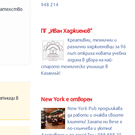
948 214
здателство
ПГ „Иван Хаджиенов”
Креативни, технични и
различни хаджиеновци за 96
път откриха новата учебна
година в двора на най-
старото техническо училище в
Казанлък!
отници в
New York е отворен
New York Pub продължава
да работи и очаква своите
клиенти! Залата ни вече е
по-слънчева и уютна!
Доставяме и до дома! Тел.: 088 888 75