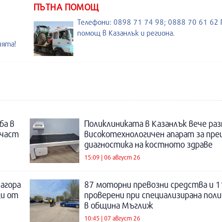
ПЪТНА ПОМОЩ
Телефони: 0898 71 74 98; 0888 70 61 62
помощ в Казанлък и региона.
ията!
ба в
Поликлиниката в Казанлък вече раз
 част
високотехнологичен апарат за пре
диагностика на костното здраве
15:09 | 06 август 26
Загора
87 моторни превозни средства и 1
щи от
проверени при специализирана поли
в община Мъглиж
10:45 | 07 август 26