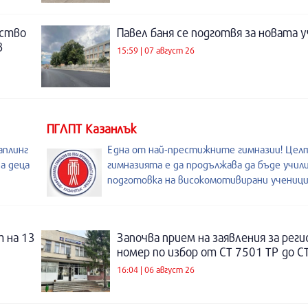
нство
Павел баня се подготвя за новата у
в
15:59 | 07 август 26
ПГЛПТ Казанлък
аплинг
Една от най-престижните гимназии! Целт
а деца
гимназията е да продължава да бъде учил
подготовка на високомотивирани ученици
 на 13
Започва прием на заявления за рег
номер по избор от СТ 7501 ТР до С
16:04 | 06 август 26