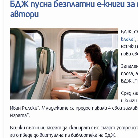
БДЖ пусна безплатни е-книги за
автори
БДЖ, с
влака“
,
Всички
нови св
Запале
проза, 
БДЖ „П
Сред з
и книги
Иван Рилски”. Младежите са предоставили 4 свои заглави
Играта”.
Всички пътници могат да сканират със смарт устройст
ги отведе до виртуалната библиотека на БДЖ.