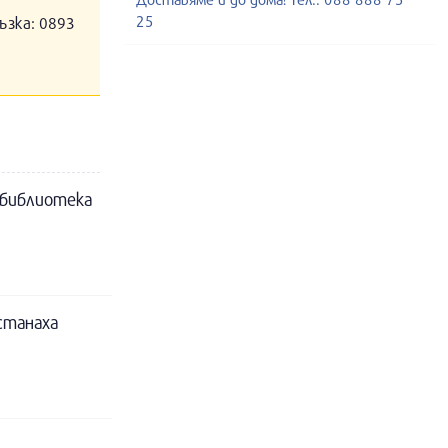
25
ъзка: 0893
в библиотека
станаха