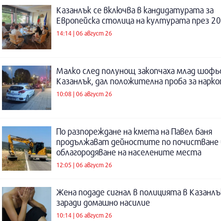
Казанлък се включва в кандидатурата за
Европейска столица на културата през 20
14:14 | 06 август 26
Малко след полунощ закопчаха млад шофь
Казанлък, дал положителна проба за нарк
10:08 | 06 август 26
По разпореждане на кмета на Павел баня
продължават дейностите по почистване 
облагородяване на населените места
12:05 | 06 август 26
Жена подаде сигнал в полицията в Казанлъ
заради домашно насилие
10:14 | 06 август 26