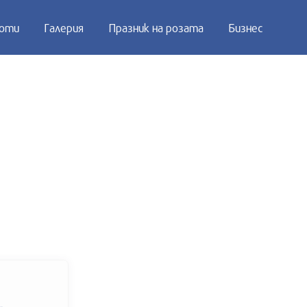
оти
Галерия
Празник на розата
Бизнес