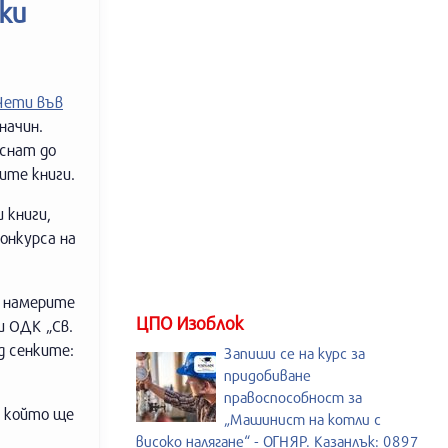
ки
Чети във
начин.
снат до
ите книги.
 книги,
конкурса на
а намерите
ЦПО Изоблок
и ОДК „Св.
д сенките:
Запиши се на курс за
придобиване
правоспособност за
, който ще
„Машинист на котли с
високо налягане“ - ОГНЯР. Казанлък: 0897