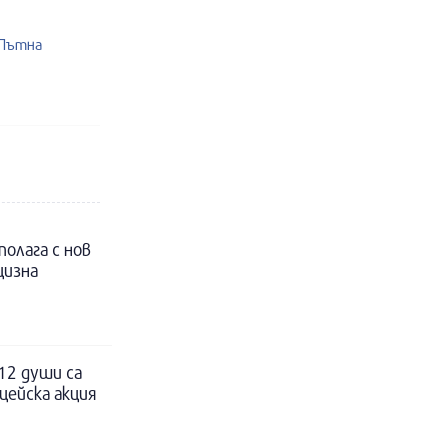
 Пътна
полага с нов
цизна
12 души са
цейска акция