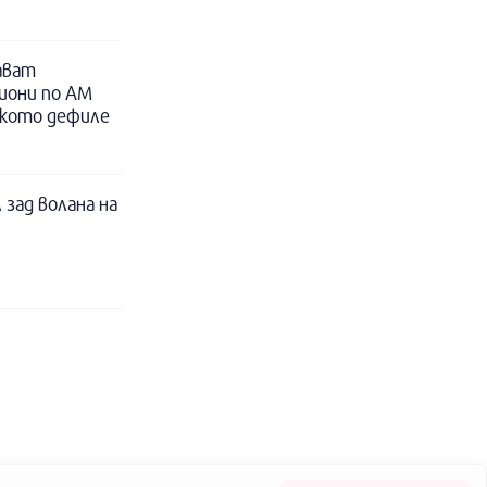
ават
иони по АМ
ското дефиле
 зад волана на