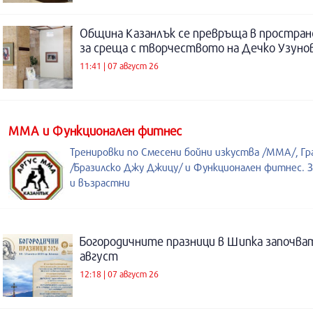
Община Казанлък се превръща в простра
за среща с творчеството на Дечко Узуно
11:41 | 07 август 26
ММА и Функционален фитнес
Тренировки по Смесени бойни изкуства /MMA/, Гр
/Бразилско Джу Джицу/ и Функционален фитнес. З
и възрастни
Богородичните празници в Шипка започват
август
12:18 | 07 август 26