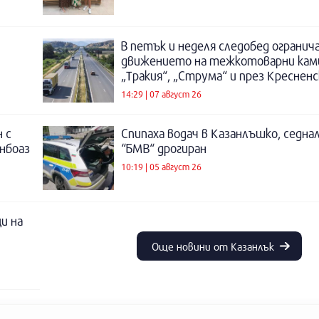
В петък и неделя следобед огранич
движението на тежкотоварни кам
„Тракия“, „Струма“ и през Креснен
14:29 | 07 август 26
 с
Спипаха водач в Казанлъшко, седнал
инбоаз
“БМВ“ дрогиран
10:19 | 05 август 26
и на
Още новини от Казанлък