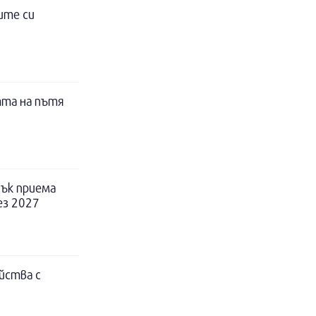
ите си
тта на пътя
ък приема
ез 2027
йства с