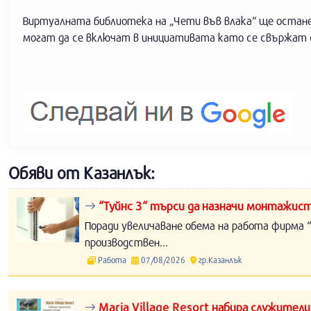
Виртуалната библиотека на „Чети във влака“ ще остане
могат да се включат в инициативата като се свържат
Обяви от Казанлък:
“Туйнс 3“ търси да назначи монтажист
Поради увеличаване обема на работа фирма “
производствен...
Работа
07/08/2026
гр.Казанлък
Maria Village Resort набира служители