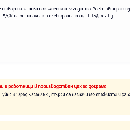
 отворена за нови попълнения целогодишно. Всеки автор и и
 с БДЖ на официалната електронна поща:
bdz@bdz.bg
.
и и работници в производствен цех за дограма
Туйнс 3“ град Казанлък , търси да назначи монтажисти и раб