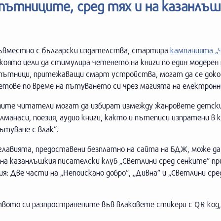
 пътниците, сред тях и на казанлъш
ъвместно с български издателства, стартира
кампанията „
 която цели да стимулира четенето на книги по един модерен 
 пътници, притежаващи смарт устройства, могат да се доко
етове по време на пътуването си чрез магията на електронн
ните читатели могат да избират измежду жанровете детски
алманаси, поезия, аудио книги, както и пътеписи изпратени в 
ътуване с влак”.
аглавията, предоставени безплатно на сайта на БДЖ, може д
 на казанлъшкия писателски клуб „Светлини сред сенките” пр
я: Две части на „Непоискано добро”, „Дивна” и „Светлини сре
вото си разпространените във влаковете стикери с QR код