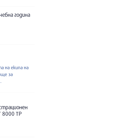
чебна година
а на екипа на
ище за
.
истрационен
Т 8000 ТР