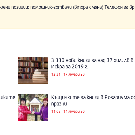
орени позиции: помощник-готвачи (втора смяна) Телефон за вр
3 330 нови книги за над 37 хил. лв 
Искра за 2019 г.
12:31 | 17 януари 20
ъшките
Къщичките за книги в Розариума о
празни
11:08 | 14 януари 20