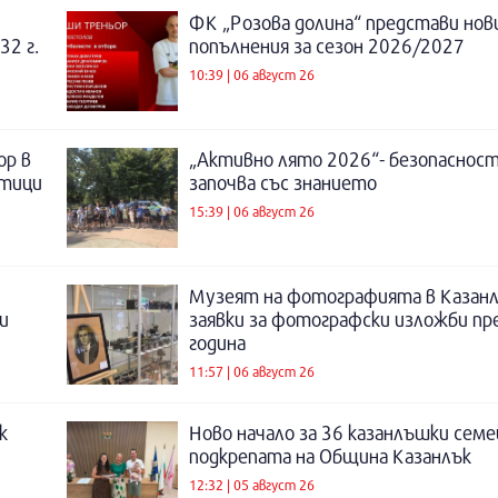
ФК „Розова долина“ представи нов
32 г.
попълнения за сезон 2026/2027
10:39 | 06 август 26
ор в
„Активно лято 2026“- безопаснос
отици
започва със знанието
15:39 | 06 август 26
Музеят на фотографията в Казанл
и
заявки за фотографски изложби пр
година
11:57 | 06 август 26
к
Ново начало за 36 казанлъшки семе
подкрепата на Община Казанлък
12:32 | 05 август 26