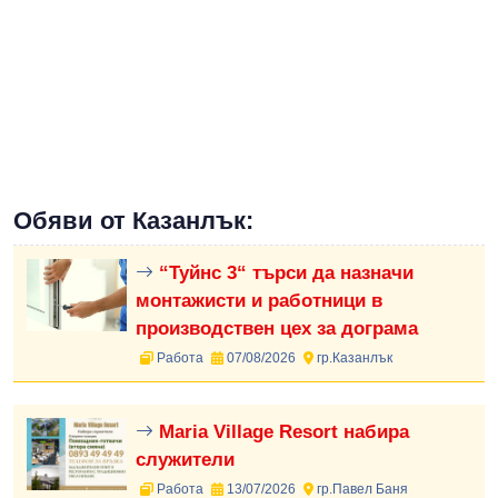
Обяви от Казанлък:
“Туйнс 3“ търси да назначи
монтажисти и работници в
производствен цех за дограма
Работа
07/08/2026
гр.Казанлък
Maria Village Resort набира
служители
Работа
13/07/2026
гр.Павел Баня