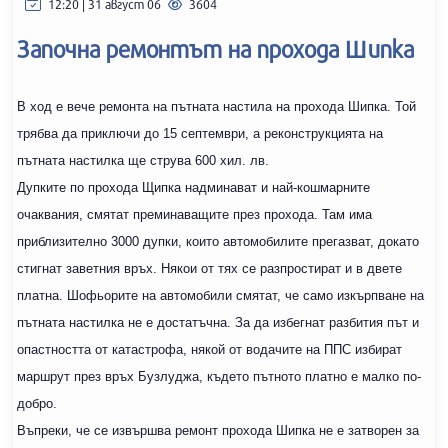
12:20 | 31 август 06
3604
Започна ремонтът на прохода Шипка
В ход е вече ремонта на пътната настила на прохода Шипка. Той
трябва да приключи до 15 септември, а реконструкцията на
пътната настилка ще струва 600 хил. лв.
Дупките по прохода Щипка надминават и най-кошмарните
очаквания, смятат преминаващите през прохода. Там има
приблизително 3000 дупки, които автомобилите прегазват, докато
стигнат заветния връх. Някои от тях се разпростират и в двете
платна. Шофьорите на автомобили смятат, че само изкърпване на
пътната настилка не е достатъчна. За да избегнат разбития път и
опастността от катастрофа, някой от водачите на ППС избират
маршрут през връх Бузлуджа, където пътното платно е малко по-
добро.
Въпреки, че се извършва ремонт прохода Шипка не е затворен за