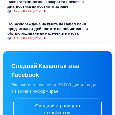
високотехнологичен апарат за прецизна
диагностика на костното здраве
3558 | 06 август 2026
По разпореждане на кмета на Павел баня
продължават дейностите по почистване и
облагородяване на населените места
3143 | 06 август 2026
Следвай Казанлък във
Facebook
Включи се с повече от 20 000 души, за да
си винаги информиран
Следвай страницата
kazanlak.com