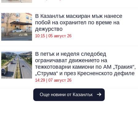
В Казанлък маскиран мъж нанесе
побой на охранител по време на
дежурство
10:15 | 05 август 26
В петък и неделя следобед
ограничават движението на
тежкотоварни камиони по АМ „Тракия“,
„Струма“ и през Кресненското дефиле
14:29 | 07 август 26
Още новини от Казанлък