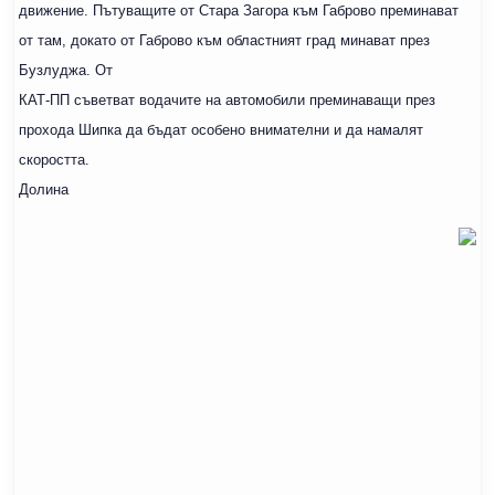
движение. Пътуващите от Стара Загора към Габрово преминават
от там, докато от Габрово към областният град минават през
Бузлуджа. От
КАТ-ПП съветват водачите на автомобили преминаващи през
прохода Шипка да бъдат особено внимателни и да намалят
скоростта.
Долина