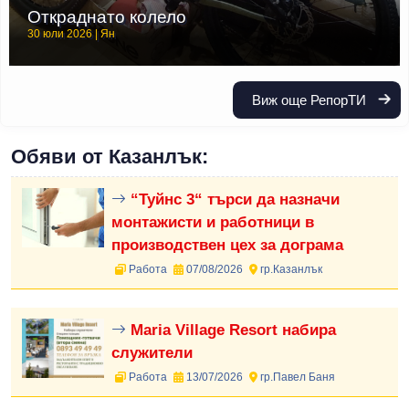
Откраднато колело
30 юли 2026 | Ян
Виж още РепорТИ
Обяви от Казанлък:
“Туйнс 3“ търси да назначи
монтажисти и работници в
производствен цех за дограма
Работа
07/08/2026
гр.Казанлък
Maria Village Resort набира
служители
Работа
13/07/2026
гр.Павел Баня