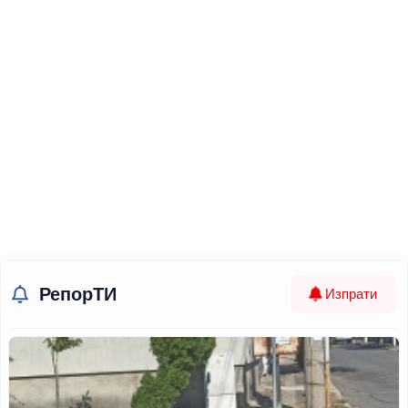
РепорТИ
Изпрати