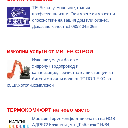
T.F. Security-Ново име, същият
професионализъм! Осигурете сигурност и
спокойствие на вашия дом или бизнес.
Доказано качество! 0892 045 065
Изкопни услуги от МИТЕВ СТРОЙ
Изкопни услуги,багер с
хидрочук,водопровод и
канализация,Пречиствателни станции за
битови отпадни води от ТОПОЛ-ЕКО за
къщи,хотели,комплекси
ТЕРМОКОМФОРТ на ново място
Магазин Термокомфорт ви очаква на НОВ
АДРЕС! Казанлък, ул. „Тюбенска“ №64,