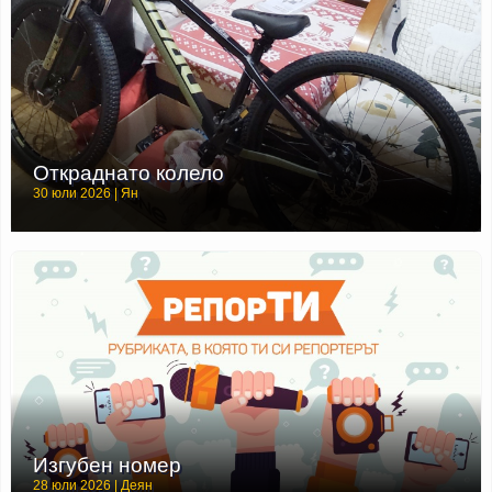
Откраднато колело
30 юли 2026 | Ян
Изгубен номер
28 юли 2026 | Деян