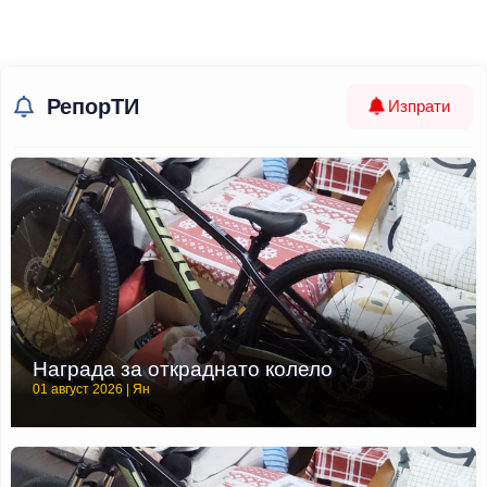
РепорТИ
Изпрати
Награда за откраднато колело
01 август 2026 | Ян