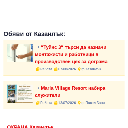
Обяви от Казанлък:
“Туйнс 3“ търси да назначи
монтажисти и работници в
производствен цех за дограма
Работа
07/08/2026
гр.Казанлък
Maria Village Resort набира
служители
Работа
13/07/2026
гр.Павел Баня
ОХРАНА Казанлък