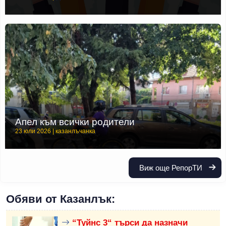
Апел към всички родители
23 юли 2026 | казанлъчанка
Виж още РепорТИ
Обяви от Казанлък:
“Туйнс 3“ търси да назначи