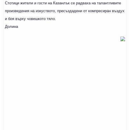
Стотици жители и гости на Казанлък се радваха на талантливите
произведения на изкуството, пресъздадени от компресиран въздух
и боя върху човешкото тяло.
Долина