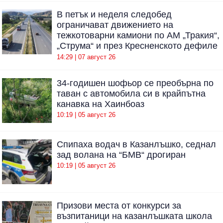
В петък и неделя следобед
ограничават движението на
тежкотоварни камиони по АМ „Тракия“,
„Струма“ и през Кресненското дефиле
14:29 | 07 август 26
34-годишен шофьор се преобърна по
таван с автомобила си в крайпътна
канавка на Хаинбоаз
10:19 | 05 август 26
Спипаха водач в Казанлъшко, седнал
зад волана на “БМВ“ дрогиран
10:19 | 05 август 26
Призови места от конкурси за
възпитаници на казанлъшката школа