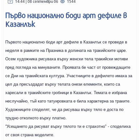
14:44 | 08 септември 06
1544
Първо национално боди арт дефиле в
Казанлък
Първото национално боди арт дефиле в Казанлък се проведе в
неделя в рамките на Празника в долината на тракийските царе.
Осем художника рисуваха върху женски тела тракийски мотиви
пред погледа на минувачите. Проявата бе част от провеждащите
се Дни на тракийската култура. Участниците в дефилето имаха за
цел да пресъздадат върху телата онези елементи, които са
харесали в тракийските гробници в Казанлък. Темата е избрана
неслучайно, тъй като татуировката е била характерна за траките.
Художниците споделят, че да рисуваш върху тяло е доста по
трудно отколкото върху платно.
“Усещането да рисуват върху тялото ти е страхотно" - споделиха
от своя страна моделите.