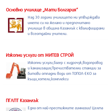
Основно училище „Мати Болгария“
Над 30 години училището ни утвърждава
името си на желано и предпочитано
училище в община Казанлък с квалифицирани
и всеотдайни учители.
Изкопни услуги от МИТЕВ СТРОЙ
Изкопни услуги,багер с хидрочук,водопровод
и канализация,Пречиствателни станции за
битови отпадни води от ТОПОЛ-ЕКО за
къщи,хотели,комплекси
ПГЛПТ Казанлък
Една от най-престижните гимназии! Целта