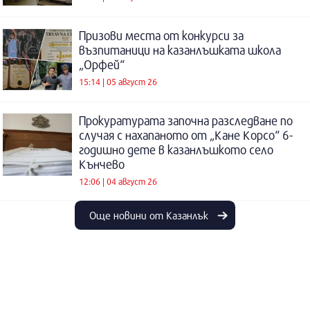
Призови места от конкурси за
възпитаници на казанлъшката школа
„Орфей“
15:14 | 05 август 26
Прокуратурата започна разследване по
случая с нахапаното от „Кане Корсо“ 6-
годишно дете в казанлъшкото село
Кънчево
12:06 | 04 август 26
Още новини от Казанлък