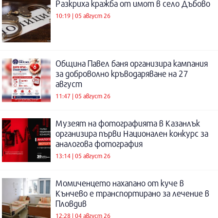
Разкриха кражба от имот в село Дъбово
10:19 | 05 август 26
Община Павел баня организира кампания
за доброволно кръводаряване на 27
август
11:47 | 05 август 26
Музеят на фотографията в Казанлък
организира първи Национален конкурс за
аналогова фотография
13:14 | 05 август 26
Момиченцето нахапано от куче в
Кънчево е транспортирано за лечение в
Пловдив
12:28 | 04 август 26