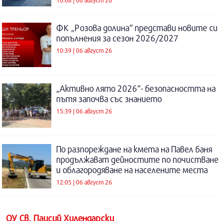
10:08 | 06 август 26
ФК „Розова долина“ представи новите си
попълнения за сезон 2026/2027
10:39 | 06 август 26
„Активно лято 2026“- безопасността на
пътя започва със знанието
15:39 | 06 август 26
По разпореждане на кмета на Павел баня
продължават дейностите по почистване
и облагородяване на населените места
12:05 | 06 август 26
ОУ Св. Паисий Хилендарски