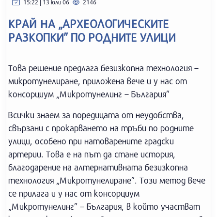
15:22 | 13 юли 06
2146
КРАЙ НА „АРХЕОЛОГИЧЕСКИТЕ
РАЗКОПКИ” ПО РОДНИТЕ УЛИЦИ
Това решение предлага безизкопна технология –
микротунелиране, приложена вече и у нас от
консорциум „Микротунелинг – България”
Всички знаем за поредицата от неудобства,
свързани с прокарването на тръби по родните
улици, особено при натоварените градски
артерии. Това е на път да стане история,
благодарение на алтернативната безизкопна
технология „Микротунелиране”. Този метод вече
се прилага и у нас от консорциум
„Микротунелинг” – България, в който участват