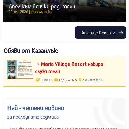
Апел към всички родители
23 юли 2026 | казанлъчанка
Виж още РепорТИ
Обяви от Казанлък:
Maria Village Resort набира
служители
Работа
13/07/2026
гр.Павел Баня
Най - четени новини
за последната седмица