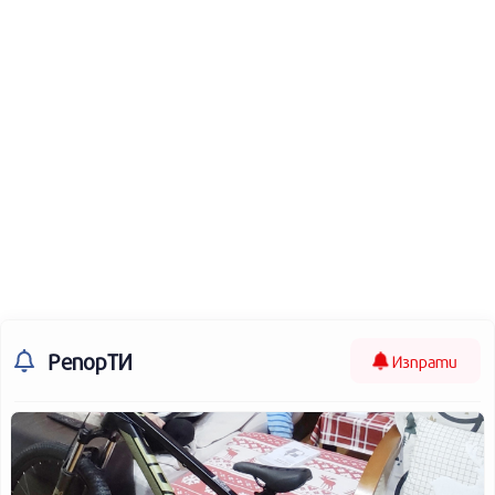
РепорТИ
Изпрати