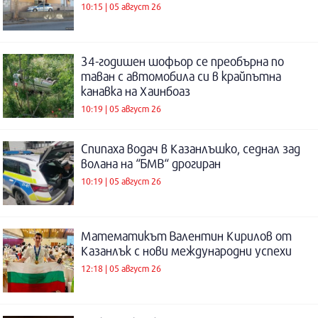
10:15 | 05 август 26
34-годишен шофьор се преобърна по
таван с автомобила си в крайпътна
канавка на Хаинбоаз
10:19 | 05 август 26
Спипаха водач в Казанлъшко, седнал зад
волана на “БМВ“ дрогиран
10:19 | 05 август 26
Математикът Валентин Кирилов от
Казанлък с нови международни успехи
12:18 | 05 август 26