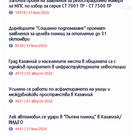
Започва прием на заявления за регистрационни номера
за МПС по избор за серия СТ 7001 ТР - СТ 7500 ТР
10418 | 31 юли 2026
Дирекциите “Социално подпомагане“ приемат
заявления за целева помощ за отопление до 31
октомври
8538 | 31 юли 2026
Град Казанлък и населените места в общината са с
еднакъв приоритет в инфраструктурните инвестиции
4973 | 03 август 2026
Усилено се работи по асфалтирането на улици и
междублокови пространства в Казанлък
4621 | 01 август 2026
Лек автомобил се удари в “Пътна помощ“ в Казанлък/
ВИДЕО
4441 | 31 юли 2026