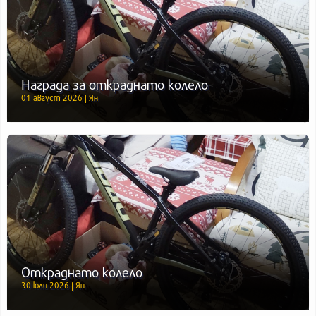
Награда за откраднато колело
01 август 2026 | Ян
Откраднато колело
30 юли 2026 | Ян