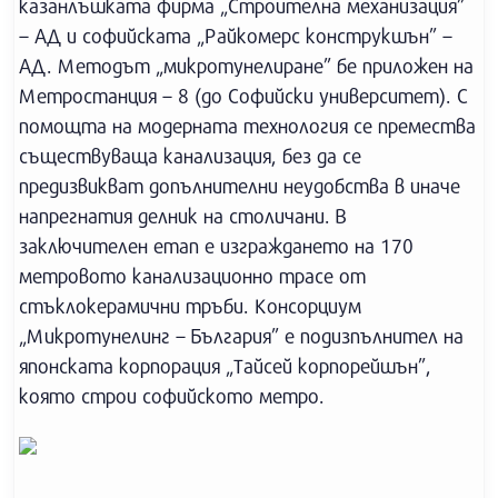
казанлъшката фирма „Строителна механизация”
– АД и софийската „Райкомерс конструкшън” –
АД. Методът „микротунелиране” бе приложен на
Метростанция – 8 (до Софийски университет). С
помощта на модерната технология се премества
съществуваща канализация, без да се
предизвикват допълнителни неудобства в иначе
напрегнатия делник на столичани. В
заключителен етап е изграждането на 170
метровото канализационно трасе от
стъклокерамични тръби. Консорциум
„Микротунелинг – България” е подизпълнител на
японската корпорация „Тайсей корпорейшън”,
която строи софийското метро.