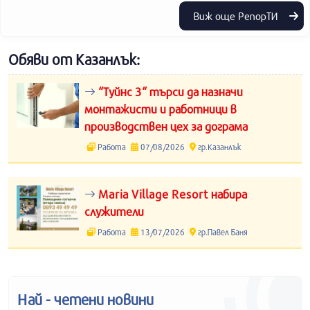
Виж още РепорТИ
Обяви от Казанлък:
“Туйнс 3“ търси да назначи
монтажисти и работници в
производствен цех за дограма
Работа
07/08/2026
гр.Казанлък
Maria Village Resort набира
служители
Работа
13/07/2026
гр.Павел Баня
Най - четени новини