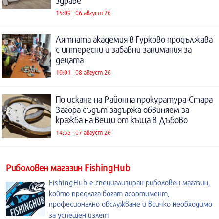
здраве
15:09 | 06 август 26
Лятната академия в Гурково продължава
с интересни и забавни занимания за
децата
10:01 | 08 август 26
По искане на Районна прокуратура-Стара
Загора съдът задържа обвиняем за
кражба на вещи от къща в Дъбово
14:55 | 07 август 26
Риболовен магазин FishingHub
FishingHub е специализиран риболовен магазин,
който предлага богат асортимент,
професионално обслужване и всичко необходимо
за успешен излет