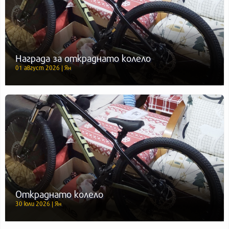
Награда за откраднато колело
01 август 2026 | Ян
Откраднато колело
30 юли 2026 | Ян