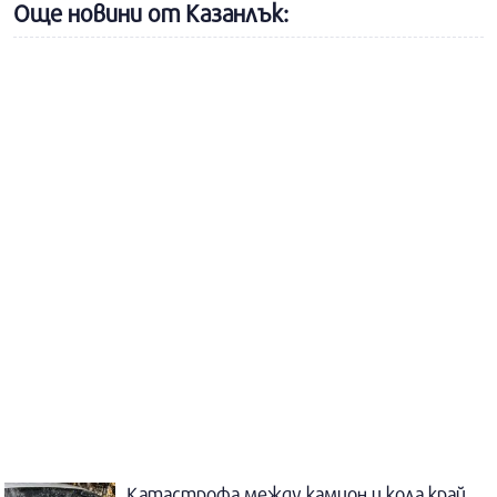
Още новини от Казанлък:
Катастрофа между камион и кола край