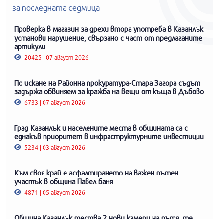
за последната седмица
Проверка в магазин за дрехи втора употреба в Казанлък
установи нарушение, свързано с част от предлаганите
артикули
20425 | 07 август 2026
По искане на Районна прокуратура-Стара Загора съдът
задържа обвиняем за кражба на вещи от къща в Дъбово
6733 | 07 август 2026
Град Казанлък и населените места в общината са с
еднакъв приоритет в инфраструктурните инвестиции
5234 | 03 август 2026
Към своя край е асфалтирането на важен пътен
участък в община Павел баня
4871 | 05 август 2026
Община Казанлък тества 2 нови камери на пътя, те