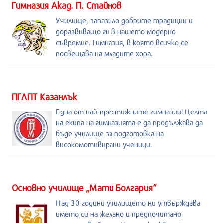
Гимназия Акад. П. Стайнов
Училище, запазило добрите традиции и
доразвиващо ги в нашето модерно
съвремие. Гимназия, в която всичко се
посвещава на младите хора.
ПГЛПТ Казанлък
Една от най-престижните гимназии! Целта
на екипа на гимназията е да продължава да
бъде училище за подготовка на
високомотивирани ученици.
Основно училище „Мати Болгария“
Над 30 години училището ни утвърждава
името си на желано и предпочитано