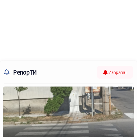
РепорТИ
Изпрати