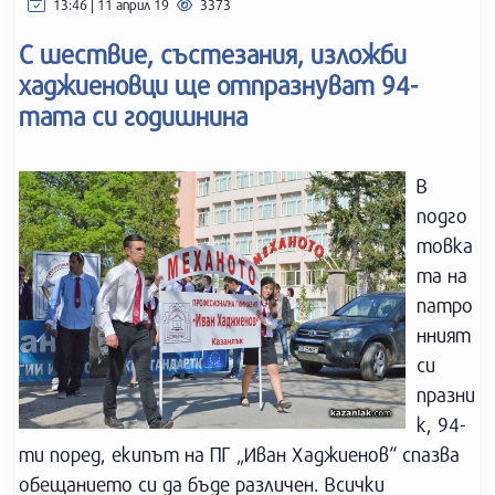
13:46 | 11 април 19
3373
С шествие, състезания, изложби
хаджиеновци ще отпразнуват 94-
тата си годишнина
В
подго
товка
та на
патро
нният
си
празни
к, 94-
ти поред, екипът на ПГ „Иван Хаджиенов“ спазва
обещанието си да бъде различен. Всички