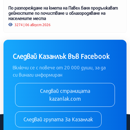
По разпореждане на кмета на Павел баня продължават
дейностите по почистване и облагородяване на
населените места
3274 | 06 август 2026
Следвай Казанлък във Facebook
Включи се с повече от 20 000 души, за да
си винаги информиран
Следвай страницата
kazanlak.com
Следвай групата За Казанлак