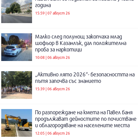
година
15:59 | 07 август 26
Малко след полунощ закопчаха млад
шофьор в Казанлък, дал положителна
проба за наркотици
10:08 | 06 август 26
„Активно лято 2026“- безопасността на
пътя започва със знанието
15:39 | 06 август 26
По разпореждане на кмета на Павел баня
продължават дейностите по почистване
и облагородяване на населените места
12:05 | 06 август 26