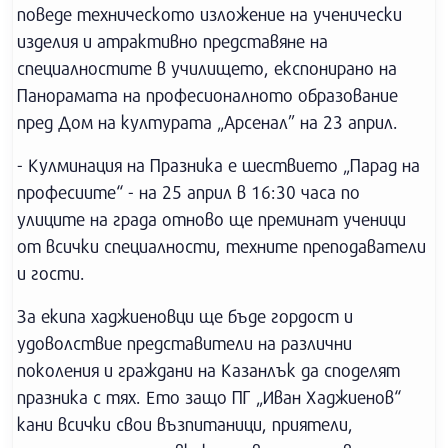
поведе техническото изложение на ученически
изделия и атрактивно представяне на
специалностите в училището, експонирано на
Панорамата на професионалното образование
пред Дом на културата „Арсенал” на 23 април.
- Кулминация на Празника е шествието „Парад на
професиите“ - на 25 април в 16:30 часа по
улиците на града отново ще преминат ученици
от всички специалности, техните преподаватели
и гости.
За екипа хаджиеновци ще бъде гордост и
удоволствие представители на различни
поколения и граждани на Казанлък да споделят
празника с тях. Ето защо ПГ „Иван Хаджиенов“
кани всички свои възпитаници, приятели,