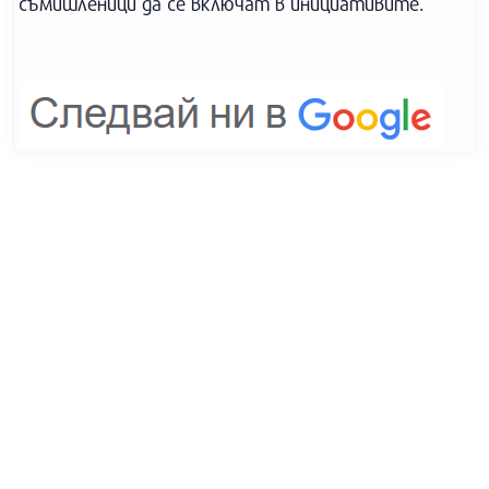
съмишленици да се включат в инициативите.