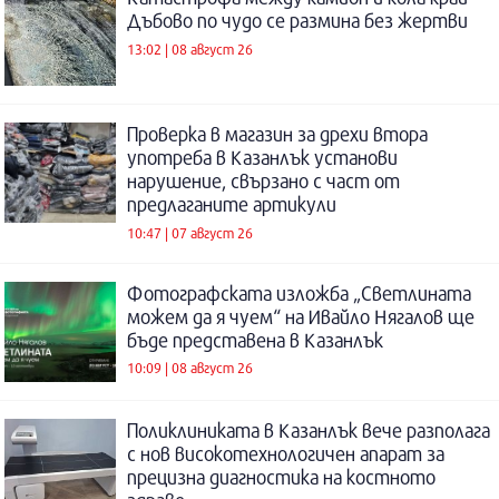
Дъбово по чудо се размина без жертви
13:02 | 08 август 26
Проверка в магазин за дрехи втора
употреба в Казанлък установи
нарушение, свързано с част от
предлаганите артикули
10:47 | 07 август 26
Фотографската изложба „Светлината
можем да я чуем“ на Ивайло Нягалов ще
бъде представена в Казанлък
10:09 | 08 август 26
Поликлиниката в Казанлък вече разполага
с нов високотехнологичен апарат за
прецизна диагностика на костното