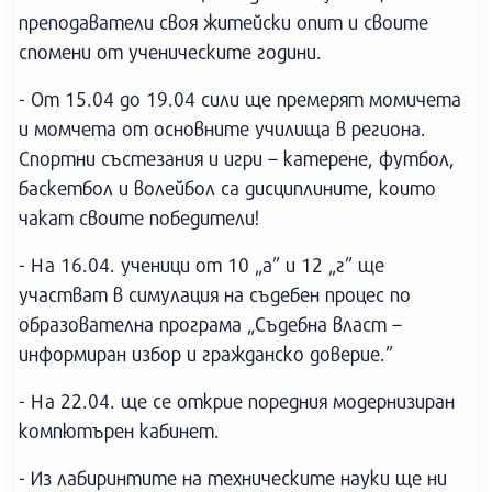
преподаватели своя житейски опит и своите
спомени от ученическите години.
- От 15.04 до 19.04 сили ще премерят момичета
и момчета от основните училища в региона.
Спортни състезания и игри – катерене, футбол,
баскетбол и волейбол са дисциплините, които
чакат своите победители!
- На 16.04. ученици от 10 „а” и 12 „г” ще
участват в симулация на съдебен процес по
образователна програма „Съдебна власт –
информиран избор и гражданско доверие.”
- На 22.04. ще се открие поредния модернизиран
компютърен кабинет.
- Из лабиринтите на техническите науки ще ни