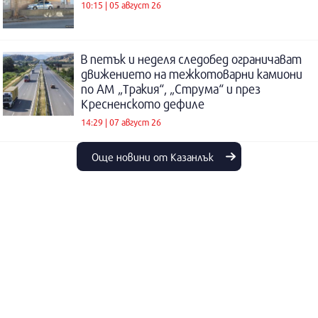
10:15 | 05 август 26
В петък и неделя следобед ограничават
движението на тежкотоварни камиони
по АМ „Тракия“, „Струма“ и през
Кресненското дефиле
14:29 | 07 август 26
Още новини от Казанлък