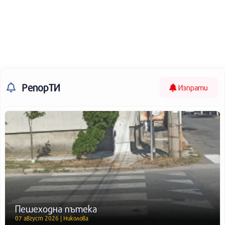
РепорТИ
Изпрати
Пешеходна пътека
07 август 2026 | Николова