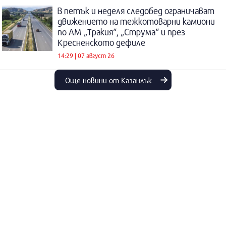
В петък и неделя следобед ограничават
движението на тежкотоварни камиони
по АМ „Тракия“, „Струма“ и през
Кресненското дефиле
14:29 | 07 август 26
Още новини от Казанлък