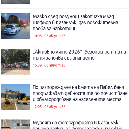
Малко след полунощ закопчаха млад
шофьор в Казанлък, дал положителна
проба за наркотици
10:08 | 06 август 26
„Активно лято 2026“- безопасността на
пътя започва със знанието
15:39 | 06 август 26
По разпореждане на кмета на Павел баня
продължават дейностите по почистване
и облагородяване на населените места
12:05 | 06 август 26
Музеят на фотографията в Казанлък
приема заявки за фотографски изложби