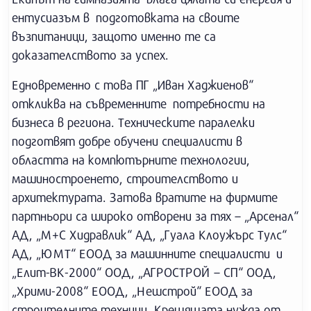
ентусиазъм в подготовката на своите
възпитаници, защото именно те са
доказателството за успех.
Едновременно с това ПГ „Иван Хаджиенов“
откликва на съвременните потребности на
бизнеса в региона. Техническите паралелки
подготвят добре обучени специалисти в
областта на компютърните технологии,
машиностроенето, строителството и
архитектурата. Затова вратите на фирмите
партньори са широко отворени за тях – „Арсенал“
АД, „М+С Хидравлик“ АД, „Гуала Клоужърс Тулс“
АД, „ЮМТ“ ЕООД за машинните специалисти и
„Елит-ВК-2000“ ООД, „АГРОСТРОЙ – СП“ ООД,
„Хрими-2008“ ЕООД, „Нешстрой“ ЕООД за
строителните техници. Крещящата нужда от