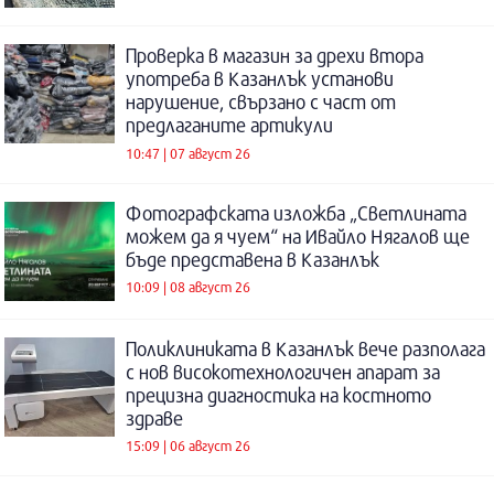
Проверка в магазин за дрехи втора
употреба в Казанлък установи
нарушение, свързано с част от
предлаганите артикули
10:47 | 07 август 26
Фотографската изложба „Светлината
можем да я чуем“ на Ивайло Нягалов ще
бъде представена в Казанлък
10:09 | 08 август 26
Поликлиниката в Казанлък вече разполага
с нов високотехнологичен апарат за
прецизна диагностика на костното
здраве
15:09 | 06 август 26