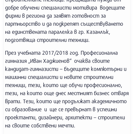
добре обучени специалисти мотивира водещите
фирми в региона да заявят готовност за
партньорство и да подкрепят съществуването
на единствената паралелка в гр. Казанлък,
подготвяща строителни техници.
През учебната 2017/2018 год. Професионална
гимназия „Иван Хаджиенов“ очаква своите
кандидат-гимназисти – бъдещите компютърни и
машинни специалисти и новите строителни
техници, тези, които ще обучи професионално,
тези, на които още днес местният бизнес отваря
врати. Тези, които ще продължат академичното
си образование и ще се превърнат в успешни
проектанти, дизайнери, архитекти – строители
на своите собствени мечти.