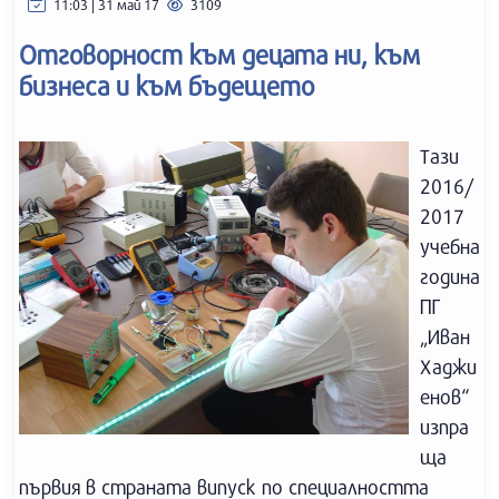
11:03 | 31 май 17
3109
Отговорност към децата ни, към
бизнеса и към бъдещето
Тази
2016/
2017
учебна
година
ПГ
„Иван
Хаджи
енов“
изпра
ща
първия в страната випуск по специалността