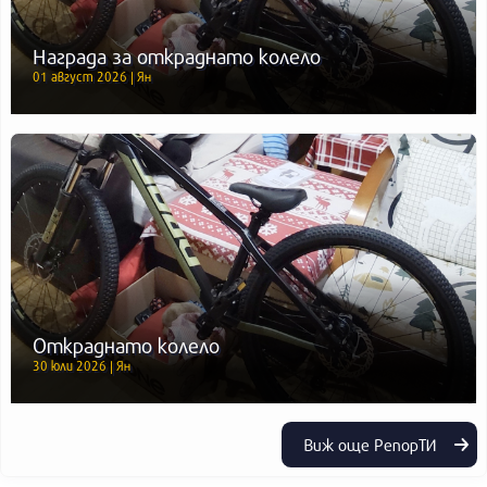
Награда за откраднато колело
01 август 2026 | Ян
Откраднато колело
30 юли 2026 | Ян
Виж още РепорТИ