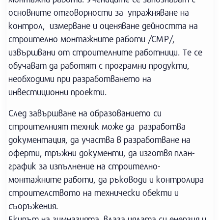
основните отговорности за упражняване на
контрол, измерване и оценяване дейността на
строително монтажните работи /СМР/,
извършвани от строителните работници. Те се
обучават да работят с програмни продукти,
необходими при разработването на
инвестиционни проекти.
След завършване на образованието си
строителният техник може да разработва
документация, да участва в разработване на
оферти, тръжни документи, да изготвя план-
график за изпълнение на строително-
монтажните работи, да ръководи и контролира
строителството на технически обекти и
съоръжения.
Екипът на гимназията влага цялата си енергия и