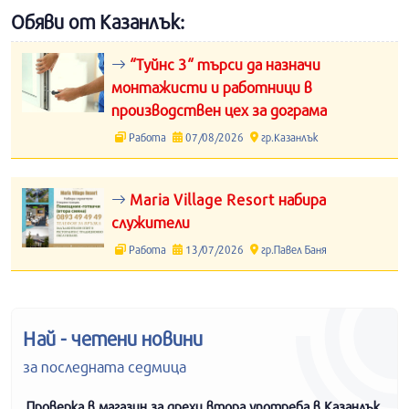
Обяви от Казанлък:
“Туйнс 3“ търси да назначи
монтажисти и работници в
производствен цех за дограма
Работа
07/08/2026
гр.Казанлък
Maria Village Resort набира
служители
Работа
13/07/2026
гр.Павел Баня
Най - четени новини
за последната седмица
Проверка в магазин за дрехи втора употреба в Казанлък