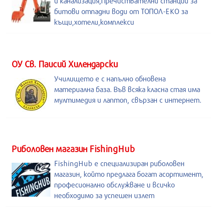
и канализация,Пречиствателни станции за
битови отпадни води от ТОПОЛ-ЕКО за
къщи,хотели,комплекси
ОУ Св. Паисий Хилендарски
Училището е с напълно обновена
материална база. Във всяка класна стая има
мултимедия и лаптоп, свързан с интернет.
Риболовен магазин FishingHub
FishingHub е специализиран риболовен
магазин, който предлага богат асортимент,
професионално обслужване и всичко
необходимо за успешен излет