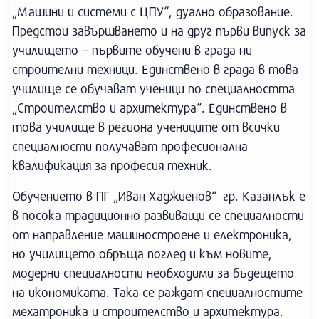
„Машини и системи с ЦПУ“, дуално образование.
Предстои завършването и на друг първи випуск за
училището – първите обучени в града ни
строителни техници. Единствено в града в това
училище се обучават ученици по специалността
„Строителство и архитектура“. Единствено в
това училище в региона учениците от всички
специалности получават професионална
квалификация за професия техник.
Обучението в ПГ „Иван Хаджиенов“ гр. Казанлък е
в посока традиционно развиващи се специалности
от направление машиностроене и електроника,
но училището обръща поглед и към новите,
модерни специалности необходими за бъдещето
на икономиката. Така се раждат специалностите
мехатроника и строителство и архитектура.