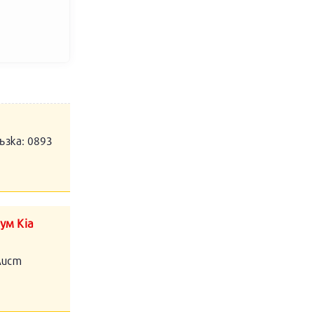
ъзка: 0893
ум Kia
алист