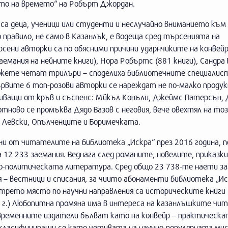
ото на времето“ на Робърт Джордан.
 са деца, ученици или студенти и неслучайно вниманието къ
правило, не само в Казанлък, е водеща сред търсенията на
сени авторки са по обясними причини ударнчиките на конвейр
мания на нейните книги), Нора Робъртс (881 книги), Сандра 
ъжете четат трилъри – споделиха библиотечните специалисти
 първите 6 топ-розови авторки се нареждат не по-малко прод
ливащи от кръв и съспенс: Мйкъл Конъли, Джеймс Патерсън, 
отново се промъква Дядо Вазов с неговия, вече овехтял на тоз
а Левски, Опълченците и Боримечката.
ни от читателите на библиотека „Искра“ през 2016 година, 
2 233 заемания. Веднага след романите, новелите, приказк
о-политическата литература. Сред общо 23 738-те наети за
я – вестници и списания, за чиито абонаменти библиотека „Ис
 трето място по научни направления са историческите книги 
16 г.) Любопитна промяна има в интереса на казанлъшките чи
ъвременните издатели бълват като на конвейр – практическ
, класифициращи се като четивата на научно-популярната мис