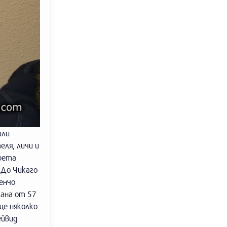
или
ля, личи и
трета
„До Чикаго
енчо
ана от 57
ще няколко
ейвид