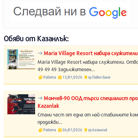
Обяви от Казанлък:
Maria Village Resort набира служители
Maria Village Resort набира служители. Отв
49 49 49 Задължителен...
Работа
13/07/2026
гр.Павел Баня
Мончев-90 ООД търси специалист прод
Kazanlak
Стани част от една от най-стабилните компа
продажби...
Работа
06/07/2026
гр.Казанлък