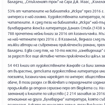
Баладачи, „Стъкленият трон“ на Сара Дж. Маас, „Колел
53% от читателите на библиотека „Искра“ през 2016 г.
интереси е най-голямо. Художествената литература, по 
читателите. А сред тези на библиотека „Искра“ най-тър
булевардната женска литература Даниел Стийл (1438 зае
788 прочетени нейни книги за 2016 от казанлъчанки. М
на най-четените през 2016 г. в Казанлък, веднага след
мъжки автори на съвременни приключенски романи, пре
Баладачи. Едва след тях, на 10-то място „изневиделица“ 
за радост все още активно четен приключенски цикъл з
54 443 книги от художествените жанрове са били заема
от възрастни, детската художествена литература има 1
поезията, казанлъчани нареждат по интерес обществен
обаче, в този раздел се включват и периодичните издани
продължава да отделя сериозно перо от бюджета си. На
заемания) и книгите по изкуство ( 2 214 заглавия за 20
отношение на друга „булевардна“ литература, която с
психология. Докато до миналата година, този вид книги