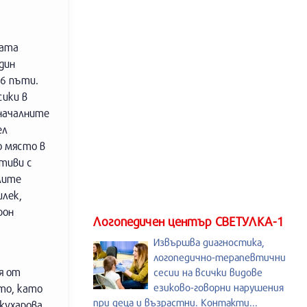
лата
дин
76 пъти.
сики в
началните
ел
о място в
тиви с
лите
илек,
рон
Логопедичен център СВЕТУЛКА-1
Извършва диагностика,
логопедично-терапевтични
я от
сесии на всички видове
езиково-говорни нарушения
то, като
при деца и възрастни. Контакти...
жухарова.