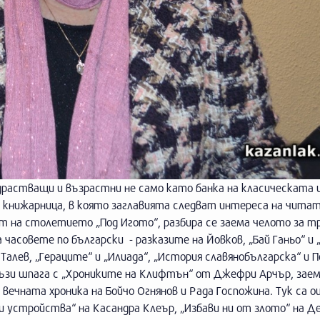
драстващи и възрастни не само като банка на класическата 
 книжарница, в която заглавията следват интереса на читате
ът на столетието „Под Игото“, разбира се заема челото за 
часовете по български - разказите на Йовков, „Бай Ганьо“ и 
Талев, „Гераците“ и „Илиада“, „История славянобългарска“ и П
ъзи шпага с „Хрониките на Клифтън“ от Джефри Арчър, заем
ечната хроника на Бойчо Огнянов и Рада Госпожина. Тук са о
 устройства“ на Касандра Клеър, „Избави ни от злото“ на Д