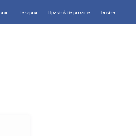
оти
Галерия
Празник на розата
Бизнес