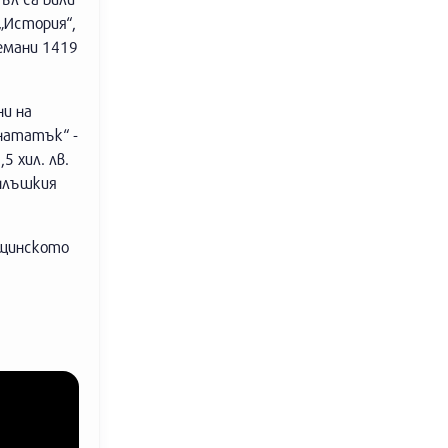
„История“,
емани 1419
ни на
нататък“ -
5 хил. лв.
анлъшкия
бщинското