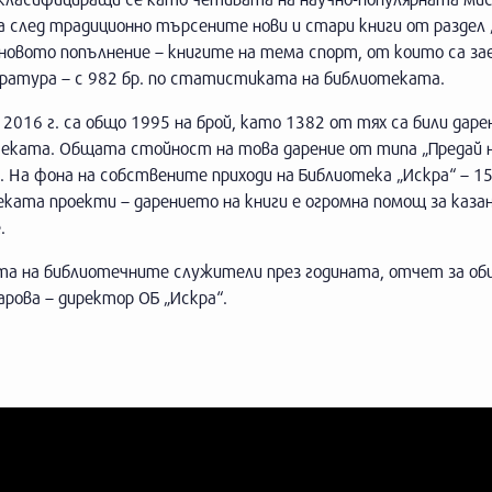
след традиционно търсените нови и стари книги от раздел 
 новото попълнение – книгите на тема спорт, от които са за
ература – с 982 бр. по статистиката на библиотеката.
2016 г. са общо 1995 на брой, като 1382 от тях са били даре
еката. Общата стойност на това дарение от типа „Предай 
. На фона на собствените приходи на Библиотека „Искра“ – 15,
теката проекти – дарението на книги е огромна помощ за каз
.
ата на библиотечните служители през годината, отчет за о
арова – директор ОБ „Искра“.