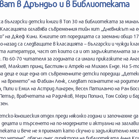
иват в Дръндьо и в Библиотеката
са български детски книги в Топ 30 на библиотеката за мина
 Класацията оглавява съвременния тийн хит „Дневникът на е
о“ на Джеф Кини. Книгите от поредицата са заемани общо 1
о-назад са следващите в класацията – български и чужди кла
та литература, част от които са и от задължителната за 
. По 60-70 читателя за годината са имали приказките на Анг
ев, Малкият принц, Бастиян и Атрею на Михаел Енде. На 5-т
за деца е още една от съвременните детски поредици „Детек
 на времето“ на Фабиан Ленк, следват познатите на родите
, Пипи и Емил на Астрид Лингрен, весел Патиланчо на Ран Бос
етър, врабчетата на Радичков, Мери Попинз, Том Сойер и ба
зен.
етско-юношеския отдел преди няколко години и започнахме да
 децата и търсенето на по-модерните и актуални на заглави
отеката и вече не я приемат като скучно и задължително мяс
 четене", обясни днес директора на библиотеката Анна Ко