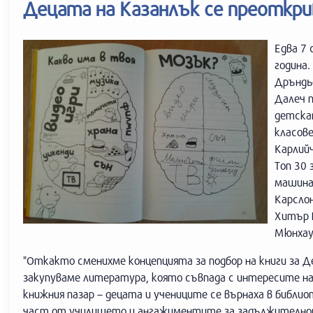
Децата на Казанлък се преоткр
Едва 7 
година.
Дръндь
Далеч п
детска
класове
Карлийч
Топ 30 
машина
Карслон
Хитър П
Мюнхау
"Откакто сменихме концепцията за подбор на книги за Д
закупуваме литература, която съвпада с интересите на
книжния пазар – децата и учениците се върнаха в библи
част от училището и ангажиментите за задължителното