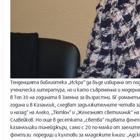
Тенденцията библиотека „Искра“ да бъде избирана от по
ученическа литература, но и като съвременна и модерна
в Топ 30 на годината в Заемна за възрастни. БГ-романт
година и в Казанлък, следват задължителните четива за 
и назад“ на Алеко, „Тютюн“ и „Железният светилиник“ на 
Славейков. Но още в десетката „светва“ първата фент
казанлъшки тинейджъри, само с 20 по-малко от заелите в
фентъзи поредици и култови за младежите книги: „Адски