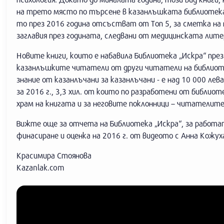
на трето място по търсене в казанлъшката библиотека 
то през 2016 година отсъстват от Топ 5, за сметка на
заглавия през годината, следвани от медицинската лит
Новите книги, които е набавила Библиотека „Искра“ през 
казанлъшките читатели от други читатели на библиот
знание от казанлъчани за казанлъчани - е над 10 000 лева
за 2016 г., 3,3 хил. от които по разработени от библио
храм на книгата и за неговите поклонници – читателите
Вижте още за отчета на Библиотека „Искра“, за работ
финасиране и оценка на 2016 г. от видеото с Анна Кожух
Красимира Стоянова
Kazanlak.com