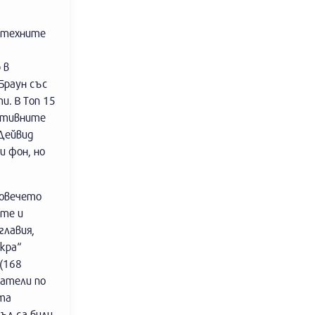
м техните
 в
Браун със
. В Топ 15
уктивните
Дейвид
и фон, но
повечето
ите и
главия,
кра“
(168
татели по
ата
ъл са били