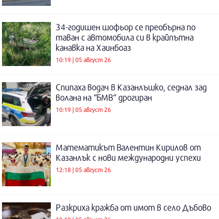
34-годишен шофьор се преобърна по
таван с автомобила си в крайпътна
канавка на Хаинбоаз
10:19 | 05 август 26
Спипаха водач в Казанлъшко, седнал зад
волана на “БМВ“ дрогиран
10:19 | 05 август 26
Математикът Валентин Кирилов от
Казанлък с нови международни успехи
12:18 | 05 август 26
Разкриха кражба от имот в село Дъбово