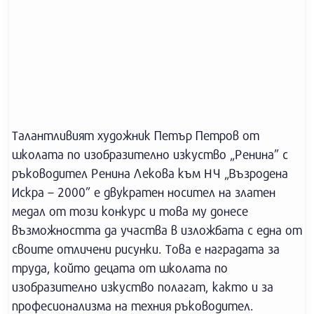
Талантливият художник Петър Петров от
школата по изобразително изкуство „Ренина” с
ръководител Ренина Лекова към НЧ „Възродена
Искра – 2000” е двукратен носител на златен
медал от този конкурс и това му донесе
възможността да участва в изложбата с една от
своите отличени рисунки. Това е наградата за
труда, който децата от школата по
изобразително изкуство полагат, както и за
професионализма на техния ръководител.