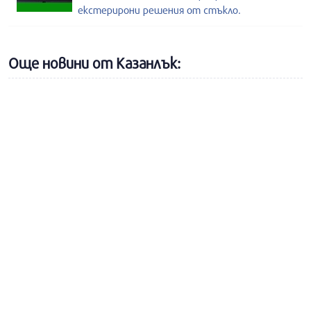
екстерирони решения от стъкло.
Още новини от Казанлък: