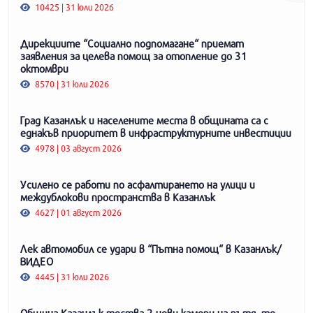
10425 | 31 юли 2026
Дирекциите “Социално подпомагане“ приемат
заявления за целева помощ за отопление до 31
октомври
8570 | 31 юли 2026
Град Казанлък и населените места в общината са с
еднакъв приоритет в инфраструктурните инвестиции
4978 | 03 август 2026
Усилено се работи по асфалтирането на улици и
междублокови пространства в Казанлък
4627 | 01 август 2026
Лек автомобил се удари в “Пътна помощ“ в Казанлък/
ВИДЕО
4445 | 31 юли 2026
Община Казанлък тества 2 нови камери на пътя, те