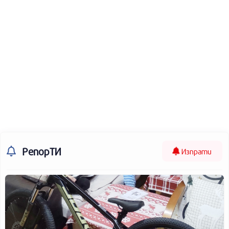
РепорТИ
Изпрати