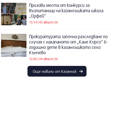
Призови места от конкурси за
възпитаници на казанлъшката школа
„Орфей“
15:14 | 05 август 26
Прокуратурата започна разследване по
случая с нахапаното от „Кане Корсо“ 6-
годишно дете в казанлъшкото село
Кънчево
12:06 | 04 август 26
Още новини от Казанлък