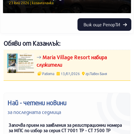
23 юли 2026 | казанлъчанка
Виж още РепорТИ
Обяви от Казанлък:
Maria Village Resort набира
служители
Работа
13/07/2026
гр.Павел Баня
Най - четени новини
за последната седмица
Започва прием на заявления за регистрационни номера
за МПС по избор за серия СТ 7001 ТР - СТ 7500 ТР