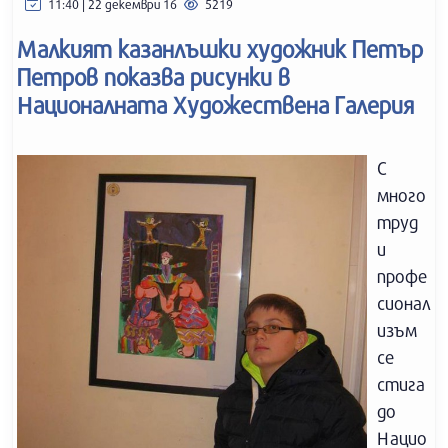
11:40 | 22 декември 16
5219
Малкият казанлъшки художник Петър
Петров показва рисунки в
Националната Художествена Галерия
С
много
труд
и
профе
сионал
изъм
се
стига
до
Нацио