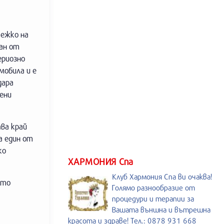
тежко на
ан от
ериозно
мобила и е
дара
ени
ава край
а един от
ко
ХАРМОНИЯ Спа
Клуб Хармония Спа ви очаква!
ото
Голямо разнообразие от
процедури и терапии за
Вашата външна и вътрешна
красота и здраве! Тел.: 0878 931 668