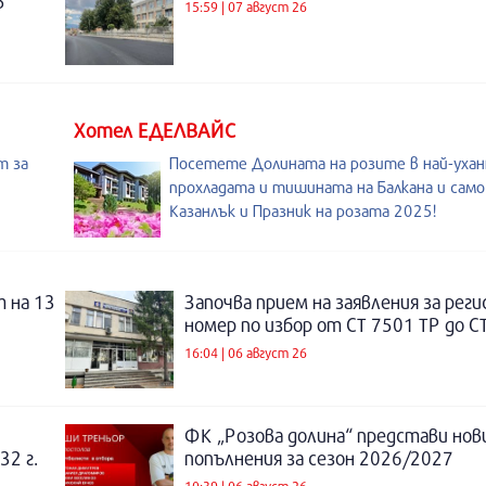
в
15:59 | 07 август 26
Хотел ЕДЕЛВАЙС
т за
Посетете Долината на розите в най-уханн
прохладата и тишината на Балкана и сам
Казанлък и Празник на розата 2025!
 на 13
Започва прием на заявления за рег
номер по избор от СТ 7501 ТР до С
16:04 | 06 август 26
ФК „Розова долина“ представи нов
32 г.
попълнения за сезон 2026/2027
10:39 | 06 август 26