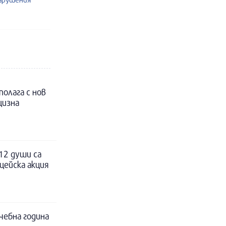
полага с нов
цизна
12 души са
цейска акция
чебна година