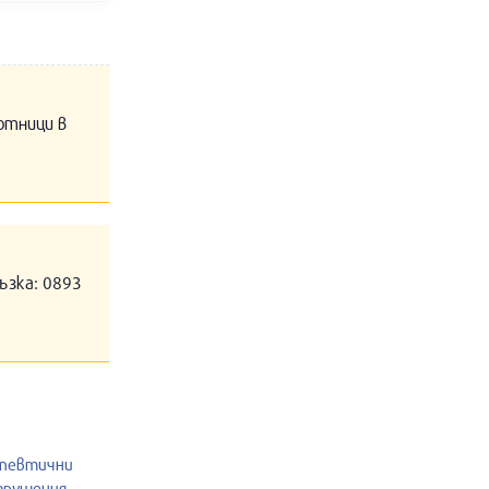
отници в
ъзка: 0893
апевтични
нарушения