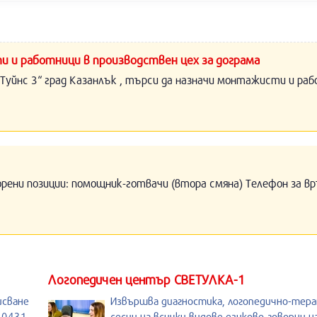
и и работници в производствен цех за дограма
Туйнс 3“ град Казанлък , търси да назначи монтажисти и раб
орени позиции: помощник-готвачи (втора смяна) Телефон за вр
Логопедичен център СВЕТУЛКА-1
исване
Извършва диагностика, логопедично-тер
. 0431
сесии на всички видове езиково-говорни 