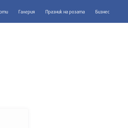
оти
Галерия
Празник на розата
Бизнес