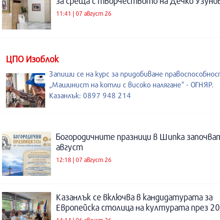
за среща с творчеството на Дечко Узуно
11:41 | 07 август 26
ЦПО Изоблок
Запиши се на курс за придобиване правоспособнос
„Машинист на котли с високо налягане“ - ОГНЯР.
Казанлък: 0897 948 214
Богородичните празници в Шипка започват
август
12:18 | 07 август 26
Казанлък се включва в кандидатурата за
Европейска столица на културата през 20
14:14 | 06 август 26