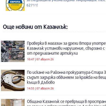
62711!
Още новини от Казанлък:
Проверка в магазин за дрехи втора употре
Казанлък установи нарушение, свързано с
от предлаганите артикули
10:47 | 07 август 26
По искане на Районна прокуратура-Стара 
съдът задържа обвиняем за кражба на ве
къща в Дъбово
14:55 | 07 август 26
Община Казанлък се превръща в простра