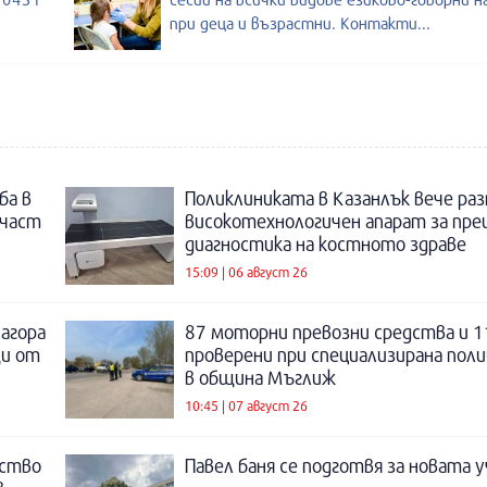
при деца и възрастни. Контакти...
ба в
Поликлиниката в Казанлък вече раз
 част
високотехнологичен апарат за пре
диагностика на костното здраве
15:09 | 06 август 26
Загора
87 моторни превозни средства и 1
щи от
проверени при специализирана поли
в община Мъглиж
10:45 | 07 август 26
нство
Павел баня се подготвя за новата у