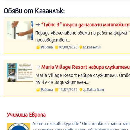
Обяви от Казанлък:
“Туйнс 3“ търси да назначи монтажист
Поради увеличаване обема на работа фирма “
производствен...
Работа
07/08/2026
гр.Казанлък
Maria Village Resort набира служители
Maria Village Resort набира служители. Отв
49 49 49 Задължителен...
Работа
13/07/2026
гр.Павел Баня
Училища Европа
Летни езикови курсове? Отстъпки за ранно зап
за следващата учебна година? Информация: тел