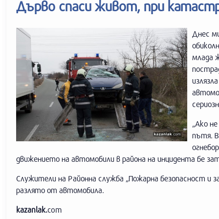
Дърво спаси живот, при катаст
Днес м
обиколн
млада ж
пострад
излязла
автомоб
сериоз
„Ако не
пътя. 
огнебо
движението на автомобили в района на инцидента бе за
Служители на Районна служба „Пожарна безопасност и 
разлято от автомобила.
kazanlak.
com