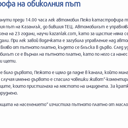
рофа на обиколния път
инути преди 14.00 часа лек автомобил Пежо катастрофира 
ия път на Казанлък, до бившия ТЕЦ. Автомобилът е управляв
ена на 23 години, научи kazanlak.com, като за щастие няма с
али. При лек завой водачката е загубила управление над авто
 вляво от пътното платно, където се блъска в дърво. След у
илът се е върнал на пътното платно, като по него са нанес
ни щети.
 е било дървото, Пежото е щяло да падне в канала, който мин
В случая именно дървото е спасило човешки живот“-коментир
рците, които пристигнаха на мястото на инцидента. За крат
труднено.
защита на населението“ изчистиха пътното платно от масл