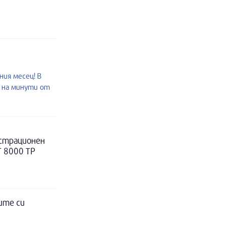
ия месец! В
о на минути от
истрационен
Т 8000 ТР
ите си