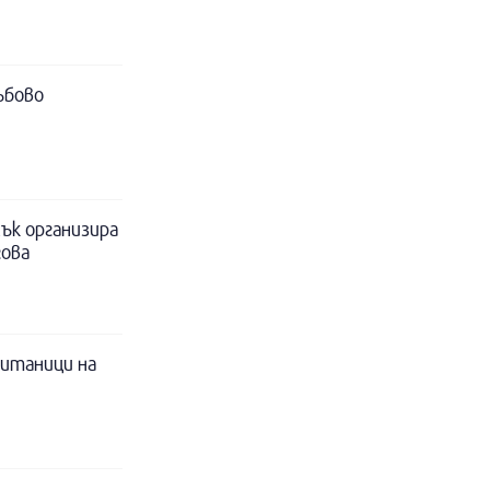
ъбово
ък организира
гова
питаници на