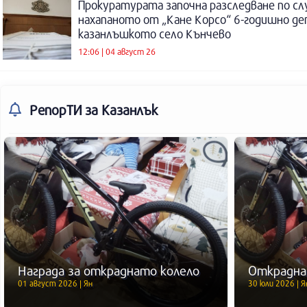
Прокуратурата започна разследване по сл
нахапаното от „Кане Корсо“ 6-годишно де
казанлъшкото село Кънчево
12:06 | 04 август 26
РепорТИ
за Казанлък
Награда за откраднато колело
Открадна
01 август 2026 | Ян
30 юли 2026 | Я