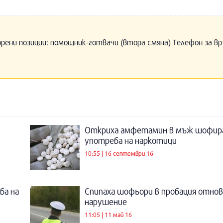
орени позиции: помощник-готвачи (втора смяна) Телефон за вр
Откриха амфетамин в мъж шофира
употреба на наркотици
10:55 | 16 септември 16
ба на
Спипаха шофьори в пробация отнов
нарушение
11:05 | 11 май 16