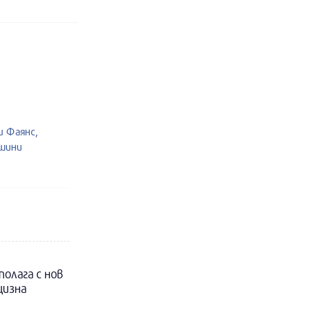
и Фаянс,
ашини
полага с нов
цизна