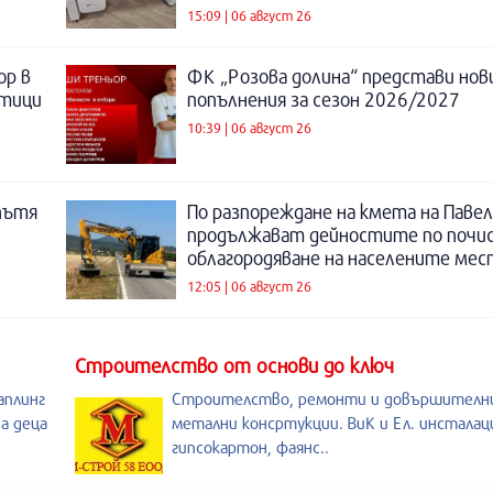
15:09 | 06 август 26
ор в
ФК „Розова долина“ представи нов
отици
попълнения за сезон 2026/2027
10:39 | 06 август 26
пътя
По разпореждане на кмета на Павел
продължават дейностите по почи
облагородяване на населените мес
12:05 | 06 август 26
Строителство от основи до ключ
аплинг
Строителство, ремонти и довършителни
а деца
метални консртукции. ВиК и Ел. инсталац
гипсокартон, фаянс..