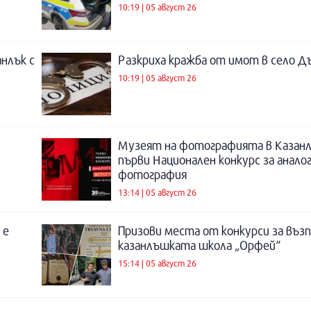
10:19 | 05 август 26
нлък с
Разкриха кражба от имот в село Д
10:19 | 05 август 26
Музеят на фотографията в Казанл
първи Национален конкурс за анало
фотография
13:14 | 05 август 26
 е
Призови места от конкурси за въз
казанлъшката школа „Орфей“
15:14 | 05 август 26