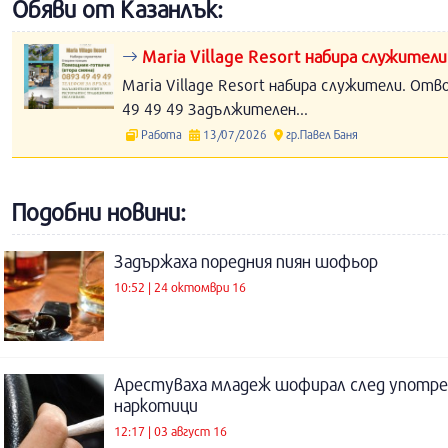
Обяви от Казанлък:
Maria Village Resort набира служители
Maria Village Resort набира служители. Отв
49 49 49 Задължителен...
Работа
13/07/2026
гр.Павел Баня
Подобни новини:
Задържаха поредния пиян шофьор
10:52 | 24 октомври 16
Арестуваха младеж шофирал след употре
наркотици
12:17 | 03 август 16