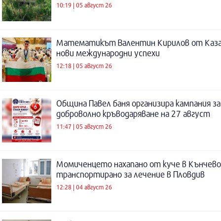
10:19 | 05 август 26
Математикът Валентин Кирилов от Каза
нови международни успехи
12:18 | 05 август 26
Община Павел баня организира кампания за
доброволно кръводаряване на 27 август
11:47 | 05 август 26
Момиченцето нахапано от куче в Кънчево
транспортирано за лечение в Пловдив
12:28 | 04 август 26