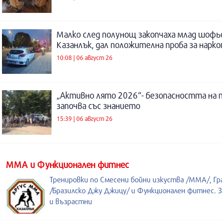
Малко след полунощ закопчаха млад шофь
Казанлък, дал положителна проба за нарк
10:08 | 06 август 26
„Активно лято 2026“- безопасността на 
започва със знанието
15:39 | 06 август 26
ММА и Функционален фитнес
Тренировки по Смесени бойни изкуства /MMA/, Гр
/Бразилско Джу Джицу/ и Функционален фитнес. З
и възрастни