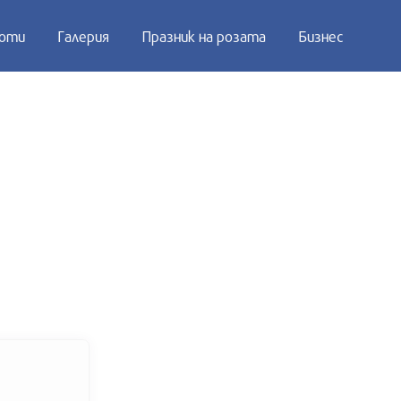
оти
Галерия
Празник на розата
Бизнес