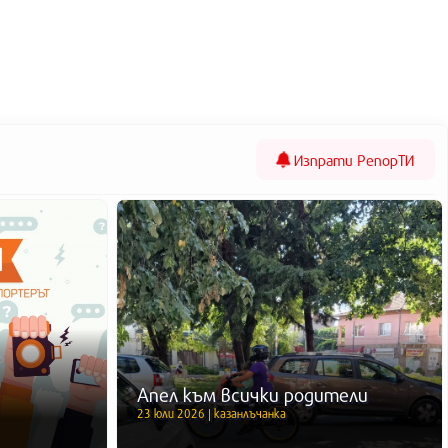
Изпрати
РепорТИ
Апел към всички родители
23 юли 2026 | казанлъчанка