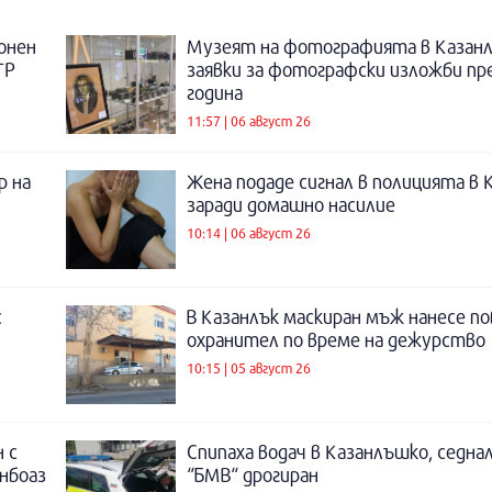
онен
Музеят на фотографията в Казанл
ТР
заявки за фотографски изложби пр
година
11:57 | 06 август 26
р на
Жена подаде сигнал в полицията в 
заради домашно насилие
10:14 | 06 август 26
с
В Казанлък маскиран мъж нанесе по
охранител по време на дежурство
10:15 | 05 август 26
 с
Спипаха водач в Казанлъшко, седнал
инбоаз
“БМВ“ дрогиран