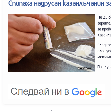
Спипаха надрусан казанлъчанин з
На 25 о
гарата,
за пров
Казанл
След т
след у
метамф
По случ