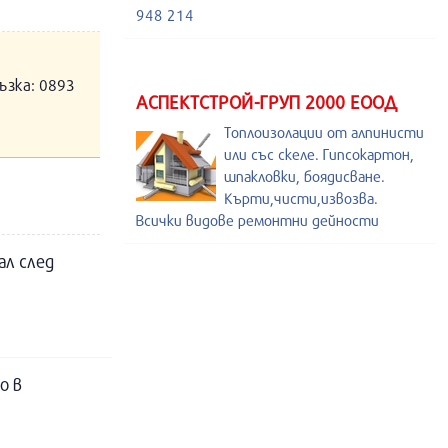
948 214
ъзка: 0893
АСПЕКТСТРОЙ-ГРУП 2000 ЕООД
Топлоизолации от алпинисти
или със скеле. Гипсокартон,
шпакловки, боядисване.
Кърти,чисти,извозва.
Всички видове ремонтни дейности
л след
о в