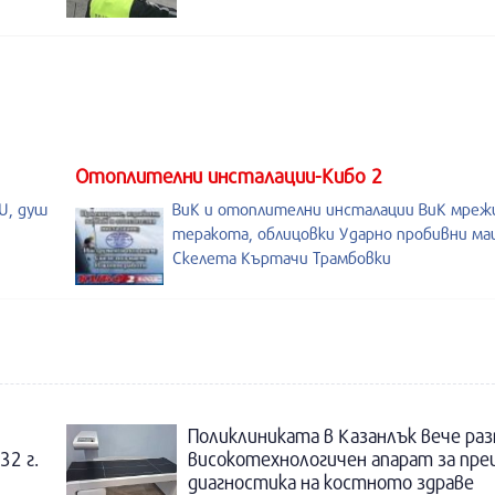
Отоплителни инсталации-Кибо 2
U, душ
ВиК и отоплителни инсталации ВиК мреж
теракота, облицовки Ударно пробивни м
Скелета Къртачи Трамбовки
Поликлиниката в Казанлък вече раз
32 г.
високотехнологичен апарат за пре
диагностика на костното здраве