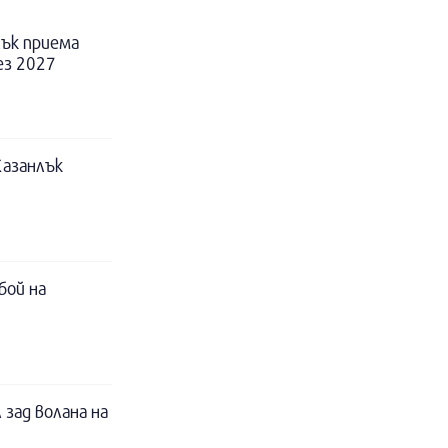
ък приема
ез 2027
Казанлък
бой на
 зад волана на