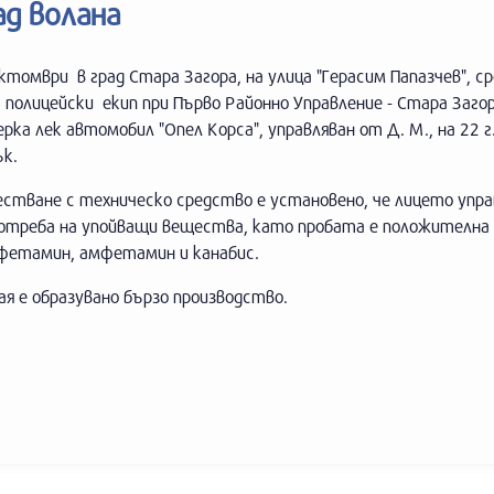
ад волана
ктомври в град Стара Загора, на улица "Герасим Папазчев", 
 полицейски екип при Първо Районно Управление - Стара Загор
ерка лек автомобил "Опел Корса", управляван от Д. М., на 22 г
ък.
естване с техническо средство е установено, че лицето упр
потреба на упойващи вещества, като пробата е положителна 
етамин, амфетамин и канабис.
ая е образувано бързо производство.