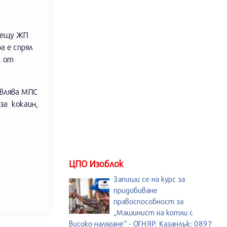
срещу ЖП
а е спрял
. от
авлява МПС
за кокаин,
ЦПО Изоблок
Запиши се на курс за
придобиване
правоспособност за
„Машинист на котли с
високо налягане“ - ОГНЯР. Казанлък: 0897