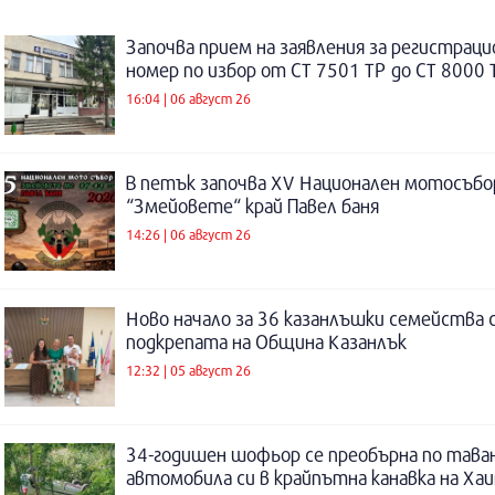
Започва прием на заявления за регистраци
номер по избор от СТ 7501 ТР до СТ 8000 
16:04 | 06 август 26
В петък започва XV Национален мотосъбо
“Змейовете“ край Павел баня
14:26 | 06 август 26
Ново начало за 36 казанлъшки семейства 
подкрепата на Община Казанлък
12:32 | 05 август 26
34-годишен шофьор се преобърна по таван
автомобила си в крайпътна канавка на Ха