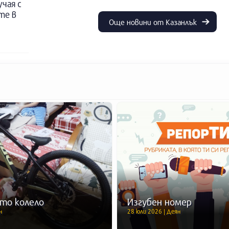
учая с
те в
Още новини от Казанлък
то колело
Изгубен номер
н
28 юли 2026 | Деян