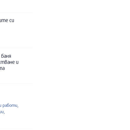
ите си
 баня
стване и
та
 работи,
ии,