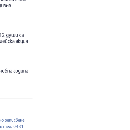
цизна
12 души са
цейска акция
чебна година
но записване
: тел. 0431