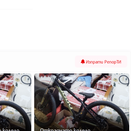
Изпрати
РепорТИ
 колело
Откраднато колело