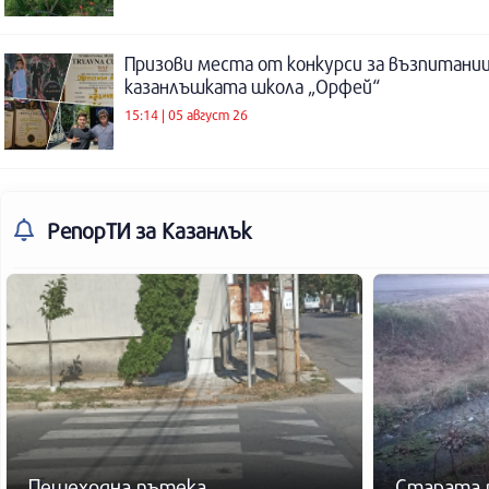
Призови места от конкурси за възпитаниц
казанлъшката школа „Орфей“
15:14 | 05 август 26
РепорТИ
за Казанлък
Пешеходна пътека
Старата 