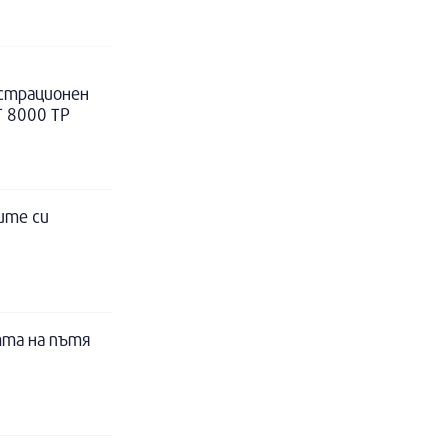
истрационен
Т 8000 ТР
ите си
тта на пътя