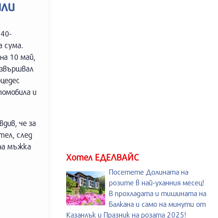
или
 40-
а сума.
на 10 май,
извършвал
рцедес
томобила и
див, че за
тел, след
 на мъжка
Хотел ЕДЕЛВАЙС
Посетете Долината на
розите в най-уханния месец!
В прохладата и тишината на
Балкана и само на минути от
Казанлък и Празник на розата 2025!