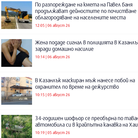
По разпореждане на кмета на Павел баня
продължават дейностите по почистване 
облагородяване на населените места
12:05 | 06 август 26
Жена подаде сигнал в полицията в Казанлъ
заради домашно насилие
10:14 | 06 август 26
В Казанлък маскиран мъж нанесе побой на
охранител по време на дежурство
10:15 | 05 август 26
34-годишен шофьор се преобърна по таван
автомобила си в крайпътна канавка на Ха
10:19 | 05 август 26