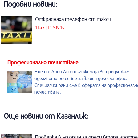
Подобни новини:
Откраднаха телефон от такси
11:27 | 11 май 16
Професионално почистване
Ние от Лиди Лотос можем да Ви предложим
идеалното решение за вашия дом или офис.
Специализирани сме в сферата на професионал
почистване.
Още новини от Казанлък:
Проверка в магазин за дрехи втора употре