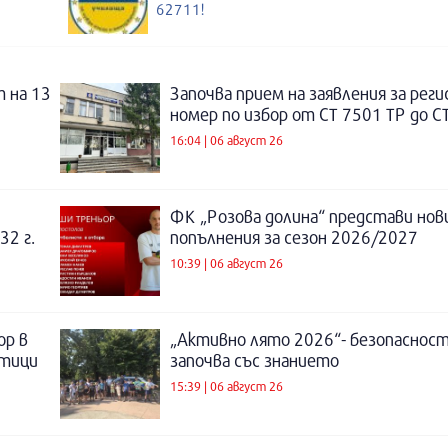
62711!
 на 13
Започва прием на заявления за рег
номер по избор от СТ 7501 ТР до С
16:04 | 06 август 26
ФК „Розова долина“ представи нов
32 г.
попълнения за сезон 2026/2027
10:39 | 06 август 26
ор в
„Активно лято 2026“- безопаснос
отици
започва със знанието
15:39 | 06 август 26