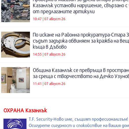
Казанлък установи нарушение, свързано с
от предлаганите артикули
10:47 | 07 август 26
По искане на Районна прокуратура-Стара 
съдът задържа обвиняем за кражба на ве
къща в Дъбово
14:55 | 07 август 26
Община Казанлък се превръща в простра
за среща с творчеството на Дечко Узуно
11:41 | 07 август 26
ОХРАНА Казанлък
T.F. Security-Ново име, същият професионализъм!
Осигурете сигурност и спокойствие на вашия дом