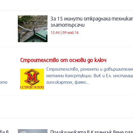
За 15 минути откраднаха техника
златотърсачи
12:44 | 09 май 16
Строителство от основи до ключ
Строителство, ремонти и довършителни
метални консртукции. ВиК и Ел. инсталац
ното
гипсокартон, фаянс..
ба в
Поликлиниката в Казанлък вече раз