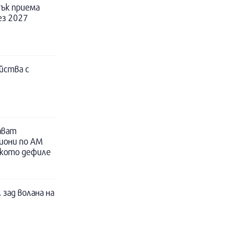
ък приема
ез 2027
йства с
ават
иони по АМ
ското дефиле
 зад волана на