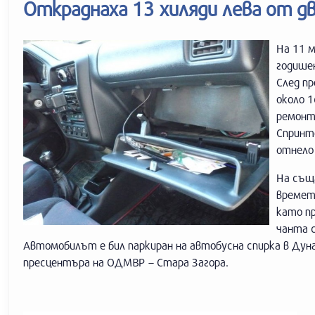
Откраднаха 13 хиляди лева от 
На 11 м
годише
След пр
около 1
ремонт
Спринте
отнело
На същ
времет
като п
чанта с
Автомобилът е бил паркиран на автобусна спирка в Дун
пресцентъра на ОДМВР – Стара Загора.