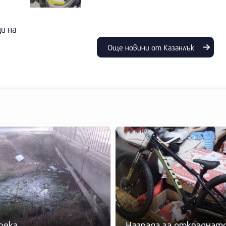
и на
Още новини от Казанлък
река.
Награда за откраднато