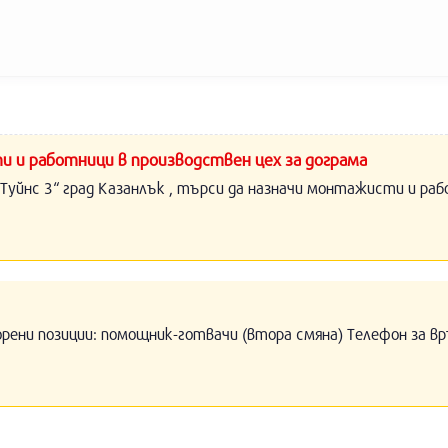
и и работници в производствен цех за дограма
Туйнс 3“ град Казанлък , търси да назначи монтажисти и раб
орени позиции: помощник-готвачи (втора смяна) Телефон за вр