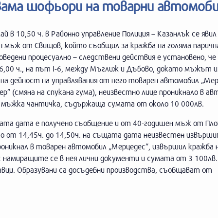
двама шофьори на товарни автомоб
ай в 10,50 ч. в Районно управление Полиция – Казанлък се явил
н мъж от Свищов, който съобщил за кражба на голяма паричн
оведени процесуално – следствени действия е установено, че 
6,00 ч., на път І-6, между Мъглиж и Дъбово, докато мъжът 
на дейност на управлявания от него товарен автомобил „Ме
р” (смяна на спукана гума), неизвестно лице проникнало в ав
 мъжка чантичка, съдържаща сумата от около 10 000лв.
ата дата е получено съобщение и от 40-годишен мъж от Плов
о от 14,45ч. до 14,50ч. на същата дата неизвестен извърши
роникнал в товарен автомобил „Мерцедес”, извършил кражба
 намиращите се в нея лични документи и сумата от 3 100лв.
авци. Образувани са досъдебни производства, съобщават от