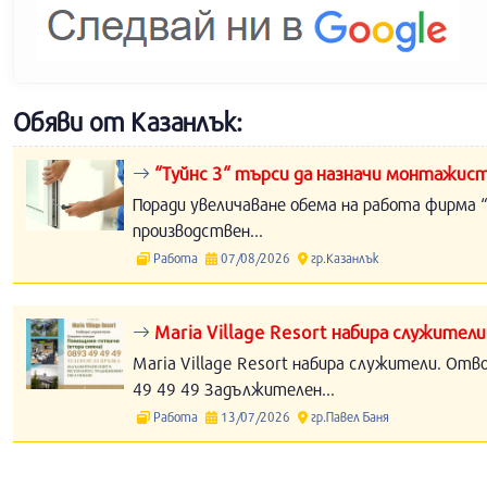
Обяви от Казанлък:
“Туйнс 3“ търси да назначи монтажист
Поради увеличаване обема на работа фирма “
производствен...
Работа
07/08/2026
гр.Казанлък
Maria Village Resort набира служители
Maria Village Resort набира служители. Отв
49 49 49 Задължителен...
Работа
13/07/2026
гр.Павел Баня