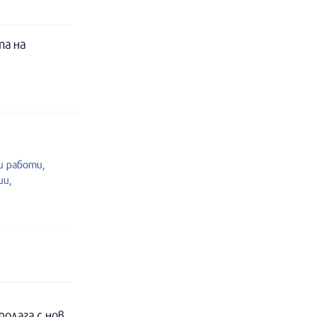
та на
 работи,
ии,
полага с нов