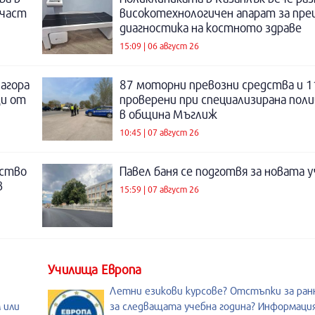
 част
високотехнологичен апарат за пре
диагностика на костното здраве
15:09 | 06 август 26
Загора
87 моторни превозни средства и 1
щи от
проверени при специализирана поли
в община Мъглиж
10:45 | 07 август 26
нство
Павел баня се подготвя за новата у
в
15:59 | 07 август 26
Училища Европа
Летни езикови курсове? Отстъпки за ран
 или
за следващата учебна година? Информация