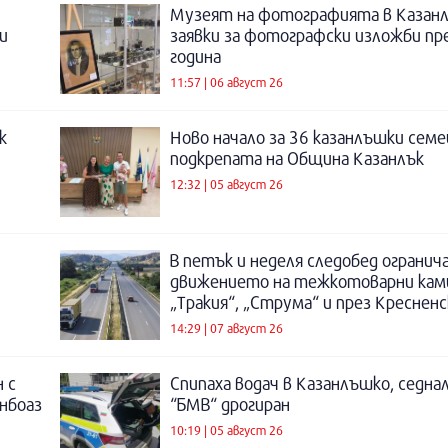
Музеят на фотографията в Казанл
и
заявки за фотографски изложби пр
година
11:57 | 06 август 26
к
Ново начало за 36 казанлъшки семе
подкрепата на Община Казанлък
12:32 | 05 август 26
В петък и неделя следобед огранич
движението на тежкотоварни кам
„Тракия“, „Струма“ и през Креснен
14:29 | 07 август 26
 с
Спипаха водач в Казанлъшко, седнал
инбоаз
“БМВ“ дрогиран
10:19 | 05 август 26