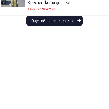
Кресненското дефиле
14:29 | 07 август 26
Още новини от Казанлък