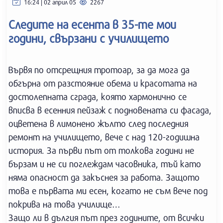
16:24 | 02 април 05
2267
Следите на есента в 35-те мои
години, свързани с училището
Вървя по отсрещния тротоар, за да мога да
обгърна от разстояние обема и красотата на
достолепната сграда, която хармонично се
вписва в есенния пейзаж с подновената си фасада,
оцветена в лимонено жълто след последния
ремонт на училището, вече с над 120-годишна
история. За първи път от толкова години не
бързам и не си поглеждам часовника, тъй като
няма опасност да закъснея за работа. Защото
това е първата ми есен, когато не съм вече под
покрива на това училище…
Защо ли в дългия път през годините, от всички