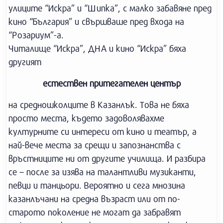
улиците “Искра” и “Шипка”, с малко забавяне пред
кино “България” и свършваше пред входа на
“Розариум”-а.
Читалище “Искра”, ДНА и кино “Искра” бяха
другият
естествен притегателен център
на средношколците в Казанлък. Това не бяха
просто места, където задоволявахме
културните си интереси от кино и театър, а
най-вече места за срещи и запознанства с
връстниците ни от другите училища. И разбира
се – после за изява на талантливи музиканти,
певци и танцьори. Вероятно и сега мнозина
казанлъчани на средна възраст или от по-
старото поколение не могат да забравят