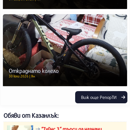
Откраднато колело
30 юли 2026 | Ян
Виж още РепорТИ
Обяви от Казанлък:
“Туйнс 3“ търси да назначи