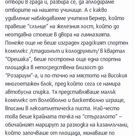
отбори в града и, разбира се, да аплодираме
отборите на нашето училище. А с какво
удивление наблюдавахме учителя Бернер, който
правеше “слънце” на железния лост, който до
неотдавна стоеше в двора на гимназията.
Понеже още не беше изграден градският спортен
комплекс /стадионът и колодрумът/ в квартал
“Орешака”, беше построена още една спортна
площадка в непосредствена близост до
“Розариум”-а, и по-точно на мястото на високия
многоетажен блок, пред който сега се намира
автобусна спирка. Тя представляваше малък
комплекс от волейболно и баскетболно игрище,
вписани в лекоатлетическа писта. Най-често
това беше крайната точка на “стъргалото” –
обичайният маршрут за разходка на казанлъчани,
който започваше от площада, минаваше по