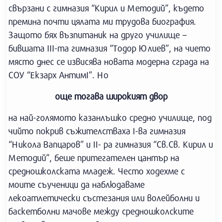
свързани с гимназия “Кирил и Методий”, където
премина почти цялата ми трудова биография.
Защото бях възпитаник на друго училище –
бившата III-та гимназия “Тодор Юлиев”, на чието
място днес се извисява новата модерна сграда на
СОУ “Екзарх АнтимI”. Но
още тогава широкият двор
на най-голямото казанлъшко средно училище, под
чийто покрив съжителстваха I-ва гимназия
“Никола Вапцаров” и II- ра гимназия “Св.Св. Кирил и
Методий”, беше притегателен цантър на
средношколската младеж. Често ходехме с
моите съученици да наблюдаваме
лекоатлетически състезания или волейболни и
баскетболни мачове между средношколските