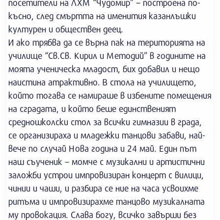
посетители на ЛХМ “Чудомир” – построена по-
късно, след смъртта на именития казанлъшки
културен и обществен деец.
И ако трябва да се върна пак на територията на
училище “Св.Св. Кирил и Методий” в годините на
моята ученическа младост, бих добавил и нещо
наистина атрактивно. В стола на училището,
който тогава се намираше в избените помещения
на сградата, и който беше единственият
средношколски стол за всички гимназии в града,
се организираха и младежки танцови забави, най-
вече по случай Нова година и 24 май. Един път
наш съученик – момче с музикални и артистични
заложби устрои импровизиран концерт с вилици,
чинии и чаши, и разбира се ние на часа усвоихме
ритъма и импровизирахме танцово музикалната
му провокация. Слава богу, всичко завърши без