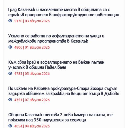
Град Казанлък и населените места в общината са с
еднакъв приоритет в инфраструктурните инвестиции
5170 | 03 август 2026
Усилено се работи по асфалтирането на улици и
междублокови пространства в Казанлък
4806 | 01 август 2026
Към своя край е асфалтирането на важен пътен
участък в община Павел баня
4785 | 05 август 2026
По искане на Районна прокуратура-Стара Загора съдът
задържа обвиняем за кражба на вещи от къща в Дъбово
4351 | 07 август 2026
Община Казанлък тества 2 нови камери на пътя, те
показаха над 350 нарушения за седмица
4054 | 04 август 2026