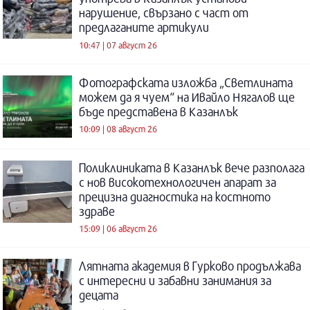
нарушение, свързано с част от
предлаганите артикули
10:47 | 07 август 26
Фотографската изложба „Светлината
можем да я чуем“ на Ивайло Нягалов ще
бъде представена в Казанлък
10:09 | 08 август 26
Поликлиниката в Казанлък вече разполага
с нов високотехнологичен апарат за
прецизна диагностика на костното
здраве
15:09 | 06 август 26
Лятната академия в Гурково продължава
с интересни и забавни занимания за
децата