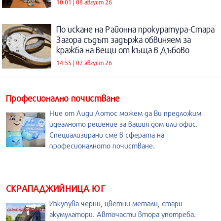
10:01 | 08 август 26
По искане на Районна прокуратура-Стара
Загора съдът задържа обвиняем за
кражба на вещи от къща в Дъбово
14:55 | 07 август 26
Професионално почистване
Ние от Лиди Лотос можем да Ви предложим
идеалното решение за вашия дом или офис.
Специализирани сме в сферата на
професионалното почистване.
СКРАПАДЖИЙНИЦА ЮГ
Изкупува черни, цветни метали, стари
акумулатори. Авточасти втора употреба.