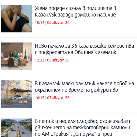
Жена подаде сигнал в полицията в
Казанлък заради домашно насилие
10:14 | 06 август 26
Ново начало за 36 казанлъшки семейства
с подкрепата на Община Казанлък
12:32 | 05 август 26
В Казанлък маскиран мъж нанесе побой на
охранител по време на дежурство
10:15 | 05 август 26
В петък и неделя следобед ограничават
движението на тежкотоварни камиони
по АМ „Тракия“, „Струма“ и през