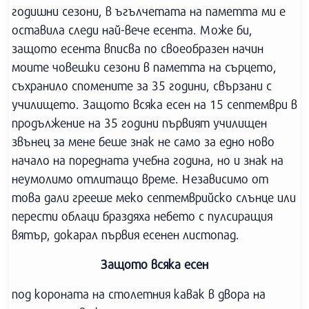
годишни сезони, в ъгълчетата на паметта ми е
оставила следи най-вече есента. Може би,
защото есента вписва по своеобразен начин
моите човешки сезони в паметта на сърцето,
съхранило спомените за 35 години, свързани с
училището. Защото всяка есен на 15 септември в
продължение на 35 години първият училищен
звънец за мене беше знак не само за едно ново
начало на поредната учебна година, но и знак на
неумолимо отлитащо време. Независимо от
това дали грееше меко септемврийско слънце или
перести облаци браздяха небето с пулсиращия
вятър, докарал първия есенен листопад.
Защото всяка есен
под короната на столетния кавак в двора на