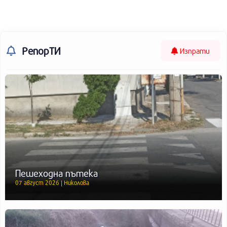
РепорТИ
Изпрати
Пешеходна пътека
07 август 2026 | Николова