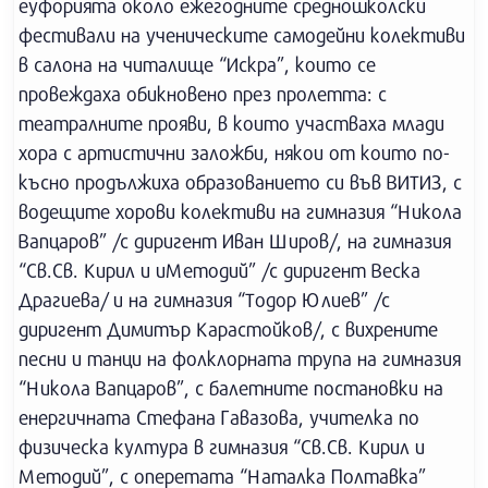
еуфорията около ежегодните средношколски
фестивали на ученическите самодейни колективи
в салона на читалище “Искра”, които се
провеждаха обикновено през пролетта: с
театралните прояви, в които участваха млади
хора с артистични заложби, някои от които по-
късно продължиха образованието си във ВИТИЗ, с
водещите хорови колективи на гимназия “Никола
Вапцаров” /с диригент Иван Широв/, на гимназия
“Св.Св. Кирил и иМетодий” /с диригент Веска
Драгиева/ и на гимназия “Тодор Юлиев” /с
диригент Димитър Карастойков/, с вихрените
песни и танци на фолклорната трупа на гимназия
“Никола Вапцаров”, с балетните постановки на
енергичната Стефана Гавазова, учителка по
физическа култура в гимназия “Св.Св. Кирил и
Методий”, с оперетата “Наталка Полтавка”