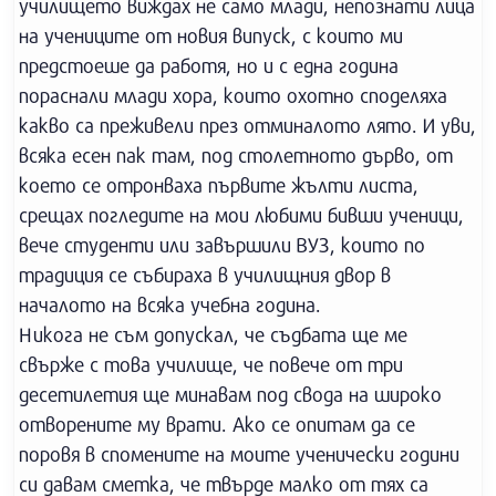
училището виждах не само млади, непознати лица
на учениците от новия випуск, с които ми
предстоеше да работя, но и с една година
пораснали млади хора, които охотно споделяха
какво са преживели през отминалото лято. И уви,
всяка есен пак там, под столетното дърво, от
което се отронваха първите жълти листа,
срещах погледите на мои любими бивши ученици,
вече студенти или завършили ВУЗ, които по
традиция се събираха в училищния двор в
началото на всяка учебна година.
Никога не съм допускал, че съдбата ще ме
свърже с това училище, че повече от три
десетилетия ще минавам под свода на широко
отворените му врати. Ако се опитам да се
поровя в спомените на моите ученически години
си давам сметка, че твърде малко от тях са