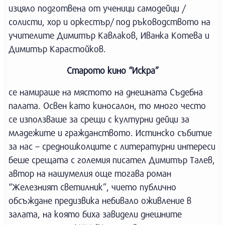
изцяло подготвена от ученици самодейци /
солисти, хор и оркестър/ под ръководството на
учителите Димитър Кавлаков, Иванка Котева и
Димитър Карастойков.
Старото кино “Искра”
се намираше на мястото на днешната Съдебна
палата. Освен като киносалон, то много често
се използваше за срещи с културни дейци за
младежите и гражданството. Истинско събитие
за нас – средношколците с литературни интереси
беше срещата с големия писател Димитър Талев,
автор на нашумелия още тогава роман
“Железният светилник”, чието публично
обсъждане предизвика небивало оживление в
залата, на която биха завидели днешните