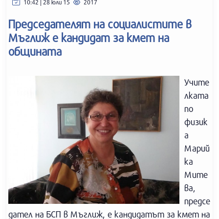
10:42 | 28 юли 15
2017
Председателят на социалистите в
Мъглиж е кандидат за кмет на
общината
Учите
лката
по
физик
а
Марий
ка
Мите
ва,
предсе
дател на БСП в Мъглиж, е кандидатът за кмет на