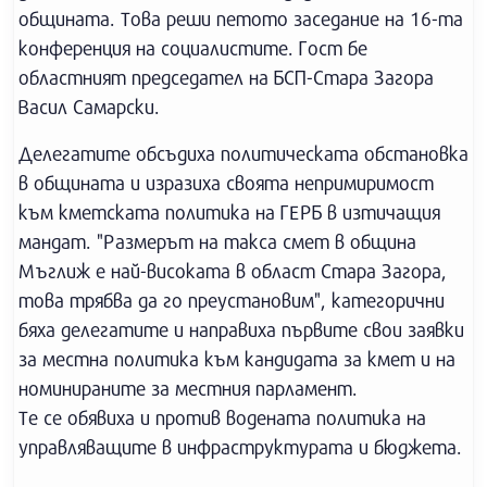
общината. Това реши петото заседание на 16-та
конференция на социалистите. Гост бе
областният председател на БСП-Стара Загора
Васил Самарски.
Делегатите обсъдиха политическата обстановка
в общината и изразиха своята непримиримост
към кметската политика на ГЕРБ в изтичащия
мандат. "Размерът на такса смет в община
Мъглиж е най-високата в област Стара Загора,
това трябва да го преустановим", категорични
бяха делегатите и направиха първите свои заявки
за местна политика към кандидата за кмет и на
номинираните за местния парламент.
Те се обявиха и против водената политика на
управляващите в инфраструктурата и бюджета.