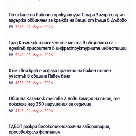
По искане на Районна прокуратура-Стара Загора съдът
задържа обвиняем за кражба на вещи от къща в Дъбово
7215 | 07 август 2026
Град Казанлък и населените места в общината са с
еднакъв приоритет в инфраструктурните инвестиции
5243 | 03 август 2026
Към своя край е асфалтирането на важен пътен
участък в община Павел баня
4882 | 05 август 2026
Община Казанлък тества 2 нови камери на пътя, те
показаха над 350 нарушения за седмица
4145 | 04 август 2026
ГДБОП разкри високотехнологична лаборатория,
произвеждала фентанил