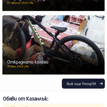
01 август 2026 | Ян
Откраднато колело
30 юли 2026 | Ян
Виж още РепорТИ
Обяви от Казанлък: