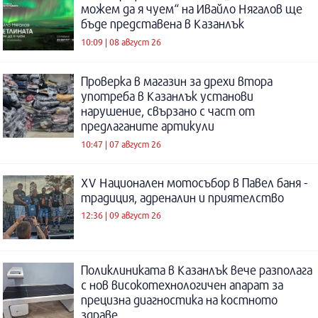
можем да я чуем“ на Ивайло Нягалов ще
бъде представена в Казанлък
10:09 | 08 август 26
Проверка в магазин за дрехи втора
употреба в Казанлък установи
нарушение, свързано с част от
предлаганите артикули
10:47 | 07 август 26
XV Национален мотосъбор в Павел баня -
традиция, адреналин и приятелство
12:36 | 09 август 26
Поликлиниката в Казанлък вече разполага
с нов високотехнологичен апарат за
прецизна диагностика на костното
здраве