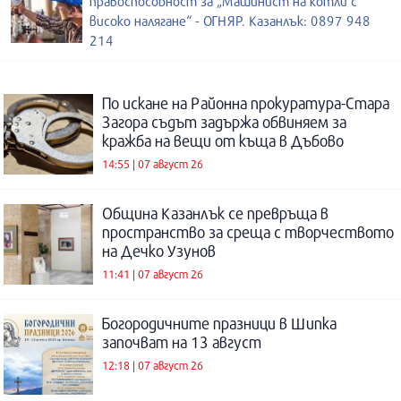
правоспособност за „Машинист на котли с
високо налягане“ - ОГНЯР. Казанлък: 0897 948
214
По искане на Районна прокуратура-Стара
Загора съдът задържа обвиняем за
кражба на вещи от къща в Дъбово
14:55 | 07 август 26
Община Казанлък се превръща в
пространство за среща с творчеството
на Дечко Узунов
11:41 | 07 август 26
Богородичните празници в Шипка
започват на 13 август
12:18 | 07 август 26