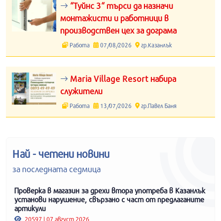
“Туйнс 3“ търси да назначи
монтажисти и работници в
производствен цех за дограма
Работа
07/08/2026
гр.Казанлък
Maria Village Resort набира
служители
Работа
13/07/2026
гр.Павел Баня
Най - четени новини
за последната седмица
Проверка в магазин за дрехи втора употреба в Казанлък
установи нарушение, свързано с част от предлаганите
артикули
20597 | 07 август 2026