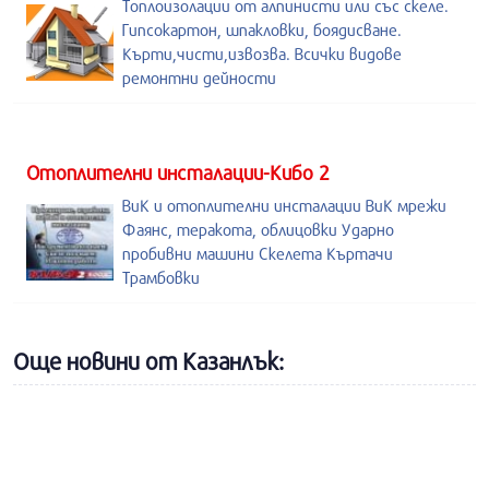
Топлоизолации от алпинисти или със скеле.
Гипсокартон, шпакловки, боядисване.
Кърти,чисти,извозва. Всички видове
ремонтни дейности
Отоплителни инсталации-Кибо 2
ВиК и отоплителни инсталации ВиК мрежи
Фаянс, теракота, облицовки Ударно
пробивни машини Скелета Къртачи
Трамбовки
Още новини от Казанлък: