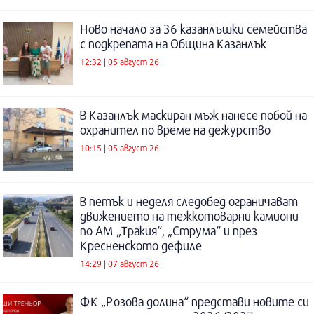
Ново начало за 36 казанлъшки семейства
с подкрепата на Община Казанлък
12:32 | 05 август 26
В Казанлък маскиран мъж нанесе побой на
охранител по време на дежурство
10:15 | 05 август 26
В петък и неделя следобед ограничават
движението на тежкотоварни камиони
по АМ „Тракия“, „Струма“ и през
Кресненското дефиле
14:29 | 07 август 26
ФК „Розова долина“ представи новите си