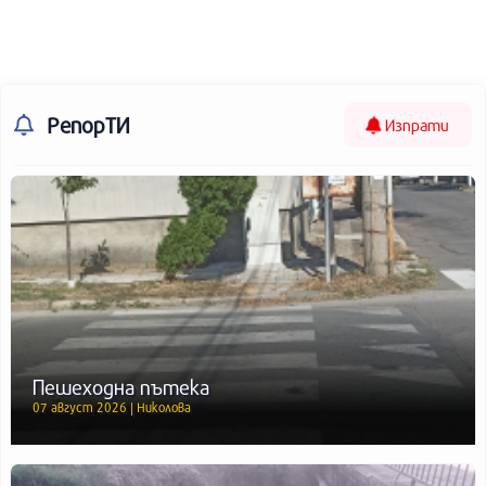
РепорТИ
Изпрати
Пешеходна пътека
07 август 2026 | Николова