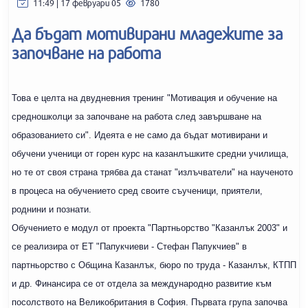
11:49 | 17 февруари 05
1780
Да бъдат мотивирани младежите за
започване на работа
Това е целта на двудневния тренинг "Мотивация и обучение на
средношколци за започване на работа след завършване на
образованието си". Идеята е не само да бъдат мотивирани и
обучени ученици от горен курс на казанлъшките средни училища,
но те от своя страна трябва да станат "излъчватели" на наученото
в процеса на обучението сред своите съученици, приятели,
роднини и познати.
Обучението е модул от проекта "Партньорство "Казанлък 2003" и
се реализира от ЕТ "Папукчиеви - Стефан Папукчиев" в
партньорство с Община Казанлък, бюро по труда - Казанлък, КТПП
и др. Финансира се от отдела за международно развитие към
посолството на Великобритания в София. Първата група започва