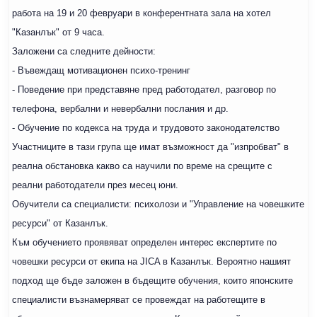
работа на 19 и 20 февруари в конферентната зала на хотел
"Казанлък" от 9 часа.
Заложени са следните дейности:
- Въвеждащ мотивационен психо-тренинг
- Поведение при представяне пред работодател, разговор по
телефона, вербални и невербални послания и др.
- Обучение по кодекса на труда и трудовото законодателство
Участниците в тази група ще имат възможност да "изпробват" в
реална обстановка какво са научили по време на срещите с
реални работодатели през месец юни.
Обучители са специалисти: психолози и "Управление на човешките
ресурси" от Казанлък.
Към обучението проявяват определен интерес експертите по
човешки ресурси от екипа на JICA в Казанлък. Вероятно нашият
подход ще бъде заложен в бъдещите обучения, които японските
специалисти възнамеряват се провеждат на работещите в