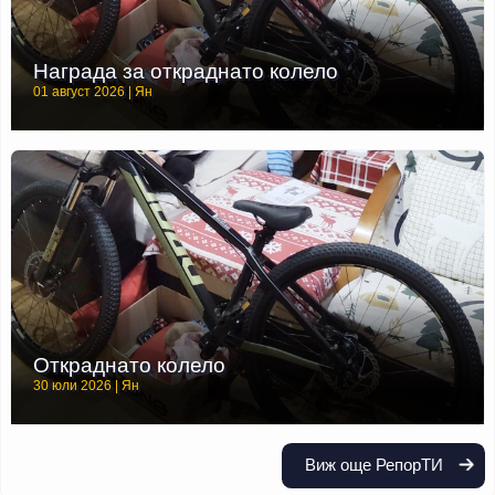
Награда за откраднато колело
01 август 2026 | Ян
Откраднато колело
30 юли 2026 | Ян
Виж още РепорТИ