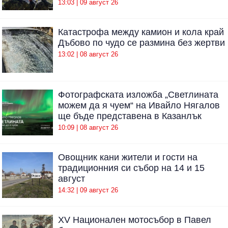
13:03 | 09 август 26
Катастрофа между камион и кола край
Дъбово по чудо се размина без жертви
13:02 | 08 август 26
Фотографската изложба „Светлината
можем да я чуем“ на Ивайло Нягалов
ще бъде представена в Казанлък
10:09 | 08 август 26
Овощник кани жители и гости на
традиционния си събор на 14 и 15
август
14:32 | 09 август 26
XV Национален мотосъбор в Павел