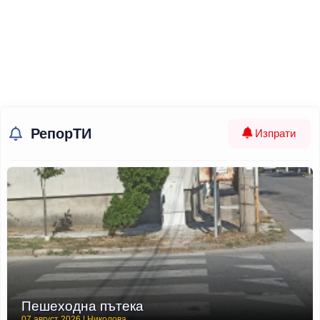
РепорТИ
Изпрати
Пешеходна пътека
07 август 2026 | Николова