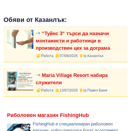
Обяви от Казанлък:
“Туйнс 3“ търси да назначи
монтажисти и работници в
производствен цех за дограма
Работа
07/08/2026
гр.Казанлък
Maria Village Resort набира
служители
Работа
13/07/2026
гр.Павел Баня
Риболовен магазин FishingHub
FishingHub е специализиран риболовен
магазин, който предлага богат асортимент,