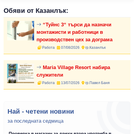
Обяви от Казанлък:
“Туйнс 3“ търси да назначи
монтажисти и работници в
производствен цех за дограма
Работа
07/08/2026
гр.Казанлък
Maria Village Resort набира
служители
Работа
13/07/2026
гр.Павел Баня
Най - четени новини
за последната седмица
Проверка в магазин за дрехи втора употреба в