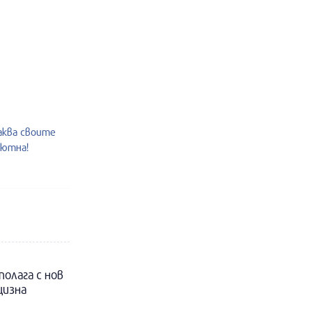
аква своите
уютна!
полага с нов
цизна