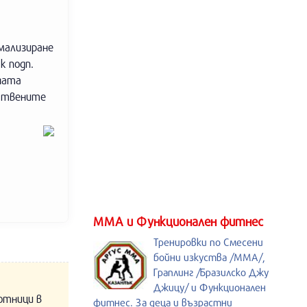
мализиране
к подп.
ената
рствените
ММА и Функционален фитнес
Тренировки по Смесени
бойни изкуства /MMA/,
Граплинг /Бразилско Джу
Джицу/ и Функционален
отници в
фитнес. За деца и възрастни