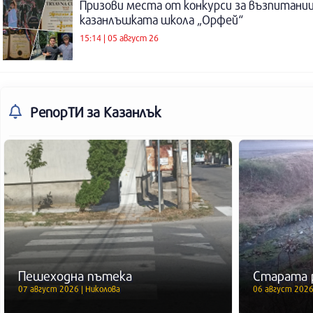
Призови места от конкурси за възпитаниц
казанлъшката школа „Орфей“
15:14 | 05 август 26
РепорТИ
за Казанлък
Пешеходна пътека
Старата 
07 август 2026 | Николова
06 август 2026