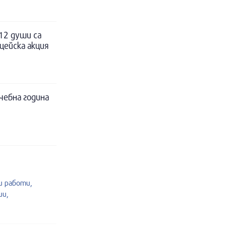
12 души са
цейска акция
чебна година
 работи,
ии,