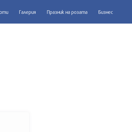
оти
Галерия
Празник на розата
Бизнес