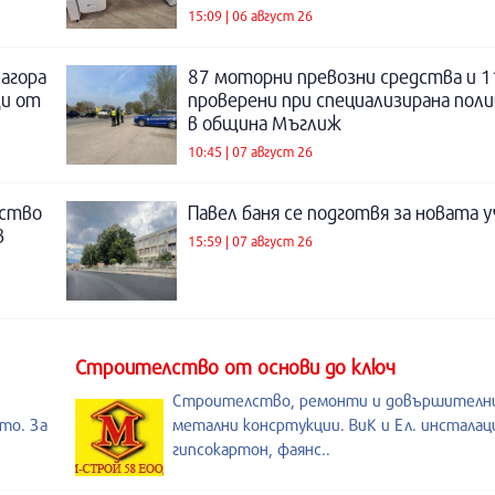
15:09 | 06 август 26
Загора
87 моторни превозни средства и 1
щи от
проверени при специализирана поли
в община Мъглиж
10:45 | 07 август 26
нство
Павел баня се подготвя за новата у
в
15:59 | 07 август 26
Строителство от основи до ключ
Строителство, ремонти и довършителни
то. За
метални консртукции. ВиК и Ел. инсталац
гипсокартон, фаянс..