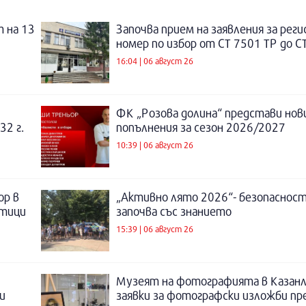
 на 13
Започва прием на заявления за рег
номер по избор от СТ 7501 ТР до С
16:04 | 06 август 26
ФК „Розова долина“ представи нов
32 г.
попълнения за сезон 2026/2027
10:39 | 06 август 26
ор в
„Активно лято 2026“- безопаснос
отици
започва със знанието
15:39 | 06 август 26
Музеят на фотографията в Казанл
и
заявки за фотографски изложби пр