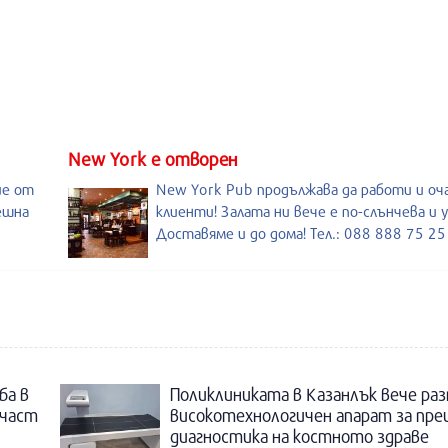
New York е отворен
ие от
New York Pub продължава да работи и оч
ешна
клиенти! Залата ни вече е по-слънчева и 
Доставяме и до дома! Тел.: 088 888 75 25
ба в
Поликлиниката в Казанлък вече раз
 част
високотехнологичен апарат за пре
диагностика на костното здраве