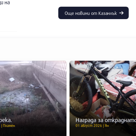
и на
Още новини от Казанлък
река.
Награда за откраднато
 | Пламен
01 август 2026 | Ян