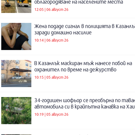
облагородяване на населените места
12:05 | 06 август 26
Жена подаде сигнал в полицията в Казанлъ
заради домашно насилие
10:14 | 06 август 26
В Казанлък маскиран мъж нанесе побой на
охранител по време на дежурство
10:15 | 05 август 26
34-годишен шофьор се преобърна по таван
автомобила си в крайпътна канавка на Ха
10:19 | 05 август 26