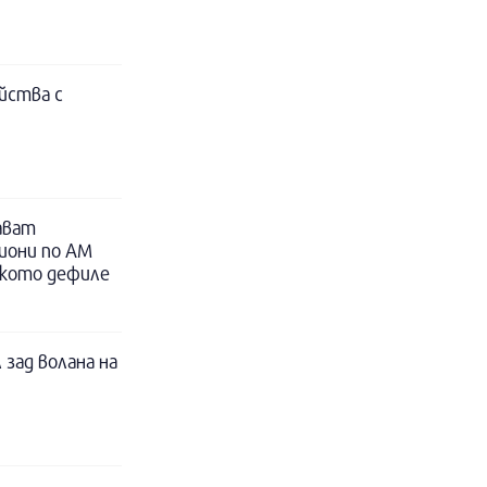
йства с
ават
иони по АМ
ското дефиле
 зад волана на