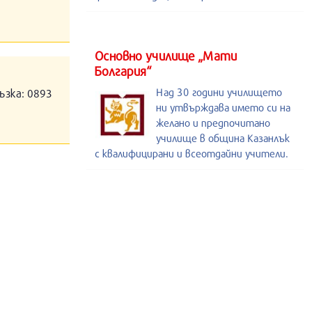
Основно училище „Мати
Болгария“
Над 30 години училището
ъзка: 0893
ни утвърждава името си на
желано и предпочитано
училище в община Казанлък
с квалифицирани и всеотдайни учители.