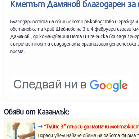
Кметът Дамянов благодарен за
Благодарността на общинското ръководство и граждани
обстановката край Шейново на 3 и 4 февруари изрази км
Дамянов , до командващия Пета Шипченска бригада генер
съпричастност и създадената организация допринесоха з
писма.
Обяви от Казанлък:
“Туйнс 3“ търси да назначи монтажист
Поради увеличаване обема на работа фирма “