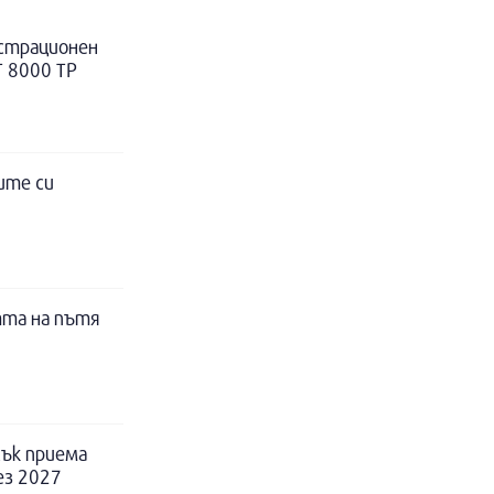
истрационен
Т 8000 ТР
ите си
тта на пътя
ък приема
ез 2027