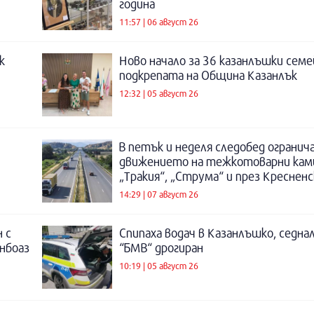
година
11:57 | 06 август 26
к
Ново начало за 36 казанлъшки семе
подкрепата на Община Казанлък
12:32 | 05 август 26
В петък и неделя следобед огранич
движението на тежкотоварни кам
„Тракия“, „Струма“ и през Креснен
14:29 | 07 август 26
 с
Спипаха водач в Казанлъшко, седнал
инбоаз
“БМВ“ дрогиран
10:19 | 05 август 26