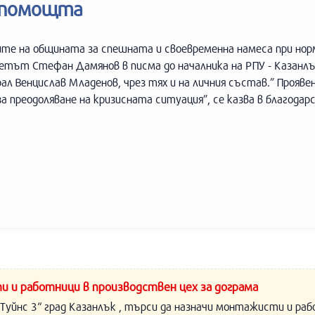
 помощта
те на общината за спешната и своевременна намеса при нор
етът Стефан Дамянов в писма до началника на РПУ - Казанлъ
ал Венцислав Младенов, чрез тях и на личния състав.” Прояв
а преодоляване на кризисната ситуация”, се казва в благода
и и работници в производствен цех за дограма
Туйнс 3“ град Казанлък , търси да назначи монтажисти и раб