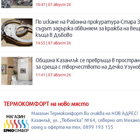
10:47 | 07 август 26
По искане на Районна прокуратура-Стара 
съдът задържа обвиняем за кражба на ве
къща в Дъбово
14:55 | 07 август 26
Община Казанлък се превръща в простра
за среща с творчеството на Дечко Узуно
11:41 | 07 август 26
ТЕРМОКОМФОРТ на ново място
Магазин Термокомфорт ви очаква на НОВ АДРЕС!
Казанлък, ул. „Тюбенска“ №64, северно от Механо
оглед и оферта на тел: 0899 193 155