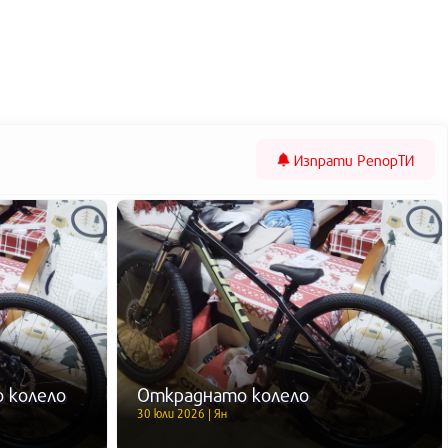
Изпрати
РепорТИ
 колело
Откраднато колело
30 юли 2026 | Ян