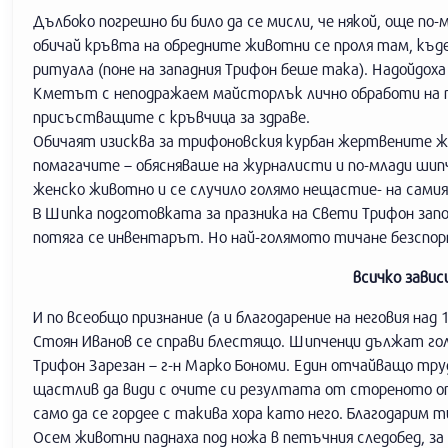
Дълбоко погрешно би било да се мисли, че някой, още п
обичай кръвта на обредните животни се проля там, къд
ритуала (поне на западния Трифон беше така). Надойдоха
Кметът с неподражаем майсторлък лично обработи на п
присъстващите с кръвчица за здраве.
Обичаят изисква за трифоновския курбан жертвените ж
помагачите – обясняваше на журналисти и по-млади шипч
женско животно и се случило голямо нещастие- на самия 
В Шипка подготовката за празника на Свети Трифон започ
потяга се инвентарът. Но най-голямото тичане безспорно
всичко зави
И по всеобщо признание (а и благодарение на неговия н
Стоян Иванов се справи блестящо. Шипченци дължат гол
Трифон Зарезан – г-н Марко Бономи. Един отчайващо тру
щастлив да види с очите си резултата от стореното от 
само да се гордее с такива хора като него. Благодарим т
Осем животни паднаха под ножа в петъчния следобед, за 