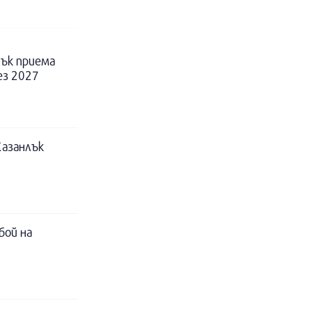
ък приема
ез 2027
Казанлък
бой на