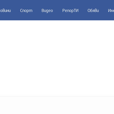
овини
Спорт
Видео
РепорТИ
Обяви
Им