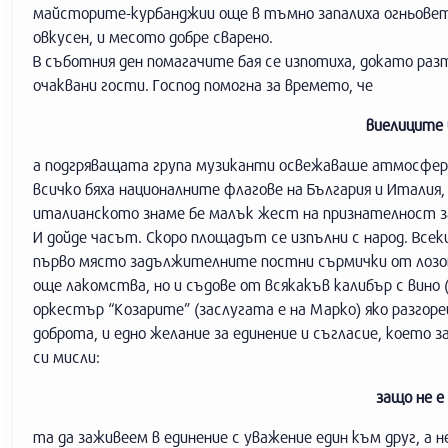
майсторите-курбанджии още в тъмно запалиха огньовете,
овкусен, и месото добре сварено.
В съботния ден помагачите бая се изпотиха, докато ра
очаквани гости. Господ помогна за времето, че
виелиците 
а подгряващата група музиканти освежаваше атмосфера
всичко бяха националните флагове на България и Италия
италианското знаме бе малък жест на признателност з
И дойде часът. Скоро площадът се изпълни с народ. Всеки
първо място задължителните постни сърмички от лозов и
още лакомства, но и съдове от всякакъв калибър с вино (
оркестър “Козарите” (заслугата е на Марко) яко разгоре
доброта, и едно желание за единение и съгласие, което з
си мисли:
защо не е
та да заживеем в единение с уважение един към друг, а н