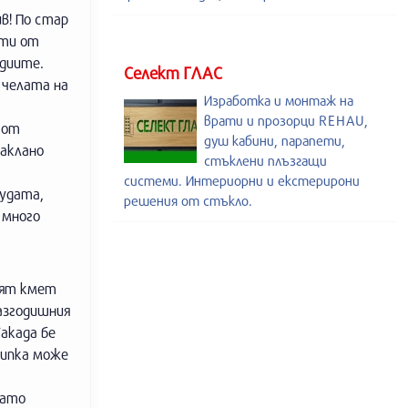
в! По стар
нти от
едиите.
Селект ГЛАС
 челата на
Изработка и монтаж на
врати и прозорци REHAU,
 от
душ кабини, парапети,
заклано
стъклени плъзгащи
системи. Интериорни и екстерирони
судата,
решения от стъкло.
 много
ият кмет
азгодишния
акада бе
Шипка може
гато