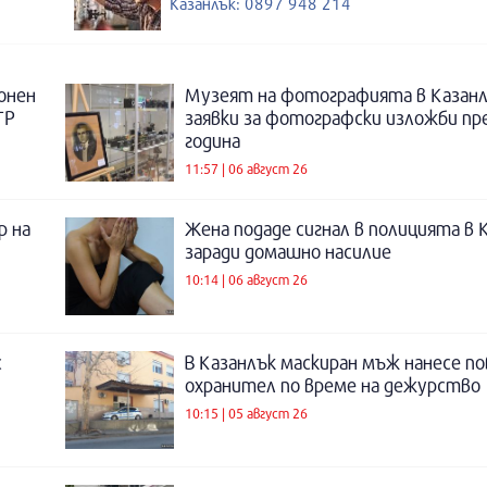
Казанлък: 0897 948 214
онен
Музеят на фотографията в Казанл
ТР
заявки за фотографски изложби пр
година
11:57 | 06 август 26
р на
Жена подаде сигнал в полицията в 
заради домашно насилие
10:14 | 06 август 26
с
В Казанлък маскиран мъж нанесе по
охранител по време на дежурство
10:15 | 05 август 26