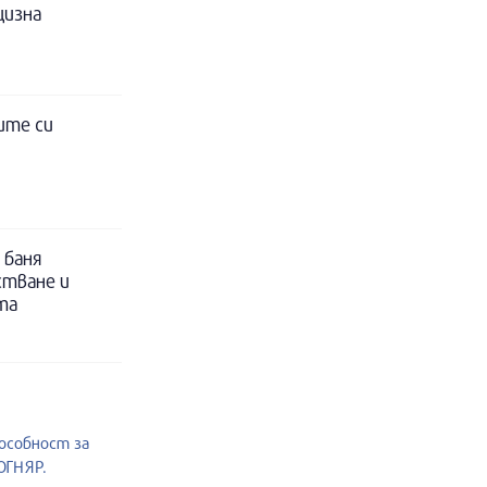
цизна
ите си
 баня
стване и
та
пособност за
ОГНЯР.