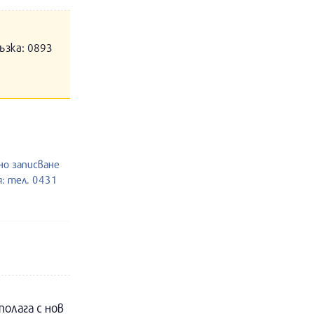
ъзка: 0893
но записване
: тел. 0431
полага с нов