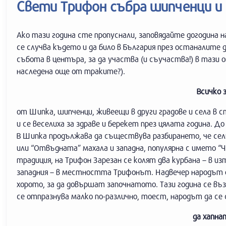
Свети Трифон събра шипченци и
Ако тази година сте пропуснали, заповядайте догодина на
се случва където и да било в България през останалите д
събота в центъра, за да участва (и съучаства!) в тази 
наследена още от траките?).
Всичко 
от Шипка, шипченци, живеещи в други градове и села в с
и се веселиха за здраве и берекет през цялата година. До
В Шипка продължава да съществува разбирането, че сел
или “Отвъдната” махала и западна, популярна с името “Ч
традиция, на Трифон Зарезан се колят два курбана – в из
западния – в местността Трифонът. Надвечер народът от
хорото, за да довършат започнатото. Тази година се въ
се отпразнува малко по-различно, тоест, народът да се 
да хапна