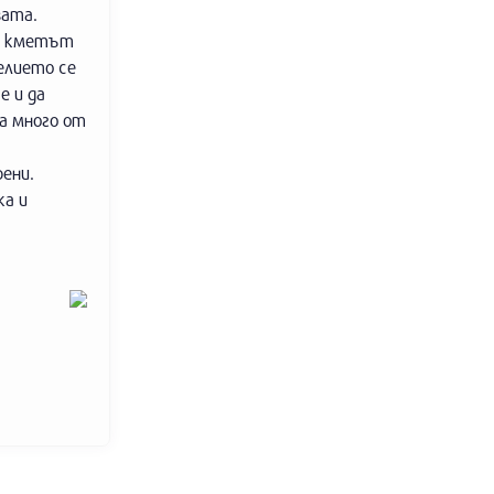
зата.
бе кметът
елието се
е и да
а много от
рени.
ка и