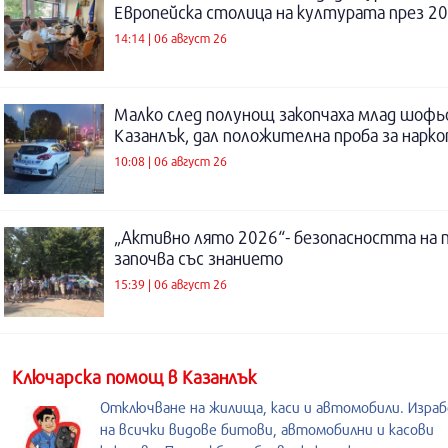
Европейска столица на културата през 20
14:14 | 06 август 26
Малко след полунощ закопчаха млад шофь
Казанлък, дал положителна проба за нарк
10:08 | 06 август 26
„Активно лято 2026“- безопасността на 
започва със знанието
15:39 | 06 август 26
Kлючарска помощ в Казанлък
Отключване на жилища, каси и автомобили. Изра
на всички видове битови, автомобилни и касови