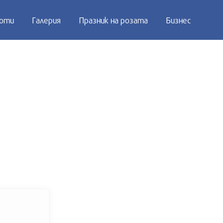
оти
Галерия
Празник на розата
Бизнес