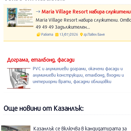
Maria Village Resort набира служители
Maria Village Resort набира служители. Отв
49 49 49 Задължителен...
Работа
13/07/2026
гр.Павел Баня
Дограма, еталбонд, фасади
PVC и алуминиеви дограми, окачени фасади и
алуминиеви конструкции, еталбонд, входни и
интериорни врати, фасадни облицовки
Още новини от Казанлък:
Казанлък се включва в кандидатурата за