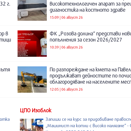
32 г.
високотехнологичен апарат за пре
диагностика на костното здраве
15:09 | 06 август 26
ор в
ФК „Розова долина“ представи нов
отици
попълнения за сезон 2026/2027
10:39 | 06 август 26
пътя
По разпореждане на кмета на Павел
продължават дейностите по почи
облагородяване на населените мес
12:05 | 06 август 26
ЦПО Изоблок
ботка
Запиши се на курс за придобиване правос
„Машинист на котли с високо налягане“ - 