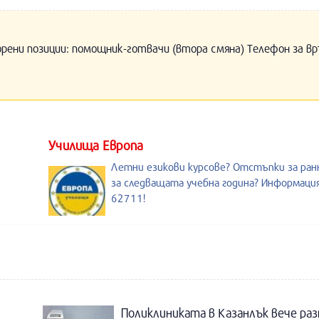
орени позиции: помощник-готвачи (втора смяна) Телефон за вр
Училища Европа
Летни езикови курсове? Отстъпки за ран
за следващата учебна година? Информация
62711!
Поликлиниката в Казанлък вече раз