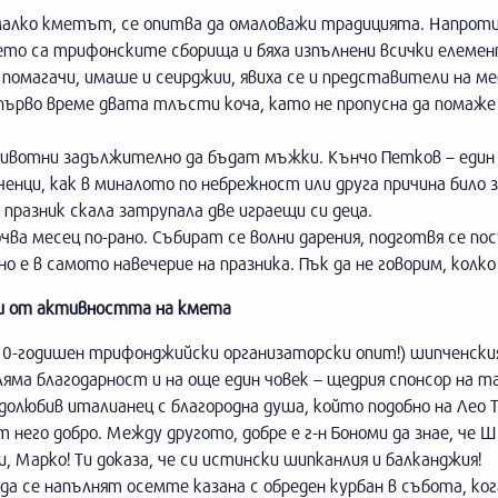
о-малко кметът, се опитва да омаловажи традицията. Напроти
ето са трифонските сборища и бяха изпълнени всички елеме
 помагачи, имаше и сеирджии, явиха се и представители на м
ърво време двата тлъсти коча, като не пропусна да помаже
ивотни задължително да бъдат мъжки. Кънчо Петков – един
енци, как в миналото по небрежност или друга причина било 
празник скала затрупала две играещи си деца.
ва месец по-рано. Събират се волни дарения, подготвя се по
 е в самото навечерие на празника. Пък да не говорим, колко
си от активността на кмета
ад 10-годишен трифонджийски организаторски опит!) шипченск
яма благодарност и на още един човек – щедрия спонсор на т
долюбив италианец с благородна душа, който подобно на Лео Т
него добро. Между другото, добре е г-н Бономи да знае, че 
и, Марко! Ти доказа, че си истински шипканлия и балканджия!
да се напълнят осемте казана с обреден курбан в събота, ко