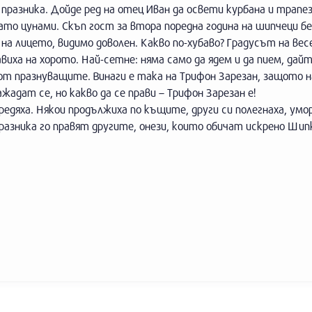
разника. Дойде ред на отец Иван да освети курбана и трапе
като цунами. Скъп гост за втора поредна година на шипчеци 
на лицето, видимо доволен. Какво по-хубаво? Градусът на вес
иха на хорото. Най-сетне: няма само да ядем и да пием, дайт
от празнуващите. Винаги е така на Трифон Зарезан, защото н
дат се, но какво да се прави – Трифон Зарезан е!
едяха. Някои продължиха по къщите, други си полегнаха, умо
празника го правят другите, онези, които обичат искрено Шип