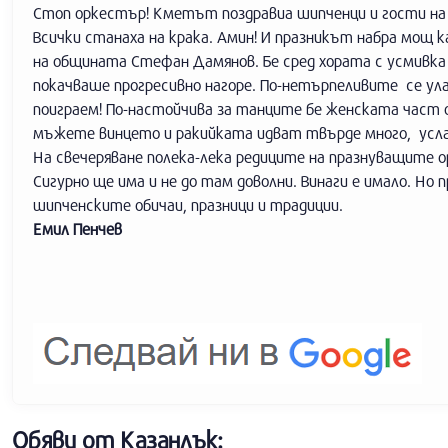
Стоп оркестър! Кметът поздравиа шипченци и гости на п
Всички станаха на крака. Амин! И празникът набра мощ 
на общината Стефан Дамянов. Бе сред хората с усмивка 
покачваше прогресивно нагоре. По-нетърпеливите се улав
поиграем! По-настойчива за танците бе женската част 
мъжете винцето и ракийката идват твърде много, услажа
На свечеряване полека-лека редиците на празнуващите ор
Сигурно ще има и не до там доволни. Винаги е имало. Но 
шипченските обичаи, празници и традиции.
Емил Пенчев
Обяви от Казанлък: