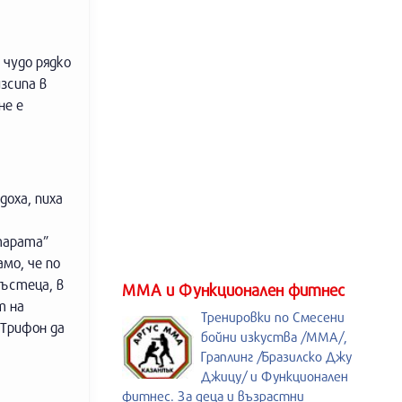
 чудо рядко
зсипа в
не е
доха, пиха
тарата”
мо, че по
ръстеца, в
ММА и Функционален фитнес
т на
Тренировки по Смесени
 Трифон да
бойни изкуства /MMA/,
Граплинг /Бразилско Джу
Джицу/ и Функционален
фитнес. За деца и възрастни