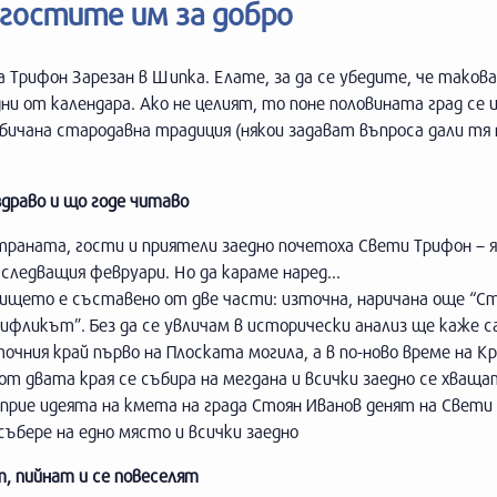
 гостите им за добро
 Трифон Зарезан в Шипка. Елате, за да се убедите, че такова
ни от календара. Ако не целият, то поне половината град се и
обичана стародавна традиция (някои задават въпроса дали тя 
здраво и що годе читаво
траната, гости и приятели заедно почетоха Свети Трифон – я
 следващия февруари. Но да караме наред...
ището е съставено от две части: източна, наричана още “С
ифликът”. Без да се увличам в исторически анализ ще каже са
точния край първо на Плоската могила, а в по-ново време на К
 двата края се събира на мегдана и всички заедно се хваща
зприе идеята на кмета на града Стоян Иванов денят на Свети
събере на едно място и всички заедно
т, пийнат и се повеселят