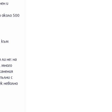
нен и
 около 500
а към
ли не: на
, много
канения
пълни с
ек неволно