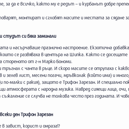
 за да е всичко, както му е редът – и курбанът добре препе
зтоварят, монтират и сглобят масите и местата за сядане за
и студът си бяха заминали
та и насърчаваше празнично настроение. Екзотична добавк
, които се развяваха в центъра на Шипка. Както се досещате
а стореното от г-н Марко Бономи.
 тръгнал с чанта в ръце. И скоро масите се отрупаха с какво 
 зелев лист, месени погачи, мръвколак (който има) и много
и по-малки с ракия), защото е Трифон Зарезан. И специално по
щи атмосферата с народна музика. Навред сияещи лица, очи, 
а съжаление се случва не толкова често през годината. И чов
 всеки ден Трифон Зарезан
е в завист, корист и омраза!?