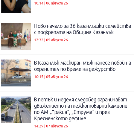
10:14 | 06 август 26
Ново начало за 36 казанлъшки семейства
с подкрепата на Община Казанлък
12:32 | 05 август 26
В Казанлък маскиран мъж нанесе побой на
охранител по време на дежурство
10:15 | 05 август 26
В петък и неделя следобед ограничават
движението на тежкотоварни камиони
по АМ „Тракия“, „Струма“ и през
Кресненското дефиле
14:29 | 07 август 26