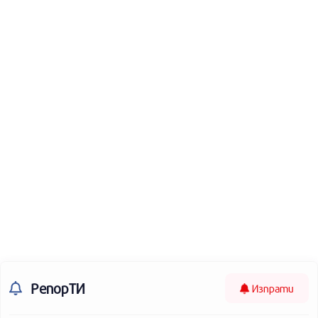
РепорТИ
Изпрати