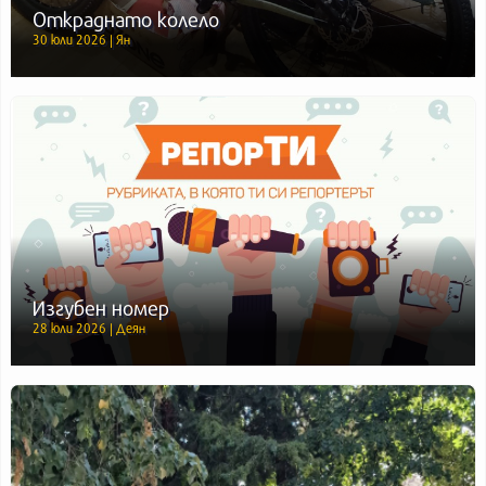
Откраднато колело
30 юли 2026 | Ян
Изгубен номер
28 юли 2026 | Деян