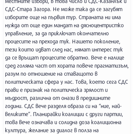
местните избори, в това число и СДС-Казанлък и
СДС-Стара Загора. Не може така да се загубят
изборите още на първия тур. Страната ни има
нужда от още един мандат на дясноцентристко
управление, за да приключат окончателно
процесите на прехода тук. Нашето поколение,
тези които идват след нас, нямат интерес тук
да се връщат процесите обратно. Вече е налице
сред голяма част от хората повече прагматизъм,
разум по отношение на ставащото в
политическата сфера у нас. Това, което сега СДС
прави е признак на политическа зрялост и
мъдрост, различна от онази в предишните
години. СДС вече разделя образа си на “ние, най-
великите”. Планирайки коалиции с други партии,
това вече означава и солидна доза коалиционна
култура, желание за диалог в полза на