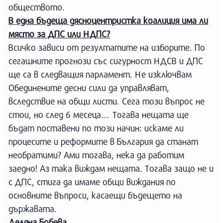
обществото.
В една бъдеща дясноцентристка коалиция има ли
място за ДПС или НДПС?
Всичко зависи от резултатите на изборите. По
сегашните прогнози със сигурност НДСВ и ДПС
ще са в следващия парламент. Не изключвам
Обединените десни сили да управляват,
вследствие на общи листи. Сега този въпрос не
стои, но след 6 месеца… Тогава нещата ще
бъдат поставени по този начин: искаме ли
процесите и реформите в България да станат
необратими? Ами тогава, нека да работим
заедно! Аз така виждам нещата. Тогава защо не и
с ДПС, стига да имаме общи виждания по
основните въпроси, касаещи бъдещето на
държавата.
Деляна Бобева