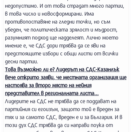
недопустимо. И от това страдат много партии,
в това число и новосформирани. Има
противопоставяне на гледни точки, но съм
убеден, че политическата зрялост и мъдрост,
разумният подход ще надделеят. Лично моето
мнение е, че СДС дори трябва да се яви на
предстоящите избори с общи листи от всички
десни партии.
Това възможно ли е? Лидерът на СДС-Казанлък
вече открито заяви, че местната организация ще
настоява за второ място на нейния
представител в регионалната листа...
Лидерите на СДС не трябва да се поддават на
партийния си егоизъм, защото той е вреден за
тях и за самото СДС, вреден е и за България. И в
този дух СДС трябва да си направи поука от