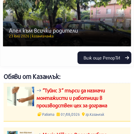
Апел към всички родители
23 юли 2026 | казанлъчанка
Виж още РепорТИ
Обяви от Казанлък:
“Туйнс 3“ търси да назначи
монтажисти и работници в
производствен цех за дограма
Работа
07/08/2026
гр.Казанлък