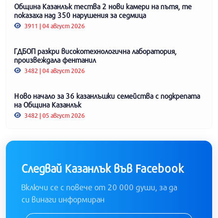
Община Казанлък тества 2 нови камери на пътя, те
показаха над 350 нарушения за седмица
3911 | 04 август 2026
ГДБОП разкри високотехнологична лаборатория,
произвеждала фентанил
3482 | 04 август 2026
Ново начало за 36 казанлъшки семейства с подкрепата
на Община Казанлък
3482 | 05 август 2026
Следвай Казанлък във Facebook
Включи се с повече от 20 000 души, за да
си винаги информиран