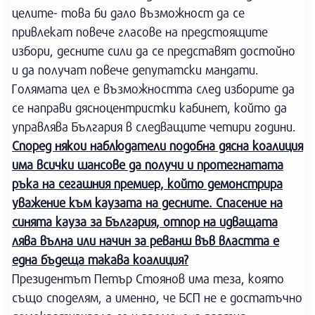
целите- това би дало възможност да се
привлекат повече гласове на предстоящите
избори, десните сили да се представят достойно
и да получат повече депутатски мандати.
Голямата цел е възможността след изборите да
се направи дясноцентристки кабинет, който да
управлява България в следващите четири години.
Според някои наблюдатели подобна дясна коалиция
има всички шансове да получи и протегнатата
ръка на сегашния премиер, който демонстрира
уважение към каузата на десните. Спасение на
синята кауза за България, отпор на идващата
лява вълна или начин за реванш във властта е
една бъдеща такава коалиция?
Президентът Петър Стоянов има теза, която
също споделям, а именно, че БСП не е достатъчно