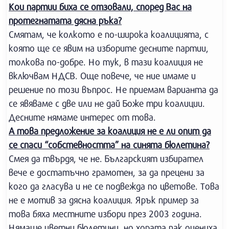
Кои партии биха се отзовали, според Вас на
протегнатата дясна ръка?
Смятам, че колкото е по-широка коалицията, с
която ще се явим на изборите десните партии,
толкова по-добре. Но тук, в тази коалиция не
включвам НДСВ. Още повече, че ние имаме и
решение по този въпрос. Не приемам варианта да
се явяваме с две или не дай Боже три коалиции.
Десните нямаме интерес от това.
А това предложение за коалиция не е ли опит да
се спаси “собстевността” на синята бюлетина?
Смея да твърдя, че не. Българският избирател
вече е достатъчно грамотен, за да прецени за
кого да гласува и не се подвежда по цветове. Това
не е мотив за дясна коалиция. Ярък пример за
това бяха местните избори през 2003 година.
Нямаше цветни бюлетини, но хората пак оцениха