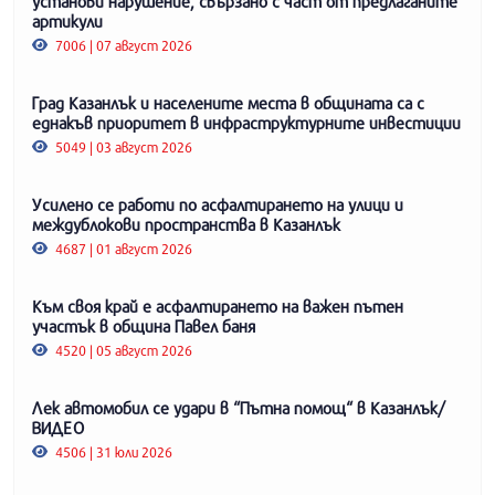
установи нарушение, свързано с част от предлаганите
артикули
7006 | 07 август 2026
Град Казанлък и населените места в общината са с
еднакъв приоритет в инфраструктурните инвестиции
5049 | 03 август 2026
Усилено се работи по асфалтирането на улици и
междублокови пространства в Казанлък
4687 | 01 август 2026
Към своя край е асфалтирането на важен пътен
участък в община Павел баня
4520 | 05 август 2026
Лек автомобил се удари в “Пътна помощ“ в Казанлък/
ВИДЕО
4506 | 31 юли 2026