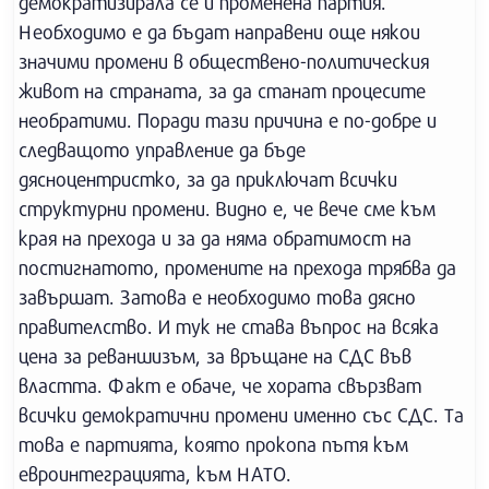
демократизирала се и променена партия.
Необходимо е да бъдат направени още някои
значими промени в обществено-политическия
живот на страната, за да станат процесите
необратими. Поради тази причина е по-добре и
следващото управление да бъде
дясноцентристко, за да приключат всички
структурни промени. Видно е, че вече сме към
края на прехода и за да няма обратимост на
постигнатото, промените на прехода трябва да
завършат. Затова е необходимо това дясно
правителство. И тук не става въпрос на всяка
цена за реваншизъм, за връщане на СДС във
властта. Факт е обаче, че хората свързват
всички демократични промени именно със СДС. Та
това е партията, която прокопа пътя към
евроинтеграцията, към НАТО.