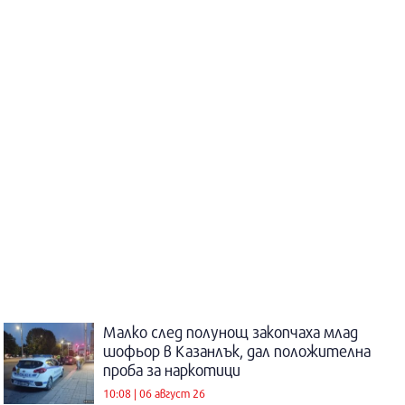
Малко след полунощ закопчаха млад
шофьор в Казанлък, дал положителна
проба за наркотици
10:08 | 06 август 26