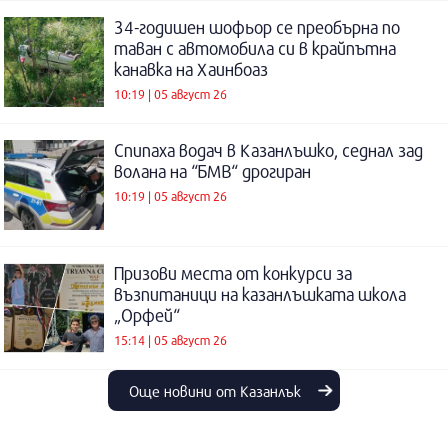
34-годишен шофьор се преобърна по
таван с автомобила си в крайпътна
канавка на Хаинбоаз
10:19 | 05 август 26
Спипаха водач в Казанлъшко, седнал зад
волана на “БМВ“ дрогиран
10:19 | 05 август 26
Призови места от конкурси за
възпитаници на казанлъшката школа
„Орфей“
15:14 | 05 август 26
Още новини от Казанлък