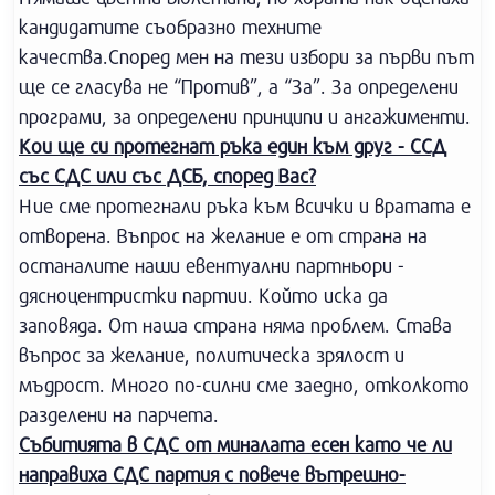
кандидатите съобразно техните
качества.Според мен на тези избори за първи път
ще се гласува не “Против”, а “За”. За определени
програми, за определени принципи и ангажименти.
Кои ще си протегнат ръка един към друг - ССД
със СДС или със ДСБ, според Вас?
Ние сме протегнали ръка към всички и вратата е
отворена. Въпрос на желание е от страна на
останалите наши евентуални партньори -
дясноцентристки партии. Който иска да
заповяда. От наша страна няма проблем. Става
въпрос за желание, политическа зрялост и
мъдрост. Много по-силни сме заедно, отколкото
разделени на парчета.
Събитията в СДС от миналата есен като че ли
направиха СДС партия с повече вътрешно-