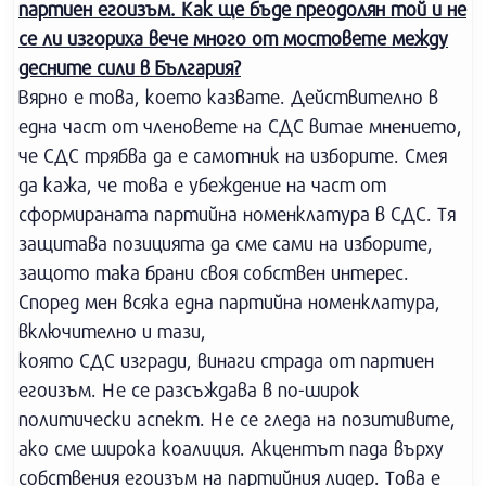
партиен егоизъм. Как ще бъде преодолян той и не
се ли изгориха вече много от мостовете между
десните сили в България?
Вярно е това, което казвате. Действително в
една част от членовете на СДС витае мнението,
че СДС трябва да е самотник на изборите. Смея
да кажа, че това е убеждение на част от
сформираната партийна номенклатура в СДС. Тя
защитава позицията да сме сами на изборите,
защото така брани своя собствен интерес.
Според мен всяка една партийна номенклатура,
включително и тази,
която СДС изгради, винаги страда от партиен
егоизъм. Не се разсъждава в по-широк
политически аспект. Не се гледа на позитивите,
ако сме широка коалиция. Акцентът пада върху
собствения егоизъм на партийния лидер. Това е