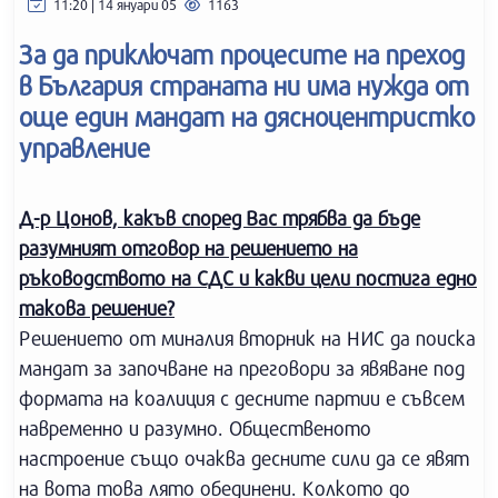
11:20 | 14 януари 05
1163
За да приключат процесите на преход
в България страната ни има нужда от
още един мандат на дясноцентристко
управление
Д-р Цонов, какъв според Вас трябва да бъде
разумният отговор на решението на
ръководството на СДС и какви цели постига едно
такова решение?
Решението от миналия вторник на НИС да поиска
мандат за започване на преговори за явяване под
формата на коалиция с десните партии е съвсем
навременно и разумно. Общественото
настроение също очаква десните сили да се явят
на вота това лято обединени. Колкото до