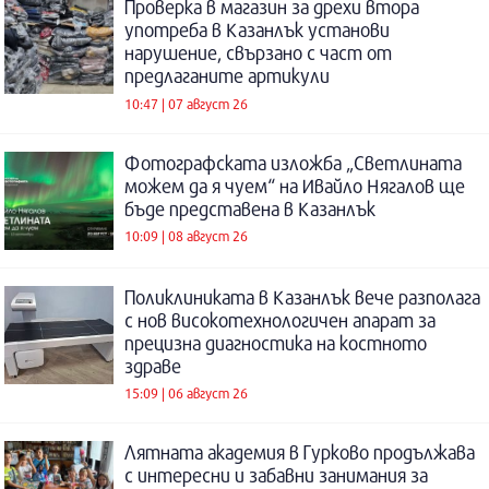
Проверка в магазин за дрехи втора
употреба в Казанлък установи
нарушение, свързано с част от
предлаганите артикули
10:47 | 07 август 26
Фотографската изложба „Светлината
можем да я чуем“ на Ивайло Нягалов ще
бъде представена в Казанлък
10:09 | 08 август 26
Поликлиниката в Казанлък вече разполага
с нов високотехнологичен апарат за
прецизна диагностика на костното
здраве
15:09 | 06 август 26
Лятната академия в Гурково продължава
с интересни и забавни занимания за