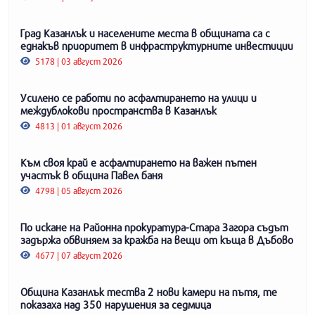
Град Казанлък и населените места в общината са с
еднакъв приоритет в инфраструктурните инвестиции
5178 | 03 август 2026
Усилено се работи по асфалтирането на улици и
междублокови пространства в Казанлък
4813 | 01 август 2026
Към своя край е асфалтирането на важен пътен
участък в община Павел баня
4798 | 05 август 2026
По искане на Районна прокуратура-Стара Загора съдът
задържа обвиняем за кражба на вещи от къща в Дъбово
4677 | 07 август 2026
Община Казанлък тества 2 нови камери на пътя, те
показаха над 350 нарушения за седмица