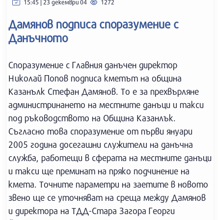
15:45 | 23 декември 04
1272
Дамянов подписа споразумение с
Данъчното
Споразумение с Главния данъчен директор
Николай Попов подписа кметът на община
Казанълк Стефан Дамянов. То е за прехвърляне
администринането на местните данъци и такси
под ръководството на Община Казанлък.
Съгласно това споразумение от първи януари
2005 година досегашни служители на данъчна
служба, работещи в сферата на местните данъци
и такси ще преминат на пряко подчинение на
кмета. Точните параметри на заетите в новото
звено ще се уточняват на среща между Дамянов
и директора на ТДД-Стара Загора Георги