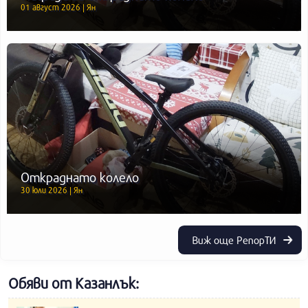
01 август 2026 | Ян
Откраднато колело
30 юли 2026 | Ян
Виж още РепорТИ
Обяви от Казанлък: