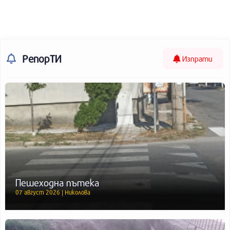
РепорТИ
Изпрати
Пешеходна пътека
07 август 2026 | Николова