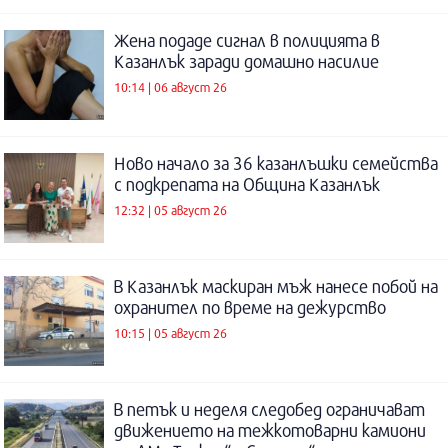
Жена подаде сигнал в полицията в
Казанлък заради домашно насилие
10:14 | 06 август 26
Ново начало за 36 казанлъшки семейства
с подкрепата на Община Казанлък
12:32 | 05 август 26
В Казанлък маскиран мъж нанесе побой на
охранител по време на дежурство
10:15 | 05 август 26
В петък и неделя следобед ограничават
движението на тежкотоварни камиони