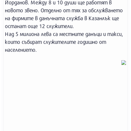
Йорданов. Между 8 и 10 души ще работят в
новото звено. Отделно от тях за обслужването
на фирмите в данъчната служба в Казанлък ще
останат още 12 служители.
Над 5 милиона лева са местните данъци и такси,
които събират служителите годишно от
населението.