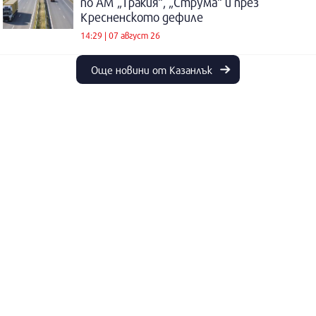
по АМ „Тракия“, „Струма“ и през
Кресненското дефиле
14:29 | 07 август 26
Още новини от Казанлък