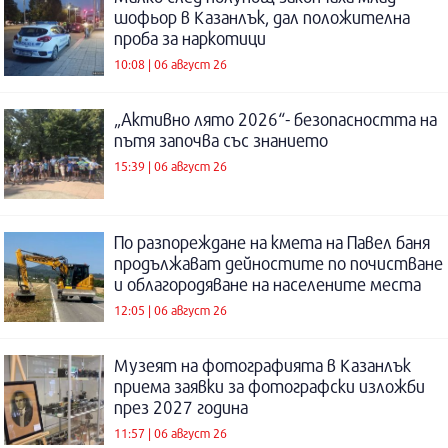
шофьор в Казанлък, дал положителна
проба за наркотици
10:08 | 06 август 26
„Активно лято 2026“- безопасността на
пътя започва със знанието
15:39 | 06 август 26
По разпореждане на кмета на Павел баня
продължават дейностите по почистване
и облагородяване на населените места
12:05 | 06 август 26
Музеят на фотографията в Казанлък
приема заявки за фотографски изложби
през 2027 година
11:57 | 06 август 26