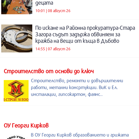
децата
10:01 | 08 август 26
По искане на Районна прокуратура-Стара
Загора съдът задържа обвиняем за
кражба на вещи от къща в Дъбово
14:55 | 07 август 26
Строителство от основи до ключ
Строителство, ремонти и довършителни
работи, метални консртукции. ВиК и Ел.
инсталации, гипсокартон, фаянс..
ОУ Георги Кирков
В ОУ Георги Кирков образованието и грижата