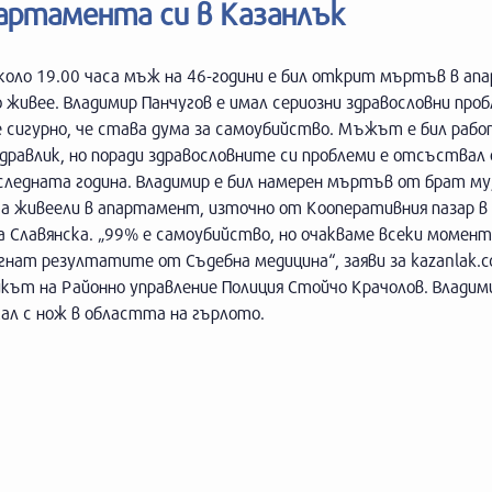
артамента си в Казанлък
около 19.00 часа мъж на 46-години е бил открит мъртъв в а
 живее. Владимир Панчугов е имал сериозни здравословни про
 сигурно, че става дума за самоубийство. Мъжът е бил рабо
дравлик, но поради здравословните си проблеми е отсъствал
следната година. Владимир е бил намерен мъртъв от брат му
а живеели в апартамент, източно от Кооперативния пазар в 
а Славянска. „99% е самоубийство, но очакваме всеки момент
гнат резултатите от Съдебна медицина“, заяви за kazanlak.
кът на Районно управление Полиция Стойчо Крачолов. Владими
ал с нож в областта на гърлото.