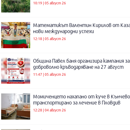
10:19 | 05 август 26
Математикът Валентин Кирилов от Каза
нови международни успехи
12:18 | 05 август 26
Община Павел баня организира кампания за
доброволно кръводаряване на 27 август
11:47 | 05 август 26
Момиченцето нахапано от куче в Кънчево
транспортирано за лечение в Пловдив
12:28 | 04 август 26