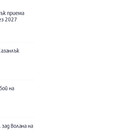
ък приема
ез 2027
Казанлък
бой на
 зад волана на