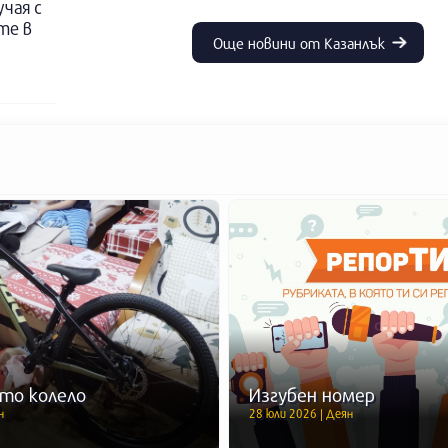
учая с
те в
Още новини от Казанлък
то колело
Изгубен номер
н
28 юли 2026 | Деян