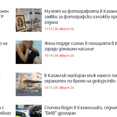
онен
Музеят на фотографията в Казанл
ТР
заявки за фотографски изложби пр
година
11:57 | 06 август 26
р на
Жена подаде сигнал в полицията в 
заради домашно насилие
10:14 | 06 август 26
с
В Казанлък маскиран мъж нанесе по
охранител по време на дежурство
10:15 | 05 август 26
 с
Спипаха водач в Казанлъшко, седнал
инбоаз
“БМВ“ дрогиран