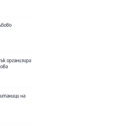
ъбово
ък организира
гова
питаници на