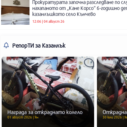
Прокуратурата започна разследване по сл
нахапаното от „Кане Корсо“ 6-годишно де
казанлъшкото село Кънчево
12:06 | 04 август 26
РепорТИ
за Казанлък
Награда за откраднато колело
Открадна
01 август 2026 | Ян
30 юли 2026 | Я