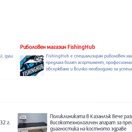
Риболовен магазин FishingHub
U, душ
FishingHub е специализиран риболовен ма
предлага богат асортимент, професиона
обслужване и всичко необходимо за успе
Поликлиниката в Казанлък вече раз
32 г.
високотехнологичен апарат за пре
диагностика на костното здраве