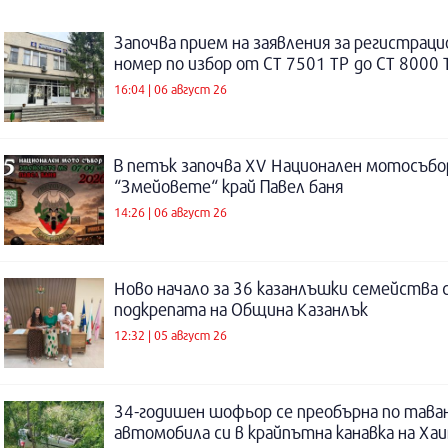
Започва прием на заявления за регистраци
номер по избор от СТ 7501 ТР до СТ 8000 
16:04 | 06 август 26
В петък започва XV Национален мотосъбо
“Змейовете“ край Павел баня
14:26 | 06 август 26
Ново начало за 36 казанлъшки семейства 
подкрепата на Община Казанлък
12:32 | 05 август 26
34-годишен шофьор се преобърна по таван
автомобила си в крайпътна канавка на Ха