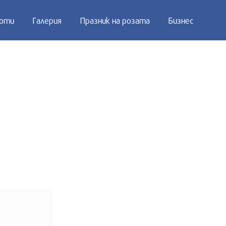
оти
Галерия
Празник на розата
Бизнес