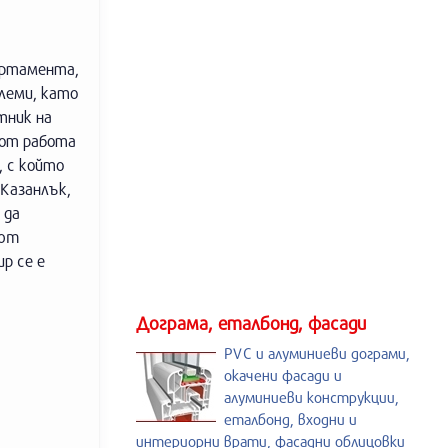
партамента,
блеми, като
тник на
 от работа
, с който
Казанлък,
 да
com
р се е
Дограма, еталбонд, фасади
PVC и алуминиеви дограми,
окачени фасади и
алуминиеви конструкции,
еталбонд, входни и
интериорни врати, фасадни облицовки