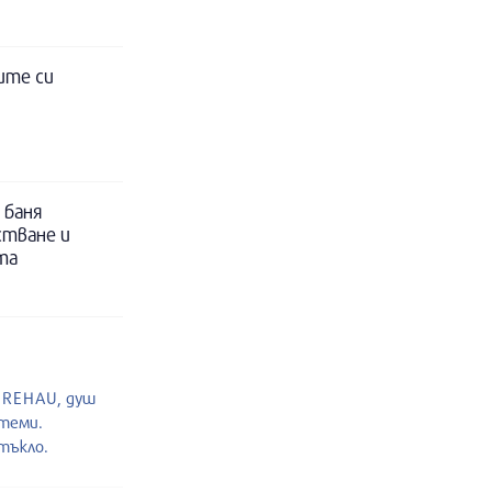
ите си
 баня
стване и
та
и REHAU, душ
стеми.
тъкло.