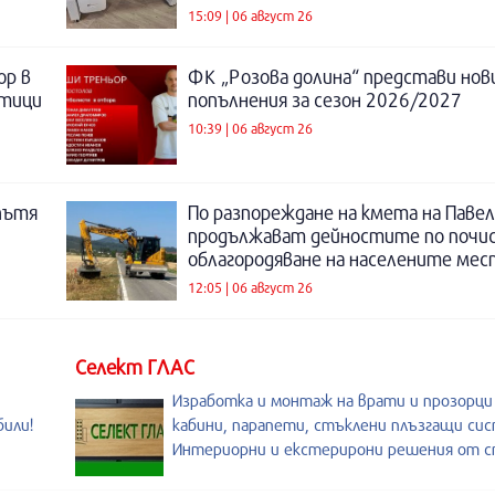
15:09 | 06 август 26
ор в
ФК „Розова долина“ представи нов
отици
попълнения за сезон 2026/2027
10:39 | 06 август 26
пътя
По разпореждане на кмета на Павел
продължават дейностите по почи
облагородяване на населените мес
12:05 | 06 август 26
Селект ГЛАС
Изработка и монтаж на врати и прозорц
били!
кабини, парапети, стъклени плъзгащи си
Интериорни и екстерирони решения от с