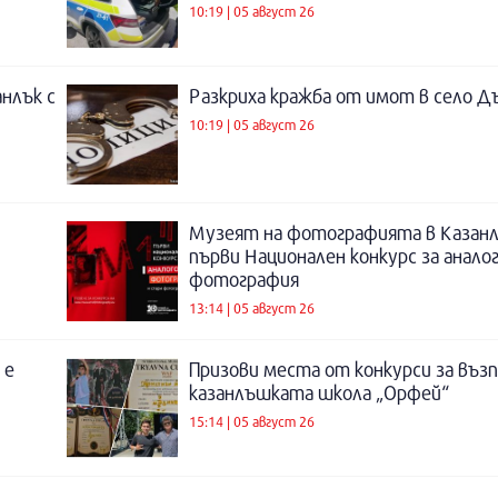
10:19 | 05 август 26
нлък с
Разкриха кражба от имот в село Д
10:19 | 05 август 26
Музеят на фотографията в Казанл
първи Национален конкурс за анало
фотография
13:14 | 05 август 26
 е
Призови места от конкурси за въз
казанлъшката школа „Орфей“
15:14 | 05 август 26