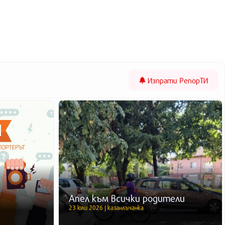
Изпрати
РепорТИ
Апел към всички родители
23 юли 2026 | казанлъчанка