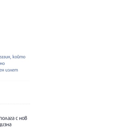
газин, който
лно
шен излет
полага с нов
цизна