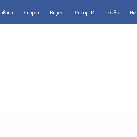
овини
Спорт
Видео
РепорТИ
Обяви
Им