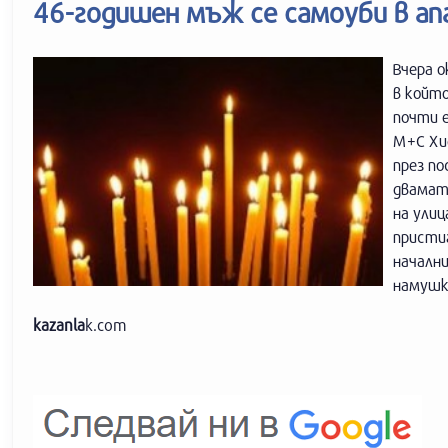
46-годишен мъж се самоуби в ап
Вчера 
в който
почти е
М+С Хи
през по
двамат
на улиц
присти
начални
намушк
kazanla
k.com