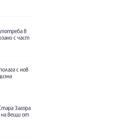
 употреба в
рзано с част
полага с нов
цизна
Стара Загора
 на вещи от