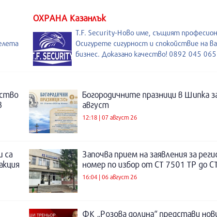
ОХРАНА Казанлък
T.F. Security-Ново име, същият професио
елета
Осигурете сигурност и спокойствие на в
бизнес. Доказано качество! 0892 045 065
нство
Богородичните празници в Шипка з
в
август
12:18 | 07 август 26
и са
Започва прием на заявления за рег
акция
номер по избор от СТ 7501 ТР до С
16:04 | 06 август 26
ФК „Розова долина“ представи нов