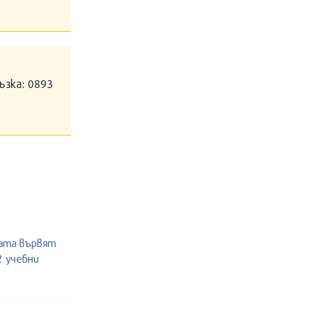
ъзка: 0893
жата вървят
2 учебни