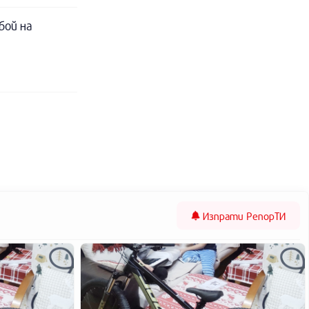
бой на
Изпрати
РепорТИ