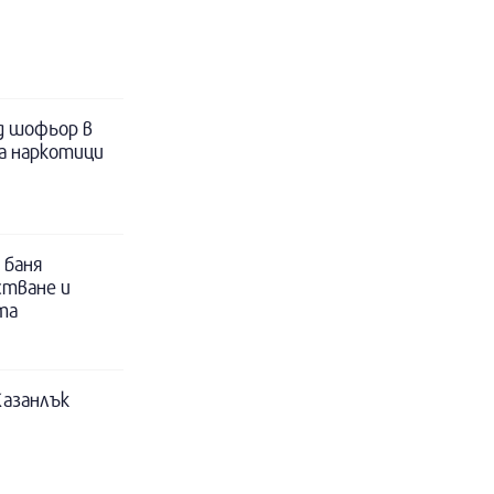
д шофьор в
за наркотици
 баня
стване и
та
Казанлък