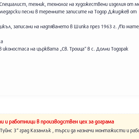
„Специалист, техник, технолог на художествени изделия от 
 коледарски песни в теренните записите на Тодор Джиджев от
икъл, записани на надпяването в Шипка през 1963 г. /По мат
ка
иконостаса на църквата „Св. Троица” в с. Долни Тодорак
и и работници в производствен цех за дограма
Туйнс 3“ град Казанлък , търси да назначи монтажисти и раб