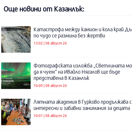
Още новини от Казанлък:
Катастрофа между камион и кола край Дъ
по чудо се размина без жертви
13:02 | 08 август 26
Фотографската изложба „Светлината м
да я чуем“ на Ивайло Нягалов ще бъде
представена в Казанлък
10:09 | 08 август 26
Лятната академия в Гурково продължава с
интересни и забавни занимания за децата
10:01 | 08 август 26