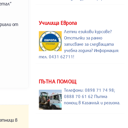
метал”
Училища Европа
ериали от
Летни езикови курсове?
Отстъпки за ранно
записване за следващата
учебна година? Информация:
тел. 0431 62711!
ПЪТНА ПОМОЩ
Телефони: 0898 71 74 98;
0888 70 61 62 Пътна
помощ в Казанлък и региона.
отници в