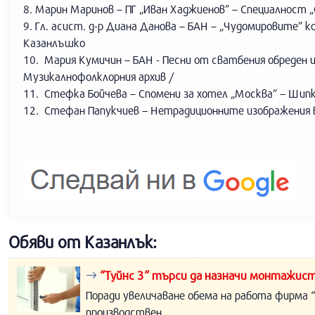
8. Марин Маринов – ПГ „Иван Хаджиенов” – Специалност 
9. Гл. асист. д-р Диана Данова – БАН – „Чудомировите”
Казанлъшко
10. Мария Кумичин – БАН - Песни от сватбения обреден ц
Музикалнофолклорния архив /
11. Стефка Бойчева – Спомени за хотел „Москва” – Шип
12. Стефан Папукчиев – Нетрадиционните изображения в 
Обяви от Казанлък:
“Туйнс 3“ търси да назначи монтажист
Поради увеличаване обема на работа фирма “
производствен...