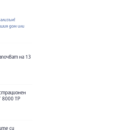
нализъм!
ашия дом или
апочват на 13
истрационен
Т 8000 ТР
ите си