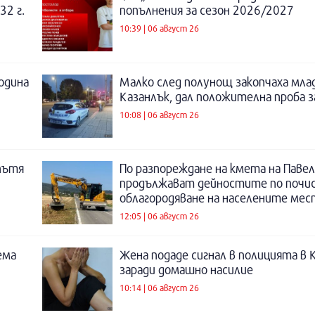
32 г.
попълнения за сезон 2026/2027
10:39 | 06 август 26
година
Малко след полунощ закопчаха мла
Казанлък, дал положителна проба 
10:08 | 06 август 26
пътя
По разпореждане на кмета на Павел
продължават дейностите по почи
облагородяване на населените мес
12:05 | 06 август 26
ема
Жена подаде сигнал в полицията в 
заради домашно насилие
10:14 | 06 август 26