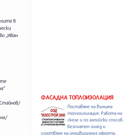
елите в
чески
во „Иван
ите
ра”
ФАСАДНА ТОПЛОИЗОЛАЦИЯ
 Стайнов/
Поставяне на външна
топлоизолация. Работа на
на/
скеле и по алпийски способ.
Безплатен оглед и
изготвяне на индивидуална оферта.