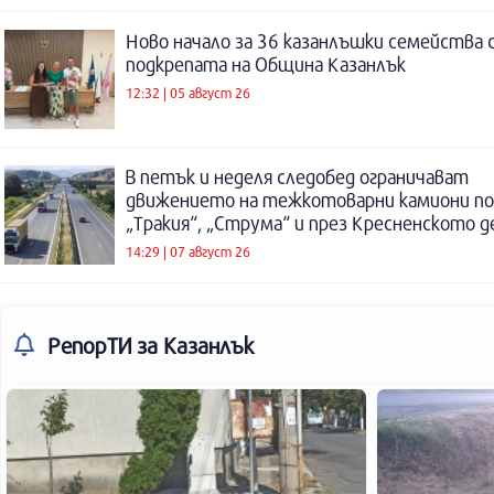
Ново начало за 36 казанлъшки семейства 
подкрепата на Община Казанлък
12:32 | 05 август 26
В петък и неделя следобед ограничават
движението на тежкотоварни камиони п
„Тракия“, „Струма“ и през Кресненското 
14:29 | 07 август 26
РепорТИ
за Казанлък