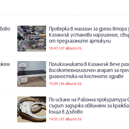
бово
Проверка в магазин за дрехи втора
Казанлък установи нарушение, свъ
от предлаганите артикули
10:47 | 07 август 26
ожем
Поликлиниката в Казанлък вече раз
високотехнологичен апарат за пре
диагностика на костното здраве
15:09 | 06 август 26
По искане на Районна прокуратура-
съдът задържа обвиняем за кражба
къща в Дъбово
14:55 | 07 август 26