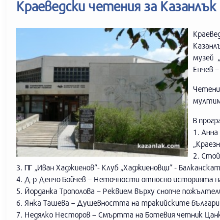
Краеведски четения за Казанлък
Краевед
Казанл
музей 
Енчев –
Четени
мултим
В прогр
1. Анн
„Краезн
2. Стой
3. ПГ „Иван Хаджиенов”- Клуб „Хаджиеновци” - Балканска
4. Д-р Денчо Бойчев – Неточности относно историята на
5. Йорданка Трополова – Реквием върху снопче пожълте
6. Янка Ташева – Душевността на тракийските българи
7. Недялко Несторов – Смъртта на Ботевия четник Ца