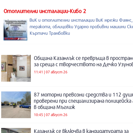
Отоплителни инсталации-Кибо 2
ВиК и отоплителни инсталации ВиК мрежи Фаянс,
теракота, облицовки Ударно пробивни машини Ск
Къртачи Трамбовки
Община Казанлък се превръща в простра
за среща с творчеството на Дечко Узуно
11:41 | 07 август 26
87 моторни превозни средства и 112 душ
проверени при специализирана полицейска 
в община Мъглиж
10:45 | 07 август 26
Казанлък се включва в кандидатурата за