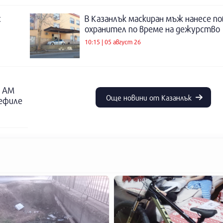
с
В Казанлък маскиран мъж нанесе по
охранител по време на дежурство
10:15 | 05 август 26
о АМ
Още новини от Казанлък
дефиле