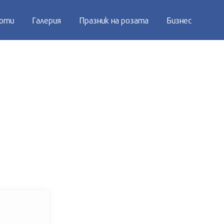
оти
Галерия
Празник на розата
Бизнес