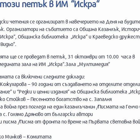
 този петък в ИМ “Искра“
ски четения се организират в навечерието на Деня на будит
ък. Организатори на събитието са Община Казанлък, Истори
„Искра”, Общинска библиотека „Искра” и Краеведско дружест
 Видьо”.
ята ще се проведат в петък, 31 октомври от 10.00 часа в
едината зала на ИМ „Искра”.Зала „Мултимедия”
амата са включени следните доклади:
а Кожухарова – 90 години от създаването на отделите отдел
ание” и “Редки и ценни издания” на Общинска библиотека „Иск
ко Стойков – Песенното богатство на с. Запалня
та война през погледа на един казанлъчанин /Писмата на Генчо
 с. Голямо Дряново от български автори
ли писма /Писма от фронта по време на Първата световна вой
нко Минков – Комитата