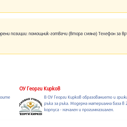
орени позиции: помощник-готвачи (втора смяна) Телефон за вр
ОУ Георги Кирков
воите
В ОУ Георги Кирков образованието и гри
ръка за ръка. Модерна материална база в 
корпуса - начален и прогимназиален.