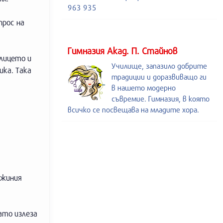
963 935
прос на
Гимназия Акад. П. Стайнов
 лицето и
Училище, запазило добрите
ика. Така
традиции и доразвиващо ги
в нашето модерно
съвремие. Гимназия, в която
всичко се посвещава на младите хора.
джиния
ато излеза