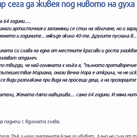
р сега да живея под нивото на духа 
4 години.....
наги артистичния и запомянщ се стил на обличане, но и зара
емето и годините... някъде около 40-те. Другите пуснала в...
ашната си слава на една от местните красиви и доста ухажван
елязват отдалеч.
ето твърди, че най-голямата є мъка е, ”пълното противоречи
ътешествие Мариана, онази вечна Нора е открила, че не иска
е види разплакана при вида на просещи деца, а на прозорците
атели, Жената-Лято навършва.... само 64 години. И няма нит
а паднеш с вдигната глава.
ргия. Пък и нали уморените коне ги убиват. Дано не съм от т