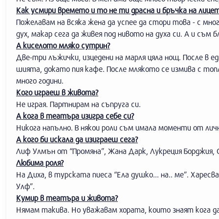
Как усмири времето и то не ти драсна и бръчка на лице
Пожелавам на всяка жена да успее да стори това - с мн
дух, макар сега да живея под нивото на духа си. А и съм б
А киселото мляко сутрин?
Две-три лъжички, изцедени на марля цяла нощ. После в е
шията, докато пия кафе. После млякото се измива с топл
много години.
Кого играеш в живота?
Не играя. Партнирам на съпруга си.
А кога в театъра изигра себе си?
Никога напълно. В някои роли съм имала моменти от личн
А кого би искала да изиграеш сега?
Лиф Улмън от “Промяна”, Жана Дарк, Лукреция Борджия,
Любима роля?
На Диха, в турската пиеса “Ела душко... на.. ме”. Хар
Улф”.
Кумир в театъра и живота?
Нямам такива. Но уважавам хората, които знаят кога да 