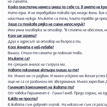
на сцената.
Колко пластични намеси имаш по себе си, в името на к
Нито една. И не оправдавам такива при млади жени. Бих 
наистина нужда. Мъжете са тези, които трябва да прец
Защо си толкова рядко на сцена напоследък?
Има умна поговорка за отговор: “В стаята на обесения, не
Кога ще играеш?
Друг е адресът за отговор на въпроса ти.
Кога жената е най-хубава?
Винаги. Стига тя самата да пожелае това.
Мъжете са?
Не срещнах аналог на съпруга ми.
Новото поколение актьори плаши ли те?
Не. Много им се радвам. И много искрено им желая успе
още не са се разболели от звездомания. Много харесвам
Големият комплимент на живота ти?
От човека-Парламент е - Гиньо Ганев. Преди години, на 
Какво не прости?
В живота съм добрият глупак. На никого не съм се разсъ