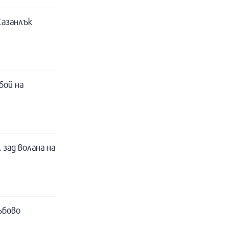
Казанлък
бой на
 зад волана на
ъбово