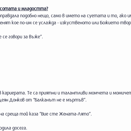
расотата и младостта?
оправдала подобно нещо, само в името на суетата и то, ако и
енят кое по-им се услажда - изкуственото или Божието твор
 се говори за въже”.
х в кариерата. Те са приятни и талантливи момчета и момиче
 Деян Донков от “Балканът не е мъртъв”.
една среща той каза ”Вие сте Жената-Лято”.
рдила досега.