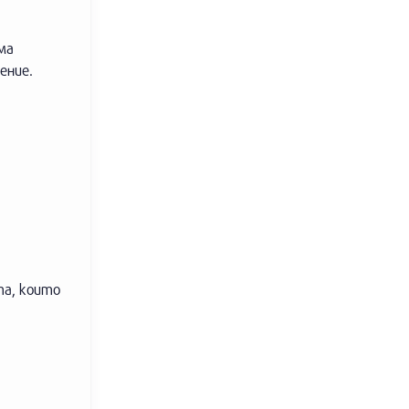
ма
ение.
та, които