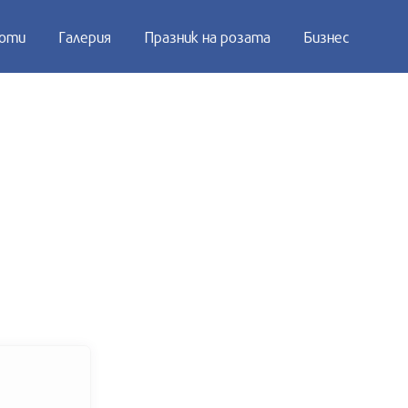
оти
Галерия
Празник на розата
Бизнес