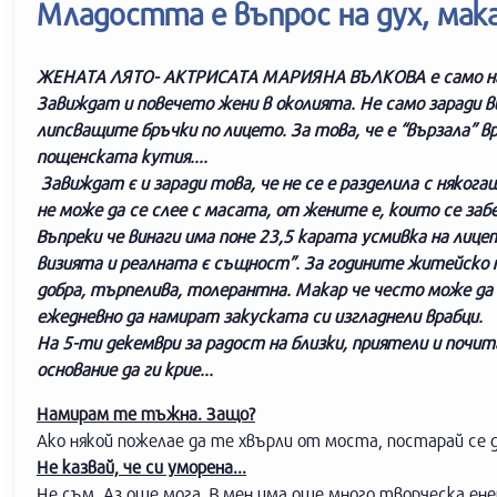
Младостта е въпрос на дух, мака
ЖЕНАТА ЛЯТО- АКТРИСАТА МАРИЯНА ВЪЛКОВА е само на 6
Завиждат и повечето жени в околията. Не само заради ви
липсващите бръчки по лицето. За това, че е “вързала” вр
пощенската кутия....
Завиждат є и заради това, че не се е разделила с няког
не може да се слее с масата, от жените е, които се заб
Въпреки че винаги има поне 23,5 карата усмивка на лиц
визията и реалната є същност”. За годините житейско п
добра, търпелива, толерантна. Макар че често може да с
ежедневно да намират закуската си изгладнели врабци.
На 5-ти декември за радост на близки, приятели и почит
основание да ги крие...
Намирам те тъжна. Защо?
Ако някой пожелае да те хвърли от моста, постарай се д
Не казвай, че си уморена...
Не съм. Аз още мога. В мен има още много творческа ене