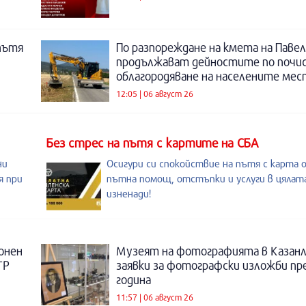
пътя
По разпореждане на кмета на Павел
продължават дейностите по почи
облагородяване на населените мес
12:05 | 06 август 26
Без стрес на пътя с картите на СБА
ни
Осигури си спокойствие на пътя с карта 
я при
пътна помощ, отстъпки и услуги в цялата
изненади!
онен
Музеят на фотографията в Казанл
ТР
заявки за фотографски изложби пр
година
11:57 | 06 август 26