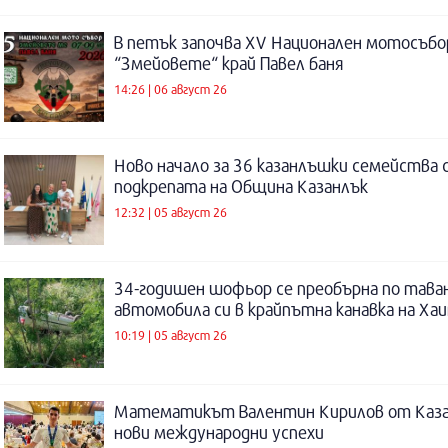
В петък започва XV Национален мотосъбо
“Змейовете“ край Павел баня
14:26 | 06 август 26
Ново начало за 36 казанлъшки семейства 
подкрепата на Община Казанлък
12:32 | 05 август 26
34-годишен шофьор се преобърна по таван
автомобила си в крайпътна канавка на Ха
10:19 | 05 август 26
Математикът Валентин Кирилов от Каза
нови международни успехи