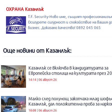
ОХРАНА Казанлък
T.F. Security-Ново име, същият професионализъ
Осигурете сигурност и спокойствие на вашия д
бизнес. Доказано качество! 0892 045 065
Още новини от Казанлък:
Казанлък се включва в кандидатурата за
Европейска столица на културата през 20
14:14 | 06 август 26
Малко след полунощ закопчаха млад шофь
Казанлък, дал положителна проба за нарк
10:08 | 06 август 26