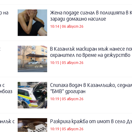
р на
Жена подаде сигнал в полицията в 
заради домашно насилие
10:14 | 06 август 26
с
В Казанлък маскиран мъж нанесе по
охранител по време на дежурство
10:15 | 05 август 26
 с
Спипаха водач в Казанлъшко, седнал
инбоаз
“БМВ“ дрогиран
10:19 | 05 август 26
нлък с
Разкриха кражба от имот в село Д
10:19 | 05 август 26