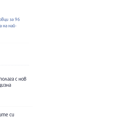
овци за 96
 на най-
полага с нов
цизна
ите си