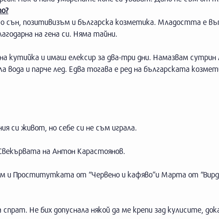
то?
ого сън, позитивизъм и българска козметика. Младостта е въ
лагодарна на гена си. Няма тайни.
дна кутийка и имаш елексир за два-три дни. Намазвам сутрин
а вода и парче лед. Едва тогава е ред на българската козмет
ия си живот, но себе си не съм играла.
 Свекървата на Антон Карастоянов.
есвам и Проститутката от “Червено и кафяво”и Марта от “Вир
спрат. Не бих допуснала някой да ме крепи зад кулисите, док