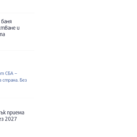
 баня
стване и
та
от СБА –
 страна. Без
ък приема
ез 2027