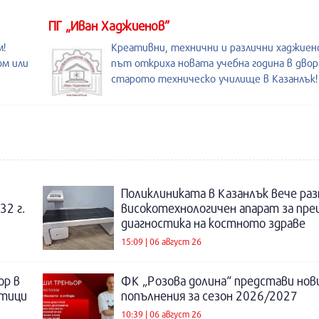
ПГ „Иван Хаджиенов”
м!
Креативни, технични и различни хаджиен
ом или
път откриха новата учебна година в двора
старото техническо училище в Казанлък!
Поликлиниката в Казанлък вече раз
32 г.
високотехнологичен апарат за пре
диагностика на костното здраве
15:09 | 06 август 26
ор в
ФК „Розова долина“ представи нов
отици
попълнения за сезон 2026/2027
10:39 | 06 август 26