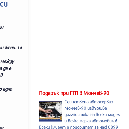
си
ди
и жени. Тя
е между
 да е
 й
о едно
Подарък при ГТП в Мончев-90
Единствено автосервиз
Мончев-90 извършва
диагностика на всеки модел
и всяка марка автомобили!
Всеки клиент е приоритет за нас! 0899
ях.