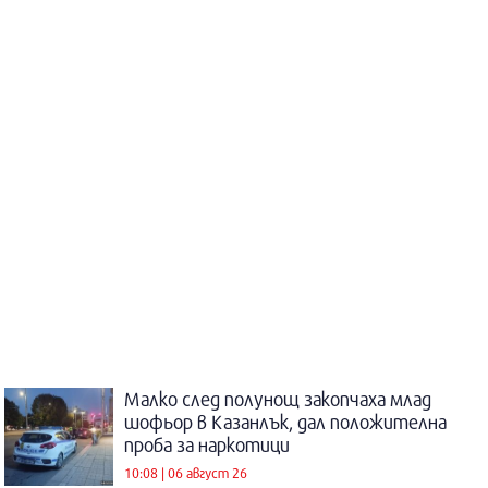
Малко след полунощ закопчаха млад
шофьор в Казанлък, дал положителна
проба за наркотици
10:08 | 06 август 26