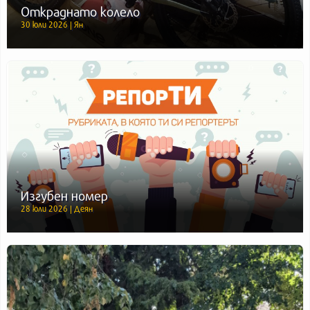
Откраднато колело
30 юли 2026 | Ян
Изгубен номер
28 юли 2026 | Деян