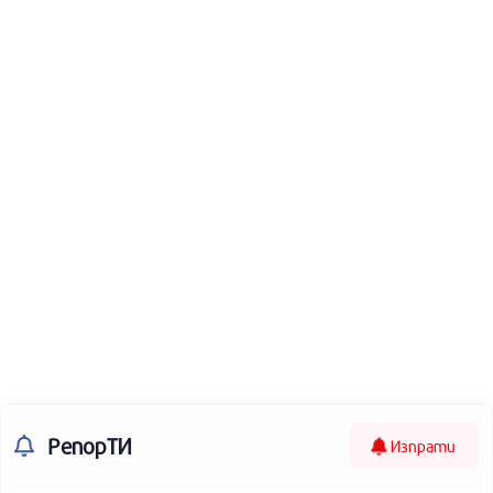
РепорТИ
Изпрати