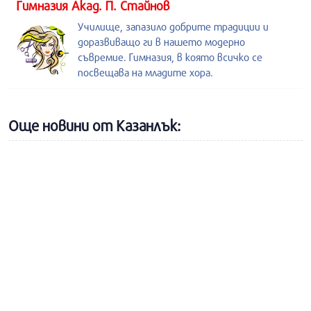
Гимназия Акад. П. Стайнов
Училище, запазило добрите традиции и
доразвиващо ги в нашето модерно
съвремие. Гимназия, в която всичко се
посвещава на младите хора.
Още новини от Казанлък: