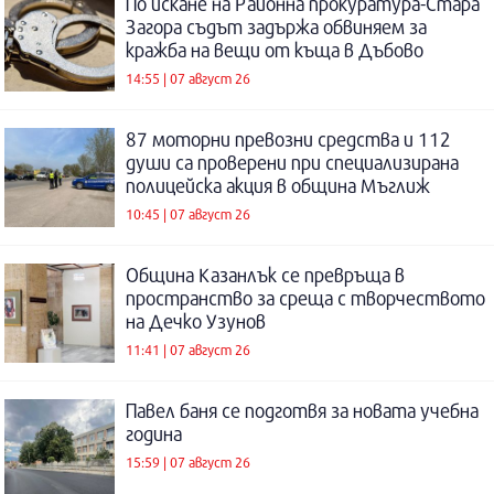
По искане на Районна прокуратура-Стара
Загора съдът задържа обвиняем за
кражба на вещи от къща в Дъбово
14:55 | 07 август 26
87 моторни превозни средства и 112
души са проверени при специализирана
полицейска акция в община Мъглиж
10:45 | 07 август 26
Община Казанлък се превръща в
пространство за среща с творчеството
на Дечко Узунов
11:41 | 07 август 26
Павел баня се подготвя за новата учебна
година
15:59 | 07 август 26