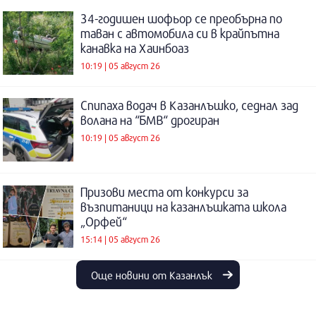
34-годишен шофьор се преобърна по
таван с автомобила си в крайпътна
канавка на Хаинбоаз
10:19 | 05 август 26
Спипаха водач в Казанлъшко, седнал зад
волана на “БМВ“ дрогиран
10:19 | 05 август 26
Призови места от конкурси за
възпитаници на казанлъшката школа
„Орфей“
15:14 | 05 август 26
Още новини от Казанлък