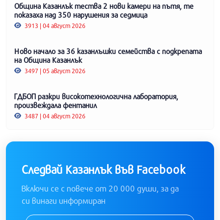
Община Казанлък тества 2 нови камери на пътя, те
показаха над 350 нарушения за седмица
3913 | 04 август 2026
Ново начало за 36 казанлъшки семейства с подкрепата
на Община Казанлък
3497 | 05 август 2026
ГДБОП разкри високотехнологична лаборатория,
произвеждала фентанил
3487 | 04 август 2026
Следвай Казанлък във Facebook
Включи се с повече от 20 000 души, за да
си винаги информиран