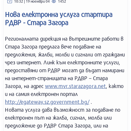
10:32 | 19 ноември 04
1452
Нова електронна услуга стартира
РДВР - Стара Загора
Регионалната дирекция на вътрешните работи в
Стара Загора предлага вече подаване на
предложения, жалби, молби и сигнали от граждани
чрез интернет. Линк към електронните услуги,
предоставяни от РДВР могат да бъдат намирани
на интернет-страницата на РДВР – Стара
Загора, на адрес
www.mvr.starazagora.net
, както
и на самия електронен портал
http://egateway.sz.government.bg/
.
Новата услуга дава възможност за подаване по
електронен път на жалба, сигнал, молба или
предложение до РДВР Стара Загора, или на