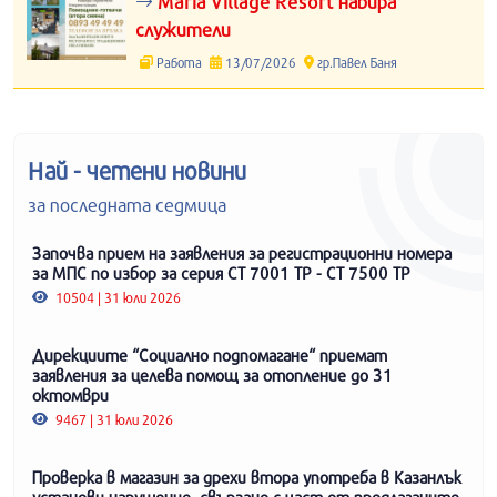
Maria Village Resort набира
служители
Работа
13/07/2026
гр.Павел Баня
Най - четени новини
за последната седмица
Започва прием на заявления за регистрационни номера
за МПС по избор за серия СТ 7001 ТР - СТ 7500 ТР
10504 | 31 юли 2026
Дирекциите “Социално подпомагане“ приемат
заявления за целева помощ за отопление до 31
октомври
9467 | 31 юли 2026
Проверка в магазин за дрехи втора употреба в Казанлък
установи нарушение, свързано с част от предлаганите