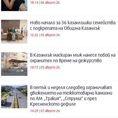
10:14 | 06 август 26
Ново начало за 36 казанлъшки семейства
с подкрепата на Община Казанлък
12:32 | 05 август 26
В Казанлък маскиран мъж нанесе побой на
охранител по време на дежурство
10:15 | 05 август 26
В петък и неделя следобед ограничават
движението на тежкотоварни камиони
по АМ „Тракия“, „Струма“ и през
Кресненското дефиле
14:29 | 07 август 26