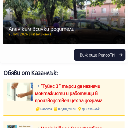
Апел към всички родители
23 юли 2026 | казанлъчанка
Виж още РепорТИ
Обяви от Казанлък:
“Туйнс 3“ търси да назначи
монтажисти и работници в
производствен цех за дограма
Работа
07/08/2026
гр.Казанлък