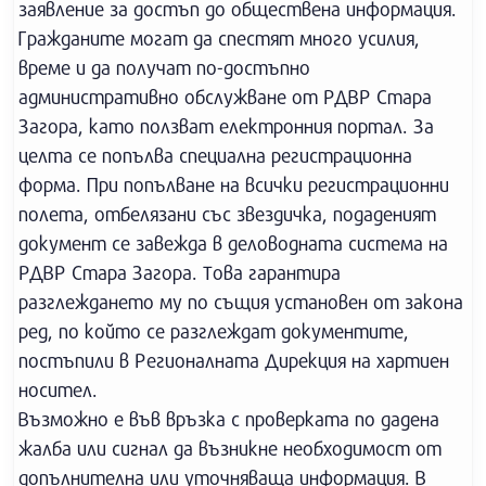
заявление за достъп до обществена информация.
Гражданите могат да спестят много усилия,
време и да получат по-достъпно
административно обслужване от РДВР Стара
Загора, като ползват електронния портал. За
целта се попълва специална регистрационна
форма. При попълване на всички регистрационни
полета, отбелязани със звездичка, подаденият
документ се завежда в деловодната система на
РДВР Стара Загора. Това гарантира
разглеждането му по същия установен от закона
ред, по който се разглеждат документите,
постъпили в Регионалната Дирекция на хартиен
носител.
Възможно е във връзка с проверката по дадена
жалба или сигнал да възникне необходимост от
допълнителна или уточняваща информация. В