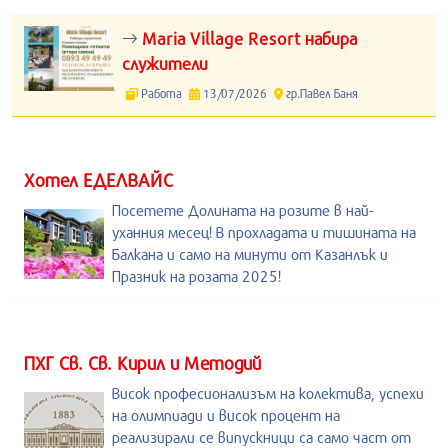
Maria Village Resort набира
служители
Работа
13/07/2026
гр.Павел Баня
Хотел ЕДЕЛВАЙС
Посетете Долината на розите в най-
уханния месец! В прохладата и тишината на
Балкана и само на минути от Казанлък и
Празник на розата 2025!
ПХГ Св. Св. Кирил и Методий
Висок професионализъм на колектива, успехи
на олимпиади и висок процент на
реализирали се випускници са само част от