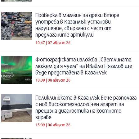
Проверка в магазин за дрехи втора
употреба в Казанлък установи
нарушение, свързано с част от
предлаганите артикули
10:47 | 07 август 26
Фотографската изложба „Светлината
можем да я чуем“ на Ивайло Нягалов ще
бъде представена в Казанлък
10:09 | 08 август 26
Поликлиниката в Казанлък вече разполага
с нов високотехнологичен апарат за
прецизна диагностика на костното
здраве
15:09 | 06 август 26