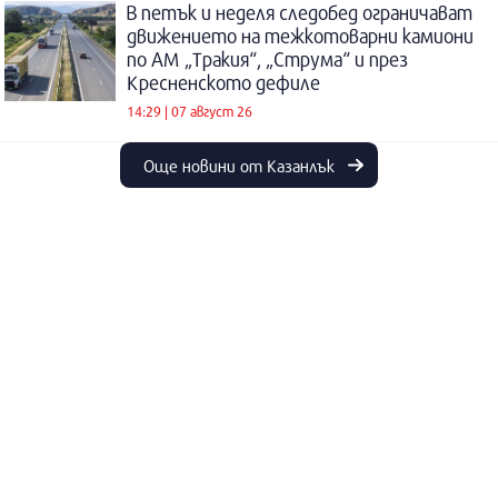
В петък и неделя следобед ограничават
движението на тежкотоварни камиони
по АМ „Тракия“, „Струма“ и през
Кресненското дефиле
14:29 | 07 август 26
Още новини от Казанлък