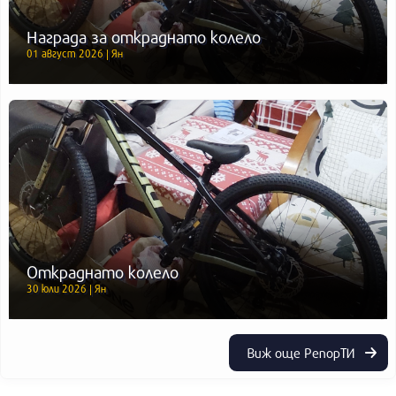
Награда за откраднато колело
01 август 2026 | Ян
Откраднато колело
30 юли 2026 | Ян
Виж още РепорТИ