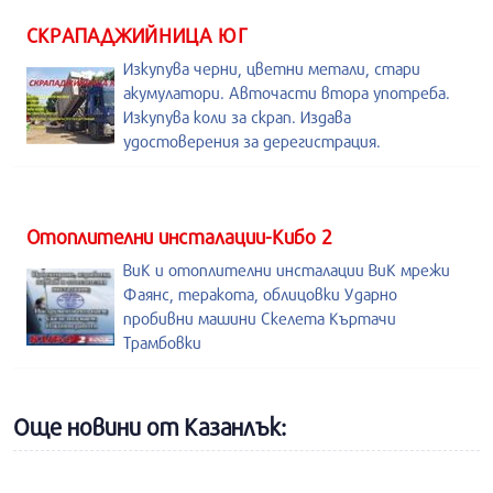
СКРАПАДЖИЙНИЦА ЮГ
Изкупува черни, цветни метали, стари
акумулатори. Авточасти втора употреба.
Изкупува коли за скрап. Издава
удостоверения за дерегистрация.
Отоплителни инсталации-Кибо 2
ВиК и отоплителни инсталации ВиК мрежи
Фаянс, теракота, облицовки Ударно
пробивни машини Скелета Къртачи
Трамбовки
Още новини от Казанлък: