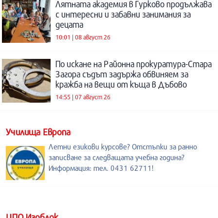
Лятната академия в Гурково продължава
с интересни и забавни занимания за
децата
10:01 | 08 август 26
По искане на Районна прокуратура-Стара
Загора съдът задържа обвиняем за
кражба на вещи от къща в Дъбово
14:55 | 07 август 26
Училища Европа
Летни езикови курсове? Отстъпки за ранно
записване за следващата учебна година?
Информация: тел. 0431 62711!
ЦПО Изоблок