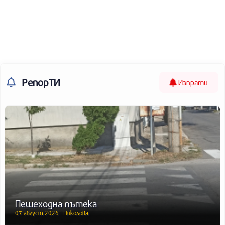
РепорТИ
Изпрати
Пешеходна пътека
07 август 2026 | Николова