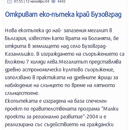
07:55 | 12 ноември 04
4442
Откриват еко-пътека край Бузовград
Нова екотъпека до най- запазения мегалит в
България, известен като Врата на Богинята, бе
открита в землището над село Бузовград-
Казанлъшко. В изграждането на съоръжението са
вложени 7 хиляди лева.Мегалитът представлява
древно астрономическо култово съоръжение,
използвано в практиката на древните жрици за
наблюдение на слънцето по време на лятното
слънцестоене.
Екопътеката е изградена на база спечелен
проект по правителствената програма “Малки
проекти за регионално развитие”-2004 и е
реализирана със съдействието на граждански