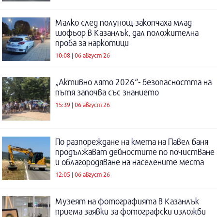
Малко след полунощ закопчаха млад
шофьор в Казанлък, дал положителна
проба за наркотици
10:08 | 06 август 26
„Активно лято 2026“- безопасността на
пътя започва със знанието
15:39 | 06 август 26
По разпореждане на кмета на Павел баня
продължават дейностите по почистване
и облагородяване на населените места
12:05 | 06 август 26
Музеят на фотографията в Казанлък
приема заявки за фотографски изложби