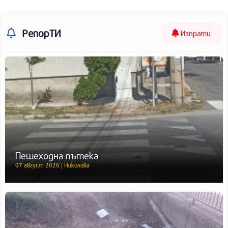
РепорТИ
Изпрати
Пешеходна пътека
07 август 2026 | Николова