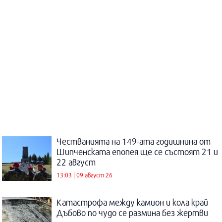
Честванията на 149-ата годишнина от
Шипченската епопея ще се състоят 21 и
22 август
13:03 | 09 август 26
Катастрофа между камион и кола край
Дъбово по чудо се размина без жертви