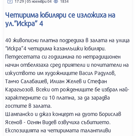
17:29 | 05 ноември 04
1834
Четирима юбиляри се изложиха на
ул.”Искра” 4
40 живописни платна подредиха в залата на улица
“Искра”4 четирима казанлъшки юбиляри.
Петдесетата си годишнина по нетрадиционен
начин отбелязаха сред приятели и почитатели на
изкуството им художниците Васил Радулов,
Танчо Салабашев, Илиан Желев и Стефан
Карагьозов. Всеки от рождениците бе избрал най-
характерните си 10 платна, за да зарадва
гостите в залата.
Шампанско и джаз концерт на дуото Борислав
Ясенов - Огнян Видев озвучиха събитието.
Експозицията на четиримата талантливи