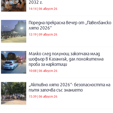
2032 г.
14:14 | 06 август 26
Поредна прекрасна вечер от „Павелбанско
лято 2026“
12:19 | 09 август 26
Малко след полунощ закопчаха млад
шофьор в Казанлък, дал положителна
проба за наркотици
10:08 | 06 август 26
„Активно лято 2026“- безопасността на
пътя започва със знанието
15:39 | 06 август 26