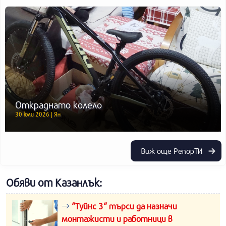
Откраднато колело
30 юли 2026 | Ян
Виж още РепорТИ
Обяви от Казанлък:
“Туйнс 3“ търси да назначи
монтажисти и работници в