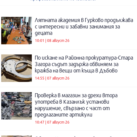
Лятната академия в Гурково продължава
с интересни и забавни занимания за
децата
10:01 | 08 август 26
По искане на Районна прокуратура-Стара
Загора съдът задържа обвиняем за
кражба на вещи от къща в Дъбово
14:55 | 07 август 26
Проверка в магазин за дрехи втора
употреба в Казанлък установи
нарушение, свързано с част от
предлаганите артикули
10:47 | 07 август 26