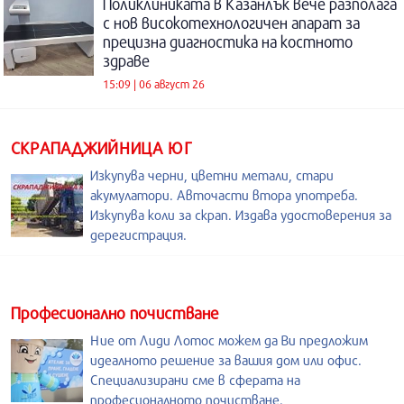
Поликлиниката в Казанлък вече разполага
с нов високотехнологичен апарат за
прецизна диагностика на костното
здраве
15:09 | 06 август 26
СКРАПАДЖИЙНИЦА ЮГ
Изкупува черни, цветни метали, стари
акумулатори. Авточасти втора употреба.
Изкупува коли за скрап. Издава удостоверения за
дерегистрация.
Професионално почистване
Ние от Лиди Лотос можем да Ви предложим
идеалното решение за вашия дом или офис.
Специализирани сме в сферата на
професионалното почистване.