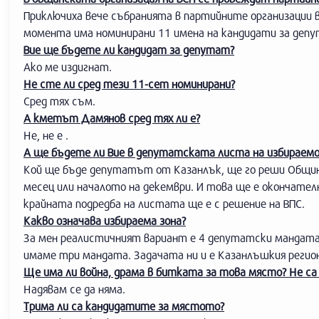
Приключиха вече събранията в партийните организации 
момента има номинирани 11 имена на кандидати за депу
Вие ще бъдете ли кандидат за депутат?
Ако ме издигнат.
Не сте ли сред тези 11-сет номинирани?
Сред тях съм.
А кметът Дамянов сред тях ли е?
Не, не е .
А ще бъдете ли Вие в депутатската листа на избираем
Кой ще бъде депутатът от Казанлък, ще го реши Общинс
месец или началото на декември. И това ще е окончател
крайната подредба на листата ще е с решение на ВПС.
Какво означава избираема зона?
За мен реалистичният вариант е 4 депутатски мандата,
имаме три мандата. Задачата ни и е Казанлъшкия регио
Ще има ли война, драма в битката за това място? Не са
Надявам се да няма.
Трима ли са кандидатите за мястото?