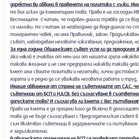
директно Ви обвини в правенето на политика с лъжи. Им
Не бих искал да коментирам това. Право е на господин И
вестниците .Считам, че подобен диалог трябва да се во
се наложи. Не считам за необходимо да водя диалог по с
толерантен човек, но има Правилник, закон. Продължавам
съвет, наблюдавам неговите изказвания, предложения, но 
За една година Общинският съвет успя ли да преодолее 
Ако някой е очаквал от мен или от нашата група някакво
такова желание и не сме предприели никакви такива дей
кмет има своите позитиви и негативи, лични достойнств
хората и е редно да се уважава неговата работа и труд, 
Имаше обвинения от страна на съветниците от СДС, че п
съветници от БСП и НДСВ, без съгласуване в съответна
допускате това? И съгласува ли кмета с Вас пътуваният
Право на кмета е да прецени кого да включи в делегация
това да не бъде съгласувано с Председателския съвет в
съм включвал съветници в задграничните си пътувания. 
е задължително.
В общинската организация на БСП се провеждат партийни