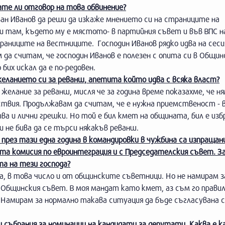
ате ли отговор на това обвинение?
ван Иванов да реши да изкаже мнението си на страниците на
ди там, където му е мястото- в партийния съвет и във ВПС на
траниците на вестниците. Господин Иванов рядко идва на сеси
 да считам, че господин Иванов е полезен с опита си в Общин
бих искал да е по-редовен.
желанието си за реванш, апетита който идва с всяка власт?
 желание за реванш, мисля че за година време показахме, че н
ствия. Продължавам да считам, че е нужна приемственост - 
а и лични грешки. Но той е бил кмет на общината, бил е изб
и не бива да се търси някакъв реванш.
рез тази една година в командировки в чужбина са изпращан
та комисия по евроинтеграция и с Председателския съвет. З
а на тези господа?
та, в това число и от общинските съветници. Но не намирам 
 Общинския съвет. В моя мандат като кмет, аз съм го правил
Намирам за нормално такава ситуация да бъде съгласувана с 
 събрания за номинации на кандидати за депутати. Каква е 