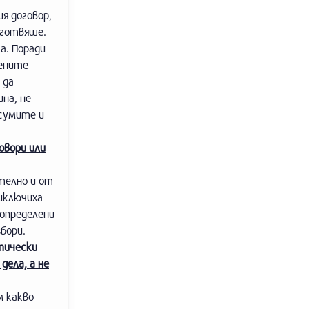
ия договор,
дготвяше.
а. Поради
вените
 да
на, не
 сумите и
овори или
ително и от
иключиха
 определени
бори.
тически
ела, а не
м какво