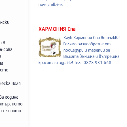
почистване.
ински
ХАРМОНИЯ Спа
Клуб Хармония Спа ви очаква!
т в
Голямо разнообразие от
ансова
процедури и терапии за
е
Вашата външна и вътрешна
красота и здраве! Тел.: 0878 931 668
на
ното
ческа воля
ва година
еатър, нито
и с ясното