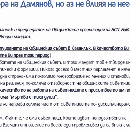
а на Дамянов, но аз не влияя на не
занлък и председател на Общинската организация на БСП. Бив
 втори мандат.
туирането на Общинския съвет в Казанлък, В качеството Ви 
те Ви през този период?
работата на Общинския съвет. В този мандат той е твърде и
тически формации. Никога досега в местния парламент е ням
на страна- има по-голямо многообразие на мнения и станови
на решения, по-голяма отговорност на общинските съветниц
я качеството на работа на съветниците и присътвието им по
 има “мъртви и тихи души”.
 ли направи голяма част от съветниците по- дисциплинирани
ам. Факт е, че има съветници, които идват неподготвени на
 вземат отношение по всеки един проблем,без да са вникнали