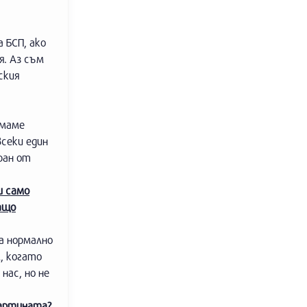
 БСП, ако
я. Аз съм
ския
ямаме
всеки един
ран от
и само
ащо
за нормално
, когато
нас, но не
картината?