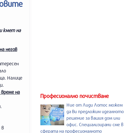
говите
ш кмет на
на негов
нтересен
ало
ща. Налице
и.
 време на
Професионално почистване
Ние от Лиди Лотос можем
.
да Ви предложим идеалното
решение за вашия дом или
офис. Специализирани сме в
 в
сферата на професионалното