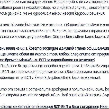
еска сила или по друга линия. Нищо подобно не се старая да п
ваща роля за неговия избор, но в никакъв случай , много кат
мога да кажа, че не одобрявам някои негови кадрови решения.
 за тях, когато кметът го е търсил. Общинският съвет е от
естната изпълнителна власт. Бил съм от другата страна и 
то съм се мъчил да управлявам Общинския съвет като кмет. 
ганизация на БСП, когато господин Дамянов стана официалния
ще имате обеца на ухото с този избор, след опита от преди
о време съжалява ли БСП за партийното си решение?
 и бих се въздържал от подобна оценка сега. Наближава год
 БСП ще го разгледа и ще излезе със своя официална политич
тношенията на БСП с кмета Дервишев и с кмета Дамянов.
нито от срещи с останалите граждани и политически сили, к
воя страна ние не сме упражнявали кой знае какъв натиск вър
инският съветник от коалиция БСП-БКП и Ваш съпартиец Иван