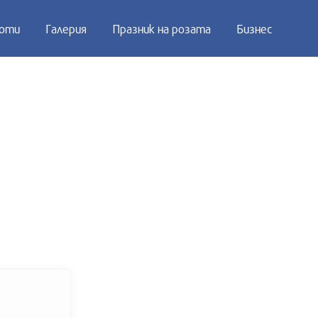
оти
Галерия
Празник на розата
Бизнес