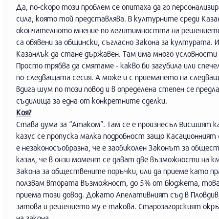
Да, по-скоро този проблем се опитаха да го персонали
сила, която той представлява. В културните среди Каза
окончателното мнение по легитимността на решението
са обявени за общински, съгласно Закона за културата.
Казанлък да стане държавен. Там има много условности 
Просто трябва да смятаме - какво би загубила или спече
по-следващата сесия. А може и с приемането на следващ
вдига шум по този повод и в определена степен се пред
съдилища за една от конкретните сделки.
Коя?
Става дума за “Атаком”. Там се е произнесъл Висшият к
казус се пропуска малка подробност защо Касационният
е незаконосъобразна, че е заобиколен Законът за общес
казал, че в онзи момент се дават две възможности на к
Закона за обществените поръчки, или да приеме като пр
ползвам втората възможност, до 5% от бюджета, това 
приема този довод. Докато Апелативният съд в Пловдив
затова и решението му е такова. Старозагорският окръ
на закона.