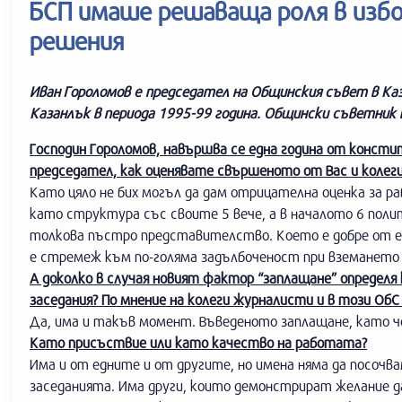
БСП имаше решаваща роля в избор
решения
Иван Гороломов e председател на Общинския съвет в Ка
Казанлък в периода 1995-99 година. Общински съветник
Господин Гороломов, навършва се една година от консти
председател, как оценявате свършеното от Вас и колеги
Като цяло не бих могъл да дам отрицателна оценка за 
като структура със своите 5 вече, а в началото 6 поли
толкова пъстро представителство. Което е добре от ед
е стремеж към по-голяма задълбоченост при вземането 
А доколко в случая новият фактор “заплащане” определ
заседания? По мнение на колеги журналисти и в този ОбС
Да, има и такъв момент. Въведеното заплащане, като че
Като присъствие или като качество на работата?
Има и от едните и от другите, но имена няма да посочв
заседанията. Има други, които демонстрират желание да