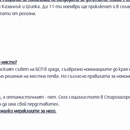
в Казанлък и Шипка. До 11-ти ноември ще приключат и в села
тати от региона.
о място?
кият съвет на БСП в града, съобразно номинациите до края 
но решение на местна почва. Но съгласно правилата за номи
 а оптимистичният - пет. Сега социалистите в Старозагорс
н да има свой пердставител.
 малко мераклиите за него.