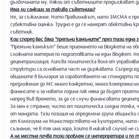
дълбочината му. Някои от съветниците продължават да
Има ли санкции за такива съветници?
Не, за съжалание. Нито Правилникът, нито ЗМСМА е пред
субективна оценка. Трудно е да се намерят обективни 
съветник.
Кои според Вас бяха “препъни камъните” през тази една
“Премъни камъкът” беше приемането на Бюджета на об
сложната материя по подготовката на един бюджет. Не 
децентрализация. Липсва политическа воля от управлява
структури са основната част на държавата. Съпредсед
общините в България за изработването на стандарти п
предложение до МС много конкретно, много компромисно
финансите и за новата година пак няма да бъдат приет
напред във времето, за да се случи финансовата децент
За мен е странно, чисто от политическа гледна точка, 
от мандата. Тази позиция на определена група общински
от Колегиума на Министерството на културата, нито о
съзнание, че в тях има хора, които в никакъв случай не 
А на местна почва този проблем се интерпретира и по т