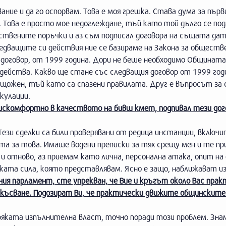
ание и да го оспорвам. Това е моя грешка. Става дума за първ
а. Това е просто мое недоглеждане, тъй като той дълго се по
ствените поръчки и аз съм подписал договора на същата дат
ледващите си действия ние се базираме на Закона за общест
договор, от 1999 година. Дори не беше необходимо Общината
 действа. Какво ще стане със следващия договор от 1999 годи
 нищожен, тъй като са спазени правилата. Друг е въпросът за
кулации.
дискомфортно в качеството на бивш кмет, подпивал тези дог
Тези сделки са били проверявани от редица инстанции, включ
а за това. Имаше водени преписки за тях срещу мен и те пр
и отново, аз приемам като лична, персонална атака, опит на
ата сила, която представлявам. Ясно е защо, наближават из
ия парламент, сте упрекван, че Вие и кръгът около Вас прак
ъсване. Подозират Ви, че практически движите общинските д
ряката изпълнителна власт, точно поради този проблем. Зна