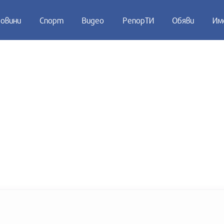
овини
Спорт
Видео
РепорТИ
Обяви
Им