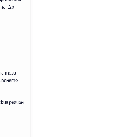
та. До
на този
нирането
кия регион