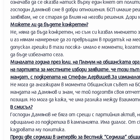
означава да се оказва натиск върху един кмет от политич
господин Дамянов сме в добри отношения. БСП имаше реша
заявявам, не се старая да влияя на негови решения. Дори 
Можете ли да бъдете конкретен?
Не, няма да бъда конкретен, но съм си казвал мнението
и аз нямам намерение да го превръщам в придатък на м
допускал грешки в тази посока- имало е моменти, кога
да бъде избегнато сега.
Миналата година през юли, на Пленум на общинската ор
на партията за местните избори заявихте, че този път 
мандат, с подкрепата на Стефан Дервишев.За изминалот
Не мога да ангажирам в момента Общинския съвет на БСП
мандата на Дамянов и знам, че той подготвя своя отчет.
позиция. Но мога да кажа, че има разлика между взаимо
В смисъл?
Господин Дамянов не бяга от срещи с партийния актив, 
официално го подкрепиха в кампанията. Има диалог. От с
кадровата му политика.
Преди две седмици в интервю за вестник “Седмица” общ