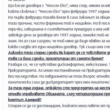
Що касае договора с “Нелсен Еко”, няма спор, нямам основ
който сключих с “Нелсен Еко” през февруари 1997 годин
На първи февруари тогава влезе в сила Законът за обще
тази причина, чисто формално той е нищожен. Но в пос
поръчки, извършена е съответната процедура и има нов 
завежда дело за договора от 1997 година, понеже той не
знам. Но аз съм сигурен, че той няма да бъде обявен за
какво следва от един нищожен договор. Тук също има спе
Доколко тези спорни сделки Ви карат да се чувствате 
това са били сделки, произтичащи от самото време?
Разбира се, че се чувствам дискомфортно, меко казано. 
Прокуратурата. Аз имам постановление на Прокуратурат
без последствия. Но повдигането на този въпрос отново 
политически сили да дискредитират чрез мен политическ
За тази една година, откакто сте председател на местн
отново управлявате Общината, след четиригодишно прек
кметът Дамянов?
Старая се да се дистанцирам, колкото мога повече от п