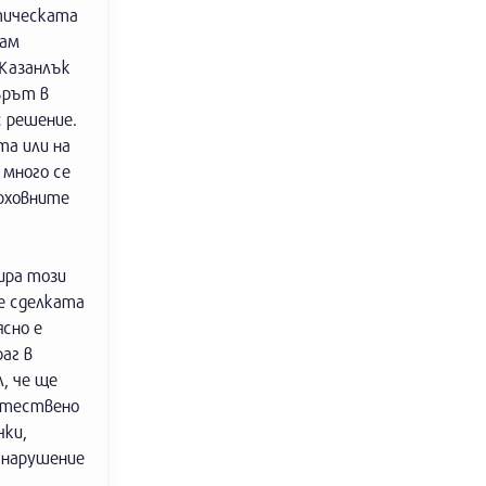
итическата
вам
Казанлък
ърът в
с решение.
та или на
 много се
ърховните
ира този
е сделката
ясно е
аг в
, че ще
естествено
чки,
 нарушение