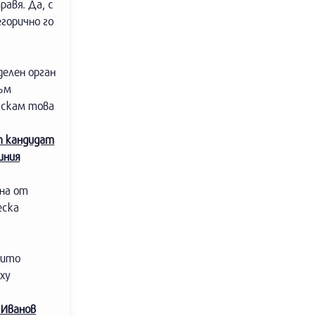
равя. Да, с
егорично го
делен орган
съм
Искам това
т кандидат
шния
ина от
еска
оито
ху
 Иванов