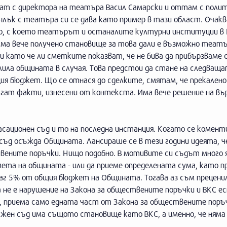
зират с директора на театъра Васил Самарски и оттам с пол
нлък с театъра си се дава като пример в тази област. Очак
, с което театърът и останалите културни институции в 
 Има вече получено становище за това дали е възможно теат
и като че ли сметките показват, че не бива да прибързваме 
лила общината в случая. Това предстои да стане на следваща
ия бюджет. Що се отнася до сделките, смятам, че прекалено
лагат факти, изнесени от контекста. Има вече решение на в
асационен съд и то на последна инстанция. Когато се комент
 съд осъжда Общината. Лансираше се в тези години идеята, ч
твените поръчки. Нищо подобно. В мотивите си съдът много 
мета на общината - или да приеме определената сума, като пр
аг 5% от общия бюджет на Общината. Тогава аз съм преценил
не е нарушение на Закона за обществените поръчки и ВКС 
, приема само едната част от Закона за обществените поръ
жен съд има същото становище като ВКС, а именно, че няма