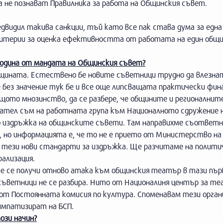
 не познават Правилника за работа на Общинския съвет.
видил такива санкции, тъй като все пак става дума за една
критерии за оценка ефективността от работата на един общ
 година от мандата на Общинския съвет?
щината. Естествено бе новите съветници трудно да влезна
без значение тук бе и все още липсващата практически фин
щото мнозинство, да се разбере, че общините и регионалнит
ател съм на работната група към Националното сдружение 
о издръжка на общинските съвети. Там направихме съответ
, но информацията е, че то не е прието от Министерство на
и тези нови стандарти за издръжка. Ще разчитаме на полити
рализация.
че се получи отново атака към общинския театър в тази пър
 съветници не се разбира. Нито от Националиня център за т
т Постоянната комисия по култура. Споменавам тези орган
симпатизират на БСП.
ози начин?