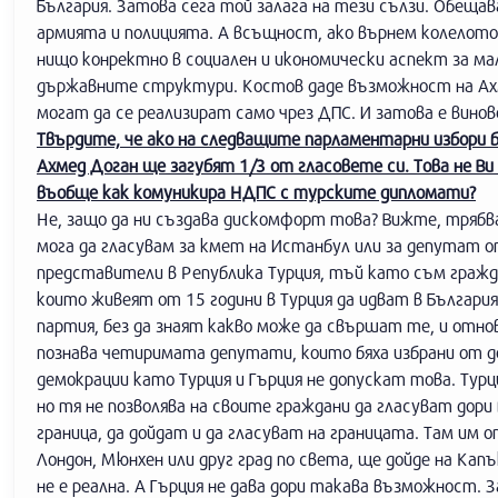
България. Затова сега той залага на тези сълзи. Обещав
армията и полицията. А всъщност, ако върнем колелото 
нищо конректно в социален и икономически аспект за м
държавните структури. Костов даде възможност на Ахме
могат да се реализират само чрез ДПС. И затова е винове
Твърдите, че ако на следващите парламентарни избори 
Ахмед Доган ще загубят 1/3 от гласовете си. Това не 
въобще как комуникира НДПС с турските дипломати?
Не, защо да ни създава дискомфорт това? Вижте, трябва 
мога да гласувам за кмет на Истанбул или за депутат о
представители в Република Турция, тъй като съм граждан
които живеят от 15 години в Турция да идват в България
партия, без да знаят какво може да свършат те, и отно
познава четиримата депутати, които бяха избрани от до
демокрации като Турция и Гърция не допускат това. Турц
но тя не позволява на своите граждани да гласуват дори
граница, да дойдат и да гласуват на границата. Там им 
Лондон, Мюнхен или друг град по света, ще дойде на Капъ
не е реална. А Гърция не дава дори такава възможност. 