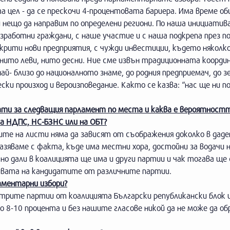
а цел - да се прескочи 4-процентовата бариера. Има време 
и нещо да направим по определени региони. По наша инициатива
езработни граждани, с наше участие и с наша подкрепа през 
азкрити нови предприятия, с чужди инвестиции, където някол
е нито леви, нито десни. Ние сме извън традиционната коорд
й- близо до националното знаме, до родния предприемач, до з
ки произход и вероизповедание. Както се казва: “нас ще ни п
дати за следващия парламент по места и каква е вероятност
а НДПС, НС-БЗНС или на ОБТ?
те на листи няма да зависят от съображения доколко в даден
азяваме с факта, къде има местни хора, достойни за водачи н
но дали в коалицията ще има и други партии и чак тогава ще 
твата на кандидатите от различните партии.
аментарни избори?
 трите партии от коалицията Български републикански блок 
о 8-10 процента и без нашите гласове никой да не може да об