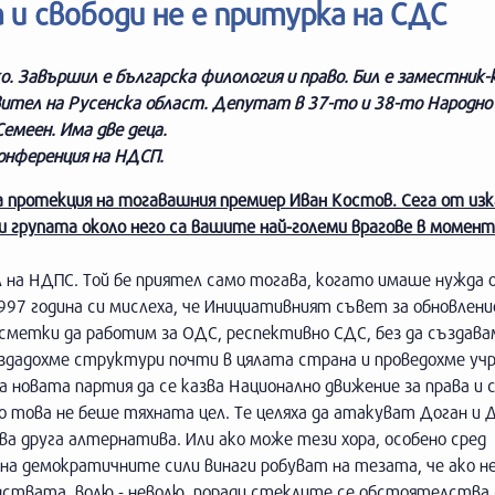
 и свободи не е притурка на СДС
ко. Завършил е българска филология и право. Бил е заместник
вител на Русенска област. Депутат в 37-то и 38-то Народно
емеен. Има две деца.
конференция на НДСП.
та протекция на тогавашния премиер Иван Костов. Сега от из
и групата около него са вашите най-големи врагове в момент
л на НДПС. Той бе приятел само тогава, когато имаше нужда 
97 година си мислеха, че Инициативният съвет за обновлени
 сметки да работим за ОДС, респективно СДС, без да създава
ъздадохме структури почти в цялата страна и проведохме уч
 новата партия да се казва Национално движение за права и с
това не беше тяхната цел. Те целяха да атакуват Доган и Д
ва друга алтернатива. Или ако може тези хора, особено сред
а демократичните сили винаги робуват на тезата, че ако не
инствата, волю - неволю, поради стеклите се обстоятелства 