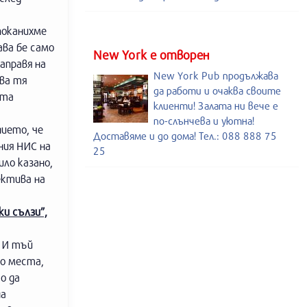
поканихме
ава бе само
New York е отворен
аправя на
New York Pub продължава
ава тя
да работи и очаква своите
ата
клиенти! Залата ни вече е
по-слънчева и уютна!
нието, че
Доставяме и до дома! Тел.: 088 888 75
ния НИС на
25
ло казано,
ектива на
и сълзи”,
. И тъй
по места,
о да
на