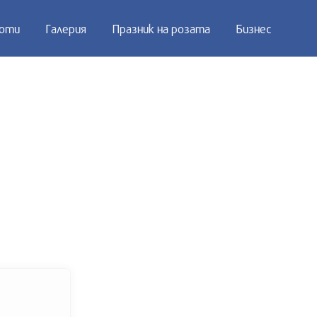
оти
Галерия
Празник на розата
Бизнес