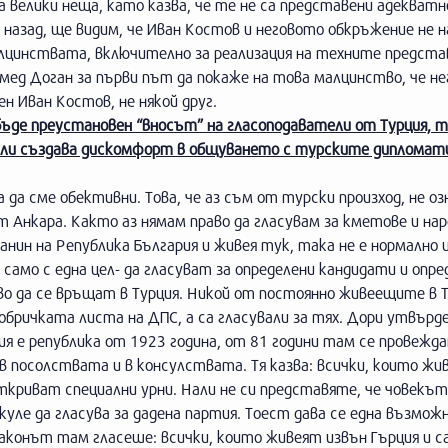
а велики неща, като казва, че те не са представени адекватн
назад, ще видим, че Иван Костов и неговото обкръжение не н
алцинствата, включително за реализация на техните предста
д Доган за първи път да покаже на това малцинство, че не
н Иван Костов, не някой друг.
бъде преустановен “вносът” на гласоподаватели от Турция, т
Ви ли създава дискомфорт в общуването с турските дипломат
да сме обективни. Това, че аз съм от турски произход, не озн
т Анкара. Както аз нямам право да гласувам за кметове и на
ин на Република България и живея тук, така не е нормално и
 само с една цел- да гласуват за определени кандидати и опре
во да се връщат в Турция. Никой от постоянно живеещите в Т
бричката листа на ДПС, а са гласували за тях. Дори утвърд
ия е република от 1923 година, от 81 години там се провежда
 в посолствата и в консулствата. Тя казва: всички, които жи
откриват специални урни. Нали не си представяте, че човекъ
куле да гласува за дадена партия. Тоест дава се една възмож
Законът там гласеше: всички, които живеят извън Гърция и с