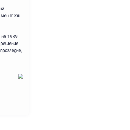
на
д мен тези
я на 1989
е решение
прогледне,