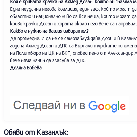
Коя е кривата крачка на Ахмед Доган, която би “наляла 
Една неудачна негова коалиция, един гаф, който могат да
областно и национално ниво са все неща, които могат да
криви крачки Доган и хората около него вече са направил
Какво е нужно на вашия избирател?
Да прогледне. И да не се самозаблуждава.Дори и в Казанл
година Ахмед Доган и ДПС са върнали турските ни имена
на Политбюро на ЦК на БКП, оповестено от Александър Л
вече няма начин да гласува за ДПС.
Деляна Бобева
Обяви от Казанлък: