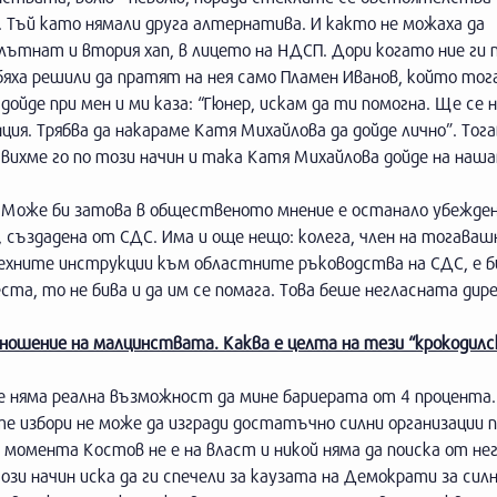
С. Тъй като нямали друга алтернатива. И както не можаха да
глътнат и втория хап, в лицето на НДСП. Дори когато ние ги 
яха решили да пратят на нея само Пламен Иванов, който тог
ойде при мен и ми каза: “Гюнер, искам да ти помогна. Ще се н
ция. Трябва да накараме Катя Михайлова да дойде лично”. Тог
авихме го по този начин и така Катя Михайлова дойде на наш
т. Може би затова в общественото мнение е останало убежде
я, създадена от СДС. Има и още нещо: колега, член на тогаваш
техните инструкции към областните ръководства на СДС, е би
еста, то не бива и да им се помага. Това беше негласната дир
тношение на малцинствата. Каква е целта на тези “крокодилск
е няма реална възможност да мине бариерата от 4 процента
е избори не може да изгради достатъчно силни организации 
 момента Костов не е на власт и никой няма да поиска от нег
и начин иска да ги спечели за каузата на Демократи за сил