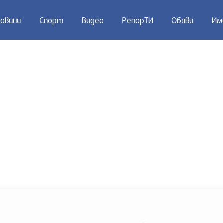
овини
Спорт
Видео
РепорТИ
Обяви
Им