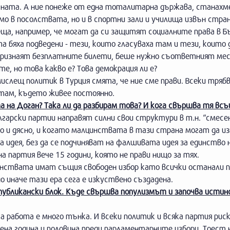
раната. А ние понеже от една тоталитарна държава, станахм
мо в посолствата, но и в спортни зали и училища извън стра
еща, например, че могат да си защитят социалните права в Б
 бяха подведени - тези, които гласуваха там и тези, които 
им признаят безплатните билети, беше нужно съответният ме
е, но това какво е? Това демокрация ли е?
ислещ политик в Турция смята, че ние сме прави. Всеки тряб
 там, където живее постоянно.
 на Доган? Така ли да разбирам това? И кога свършва тя вс
арски партии направят силни свои структури в т.н. “смесен
во и дясно, и когато малцинствата в тази страна могат да и
 идея, без да се подчиняват на фалшивата идея за единство 
 партия вече 15 години, която не прави нищо за тях.
инствата имат същия свободен избор като всички останали 
иначе тази ера сега е изкуствено създадена.
публикански блок. Къде свършва популизмът и започва исти
 работа е много тънка. И всеки политик и всяка партия рис
ена година и половина преди парламентарните избори. Тоест 