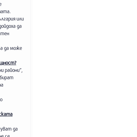
е
ната.
ългария или
дойдоха да
стен
ва да може
ъщност?
и райони”,
збират
на
по
нската
куват да
не се