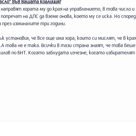
масло” във вашата коалиция?
 направят хората му до края на управлението, в това число и 
 попречат на ДПС да вземе онова, което му се иска. Но споре
и през изминалите три години.
ък установих, че все още има хора, които си мислят, че в кра
.А това не е така. Всички в тази страна знаят, че това беш
илов по БНТ. Когато заблудата изчезне, когато избирателят 