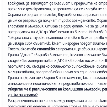
граждани, да заповядат да гласуват в пределите на ст
прекалено демократична, разрешихме да се гласува не са
Хората се редяха на опашки, внушаваха им се различни н
да им се разреши да получат турско гражданство. Хората
гласуват в България. Стигна се дори дотам, че за да 
председател на ДПС да “бие” печат на билета. Извинявайт
Говорил съм с турски политици за това и всеки трезво м
да избира своя съветник, кмет и народен представител
Тоест, ако това статукво се промени ще свърши и ерата
Ерата “Доган” свършва в момента, когато големите бълг
създавайки алтернативи на ДПС във всички посоки- в ля
партията си, съобразно социалното си положение, своята
малцинствата, представлявани само от една- единствена
Ерата на Доган ще свърши в онзи момент, когато малц
отношение на политическата представителност. Казано 
Убедете ме в различността на коалицията Български ре
грижа за хората?
Разграничителната линия между популизма и истинската
прескочат от едната или другата страна. БРБ бе създад