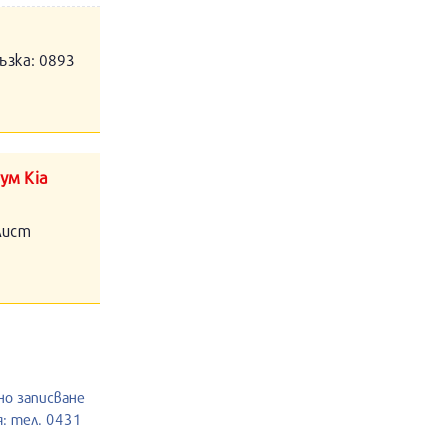
ъзка: 0893
ум Kia
алист
но записване
: тел. 0431