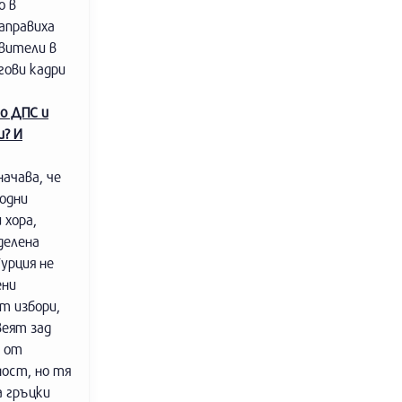
о в
аправиха
вители в
гови кадри
о ДПС и
и? И
ачава, че
родни
 хора,
делена
урция не
ени
т избори,
веят зад
т от
ност, но тя
а гръцки