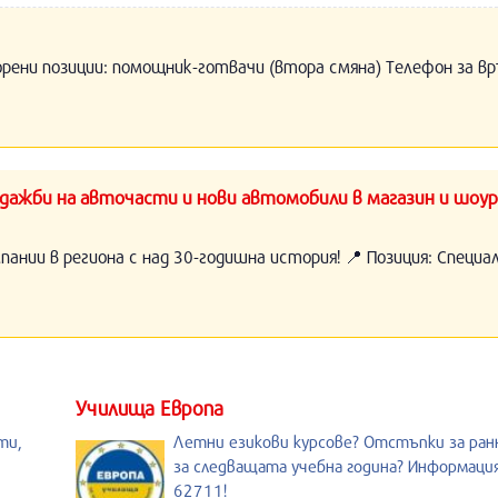
орени позиции: помощник-готвачи (втора смяна) Телефон за вр
ажби на авточасти и нови автомобили в магазин и шоур
нии в региона с над 30-годишна история! 📍 Позиция: Специ
Училища Европа
ти,
Летни езикови курсове? Отстъпки за ран
за следващата учебна година? Информация
62711!