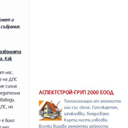
-кмет и
 събрание.
казванията
а. Как
от нас.
е на ДПС
ме силна
АСПЕКТСТРОЙ-ГРУП 2000 ЕООД
редителна
вободи.
Топлоизолации от алпинисти
ПС, но
или със скеле. Гипсокартон,
шпакловки, боядисване.
Кърти,чисти,извозва.
 е било
Всички видове ремонтни дейности
след