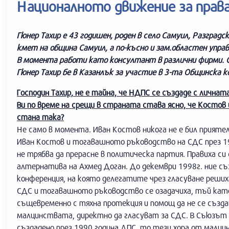
Националното движение за права
Гюнер Тахир е 43 годишен, роден в село Самуил, Разградс
кмет на община Самуил, а по-късно и зам.областен упра
В момента работи като консултант в различни фирми. С
Гюнер Тахир бе в Казанлък за участие в 3-та Общинска 
Господин Тахир, не е тайна, че НДПС се създаде с лична
Ви по време на срещи в страната става ясно, че Костов 
стана така?
Не само в момента. Иван Костов никога не е бил прияте
Иван Костов и тогавашното ръководство на СДС през 19
не трябва да прерасне в политическа партия. Правиха си
алтернатива на Ахмед Доган. До декември 1998г. ние с
конференция, на която делегатите чрез гласуване решиха
СДС и тогавашното ръководство се озадачиха, тъй като 
същевременно с тяхна протекция и помощ да не се създа
малцинствата, директно да гласуват за СДС. В Съюзът н
създадено през 1990 година ДПС, то тези хора от малц