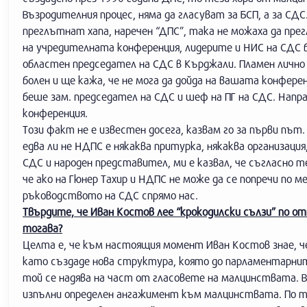
Възродителния процес, няма да гласуват за БСП, а за СД
преглътнат хапа, наречен “ДПС”, така не можаха да пре
на учредителната конференция, лидерите и НИС на СДС б
областен председател на СДС в Кърджали. Пламен лично д
болен и ще кажа, че не мога да дойда на вашата конферен
беше зам. председател на СДС и шеф на ПГ на СДС. Напр
конференция.
Този факт не е известен досега, казвам го за първи пъ
едва ли не НДПС е някаква притурка, някаква организаци
СДС и народен представител, ми е казвал, че съгласно 
че ако на Гюнер Тахир и НДПС не може да се попречи по м
ръководството на СДС спрямо нас.
Твърдите, че Иван Костов лее “крокодилски сълзи” по о
тогава?
Целта е, че към настоящия момент Иван Костов знае, ч
като създаде нова структура, която до парламентарнит
той се надява на част от гласовете на малцинствата. В
изпълни определен ангажимент към малцинствата. По тоз