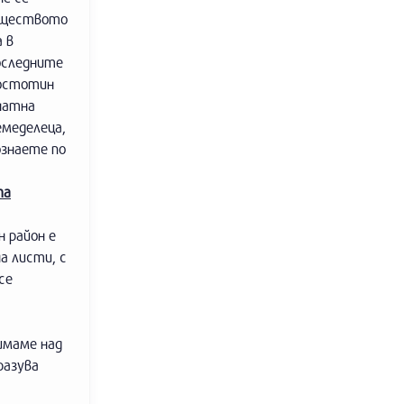
обществото
 в
последните
костотин
инатна
емеделеца,
ознаете по
та
 район е
а листи, с
се
имаме над
разува