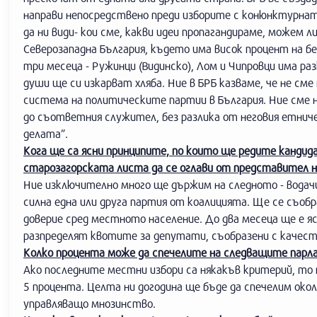
направи непосредствено преди изборите с конюнктурнат
да ни види- кои сме, какви идеи пропагандираме, можем л
Северозападна България, където има висок процент на б
три месеца - Ружинци (Видинско), Лом и Чипровци има р
души ще си изкарват хляба. Ние в БРБ казваме, че не см
система на политическите партии в България. Ние сме на
до съответния служител, без разлика от неговия етничес
делата”.
Кога ще са ясни принципите, по които ще редите канди
старозагорската листа да се оглави от представител н
Ние изключително много ще държим на следното - водачи
силна една или друга партия от коалицията. Ще се съобр
доверие сред местното население. До два месеца ще е яс
разпределят квотите за депутати, съобразени с качес
Колко процента може да спечелите на следващите парл
Ако последните местни избори са някакъв критерий, то
5 процента. Целта ни догодина ще бъде да спечелим окол
управляващо мнозинство.