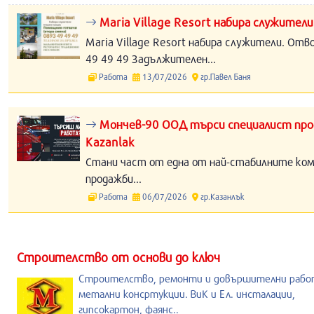
Maria Village Resort набира служители
Maria Village Resort набира служители. Отв
49 49 49 Задължителен...
Работа
13/07/2026
гр.Павел Баня
Мончев-90 ООД търси специалист прод
Kazanlak
Стани част от една от най-стабилните компа
продажби...
Работа
06/07/2026
гр.Казанлък
Строителство от основи до ключ
Строителство, ремонти и довършителни рабо
метални консртукции. ВиК и Ел. инсталации,
гипсокартон, фаянс..