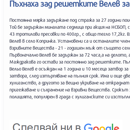
Пъхнаха зад решетките Велев за
Постоянна мярка задържане под стража за 27 години пои
Той бе задържан миналата седмица при акция на НСБОП, с
43 тротилови пресовки по 400гр., с общо тегло 17,2кг.
Велев в село Копринка. Установени са и останалите чле
взривните вещества - 21 - годишен мъж от същото село
Първоначално Велев бе задържан за 72 часа,а на делото, 
Маждракова го остави за постоянно зад решетките. Пъл
Вельо Велев е осъждан на 1 година и 10 месеца затвор з
затвора, след изтърпяване на пълния срок. Има и още две
хулиганство, а другото за вещно укриване на откраднат 
пригежаване и съхранение на взривни вещества. Срокът з
полицията, популярен в града с хулиганските си изстъпл