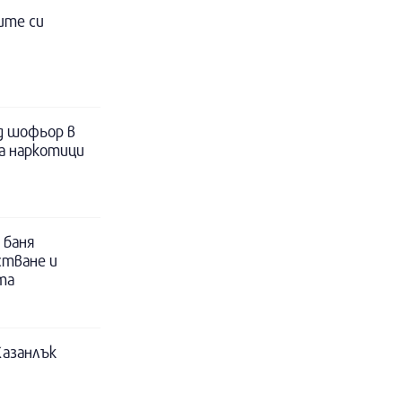
ите си
д шофьор в
за наркотици
 баня
стване и
та
Казанлък