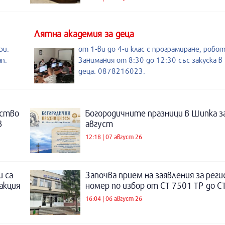
Лятна академия за деца
ри.
от 1-ви до 4-и клас с програмиране, робо
п.
Занимания от 8:30 до 12:30 със закуска в 
деца. 0878216023.
нство
Богородичните празници в Шипка з
в
август
12:18 | 07 август 26
и са
Започва прием на заявления за рег
акция
номер по избор от СТ 7501 ТР до С
16:04 | 06 август 26