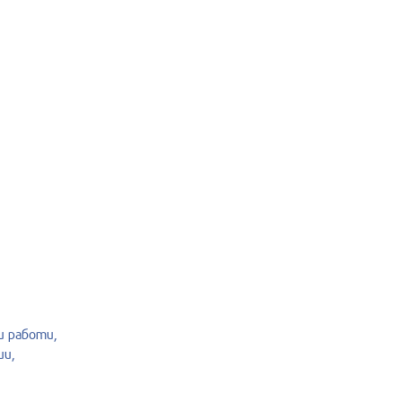
 работи,
ии,