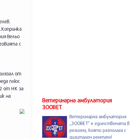
елев.
з.Копринка
ния Вельо
говията с
излязал от
реда плюс
2 от НК за
ик на
Ветеринарна амбулатория
ЗООВЕТ
Ветеринарна амбулатория
„ЗООВЕТ” е единствената в
региона, която разполага с
дигитален рентген!