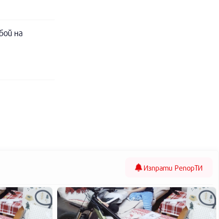
бой на
Изпрати
РепорТИ