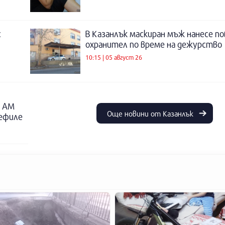
с
В Казанлък маскиран мъж нанесе по
охранител по време на дежурство
10:15 | 05 август 26
о АМ
Още новини от Казанлък
дефиле