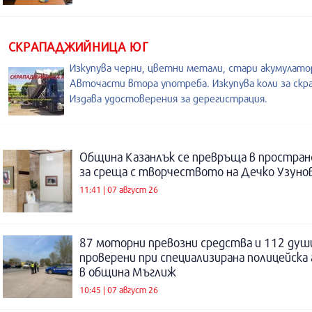
СКРАПАДЖИЙНИЦА ЮГ
Изкупува черни, цветни метали, стари акумулато
Авточасти втора употреба. Изкупува коли за скра
Издава удостоверения за дерегистрация.
Община Казанлък се превръща в простра
за среща с творчеството на Дечко Узуно
11:41 | 07 август 26
87 моторни превозни средства и 112 душ
проверени при специализирана полицейска 
в община Мъглиж
10:45 | 07 август 26