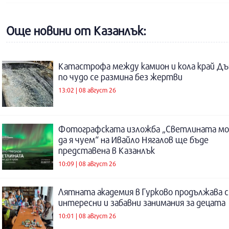
Още новини от Казанлък:
Катастрофа между камион и кола край Дъ
по чудо се размина без жертви
13:02 | 08 август 26
Фотографската изложба „Светлината м
да я чуем“ на Ивайло Нягалов ще бъде
представена в Казанлък
10:09 | 08 август 26
Лятната академия в Гурково продължава с
интересни и забавни занимания за децата
10:01 | 08 август 26