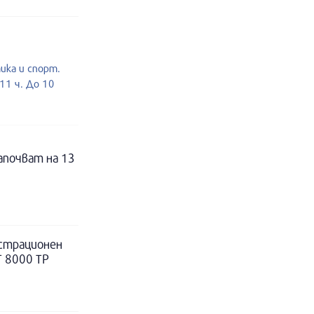
тика и спорт.
11 ч. До 10
апочват на 13
истрационен
Т 8000 ТР