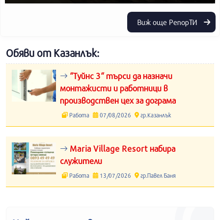
Виж още РепорТИ
Обяви от Казанлък:
“Туйнс 3“ търси да назначи
монтажисти и работници в
производствен цех за дограма
Работа
07/08/2026
гр.Казанлък
Maria Village Resort набира
служители
Работа
13/07/2026
гр.Павел Баня