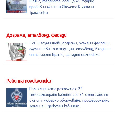
Фаянс, теракота, облицовки Ударно
пробивни машини Скелета Къртачи
Трамбовки
Дограма, еталбонд, фасади
PVC и алуминиеви дограми, окачени фасади и
алуминиеви конструкции, еталбонд, входни и
интериорни врати, фасадни облицовки
Районна поликлиника
Поликлиниката разполага с 22
специализирани кабинета и 31 специалисти
с опит, модерно оборудване, професионално
лечение и дежурен кабинет.