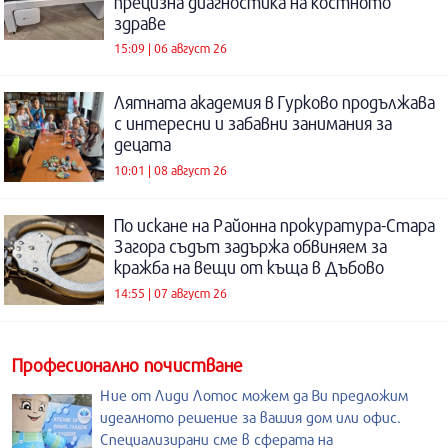
прецизна диагностика на костното
здраве
15:09 | 06 август 26
Лятната академия в Гурково продължава
с интересни и забавни занимания за
децата
10:01 | 08 август 26
По искане на Районна прокуратура-Стара
Загора съдът задържа обвиняем за
кражба на вещи от къща в Дъбово
14:55 | 07 август 26
Професионално почистване
Ние от Лиди Лотос можем да Ви предложим
идеалното решение за вашия дом или офис.
Специализирани сме в сферата на