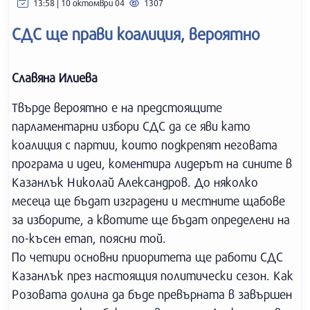
13:58 | 10 октомври 04
1307
СДС ще прави коалиция, вероятно
Славяна Илиева
Твърде вероятно е на предстоящите
парламентарни избори СДС да се яви като
коалиция с партии, които подкрепят неговата
програма и идеи, коментира лидерът на сините в
Казанлък Николай Александров. До няколко
месеца ще бъдат изградени и местните щабове
за изборите, а квотите ще бъдат определени на
по-късен етап, поясни той.
По четири основни приоритета ще работи СДС
Казанлък през настоящия политически сезон. Как
Розовата долина да бъде превърната в завършен