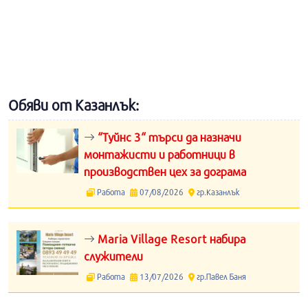
Обяви от Казанлък:
“Туйнс 3“ търси да назначи
монтажисти и работници в
производствен цех за дограма
Работа
07/08/2026
гр.Казанлък
Maria Village Resort набира
служители
Работа
13/07/2026
гр.Павел Баня