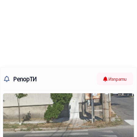
РепорТИ
Изпрати