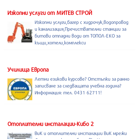
Изкопни услуги от МИТЕВ СТРОЙ
Изкопни услуги,багер с хидрочук,водопровод
и канализация,Пречиствателни станции за
битови отпадни води от ТОПОЛ-ЕКО за
къщи,хотели,комплекси
Училища Европа
Летни езикови курсове? Отстъпки за ранно
записване за следващата учебна година?
Информация: тел. 0431 62711!
Отоплителни инсталации-Кибо 2
ВиК и отоплителни инсталации ВиК мрежи