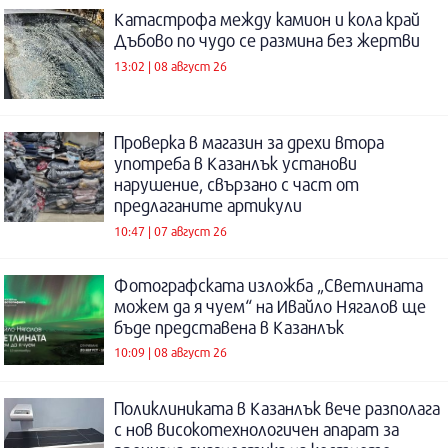
Катастрофа между камион и кола край
Дъбово по чудо се размина без жертви
13:02 | 08 август 26
Проверка в магазин за дрехи втора
употреба в Казанлък установи
нарушение, свързано с част от
предлаганите артикули
10:47 | 07 август 26
Фотографската изложба „Светлината
можем да я чуем“ на Ивайло Нягалов ще
бъде представена в Казанлък
10:09 | 08 август 26
Поликлиниката в Казанлък вече разполага
с нов високотехнологичен апарат за