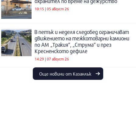
охранител по време на дежурство
10:15 | 05 август 26
В петък и неделя следобед ограничават
движението на тежкотоварни камиони
по АМ „Тракия“, „Струма“ и през
Кресненското дефиле
14:29 | 07 август 26
Още новини от Казанлък