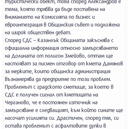
туристически обект, това според Александров е
тема, която трябва да бъде поставена на
вниманието на Комисията по бизнес и
евроинтеграция в Общинския съвет и подложена
на широк обществен дебат.
Според СДС – Казанлък Общината закъснява с
официална информация относно замърсяването
на Долината от полигон Змейово, оттам ще
настояват за писмен отговор от кмета Дамянов
за мерките, които общинска администрация
възнамерява да предприеме по този проблем.
Проблемът с градското сметище, за което в
СДС е получен сигнал от кметицата на
Черганово, че е постоянен източник на
замърсяване е следващият, към който сините ще
насочат усилията си. Драстичен, според тях, си
остава проблемът с асфалтовите дупки в