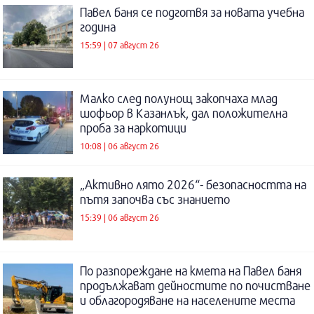
Павел баня се подготвя за новата учебна
година
15:59 | 07 август 26
Малко след полунощ закопчаха млад
шофьор в Казанлък, дал положителна
проба за наркотици
10:08 | 06 август 26
„Активно лято 2026“- безопасността на
пътя започва със знанието
15:39 | 06 август 26
По разпореждане на кмета на Павел баня
продължават дейностите по почистване
и облагородяване на населените места