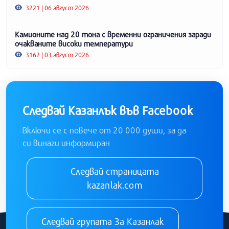
3221 | 06 август 2026
Камионите над 20 тона с временни ограничения заради
очакваните високи температури
3162 | 03 август 2026
Следвай Казанлък във Facebook
Включи се с повече от 20 000 души, за да
си винаги информиран
Следвай страницата
kazanlak.com
Следвай групата За Казанлак