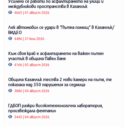
Усилено се работи по асфалтирането на улици и
междублокови пространства в Казанлък
4665 | 01 август 2026
Лек автомобил се удари в “Пътна помощ“ в Казанлък/
ВИДЕО
4486 | 31 юли 2026
Към своя край е асфалтирането на важен пътен
участък в община Павел баня
4166 | 05 август 2026
Община Казанлък тества 2 нови камери на пътя, те
показаха над 350 нарушения за седмица
3886 | 04 август 2026
ГДБОП разкри високотехнологична лаборатория,
произвеждала фентанил
3445 | 04 август 2026