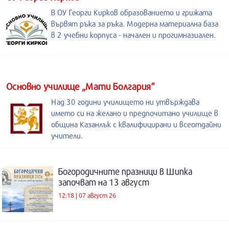
В ОУ Георги Кирков образованието и грижата
вървят ръка за ръка. Модерна материална база
в 2 учебни корпуса - начален и прогимназиален.
Основно училище „Мати Болгария“
Над 30 години училището ни утвърждава
името си на желано и предпочитано училище в
община Казанлък с квалифицирани и всеотдайни
учители.
Богородичните празници в Шипка
започват на 13 август
12:18 | 07 август 26