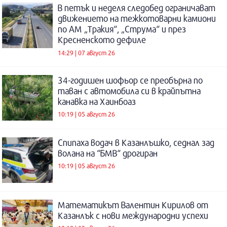
В петък и неделя следобед ограничават
движението на тежкотоварни камиони
по АМ „Тракия“, „Струма“ и през
Кресненското дефиле
14:29 | 07 август 26
34-годишен шофьор се преобърна по
таван с автомобила си в крайпътна
канавка на Хаинбоаз
10:19 | 05 август 26
Спипаха водач в Казанлъшко, седнал зад
волана на “БМВ“ дрогиран
10:19 | 05 август 26
Математикът Валентин Кирилов от
Казанлък с нови международни успехи