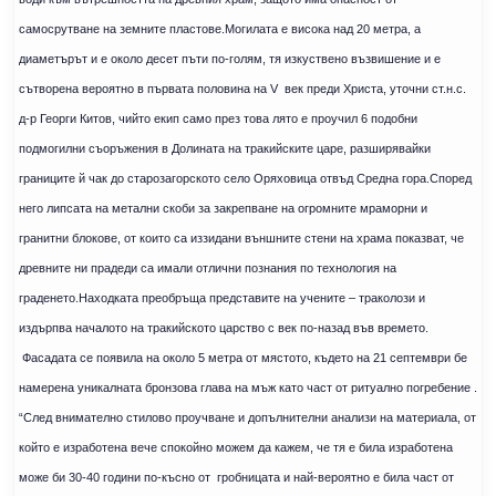
самосрутване на земните пластове.Могилата е висока над 20 метра, а
диаметърът и е около десет пъти по-голям, тя изкуствено възвишение и е
сътворена вероятно в първата половина на V
век преди Христа, уточни ст.н.с.
д-р Георги Китов, чийто екип само през това лято е проучил 6 подобни
подмогилни съоръжения в Долината на тракийските царе, разширявайки
границите й чак до старозагорското село Оряховица отвъд Средна гора.Според
него липсата на метални скоби за закрепване на огромните мраморни и
гранитни блокове, от които са иззидани външните стени на храма показват, че
древните ни прадеди са имали отлични познания по технология на
граденето.Находката преобръща представите на учените – траколози и
издърпва началото на тракийското царство с век по-назад във времето.
Фасадата се появила на около 5 метра от мястото, където на 21 септември бе
намерена уникалната бронзова глава на мъж като част от ритуално погребение .
“След внимателно стилово проучване и допълнителни анализи на материала, от
който е изработена вече спокойно можем да кажем, че тя е била изработена
може би 30-40 години по-късно от
гробницата и най-вероятно е била част от