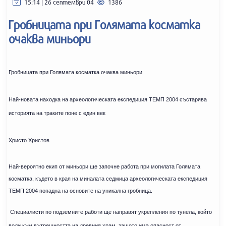
15:14 | 26 септември 04
1386
Гробницата при Голямата косматка
очаква миньори
Гробницата при Голямата косматка очаква миньори
Най-новата находка на археологическата експедиция ТЕМП 2004 състарява
историята на траките поне с един век
Христо Христов
Най-вероятно екип от миньори ще започне работа при могилата Голямата
косматка, където в края на миналата седмица археологическата експедиция
ТЕМП 2004 попадна на основите на уникална гробница.
Специалисти по подземните работи ще направят укрепления по тунела, който
води към вътрешността на древния храм, защото има опасност от