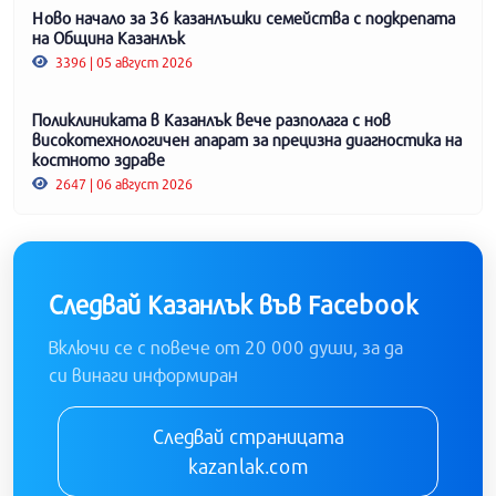
Ново начало за 36 казанлъшки семейства с подкрепата
на Община Казанлък
3396 | 05 август 2026
Поликлиниката в Казанлък вече разполага с нов
високотехнологичен апарат за прецизна диагностика на
костното здраве
2647 | 06 август 2026
Следвай Казанлък във Facebook
Включи се с повече от 20 000 души, за да
си винаги информиран
Следвай страницата
kazanlak.com