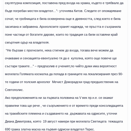
скулптурна композиция, поставена пред входа на храма, където е трябвало да
бъде погребан местен владетел…”- уточнява Китов. Следите от опожаряване
сочат, че гробницата е била осквернена още в древността, след което е била
засипана и забравена. Археолозите хранят надежда, че пръстта е съхранила
поне частици от богатите дарове, които по традиция са били оставяни край
смъртния одър на владетеля.
“Не бързам с прогнозите, нека стигнем до входа, тогава вече можем да
очакваме и сензацията-евентуално тя да е
куполна, която още повече ще
състари траките…” – предпазлив е ученият,по чийто думи има вероятност
могилата Голямата косматка да попада в границите на локализирания през 90-
те години от полския археолог
Мечист Доморадски град-предшественик на
Севтополис.
Ако предположенията ни за първата половина на V век пр.н.е. се окажат
правилни това ще рече , че съоръжението е от времето преди консолидацията
на тракийските племена и създаването на
държавата на одрисите, уточни
Диана Димитрова, която
19 август намери при могилата Светицата
тежащата
690 грама златна маска на първия одриски владетел Терес.