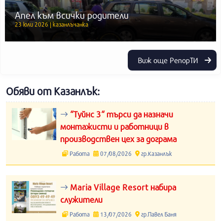
Апел към всички родители
23 юли 2026 | казанлъчанка
Виж още РепорТИ
Обяви от Казанлък:
“Туйнс 3“ търси да назначи
монтажисти и работници в
производствен цех за дограма
Работа
07/08/2026
гр.Казанлък
Maria Village Resort набира
служители
Работа
13/07/2026
гр.Павел Баня