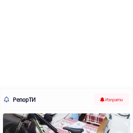
РепорТИ
Изпрати