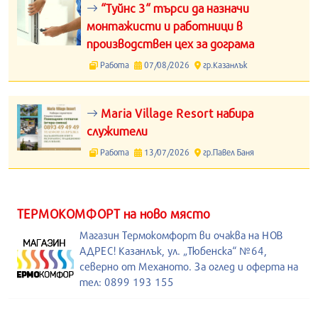
“Туйнс 3“ търси да назначи
монтажисти и работници в
производствен цех за дограма
Работа
07/08/2026
гр.Казанлък
Maria Village Resort набира
служители
Работа
13/07/2026
гр.Павел Баня
ТЕРМОКОМФОРТ на ново място
Магазин Термокомфорт ви очаква на НОВ
АДРЕС! Казанлък, ул. „Тюбенска“ №64,
северно от Механото. За оглед и оферта на
тел: 0899 193 155