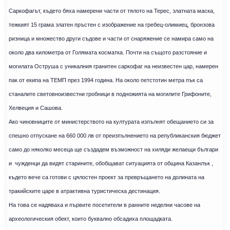
Саркофагът, където бяха намерени части от тялото на Терес, златната маска,
тежкият 15 грама златен пръстен с изображение на гребец-олимиец, бронзова
ризница и множество други съдове и части от снаряжение се намира само на
около два километра от Голямата косматка. Почти на същото разстояние и
могилата Оструша с уникалния гранитен саркофаг на неизвестен цар, намерен
пак от екипа на ТЕМП през 1994 година. На около петстотин метра пък са
станалите световноизвестни гробници в подножията на могилите Грифоните,
Хелвеция и Сашова.
Ако чиновниците от министерството на културата изпълнят обещанието си за
спешно отпускане на 660 000 лв от преизпълнението на републиканския бюджет
само до няколко месеца ще създадем възможност на хиляди желаещи българи
и
чужденци да видят старините, обобщават ситуацията от община Казанлък ,
където вече са готови с цялостен проект за превръщането на долината на
тракийските царе в атрактивна туристическа дестинация.
На това се надяваха и първите посетители в ранните неделни часове на
археологическия обект, които буквално обсадиха площадката.