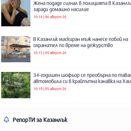
Жена подаде сигнал в полицията в Казанлъ
заради домашно насилие
10:14 | 06 август 26
В Казанлък маскиран мъж нанесе побой на
охранител по време на дежурство
10:15 | 05 август 26
34-годишен шофьор се преобърна по таван
автомобила си в крайпътна канавка на Ха
10:19 | 05 август 26
РепорТИ
за Казанлък