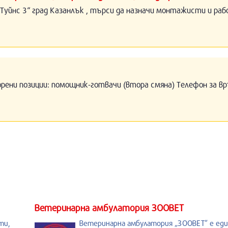
Туйнс 3“ град Казанлък , търси да назначи монтажисти и раб
орени позиции: помощник-готвачи (втора смяна) Телефон за вр
Ветеринарна амбулатория ЗООВЕТ
ти,
Ветеринарна амбулатория „ЗООВЕТ” е ед