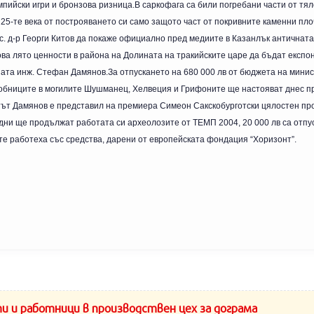
мпийски игри и бронзова ризница.В саркофага са били погребани части от тял
 25-те века от построяването си само защото част от покривните каменни пло
н.с. д-р Георги Китов да покаже официално пред медиите в Казанлък античнат
това лято ценности в района на Долината на тракийските царе да бъдат експо
ната инж. Стефан Дамянов.За отпускането на 680 000 лв от бюджета на мини
 гробниците в могилите Шушманец, Хелвеция и Грифоните ще настояват днес п
т Дамянов е представил на премиера Симеон Сакскобурготски цялостен про
дни ще продължат работата си археолозите от ТЕМП 2004, 20 000 лв са отпу
е работеха със средства, дарени от европейската фондация “Хоризонт”.
и и работници в производствен цех за дограма