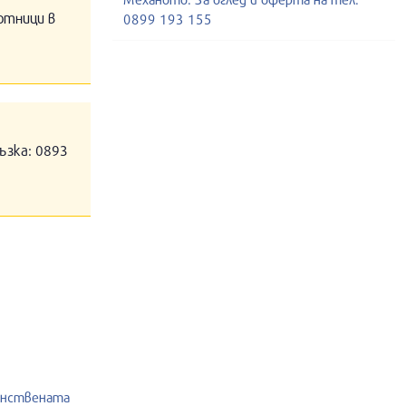
отници в
0899 193 155
ъзка: 0893
инствената