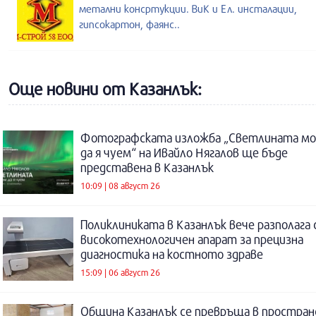
метални консртукции. ВиК и Ел. инсталации,
гипсокартон, фаянс..
Още новини от Казанлък:
Фотографската изложба „Светлината м
да я чуем“ на Ивайло Нягалов ще бъде
представена в Казанлък
10:09 | 08 август 26
Поликлиниката в Казанлък вече разполага 
високотехнологичен апарат за прецизна
диагностика на костното здраве
15:09 | 06 август 26
Община Казанлък се превръща в простра