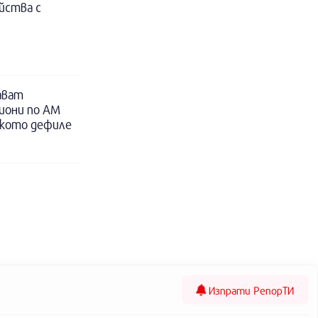
йства с
ават
иони по АМ
ското дефиле
Изпрати
РепорТИ