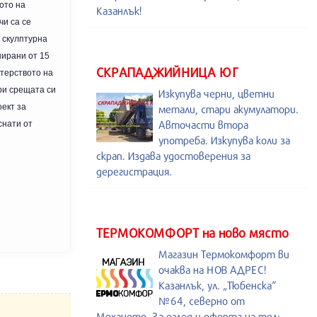
ото на
Казанлък!
чи са се
а скулптурна
нирани от 15
СКРАПАДЖИЙНИЦА ЮГ
стерството на
ри срещата си
Изкупува черни, цветни
ект за
метали, стари акумулатори.
Авточасти втора
снати от
употреба. Изкупува коли за
скрап. Издава удостоверения за
дерегистрация.
ТЕРМОКОМФОРТ на ново място
Магазин Термокомфорт ви
очаква на НОВ АДРЕС!
Казанлък, ул. „Тюбенска“
№64, северно от
Механото. За оглед и оферта на тел: