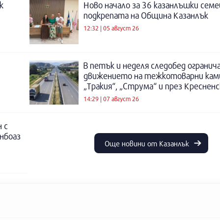
к
Ново начало за 36 казанлъшки семе
подкрепата на Община Казанлък
12:32 | 05 август 26
В петък и неделя следобед огранич
движението на тежкотоварни кам
„Тракия“, „Струма“ и през Креснен
14:29 | 07 август 26
 с
инбоаз
Още новини от Казанлък