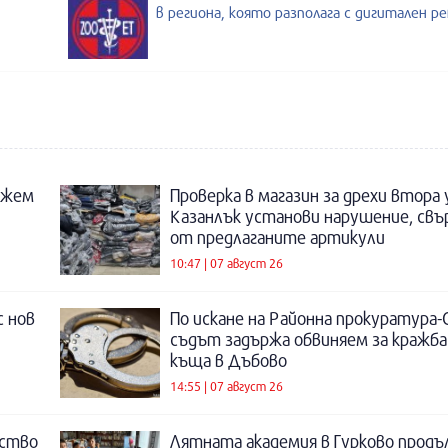
в региона, която разполага с дигитален р
ожем
Проверка в магазин за дрехи втора
Казанлък установи нарушение, свъ
от предлаганите артикули
10:47 | 07 август 26
с нов
По искане на Районна прокуратура-
съдът задържа обвиняем за кражба
къща в Дъбово
14:55 | 07 август 26
нство
Лятната академия в Гурково продъ