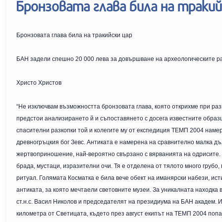
Бронзовата глава била на тракий
Бронзовата глава била на тракийски цар
БАН задели спешно 20 000 лева за довършване на археологическите ра
Христо Христов
“Не изключвам възможността бронзовата глава, която открихме при раз
предстои анализирането й и съпоставянето с досега известните образци
спасителни разкопки той и колегите му от експедиция ТЕМП 2004 намер
древногръцкия бог Зевс. Антиката е намерена на сравнително малка дъ
жертвоприношение, най-вероятно свързано с вярванията на одрисите. В
брада, мустаци, изразителни очи. Тя е отделена от тялото много грубо,
ритуал. Голямата Косматка е била вече обект на иманярски набези, ис
антиката, за която мечтаели световните музеи. За уникалната находка
ст.н.с. Васил Николов и председателят на президиума на БАН академ. И
километра от Светицата, където през август екипът на ТЕМП 2004 попа