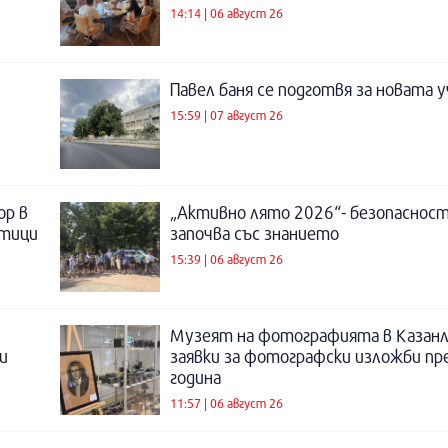
14:14 | 06 август 26
Павел баня се подготвя за новата у
15:59 | 07 август 26
ор в
„Активно лято 2026“- безопаснос
отици
започва със знанието
15:39 | 06 август 26
Музеят на фотографията в Казанл
и
заявки за фотографски изложби пр
година
11:57 | 06 август 26