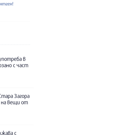
ентген!
 употреба в
рзано с част
Стара Загора
 на вещи от
лжава с