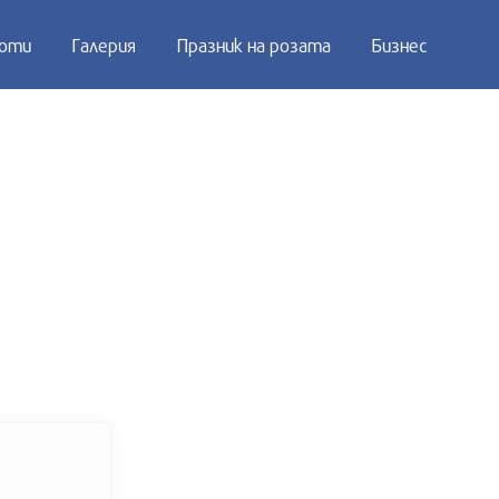
оти
Галерия
Празник на розата
Бизнес