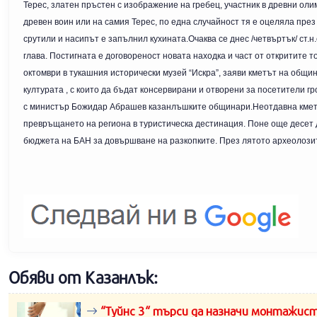
Терес, златен пръстен с изображение на гребец, участник в древни оли
древен воин или на самия Терес, по една случайност тя е оцеляла през
срутили и насипът е запълнил кухината.Очаква се днес /четвъртък/ ст.
глава. Постигната е договореност новата находка и част от откритите 
октомври в тукашния исторически музей “Искра”, заяви кметът на общи
културата , с които да бъдат консервирани и отворени за посетители
с министър Божидар Абрашев казанлъшките общинари.Неотдавна кметъ
превръщането на региона в туристическа дестинация. Поне още десет 
бюджета на БАН за довършване на разкопките. През лятото археолозит
Обяви от Казанлък:
“Туйнс 3“ търси да назначи монтажист