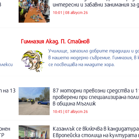
в
интересни и забавни занимания за 
10:01 | 08 август 26
Гимназия Акад. П. Стайнов
Училище, запазило добрите традиции и д
в нашето модерно съвремие. Гимназия, в 
плекси
се посвещава на младите хора.
 на 13
87 моторни превозни средства и 1
проверени при специализирана поли
в община Мъглиж
10:45 | 07 август 26
онен
Казанлък се включва в кандидатура
ТР
Европейска столица на културата п