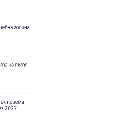
чебна година
тта на пътя
ък приема
ез 2027