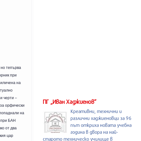
 но тепърва
орник при
риличена на
итуално
и черти –
ПГ „Иван Хаджиенов”
 за орфически
Креативни, технични и
 попаднали на
различни хаджиеновци за 96
й при БАН
път откриха новата учебна
ко от два
година в двора на най-
кия цар
старото техническо училище в