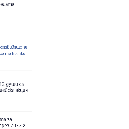
децата
оразвиващо ги
която всичко
12 души са
цейска акция
та за
рез 2032 г.