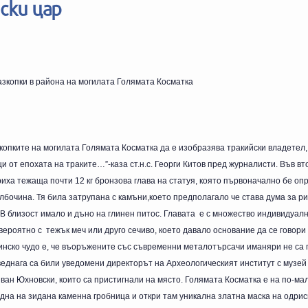
ски цар
зкопки в района на могилата Голямата Косматка
копките на могилата Голямата Косматка да е изобразява тракийски владетел,
 от епохата на траките…”-каза ст.н.с. Георги Китов пред журналисти. Във вт
иха тежаща почти 12 кг бронзова глава на статуя, която първоначално бе оп
лбочина. Тя била затрупана с камъни,което предполагало че става дума за р
 близост имало и дъно на глинен питос. Главата
е с множество индивидуалн
 вероятно с
тежък меч или друго сечиво, което давало основание да се говори
тинско чудо е, че въоръжените със съвременни металотърсачи иманяри не са
 веднага са били уведомени директорът на Археологическият институт с музе
ван Юхновски, които са пристигнали на място. Голямата Косматка е на по-мал
дна на зидана каменна гробница и откри там уникална златна маска на одрис