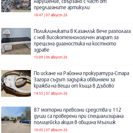
нарушение, свързано с част от
предлаганите артикули
10:47 | 07 август 26
Поликлиниката в Казанлък вече разполага
с нов високотехнологичен апарат за
прецизна диагностика на костното
здраве
15:09 | 06 август 26
По искане на Районна прокуратура-Стара
Загора съдът задържа обвиняем за
кражба на вещи от къща в Дъбово
14:55 | 07 август 26
87 моторни превозни средства и 112
души са проверени при специализирана
полицейска акция в община Мъглиж
10:45 | 07 август 26