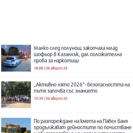
Малко след полунощ закопчаха млад
шофьор в Казанлък, дал положителна
проба за наркотици
10:08 | 06 август 26
„Активно лято 2026“- безопасността на
пътя започва със знанието
15:39 | 06 август 26
По разпореждане на кмета на Павел баня
продължават дейностите по почистване