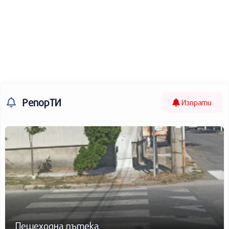
РепорТИ
Изпрати
Пешеходна пътека