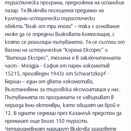
туристическа програма, предложена на испанския
пазар. Тя включва посещения предимно на
културно-исторически туристически
обекти.”Влак от три епохи” – така с основание
може да се определи влаковата композиция, с
която се реализира пътуването. Тя се състои от
вагони на историческия “Корона Експрес” и
“Витоша Експрес”, теглена е в заключителната
част - Мездра - София от парен локомотив
15215, произведен 1943г от Schwartzkopf -
Берлин – един от двата локомотива,
възстановени за търговска експлоатация у нас.
Пътуванията по програмата се извършват в
периода юни-октомври, като общият им брой е
12. В идните седмици през Казанлък предстои да
преминат още близо 150 туристи.
Четиридневният маршрут включва градовете