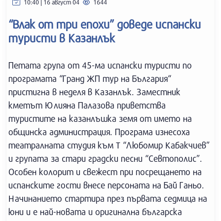
10:40 | 16 август 04
1644
“Влак от три епохи” доведе испански
туристи в Казанлък
Петата група от 45-ма испански туристи по
програмата “Гранд ЖП тур на България“
пристигна в неделя в Казанлък. Заместник
кметът Юлияна Палазова приветства
туристите на казанлъшка земя от името на
общинска администрация. Програма изнесоха
театралната студия към Т “Любомир Кабакчиев”
и групата за стари градски песни “Севтополис”.
Особен колорит и свежест при посрещането на
испанските гости внесе персоната на Бай Ганьо.
Начинанието стартира през първата седмица на
юни и е най-новата и оригинална българска