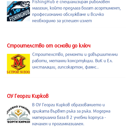
FishingHub е специализиран риболовен
магазин, който предлага богат асортимент,
професионално обслужване и всичко
необходимо за успешен излет
Строителство от основи до ключ
Строителство, ремонти и довършителни
работи, метални консртукции. ВиК и Ел.
инсталации, гипсокартон, фаянс..
ОУ Георги Кирков
В ОУ Георги Кирков образованието и
грижата вървят ръка за ръка. Модерна
материална база в 2 учебни корпуса -
начален и прогимназиален.