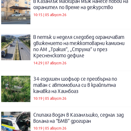
В Казанлък маскиран мъж нанесе побой на
охранител по време на дежурство
10:15 | 05 август 26
В петък и неделя следобед ограничават
движението на тежкотоварни камиони
по АМ „Тракия“, „Струма“ и през
Кресненското дефиле
14:29 | 07 август 26
34-годишен шофьор се преобърна по
таван с автомобила си в крайпътна
канавка на Хаинбоаз
10:19 | 05 август 26
Спипаха водач в Казанлъшко, седнал зад
волана на “БМВ“ дрогиран
10:19 | 05 август 26