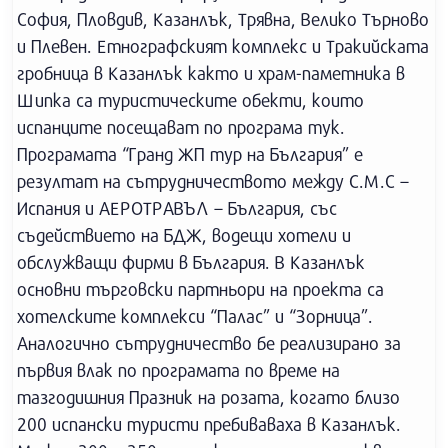
София, Пловдив, Казанлък, Трявна, Велико Търново
и Плевен. Етнографският комплекс и Тракийската
гробница в Казанлък както и храм-паметника в
Шипка са туристическите обекти, които
испанците посещават по програма тук.
Програмата “Гранд ЖП тур на България” е
резултат на сътрудничеството между С.М.С –
Испания и АЕРОТРАВЪЛ – България, със
съдействието на БДЖ, водещи хотели и
обслужващи фирми в България. В Казанлък
основни търговски партньори на проекта са
хотелските комплекси “Палас” и “Зорница”.
Аналогично сътрудничество бе реализирано за
първия влак по програмата по време на
тазгодишния Празник на розата, когато близо
200 испански туристи пребиваваха в Казанлък.