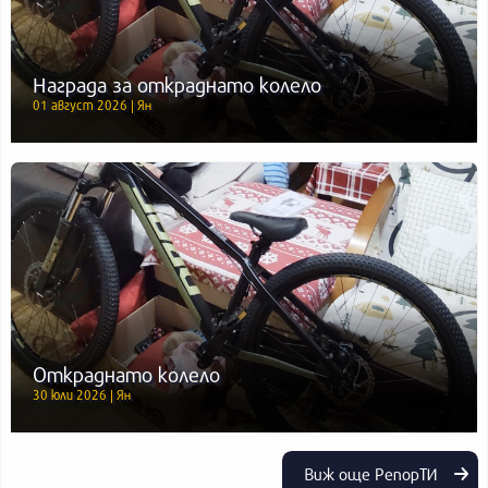
Награда за откраднато колело
01 август 2026 | Ян
Откраднато колело
30 юли 2026 | Ян
Виж още РепорТИ