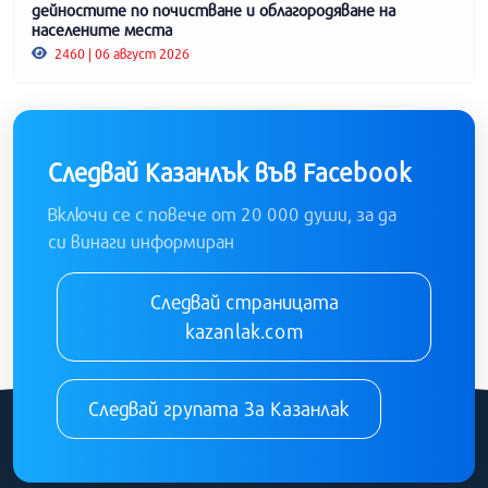
дейностите по почистване и облагородяване на
населените места
2460 | 06 август 2026
Следвай Казанлък във Facebook
Включи се с повече от 20 000 души, за да
си винаги информиран
Следвай страницата
kazanlak.com
Следвай групата За Казанлак