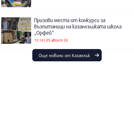
Призови места от конкурси за
възпитаници на казанлъшката школа
„Орфей“
15:14 | 05 август 26
Още новини от Казанлък