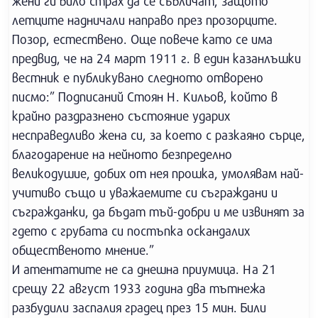
жени ги било страх да се събличат, защото
летците надничали направо през прозорците.
Позор, естествено. Още повече като се има
предвид, че на 24 март 1911 г. в един казанлъшки
вестник е публикувано следното отворено
писмо:” Подписаний Стоян Н. Кильов, който в
крайно раздразнено състояние ударих
несправедливо жена си, за което с разкаяно сърце,
благодарение на нейното безпределно
великодушие, добих от нея прошка, умолявам най-
учитиво също и уважаемите си съграждани и
съгражданки, да бъдат тъй-добри и ме извинят за
гдето с грубата си постъпка оскандалих
общественото мнение.”
И атентатите не са днешна приумица. На 21
срещу 22 август 1933 година два тътнежа
разбудили заспалия градец през 15 мин. Били