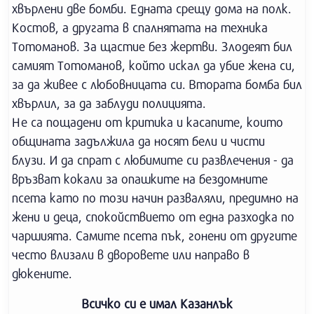
хвърлени две бомби. Едната срещу дома на полк.
Костов, а другата в спалнятата на техника
Тотоманов. За щастие без жертви. Злодеят бил
самият Тотоманов, който искал да убие жена си,
за да живее с любовницата си. Втората бомба бил
хвърлил, за да заблуди полицията.
Не са пощадени от критика и касапите, които
общината задължила да носят бели и чисти
блузи. И да спрат с любимите си развлечения - да
връзват кокали за опашките на бездомните
псета като по този начин разваляли, предимно на
жени и деца, спокойствието от една разходка по
чаршията. Самите псета пък, гонени от другите
често влизали в дворовете или направо в
дюкените.
Всичко си е имал Казанлък