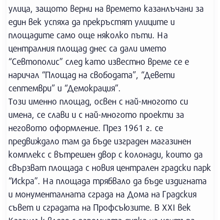
улица, защото верни на времето казанлъчани за
един век успяха да прекръстят улиците и
площадите само още няколко пъти. На
централния площад днес са дали името
“Севтополис” след като известно време се е
наричал “Площад на свободата”, “Девети
септември” и “Демокрация”.
Този именно площад, освен с най-многото си
имена, се слави и с най-многото проекти за
неговото оформление. През 1961 г. се
предвиждало там да бъде изграден магазинен
комплекс с вътрешен двор с колонади, които да
свързват площада с новия централен градски парк
“Искра”. На площада трябвало да бъде издигната
и монументалната сграда на Дома на Градския
съвет и сградата на Профсъюзите. В ХХI век