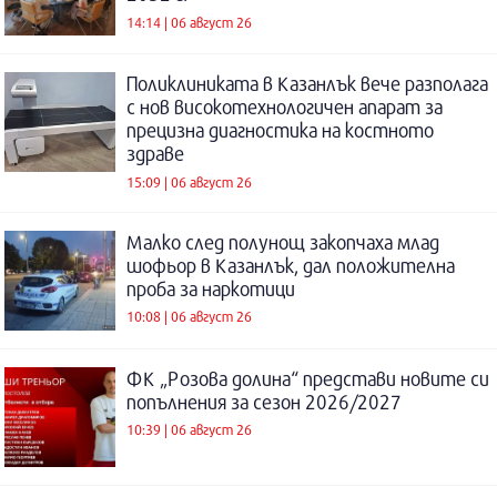
14:14 | 06 август 26
Поликлиниката в Казанлък вече разполага
с нов високотехнологичен апарат за
прецизна диагностика на костното
здраве
15:09 | 06 август 26
Малко след полунощ закопчаха млад
шофьор в Казанлък, дал положителна
проба за наркотици
10:08 | 06 август 26
ФК „Розова долина“ представи новите си
попълнения за сезон 2026/2027
10:39 | 06 август 26