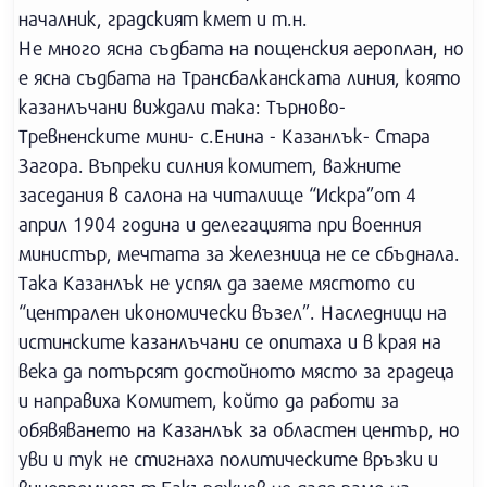
началник, градският кмет и т.н.
Не много ясна съдбата на пощенския аероплан, но
е ясна съдбата на Трансбалканската линия, която
казанлъчани виждали така: Търново-
Тревненските мини- с.Енина - Казанлък- Стара
Загора. Въпреки силния комитет, важните
заседания в салона на читалище “Искра”от 4
април 1904 година и делегацията при военния
министър, мечтата за железница не се сбъднала.
Така Казанлък не успял да заеме мястото си
“централен икономически възел”. Наследници на
истинските казанлъчани се опитаха и в края на
века да потърсят достойното място за градеца
и направиха Комитет, който да работи за
обявяването на Казанлък за областен център, но
уви и тук не стигнаха политическите връзки и