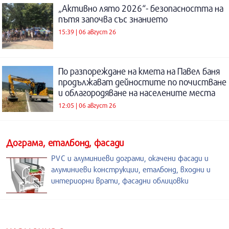
„Активно лято 2026“- безопасността на
пътя започва със знанието
15:39 | 06 август 26
По разпореждане на кмета на Павел баня
продължават дейностите по почистване
и облагородяване на населените места
12:05 | 06 август 26
Дограма, еталбонд, фасади
PVC и алуминиеви дограми, окачени фасади и
алуминиеви конструкции, еталбонд, входни и
интериорни врати, фасадни облицовки