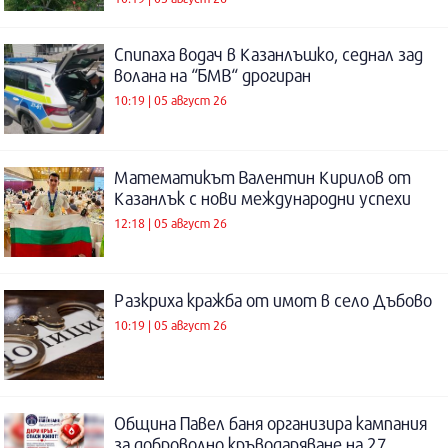
Спипаха водач в Казанлъшко, седнал зад
волана на “БМВ“ дрогиран
10:19 | 05 август 26
Математикът Валентин Кирилов от
Казанлък с нови международни успехи
12:18 | 05 август 26
Разкриха кражба от имот в село Дъбово
10:19 | 05 август 26
Община Павел баня организира кампания
за доброволно кръводаряване на 27