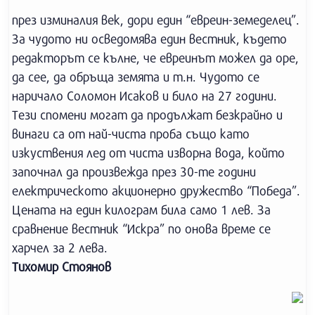
през изминалия век, дори един “евреин-земеделец”.
За чудото ни осведомява един вестник, където
редакторът се кълне, че евреинът можел да оре,
да сее, да обръща земята и т.н. Чудото се
наричало Соломон Исаков и било на 27 години.
Тези спомени могат да продължат безкрайно и
винаги са от най-чиста проба също като
изкуствения лед от чиста изворна вода, който
започнал да произвежда през 30-те години
електрическото акционерно дружество “Победа”.
Цената на един килограм била само 1 лев. За
сравнение вестник “Искра” по онова време се
харчел за 2 лева.
Тихомир Стоянов