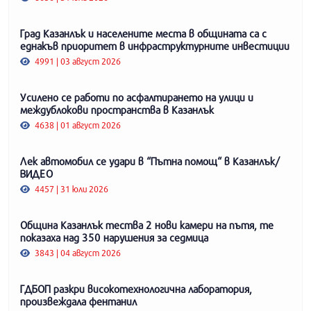
Град Казанлък и населените места в общината са с
еднакъв приоритет в инфраструктурните инвестиции
4991 | 03 август 2026
Усилено се работи по асфалтирането на улици и
междублокови пространства в Казанлък
4638 | 01 август 2026
Лек автомобил се удари в “Пътна помощ“ в Казанлък/
ВИДЕО
4457 | 31 юли 2026
Община Казанлък тества 2 нови камери на пътя, те
показаха над 350 нарушения за седмица
3843 | 04 август 2026
ГДБОП разкри високотехнологична лаборатория,
произвеждала фентанил