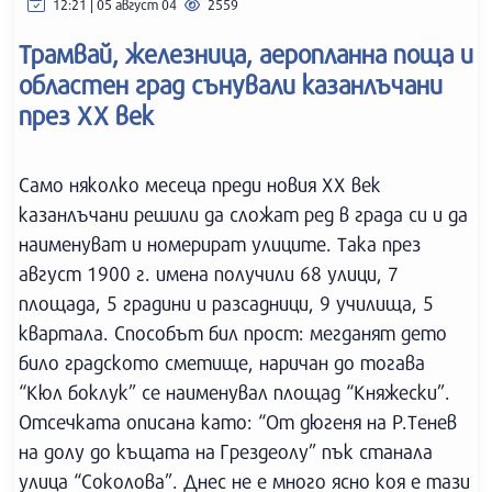
12:21 | 05 август 04
2559
Трамвай, железница, аеропланна поща и
областен град сънували казанлъчани
през XX век
Само няколко месеца преди новия ХХ век
казанлъчани решили да сложат ред в града си и да
наименуват и номерират улиците. Така през
август 1900 г. имена получили 68 улици, 7
площада, 5 градини и разсадници, 9 училища, 5
квартала. Способът бил прост: мегданят дето
било градското сметище, наричан до тогава
“Кюл боклук” се наименувал площад “Княжески”.
Отсечката описана като: “От дюгеня на Р.Тенев
на долу до къщата на Грездеолу” пък станала
улица “Соколова”. Днес не е много ясно коя е тази