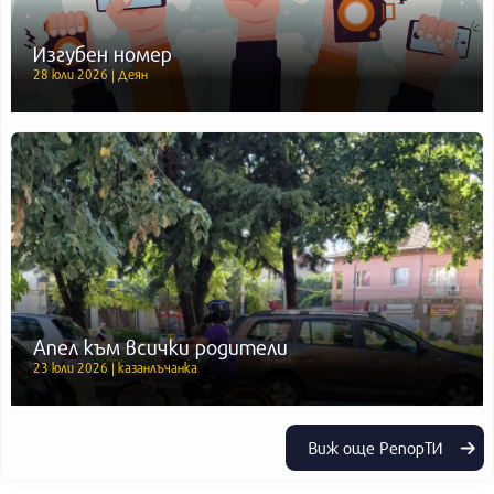
Изгубен номер
28 юли 2026 | Деян
Апел към всички родители
23 юли 2026 | казанлъчанка
Виж още РепорТИ