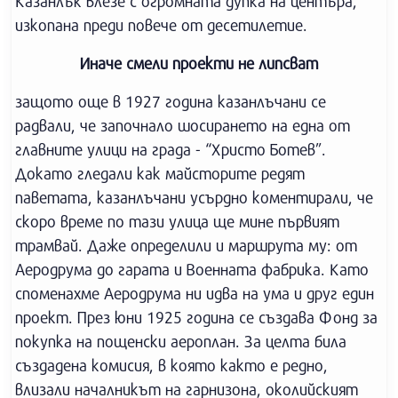
Казанлък влезе с огромната дупка на центъра,
изкопана преди повече от десетилетие.
Иначе смели проекти не липсват
защото още в 1927 година казанлъчани се
радвали, че започнало шосирането на една от
главните улици на града - “Христо Ботев”.
Докато гледали как майсторите редят
паветата, казанлъчани усърдно коментирали, че
скоро време по тази улица ще мине първият
трамвай. Даже определили и маршрута му: от
Аеродрума до гарата и Военната фабрика. Като
споменахме Аеродрума ни идва на ума и друг един
проект. През юни 1925 година се създава Фонд за
покупка на пощенски аероплан. За целта била
създадена комисия, в която както е редно,
влизали началникът на гарнизона, околийският