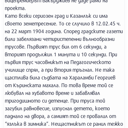
вицепремиерът Бакърджиев не даде рамо на
проекта.
Като всеки сериозен град и Казанлък си има
своето земетресение. То се случило в 12.02.45 ч.
на 22 март 1904 година. Според градските газети
били забелязани четиристепенни вълнообразни
трусове. Първият трус бил от 6 секунди, а
вторият продължил 1 минута и 10 секунди. При
първия трус часовникът на Педагогическото
училище спрял, а при втория тръгнал. Не така
щастлива била съдбата на Хараламби Георгиев
от Къринската махала. По това време той се
любувал на хубавото време и забавлявал
тригодишното си детенце. При труса той
загубил равновесие, изпуснал детето, което
паднало на двора, а самият той се провалил от
“язлъка в зимника”. Нещастникът се ранил тежко