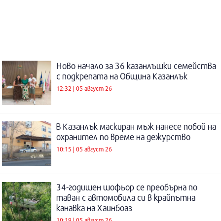
Ново начало за 36 казанлъшки семейства
с подкрепата на Община Казанлък
12:32 | 05 август 26
В Казанлък маскиран мъж нанесе побой на
охранител по време на дежурство
10:15 | 05 август 26
34-годишен шофьор се преобърна по
таван с автомобила си в крайпътна
канавка на Хаинбоаз
10:19 | 05 август 26