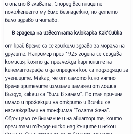
и опасно в главата. Според вестниците
положението му било безнадежно, но детето
било здраво и читаво.
В градеца на известната клюкарка Как’Сийка
от край време са се грижили здраво за морала на
другите. Например през 1925 година се създава
комисия, която да преглежда картините на
кинематографа и да определя кои са подходящи за
учениците. Макар, че от самото кино лятно
време зрителите излизали замаяни от лошия
въздух, сякаш са “били в хамам”. По тая причина
имало и прожекции на открито и всички се
наслаждавали на тонфилма “Голата жена”.
Обръщало се внимание и на авиаторите, които
прелитали твърде ниско над къщите и някои