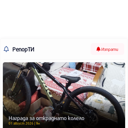
РепорТИ
Изпрати
Награда за откраднато колело
01 август 2026 | Ян