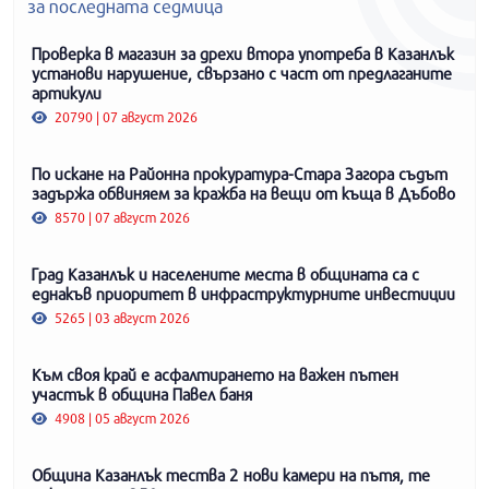
за последната седмица
Проверка в магазин за дрехи втора употреба в Казанлък
установи нарушение, свързано с част от предлаганите
артикули
20790 | 07 август 2026
По искане на Районна прокуратура-Стара Загора съдът
задържа обвиняем за кражба на вещи от къща в Дъбово
8570 | 07 август 2026
Град Казанлък и населените места в общината са с
еднакъв приоритет в инфраструктурните инвестиции
5265 | 03 август 2026
Към своя край е асфалтирането на важен пътен
участък в община Павел баня
4908 | 05 август 2026
Община Казанлък тества 2 нови камери на пътя, те