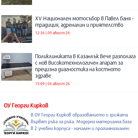
XV Национален мотосъбор в Павел баня -
традиция, адреналин и приятелство
12:36 | 09 август 26
Поликлиниката в Казанлък вече разполага
с нов високотехнологичен апарат за
прецизна диагностика на костното
здраве
15:09 | 06 август 26
ОУ Георги Кирков
В ОУ Георги Кирков образованието и грижата
вървят ръка за ръка. Модерна материална база
в 2 учебни корпуса - начален и прогимназиален.