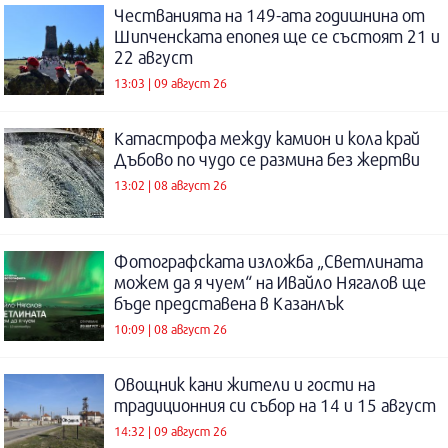
Честванията на 149-ата годишнина от
Шипченската епопея ще се състоят 21 и
22 август
13:03 | 09 август 26
Катастрофа между камион и кола край
Дъбово по чудо се размина без жертви
13:02 | 08 август 26
Фотографската изложба „Светлината
можем да я чуем“ на Ивайло Нягалов ще
бъде представена в Казанлък
10:09 | 08 август 26
Овощник кани жители и гости на
традиционния си събор на 14 и 15 август
14:32 | 09 август 26