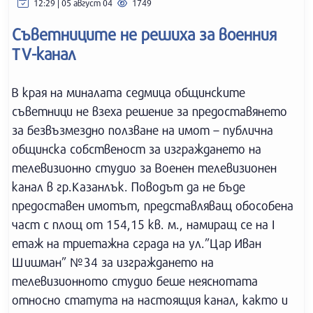
12:29 | 05 август 04
1749
Съветниците не решиха за военния
TV-канал
В края на миналата седмица общинските
съветници не взеха решение за предоставянето
за безвъзмездно ползване на имот – публична
общинска собственост за изграждането на
телевизионно студио за Военен телевизионен
канал в гр.Казанлък. Поводът да не бъде
предоставен имотът, представляващ обособена
част с площ от 154,15 кв. м., намиращ се на I
етаж на триетажна сграда на ул.”Цар Иван
Шишман” №34 за изграждането на
телевизионното студио беше неяснотата
относно статута на настоящия канал, както и