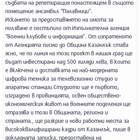
съдбата на репетиращия понастоящем в същото
помещение ансамбъл “Палавници”.
Искането за предоставянето на имота за
ползване е постъпило от Изпълнителна агенция
“Военни клубове и информация”. От изпратеното
от Агенцията писмо до Община Казанлък става
ясно, че по линия на този проект в нашия град ще
бъдат инвестирани над 500 хиляди лева, в които
е включена и доставката на най-модерната
цифрова техника за телевизионно студио и
апаратни станции.Студиото ще е първото,
изградено в провинцията, освен обществено-
икономическия живот на военните поделения ще
отразява и този в Общината, региона и
страната., ще разкрие и нови работни места за
висококвалифицирани кадри от Казанлък, пише в
докладната записка, предоставена на