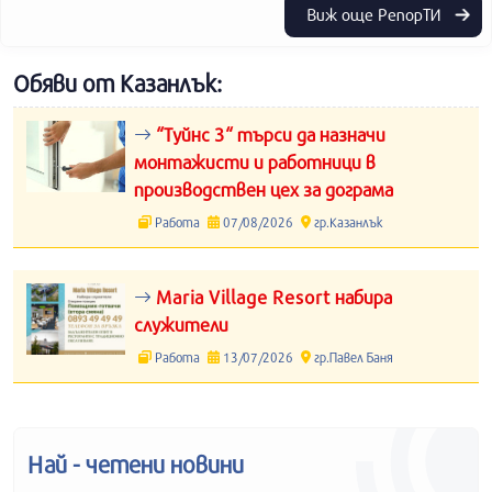
Виж още РепорТИ
Обяви от Казанлък:
“Туйнс 3“ търси да назначи
монтажисти и работници в
производствен цех за дограма
Работа
07/08/2026
гр.Казанлък
Maria Village Resort набира
служители
Работа
13/07/2026
гр.Павел Баня
Най - четени новини