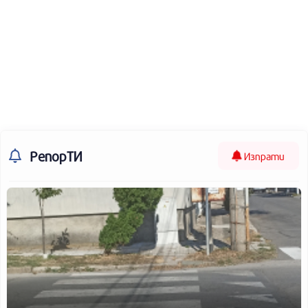
РепорТИ
Изпрати