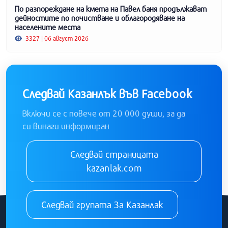
По разпореждане на кмета на Павел баня продължават
дейностите по почистване и облагородяване на
населените места
3327 | 06 август 2026
Следвай Казанлък във Facebook
Включи се с повече от 20 000 души, за да
си винаги информиран
Следвай страницата
kazanlak.com
Следвай групата За Казанлак