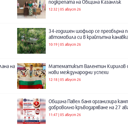
подкрепата на Община Казанлък
12:32 | 05 август 26
34-годишен шофьор се преобърна п
автомобила си в крайпътна канавка
10:19 | 05 август 26
лана на
Математикът Валентин Кирилов о
нови международни успехи
12:18 | 05 август 26
Община Павел баня организира камп
доброволно кръводаряване на 27 а
11:47 | 05 август 26