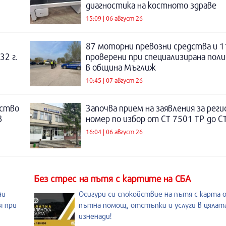
диагностика на костното здраве
15:09 | 06 август 26
87 моторни превозни средства и 1
32 г.
проверени при специализирана поли
в община Мъглиж
10:45 | 07 август 26
нство
Започва прием на заявления за рег
в
номер по избор от СТ 7501 ТР до С
16:04 | 06 август 26
Без стрес на пътя с картите на СБА
ни
Осигури си спокойствие на пътя с карта 
я при
пътна помощ, отстъпки и услуги в цялата
изненади!