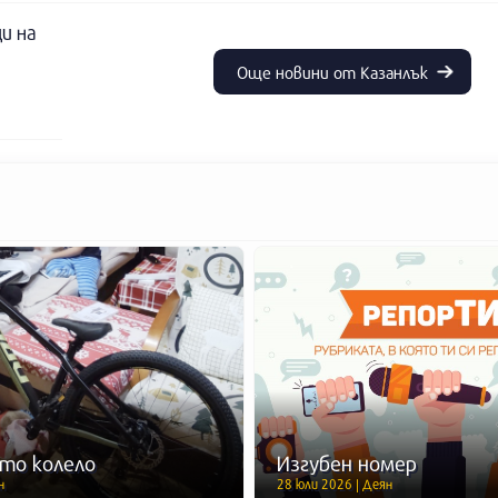
и на
Още новини от Казанлък
то колело
Изгубен номер
н
28 юли 2026 | Деян