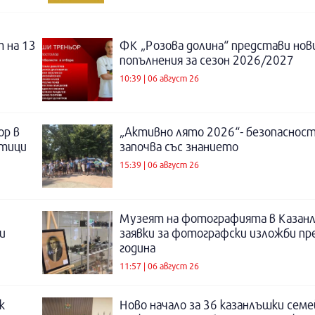
 на 13
ФК „Розова долина“ представи нов
попълнения за сезон 2026/2027
10:39 | 06 август 26
ор в
„Активно лято 2026“- безопаснос
отици
започва със знанието
15:39 | 06 август 26
Музеят на фотографията в Казанл
и
заявки за фотографски изложби пр
година
11:57 | 06 август 26
к
Ново начало за 36 казанлъшки семе