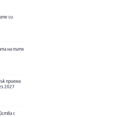
ите си
тта на пътя
ък приема
ез 2027
йства с