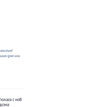
нализъм!
ашия дом или
полага с нов
цизна