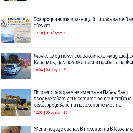
Богородичните празници в Шипка започват
август
12:18 | 07 август 26
Малко след полунощ закопчаха млад шофь
Казанлък, дал положителна проба за нарк
10:08 | 06 август 26
По разпореждане на кмета на Павел баня
продължават дейностите по почистване 
облагородяване на населените места
12:05 | 06 август 26
Жена подаде сигнал в полицията в Казанлъ