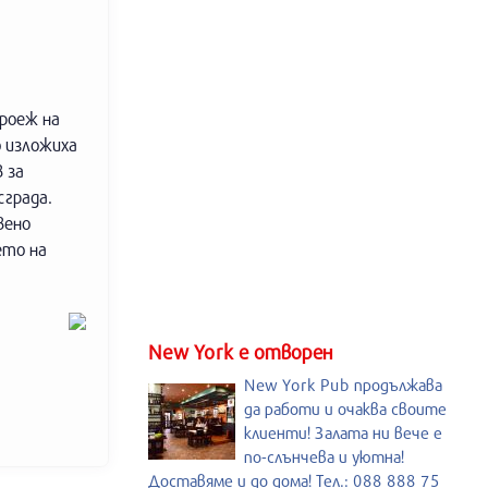
троеж на
 изложиха
 за
сграда.
вено
ето на
New York е отворен
New York Pub продължава
да работи и очаква своите
клиенти! Залата ни вече е
по-слънчева и уютна!
Доставяме и до дома! Тел.: 088 888 75