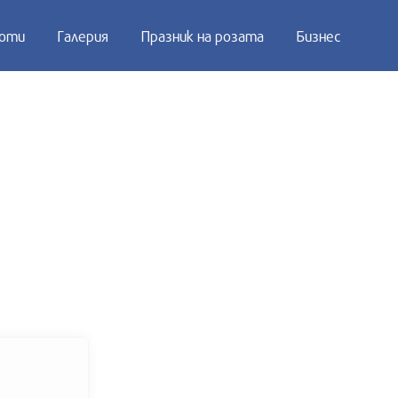
оти
Галерия
Празник на розата
Бизнес