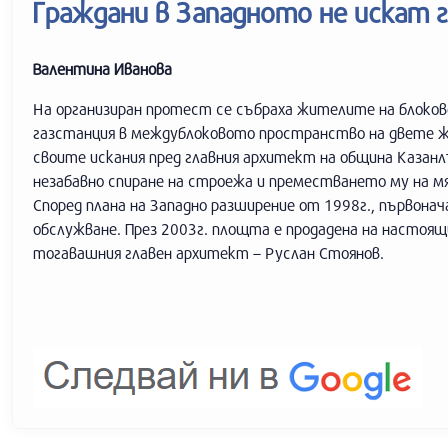
Граждани в Западното не искат 
Валентина Иванова
На организиран протест се събраха жителите на блокове
газстанция в междублоковото пространство на двете жи
своите искания пред главния архитект на община Казанл
незабавно спиране на строежа и преместването му на мя
Според плана на Западно разширение от 1998г., първона
обслужване. През 2003г. площта е продадена на настоя
тогавашния главен архитект – Руслан Стоянов.