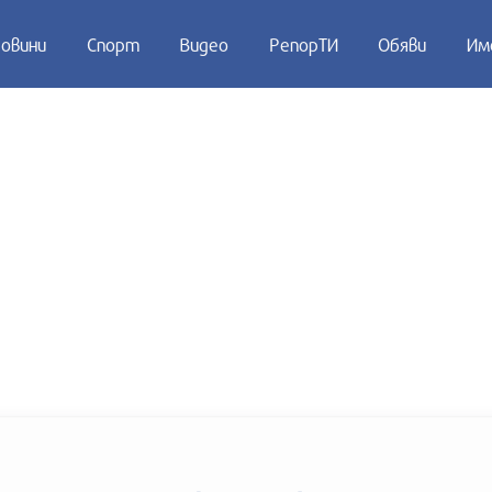
овини
Спорт
Видео
РепорТИ
Обяви
Им