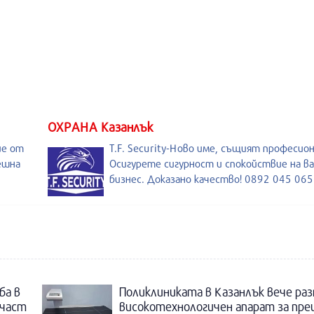
ОХРАНА Казанлък
ие от
T.F. Security-Ново име, същият професио
ешна
Осигурете сигурност и спокойствие на в
бизнес. Доказано качество! 0892 045 065
ба в
Поликлиниката в Казанлък вече раз
 част
високотехнологичен апарат за пре