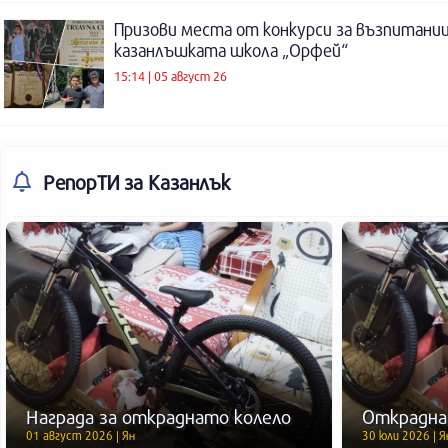
Призови места от конкурси за възпитаниц
казанлъшката школа „Орфей“
15:14 | 05 август 26
РепорТИ
за Казанлък
Награда за откраднато колело
Открадна
01 август 2026 | Ян
30 юли 2026 | Я