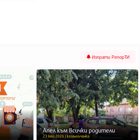
Изпрати
РепорТИ
Апел към всички родители
23 юли 2026 | казанлъчанка