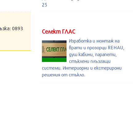
25
ъзка: 0893
Селект ГЛАС
Изработка и монтаж на
врати и прозорци REHAU,
душ кабини, парапети,
стъклени плъзгащи
системи. Интериорни и екстерирони
решения от стъкло.