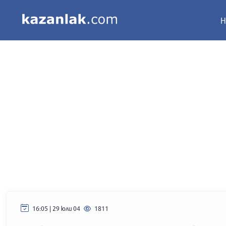
Н
16:05 | 29 юли 04
1811