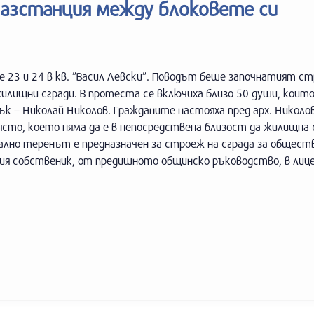
газстанция между блоковете си
 23 и 24 в кв. ”Васил Левски”. Поводът беше започнатият с
лищни сгради. В протеста се включиха близо 50 души, които
ък – Николай Николов. Гражданите настояха пред арх. Николов
сто, което няма да е в непосредствена близост да жилищна 
чално теренът е предназначен за строеж на сграда за общест
щия собственик, от предишното общинско ръководство, в лиц