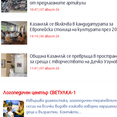
от предлаганите артикули
10:47 | 07 август 26
Казанлък се включва в кандидатурата за
Европейска столица на културата през 20
14:14 | 06 август 26
Община Казанлък се превръща в простра
за среща с творчеството на Дечко Узуно
11:41 | 07 август 26
Логопедичен център СВЕТУЛКА-1
Извършва диагностика, логопедично-терапевтич
сесии на всички видове езиково-говорни нарушени
деца и възрастни. Контакти...