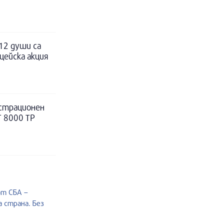
12 души са
цейска акция
истрационен
Т 8000 ТР
от СБА –
 страна. Без