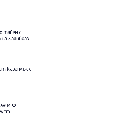
о таван с
 на Хаинбоаз
т Казанлък с
ания за
вгуст