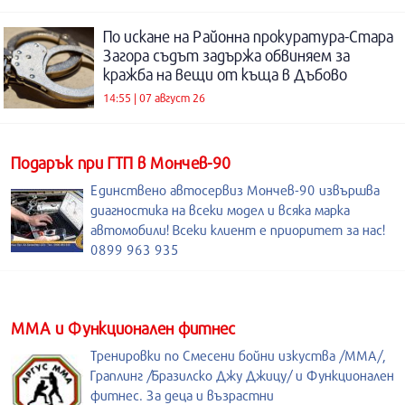
По искане на Районна прокуратура-Стара
Загора съдът задържа обвиняем за
кражба на вещи от къща в Дъбово
14:55 | 07 август 26
Подарък при ГТП в Мончев-90
Единствено автосервиз Мончев-90 извършва
диагностика на всеки модел и всяка марка
автомобили! Всеки клиент е приоритет за нас!
0899 963 935
ММА и Функционален фитнес
Тренировки по Смесени бойни изкуства /MMA/,
Граплинг /Бразилско Джу Джицу/ и Функционален
фитнес. За деца и възрастни