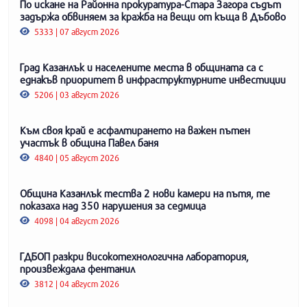
По искане на Районна прокуратура-Стара Загора съдът
задържа обвиняем за кражба на вещи от къща в Дъбово
5333 | 07 август 2026
Град Казанлък и населените места в общината са с
еднакъв приоритет в инфраструктурните инвестиции
5206 | 03 август 2026
Към своя край е асфалтирането на важен пътен
участък в община Павел баня
4840 | 05 август 2026
Община Казанлък тества 2 нови камери на пътя, те
показаха над 350 нарушения за седмица
4098 | 04 август 2026
ГДБОП разкри високотехнологична лаборатория,
произвеждала фентанил
3812 | 04 август 2026