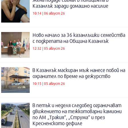
Казанлък заради домашно насилие
10:14 | 06 август 26
Ново начало за 36 казанлъшки семейства
с подкрепата на Община Казанлък
12:32 | 05 август 26
В Казанлък маскиран мъж нанесе побой на
охранител по време на дежурство
10:15 | 05 август 26
В петък и неделя следобед ограничават
движението на тежкотоварни камиони
по АМ „Тракия“, „Струма“ и през
Кресненското дефиле