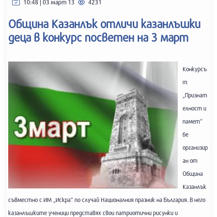
10:48 | 03 март 13
4231
Община Казанлък отличи казанлъшки
деца в конкурс посветен на 3 март
Конкурсъ
т
„Признат
елност и
памет”
бе
организир
ан от
Община
Казанлък
съвместно с ИМ „Искра” по случай Националния празник на България. В него
казанлъшките ученици представях свои патриотични рисунки и