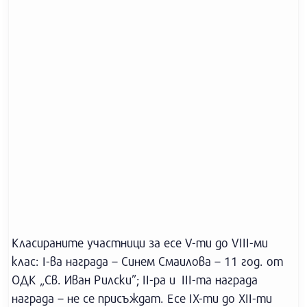
Класираните участници за есе V-ти до VIII-ми
клас: I-ва награда – Синем Смаилова – 11 год. от
ОДК „Св. Иван Рилски”; II-ра и III-та награда
награда – не се присъждат. Есе IX-ти до XII-ти