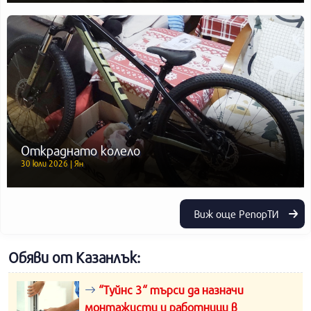
Откраднато колело
30 юли 2026 | Ян
Виж още РепорТИ
Обяви от Казанлък:
“Туйнс 3“ търси да назначи
монтажисти и работници в