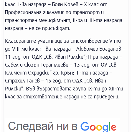
клас: I-ва награда – Боян Колев – X клас от
Професионална гимназия по транспорт и
транспортен мениджмънт; II-ра и III-та награда
награда – не се присъждат.
Класираните участници за стихотворение V-ти
до VIII-ми клас: I-ва награда – Любомир Богданов –
11 год. от ОДК „Св. Иван Рилски”; II-ра награда –
Сабел и Сюзън Гератлиеви – 13 год. от ОУ „Св.
Климент Охридски” гр. Крън; III-та награда –
Страхил Танев – 15 год. от ОДК „Св. Иван
Рилски”. Във възрастовата група IX-ти до XII-ти
клас за стихотвотение нгради не са присъдени.