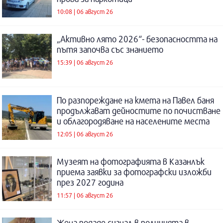
10:08 | 06 август 26
„Активно лято 2026“- безопасността на
пътя започва със знанието
15:39 | 06 август 26
По разпореждане на кмета на Павел баня
продължават дейностите по почистване
и облагородяване на населените места
12:05 | 06 август 26
Музеят на фотографията в Казанлък
приема заявки за фотографски изложби
през 2027 година
11:57 | 06 август 26
Жена подаде сигнал в полицията в