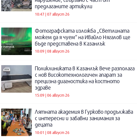
предлаганите артикули
10:47 | 07 август 26
Фотографската изложба „Светлината
можем да я чуем“ на Ивайло Нягалов ще
бъде представена в Казанлък
10:09 | 08 август 26
Поликлиниката в Казанлък вече разполага
с нов високотехнологичен апарат за
прецизна диагностика на костното
здраве
15:09 | 06 август 26
Лятната академия в Гурково продължава
с интересни и забавни занимания за
децата
10:01 | 08 август 26