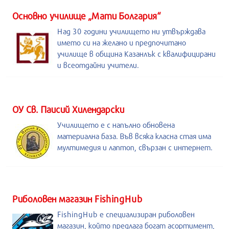
Основно училище „Мати Болгария“
Над 30 години училището ни утвърждава
името си на желано и предпочитано
училище в община Казанлък с квалифицирани
и всеотдайни учители.
ОУ Св. Паисий Хилендарски
Училището е с напълно обновена
материална база. Във всяка класна стая има
мултимедия и лаптоп, свързан с интернет.
Риболовен магазин FishingHub
FishingHub е специализиран риболовен
магазин, който предлага богат асортимент,