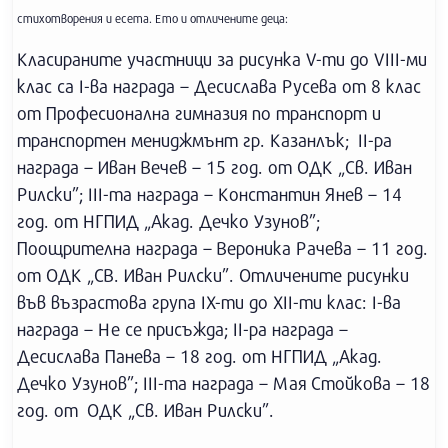
стихотворения и есета. Ето и отличените деца:
Класираните участници за рисунка V-ти до VIII-ми
клас са I-ва награда – Десислава Русева от 8 клас
от Професионална гимназия по транспорт и
транспортен мениджмънт гр. Казанлък; II-ра
награда – Иван Вечев – 15 год. от ОДК „Св. Иван
Рилски”; III-та награда – Константин Янев – 14
год. от НГПИД „Акад. Дечко Узунов”;
Поощрителна награда – Вероника Рачева – 11 год.
от ОДК „СВ. Иван Рилски”. Отличените рисунки
във възрастова група IX-ти до XII-ти клас: I-ва
награда – Не се присъжда; II-ра награда –
Десислава Панева – 18 год. от НГПИД „Акад.
Дечко Узунов”; III-та награда – Мая Стойкова – 18
год. от ОДК „Св. Иван Рилски”.