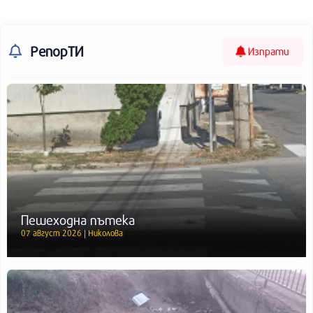
РепорТИ
Изпрати
Пешеходна пътека
07 август 2026 | Николова