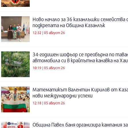
Ново начало за 36 казанлъшки семейства 
подкрепата на Община Казанлък
12:32 | 05 август 26
34-годишен шофьор се преобърна по таван
автомобила си в крайпътна канавка на Ха
10:19 | 05 август 26
Математикът Валентин Кирилов от Каза
нови международни успехи
12:18 | 05 август 26
Община Павел баня организира кампания за