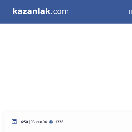
Н
16:50 | 03 юни 04
1338