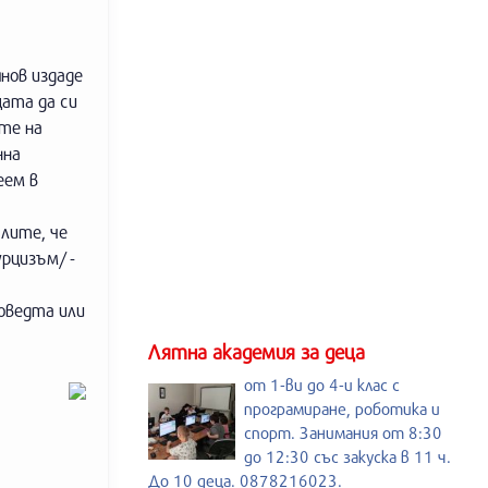
нов издаде
щата да си
ите на
нна
еем в
слите, че
рцизъм/ -
поведта или
Лятна академия за деца
от 1-ви до 4-и клас с
програмиране, роботика и
спорт. Занимания от 8:30
до 12:30 със закуска в 11 ч.
До 10 деца. 0878216023.