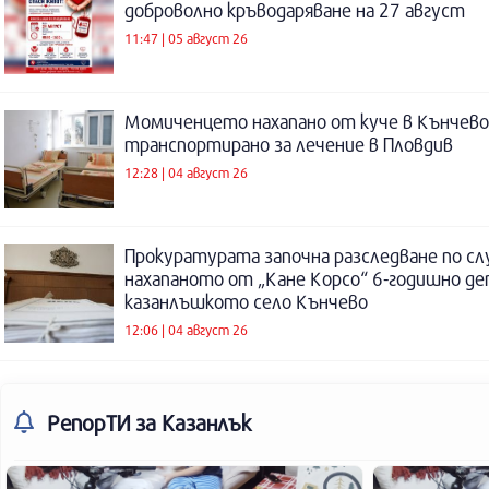
доброволно кръводаряване на 27 август
11:47 | 05 август 26
Момиченцето нахапано от куче в Кънчево
транспортирано за лечение в Пловдив
12:28 | 04 август 26
Прокуратурата започна разследване по сл
нахапаното от „Кане Корсо“ 6-годишно де
казанлъшкото село Кънчево
12:06 | 04 август 26
РепорТИ
за Казанлък