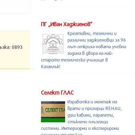
ПГ „Иван Хаджиенов”
Креативни, технични и
различни хаджиеновци за 96
път откриха новата учебна
ъзка: 0893
година в двора на най-
старото техническо училище в
Казанлък!
Селект ГЛАС
Изработка и монтаж на
врати и прозорци REHAU,
душ кабини, парапети,
стъклени плъзгащи
системи. Интериорни и екстерирони
решения от стъкло.