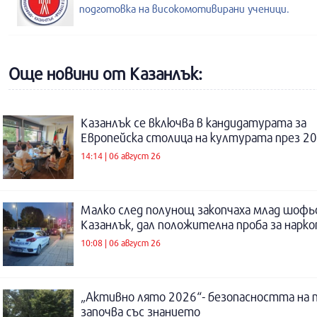
подготовка на високомотивирани ученици.
Още новини от Казанлък:
Казанлък се включва в кандидатурата за
Европейска столица на културата през 20
14:14 | 06 август 26
Малко след полунощ закопчаха млад шофь
Казанлък, дал положителна проба за нарк
10:08 | 06 август 26
„Активно лято 2026“- безопасността на 
започва със знанието