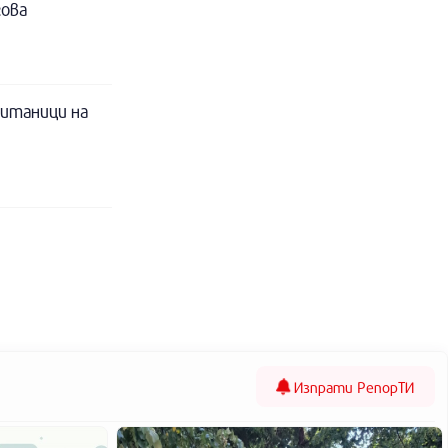
гова
питаници на
Изпрати
РепорТИ