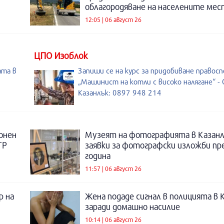
облагородяване на населените мес
12:05 | 06 август 26
ЦПО Изоблок
ата в
Запиши се на курс за придобиване правос
„Машинист на котли с високо налягане“ - 
Казанлък: 0897 948 214
онен
Музеят на фотографията в Казанл
ТР
заявки за фотографски изложби пр
година
11:57 | 06 август 26
р на
Жена подаде сигнал в полицията в 
заради домашно насилие
10:14 | 06 август 26