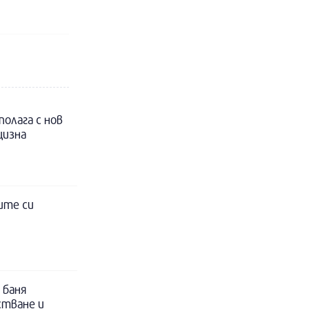
полага с нов
цизна
ите си
 баня
стване и