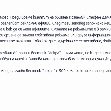
не мога. Преди време кметът на община Казанлък Стефан Дамя
 разлепват рекламни афиши. След тази заповед започнаха не
ога и как да си лепи афишите. Смяната на рекламите е в рамк
ори дръзне да залепи собствена реклама или друга информацио
 техните плакати. Това как да е. Държим се естествено, жив
асяващ 80 години вестник “Искра” – няма лошо, но къде си ми
ейбусна мрежа. Затова мога да използвам само една дума /ту
ед , да глоби вестник “искра” с 500 лева, както е според за