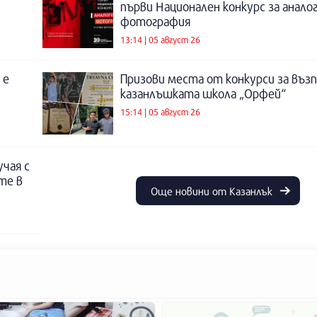
първи Национален конкурс за анало
фотография
13:14 | 05 август 26
 е
Призови места от конкурси за въз
казанлъшката школа „Орфей“
15:14 | 05 август 26
учая с
те в
Още новини от Казанлък