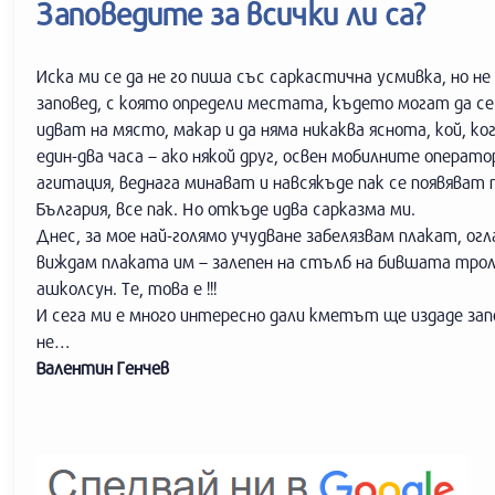
Заповедите за всички ли са?
Иска ми се да не го пиша със саркастична усмивка, но 
заповед, с която определи местата, където могат да се
идват на място, макар и да няма никаква яснота, кой, к
един-два часа – ако някой друг, освен мобилните операт
агитация, веднага минават и навсякъде пак се появяват
България, все пак. Но откъде идва сарказма ми.
Днес, за мое най-голямо учудване забелязвам плакат, огл
виждам плаката им – залепен на стълб на бившата трол
ашколсун. Те, това е !!!
И сега ми е много интересно дали кметът ще издаде запов
не…
Валентин Генчев