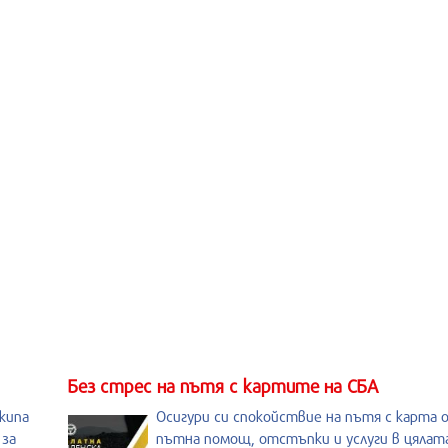
Без стрес на пътя с картите на СБА
кипа
Осигури си спокойствие на пътя с карта 
 за
пътна помощ, отстъпки и услуги в цялата