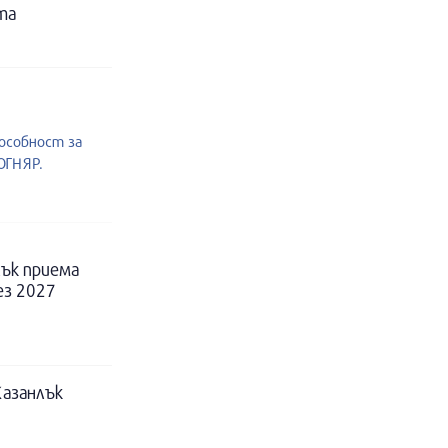
та
пособност за
ОГНЯР.
ък приема
ез 2027
Казанлък