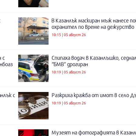
с
В Казанлък маскиран мъж нанесе по
охранител по време на дежурство
10:15 | 05 август 26
 с
Спипаха водач в Казанлъшко, седнал
инбоаз
“БМВ“ дрогиран
10:19 | 05 август 26
нлък с
Разкриха кражба от имот в село Д
10:19 | 05 август 26
Музеят на фотографията в Казанл