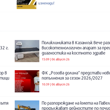
изненади!
Поликлиниката в Казанлък вече раз
32 г.
високотехнологичен апарат за пре
диагностика на костното здраве
15:09 | 06 август 26
ор в
ФК „Розова долина“ представи нов
отици
попълнения за сезон 2026/2027
10:39 | 06 август 26
пътя
По разпореждане на кмета на Павел
продължават дейностите по почи