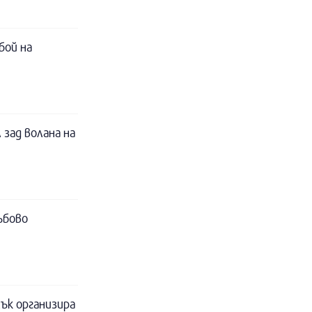
бой на
 зад волана на
ъбово
ък организира