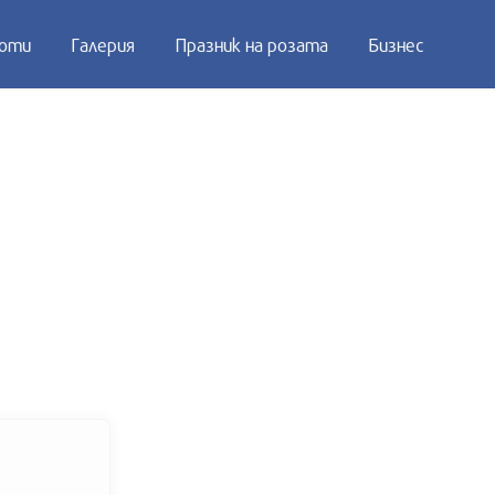
оти
Галерия
Празник на розата
Бизнес