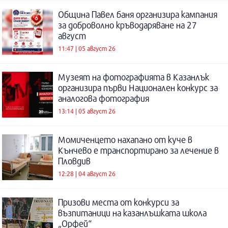
Община Павел баня организира кампания
за доброволно кръводаряване на 27
август
11:47 | 05 август 26
Музеят на фотографията в Казанлък
организира първи Национален конкурс за
аналогова фотография
13:14 | 05 август 26
Момиченцето нахапано от куче в
Кънчево е транспортирано за лечение в
Пловдив
12:28 | 04 август 26
Призови места от конкурси за
възпитаници на казанлъшката школа
„Орфей“