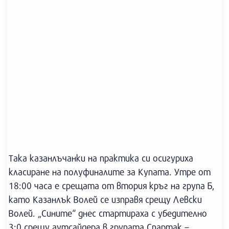
Така казанлъчанки на практика си осигуриха
класиране на полуфиналите за Купата. Утре от
18:00 часа е срещата от втория кръг на група Б,
като Казанлък Волей се изправя срещу Левски
Волей. „Сините“ днес стартираха с убедително
3:0 срещу аутсайдера в групата Спартак –