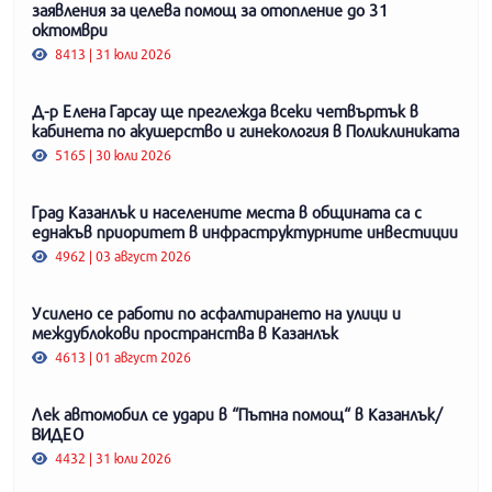
заявления за целева помощ за отопление до 31
октомври
8413 | 31 юли 2026
Д-р Елена Гарсау ще преглежда всеки четвъртък в
кабинета по акушерство и гинекология в Поликлиниката
5165 | 30 юли 2026
Град Казанлък и населените места в общината са с
еднакъв приоритет в инфраструктурните инвестиции
4962 | 03 август 2026
Усилено се работи по асфалтирането на улици и
междублокови пространства в Казанлък
4613 | 01 август 2026
Лек автомобил се удари в “Пътна помощ“ в Казанлък/
ВИДЕО
4432 | 31 юли 2026