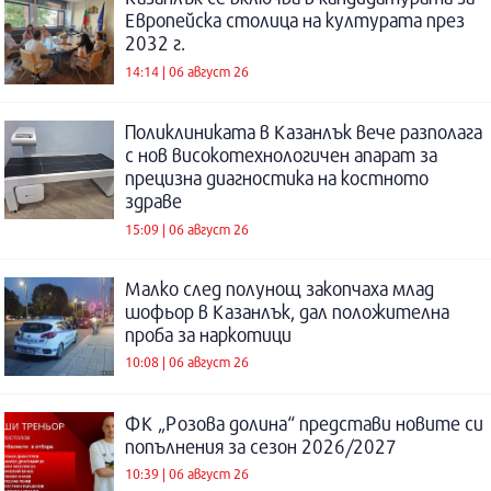
Европейска столица на културата през
2032 г.
14:14 | 06 август 26
Поликлиниката в Казанлък вече разполага
с нов високотехнологичен апарат за
прецизна диагностика на костното
здраве
15:09 | 06 август 26
Малко след полунощ закопчаха млад
шофьор в Казанлък, дал положителна
проба за наркотици
10:08 | 06 август 26
ФК „Розова долина“ представи новите си
попълнения за сезон 2026/2027
10:39 | 06 август 26