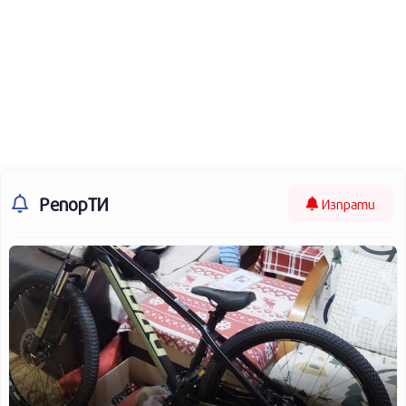
РепорТИ
Изпрати