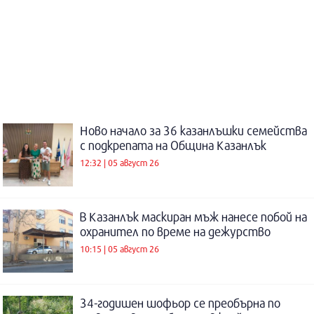
Ново начало за 36 казанлъшки семейства
с подкрепата на Община Казанлък
12:32 | 05 август 26
В Казанлък маскиран мъж нанесе побой на
охранител по време на дежурство
10:15 | 05 август 26
34-годишен шофьор се преобърна по