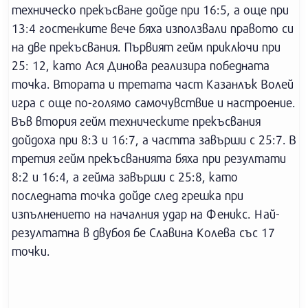
техническо прекъсване дойде при 16:5, а още при
13:4 гостенките вече бяха използвали правото си
на две прекъсвания. Първият гейм приключи при
25: 12, като Ася Динова реализира победната
точка. Втората и третата част Казанлък Волей
игра с още по-голямо самочувствие и настроение.
Във втория гейм техническите прекъсвания
дойдоха при 8:3 и 16:7, а частта завърши с 25:7. В
третия гейм прекъсванията бяха при резултати
8:2 и 16:4, а гейма завърши с 25:8, като
последната точка дойде след грешка при
изпълнението на началния удар на Феникс. Най-
резултатна в двубоя бе Славина Колева със 17
точки.