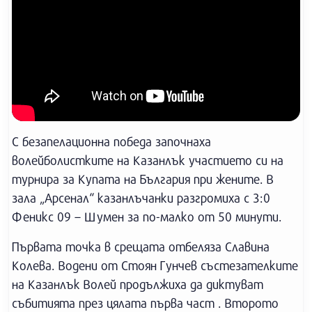
С безапелационна победа започнаха
волейболистките на Казанлък участието си на
турнира за Купата на България при жените. В
зала „Арсенал“ казанлъчанки разгромиха с 3:0
Феникс 09 – Шумен за по-малко от 50 минути.
Първата точка в срещата отбеляза Славина
Колева. Водени от Стоян Гунчев състезателките
на Казанлък Волей продължиха да диктуват
събитията през цялата първа част . Второто