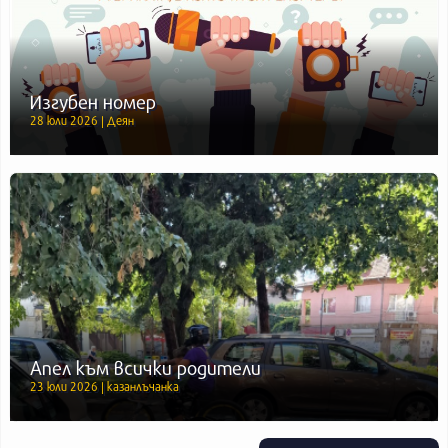
Изгубен номер
28 юли 2026 | Деян
Апел към всички родители
23 юли 2026 | казанлъчанка