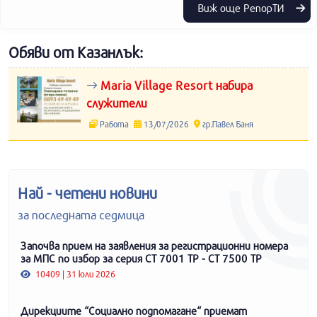
Виж още РепорТИ
Обяви от Казанлък:
Maria Village Resort набира
служители
Работа
13/07/2026
гр.Павел Баня
Най - четени новини
за последната седмица
Започва прием на заявления за регистрационни номера
за МПС по избор за серия СТ 7001 ТР - СТ 7500 ТР
10409 | 31 юли 2026
Дирекциите “Социално подпомагане“ приемат