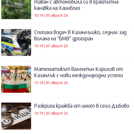
таван с автомобила си в крайпътна
канавка на Хаинбоаз
10:19 | 05 август 26
Спипаха водач в Казанлъшко, седнал зад
волана на “БМВ“ дрогиран
10:19 | 05 август 26
Математикът Валентин Кирилов от
Казанлък с нови международни успехи
12:18 | 05 август 26
Разкриха кражба от имот в село Дъбово
10:19 | 05 август 26