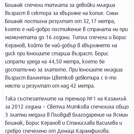
Бошнак спечели титлата за девойки младша
възраст в сектора за хвърляне на копие. Смин
Бошнак постигна резултат от 32,17 метра,
което е най-добро постижение в страната ни при
момичетата до 16 години. Титла спечели и Борис
Керанов, който бе най-добър в хвърлянето на
диск при юношите старша възраст. Борис
изпрати уреда на 44,50 метра, което бе
достатъчно за златото. При юношите младша
възраст Валентин Цветков дебютира с 6-то
място и резултат от над 42 метра.
Така състезателите на треньор №1 на Казанлък
за 2012 година – Светла Миткова спечелиха общо
3 златни медала в Пловдив благодарение на Ясмин
Бошнак, Борис Керанов и Станислава Василева и
сребро спечелено от Деница Карамфилова.