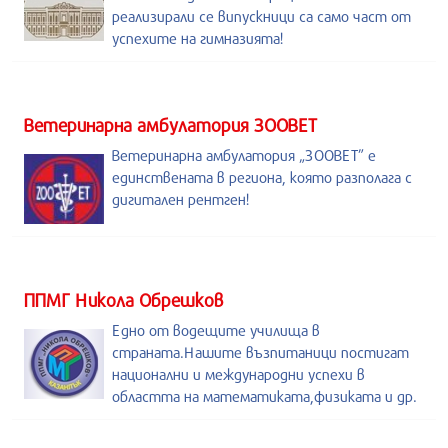
реализирали се випускници са само част от
успехите на гимназията!
Ветеринарна амбулатория ЗООВЕТ
Ветеринарна амбулатория „ЗООВЕТ” е
единствената в региона, която разполага с
дигитален рентген!
ППМГ Никола Обрешков
Едно от водещите училища в
страната.Нашите възпитаници постигат
национални и международни успехи в
областта на математиката,физиката и др.