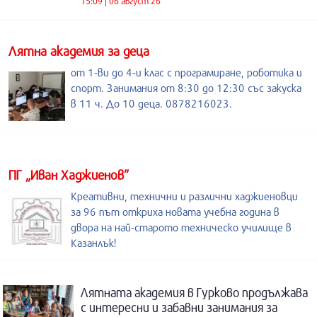
15:09 | 06 август 26
Лятна академия за деца
от 1-ви до 4-и клас с програмиране, роботика и
спорт. Занимания от 8:30 до 12:30 със закуска
в 11 ч. До 10 деца. 0878216023.
ПГ „Иван Хаджиенов”
Креативни, технични и различни хаджиеновци
за 96 път откриха новата учебна година в
двора на най-старото техническо училище в
Казанлък!
Лятната академия в Гурково продължава
с интересни и забавни занимания за