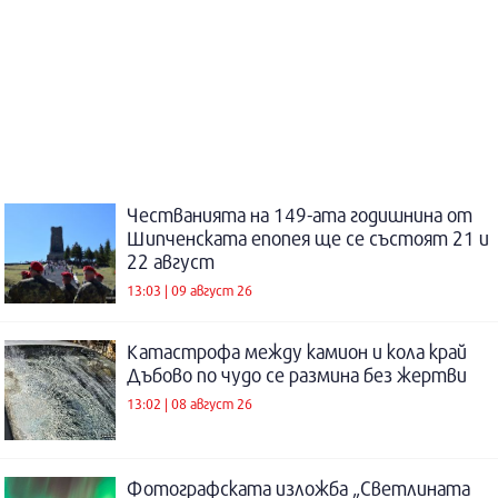
Честванията на 149-ата годишнина от
Шипченската епопея ще се състоят 21 и
22 август
13:03 | 09 август 26
Катастрофа между камион и кола край
Дъбово по чудо се размина без жертви
13:02 | 08 август 26
Фотографската изложба „Светлината