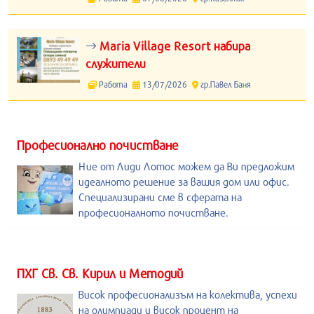
Maria Village Resort набира
служители
Работа
13/07/2026
гр.Павел Баня
Професионално почистване
Ние от Лиди Лотос можем да Ви предложим
идеалното решение за вашия дом или офис.
Специализирани сме в сферата на
професионалното почистване.
ПХГ Св. Св. Кирил и Методий
Висок професионализъм на колектива, успехи
на олимпиади и висок процент на