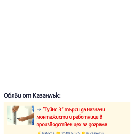
Обяви от Казанлък:
“Туйнс 3“ търси да назначи
монтажисти и работници в
производствен цех за дограма
Работа
07/08/2026
гр.Казанлък