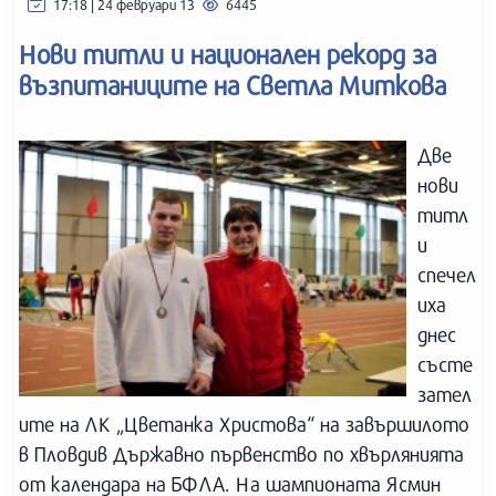
17:18 | 24 февруари 13
6445
Нови титли и национален рекорд за
възпитаниците на Светла Миткова
Две
нови
титл
и
спечел
иха
днес
състе
зател
ите на ЛК „Цветанка Христова“ на завършилото
в Пловдив Държавно първенство по хвърлянията
от календара на БФЛА. На шампионата Ясмин