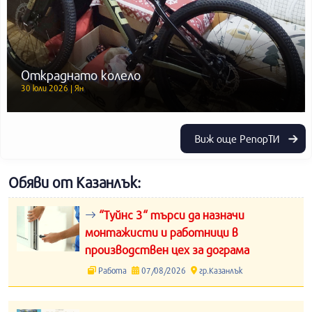
Откраднато колело
30 юли 2026 | Ян
Виж още РепорТИ
Обяви от Казанлък:
“Туйнс 3“ търси да назначи
монтажисти и работници в
производствен цех за дограма
Работа
07/08/2026
гр.Казанлък