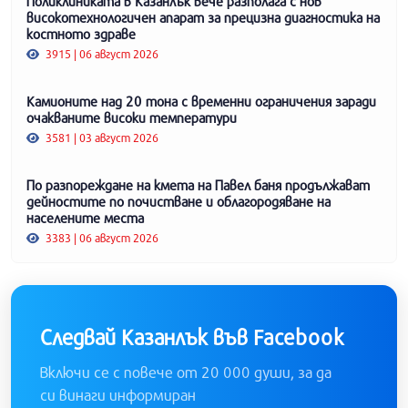
Поликлиниката в Казанлък вече разполага с нов
високотехнологичен апарат за прецизна диагностика на
костното здраве
3915 | 06 август 2026
Камионите над 20 тона с временни ограничения заради
очакваните високи температури
3581 | 03 август 2026
По разпореждане на кмета на Павел баня продължават
дейностите по почистване и облагородяване на
населените места
3383 | 06 август 2026
Следвай Казанлък във Facebook
Включи се с повече от 20 000 души, за да
си винаги информиран