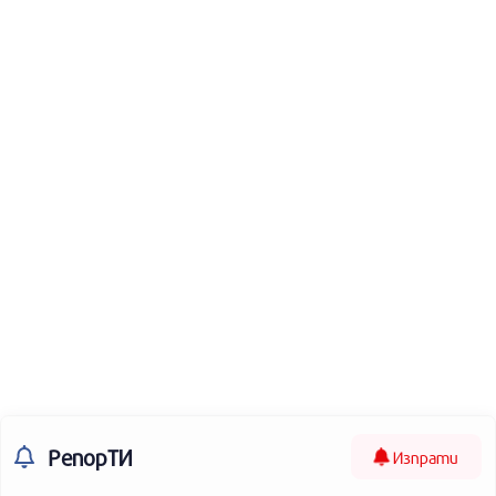
РепорТИ
Изпрати