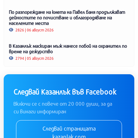
По разпореждане на кмета на Павел баня продължават
дейностите по почистване и облагородяване на
населените места
2826 | 06 август 2026
В Казанлък маскиран мъж нанесе побой на охранител по
време на дежурство
2794 | 05 август 2026
Следвай Казанлък във Facebook
Включи се с повече от 20 000 души, за да
си винаги информиран
Следвай страницата
kazanlak.com