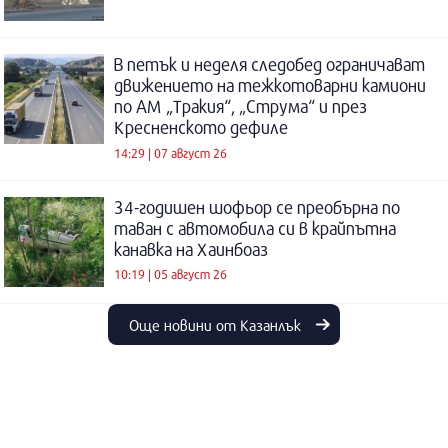
В петък и неделя следобед ограничават
движението на тежкотоварни камиони
по АМ „Тракия“, „Струма“ и през
Кресненското дефиле
14:29 | 07 август 26
34-годишен шофьор се преобърна по
таван с автомобила си в крайпътна
канавка на Хаинбоаз
10:19 | 05 август 26
Още новини от Казанлък