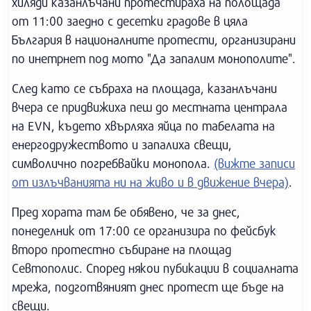
хиляди казанлъчани протестираха на полощада
от 11:00 заедно с десетки градове в цяла
България в националните протести, организирани
по инетрнет под мото "Да запалим монополите".
След като се събраха на площада, казанлъчани
вчера се придвижиха пеш до местната централа
на EVN, където хвърляха яйца по табелата на
енергодружеството и запалиха свещи,
символично погребвайки монопола.
(вижте записи
от излъчванията ни на живо и в движение вчера)
.
Пред хората там бе обявено, че за днес,
понеделник от 17:00 се организира по фейсбук
второ протестно събиране на площад
Севтополис. Според някои пубикации в социалната
мрежа, подготвяният днес протест ще бъде на
свещи.