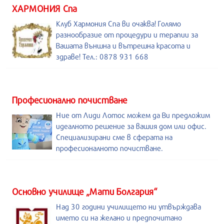
ХАРМОНИЯ Спа
Клуб Хармония Спа ви очаква! Голямо
разнообразие от процедури и терапии за
Вашата външна и вътрешна красота и
здраве! Тел.: 0878 931 668
Професионално почистване
Ние от Лиди Лотос можем да Ви предложим
идеалното решение за вашия дом или офис.
Специализирани сме в сферата на
професионалното почистване.
Основно училище „Мати Болгария“
Над 30 години училището ни утвърждава
името си на желано и предпочитано