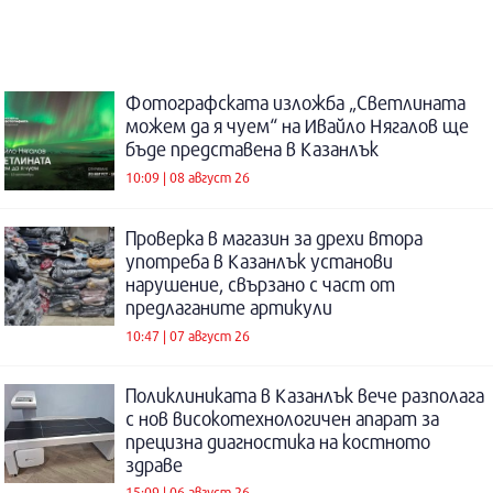
Фотографската изложба „Светлината
можем да я чуем“ на Ивайло Нягалов ще
бъде представена в Казанлък
10:09 | 08 август 26
Проверка в магазин за дрехи втора
употреба в Казанлък установи
нарушение, свързано с част от
предлаганите артикули
10:47 | 07 август 26
Поликлиниката в Казанлък вече разполага
с нов високотехнологичен апарат за
прецизна диагностика на костното
здраве
15:09 | 06 август 26