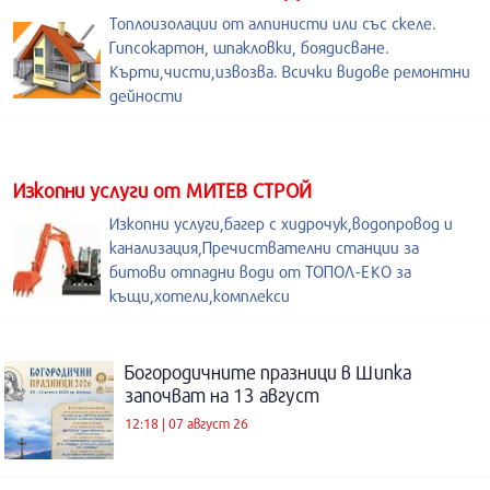
Топлоизолации от алпинисти или със скеле.
Гипсокартон, шпакловки, боядисване.
Кърти,чисти,извозва. Всички видове ремонтни
дейности
Изкопни услуги от МИТЕВ СТРОЙ
Изкопни услуги,багер с хидрочук,водопровод и
канализация,Пречиствателни станции за
битови отпадни води от ТОПОЛ-ЕКО за
къщи,хотели,комплекси
Богородичните празници в Шипка
започват на 13 август
12:18 | 07 август 26