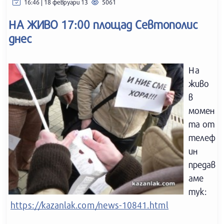
16:46 | 18 февруари 13
5061
НА ЖИВО 17:00 площад Севтополис
днес
На
живо
в
момен
та от
телеф
ин
предав
аме
тук:
https://kazanlak.com/news-10841.html