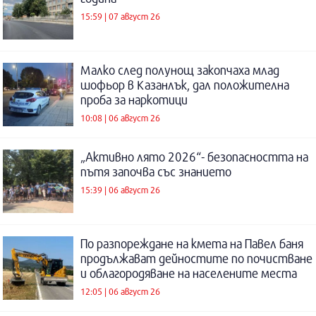
15:59 | 07 август 26
Малко след полунощ закопчаха млад
шофьор в Казанлък, дал положителна
проба за наркотици
10:08 | 06 август 26
„Активно лято 2026“- безопасността на
пътя започва със знанието
15:39 | 06 август 26
По разпореждане на кмета на Павел баня
продължават дейностите по почистване
и облагородяване на населените места
12:05 | 06 август 26