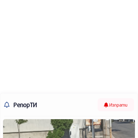
РепорТИ
Изпрати