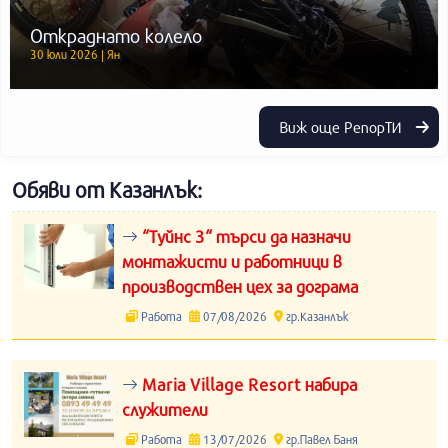
Откраднато колело
30 юли 2026 | Ян
Виж още РепорТИ
Обяви от Казанлък:
“Туйнс 3“ търси да назначи
монтажисти и работници в
производствен цех за дограма
Работа
07/08/2026
гр.Казанлък
Maria Village Resort набира
служители
Работа
13/07/2026
гр.Павел Баня