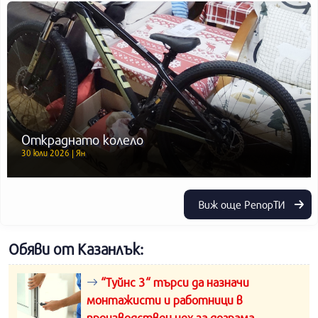
Откраднато колело
30 юли 2026 | Ян
Виж още РепорТИ
Обяви от Казанлък:
“Туйнс 3“ търси да назначи
монтажисти и работници в
производствен цех за дограма