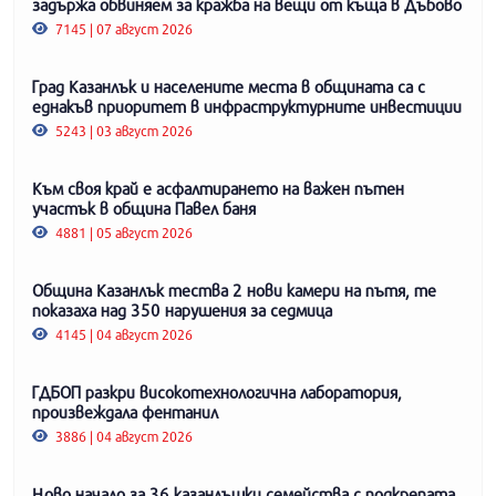
задържа обвиняем за кражба на вещи от къща в Дъбово
7145 | 07 август 2026
Град Казанлък и населените места в общината са с
еднакъв приоритет в инфраструктурните инвестиции
5243 | 03 август 2026
Към своя край е асфалтирането на важен пътен
участък в община Павел баня
4881 | 05 август 2026
Община Казанлък тества 2 нови камери на пътя, те
показаха над 350 нарушения за седмица
4145 | 04 август 2026
ГДБОП разкри високотехнологична лаборатория,
произвеждала фентанил
3886 | 04 август 2026
Ново начало за 36 казанлъшки семейства с подкрепата