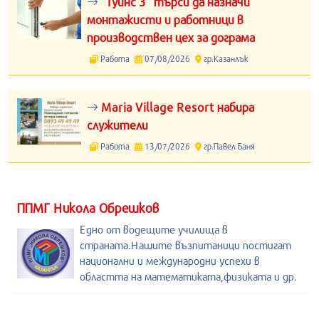
“Туйнс 3“ търси да назначи
монтажисти и работници в
производствен цех за дограма
Работа
07/08/2026
гр.Казанлък
Maria Village Resort набира
служители
Работа
13/07/2026
гр.Павел Баня
ППМГ Никола Обрешков
Едно от водещите училища в
страната.Нашите възпитаници постигат
национални и международни успехи в
областта на математиката,физиката и др.