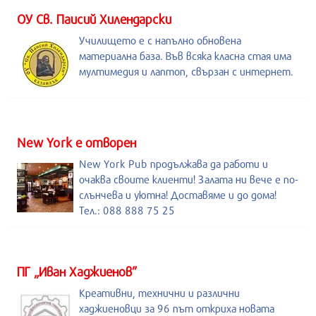
ОУ Св. Паисий Хилендарски
Училището е с напълно обновена
материална база. Във всяка класна стая има
мултимедия и лаптоп, свързан с интернет.
New York е отворен
New York Pub продължава да работи и
очаква своите клиенти! Залата ни вече е по-
слънчева и уютна! Доставяме и до дома!
Тел.: 088 888 75 25
ПГ „Иван Хаджиенов”
Креативни, технични и различни
хаджиеновци за 96 път откриха новата