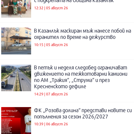
с подкрепата на Община Казанлък
12:32 | 05 август 26
В Казанлък маскиран мъж нанесе побой на
охранител по време на дежурство
10:15 | 05 август 26
В петък и неделя следобед ограничават
движението на тежкотоварни камиони
по АМ „Тракия“, „Струма“ и през
Кресненското дефиле
14:29 | 07 август 26
ФК „Розова долина“ представи новите си
попълнения за сезон 2026/2027
10:39 | 06 август 26