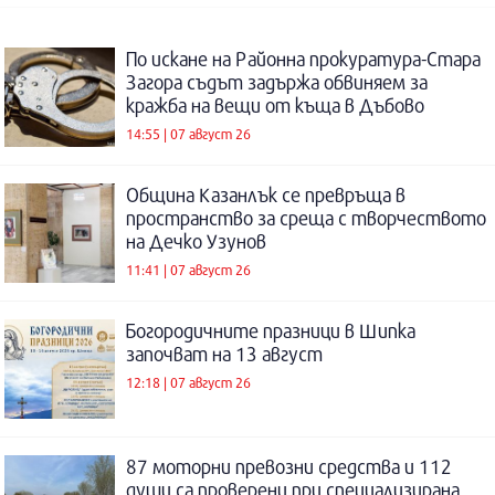
По искане на Районна прокуратура-Стара
Загора съдът задържа обвиняем за
кражба на вещи от къща в Дъбово
14:55 | 07 август 26
Община Казанлък се превръща в
пространство за среща с творчеството
на Дечко Узунов
11:41 | 07 август 26
Богородичните празници в Шипка
започват на 13 август
12:18 | 07 август 26
87 моторни превозни средства и 112
души са проверени при специализирана