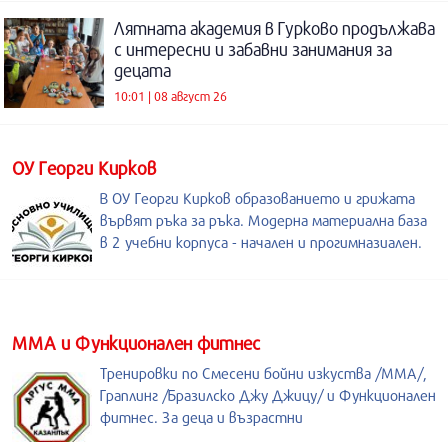
Лятната академия в Гурково продължава
с интересни и забавни занимания за
децата
10:01 | 08 август 26
ОУ Георги Кирков
В ОУ Георги Кирков образованието и грижата
вървят ръка за ръка. Модерна материална база
в 2 учебни корпуса - начален и прогимназиален.
ММА и Функционален фитнес
Тренировки по Смесени бойни изкуства /MMA/,
Граплинг /Бразилско Джу Джицу/ и Функционален
фитнес. За деца и възрастни