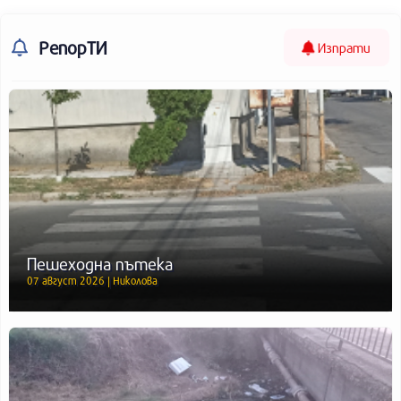
РепорТИ
Изпрати
Пешеходна пътека
07 август 2026 | Николова