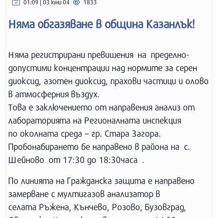
01:09 | 03 юни 04
1833
Няма обгазяване в община Казанлък!
Няма регистрирани превишения на пределно-
допустими концентрации над нормите за серен
диоксид, азотен диоксид, прахови частици и олово
в атмосферния въздух.
Това е заключението от направения анализ от
лабораторията на Регионалната инспекция
по околната среда – гр. Стара Загора.
Пробонабирането бе направено в района на с.
Шейново от 17:30 до 18:30часа .
По линията на Гражданска защита е направено
замерване с мултигазов анализатор в
селата Ръжена, Кънчево, Розово, Бузовград,